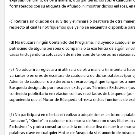
formateados con su etiqueta de Afiliado, ni mostrar dichos enlaces, en u
(c) Retirará sin dilación de su Sitio y eliminará o destruirá de otra m
respecto al cual le notifiquemos que ya no se encuentra disponible par
(d) No utilizará ningún Contenido del Programa, incluyendo cualquier
patrocinio de alguna persona o compañía o la existencia de algún víncul
causa (incluyendo la colocación de materiales de terceros no relacion
(e) No adquirirá, registrará ni utilizará de otra manera (ni intentará h
variantes o errores de escritura de cualquiera de dichas palabras (po
Además de cualquier otro derecho o recurso legal que tengamos a nuest
Búsqueda designado por nosotros excluya los Términos Exclusivos (los c
contenido publicitario en relación con los resultados de búsqueda (por 
suponiendo que el Motor de Búsqueda ofrezca dichas funciones de exc
(f) No participará en ofertas ni realizará adquisiciones en torno a pala
“amazon”, “Kindle”, o cualquier otra marca de Amazon o sus filiales, o 
Exclusivos” y podrá consultar una lista no exhaustiva de nuestras marc
palabras clave en cualquier Motor de Búsqueda si el anuncio de búsqu