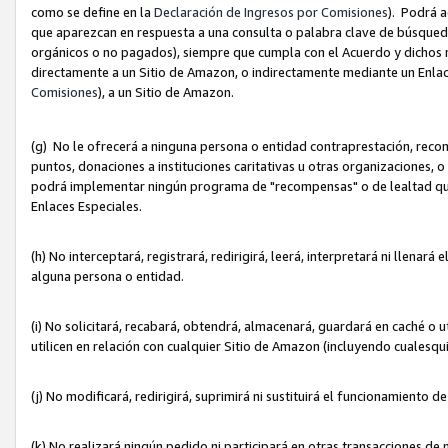
como se define en la
Declaración de Ingresos por Comisiones
). Podrá 
que aparezcan en respuesta a una consulta o palabra clave de búsqueda 
orgánicos o no pagados), siempre que cumpla con el Acuerdo y dichos r
directamente a un Sitio de Amazon, o indirectamente mediante un Enlac
Comisiones
), a un Sitio de Amazon.
(g) No le ofrecerá a ninguna persona o entidad contraprestación, reco
puntos, donaciones a instituciones caritativas u otras organizaciones, o
podrá implementar ningún programa de "recompensas" o de lealtad que i
Enlaces Especiales.
(h) No interceptará, registrará, redirigirá, leerá, interpretará ni llena
alguna persona o entidad.
(i) No solicitará, recabará, obtendrá, almacenará, guardará en caché o 
utilicen en relación con cualquier Sitio de Amazon (incluyendo cualesq
(j) No modificará, redirigirá, suprimirá ni sustituirá el funcionamiento 
(k) No realizará ningún pedido ni participará en otras transacciones de