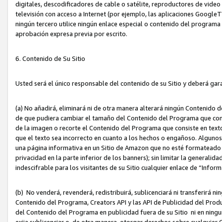
digitales, descodificadores de cable o satélite, reproductores de vide
televisión con acceso a Internet (por ejemplo, las aplicaciones GoogleTV,
ningún tercero utilice ningún enlace especial o contenido del program
aprobación expresa previa por escrito.
6. Contenido de Su Sitio
Usted será el único responsable del contenido de su Sitio y deberá gar
(a) No añadirá, eliminará ni de otra manera alterará ningún Contenido 
de que pudiera cambiar el tamaño del Contenido del Programa que con
de la imagen o recorte el Contenido del Programa que consiste en texto
que el texto sea incorrecto en cuanto a los hechos o engañoso. Alguno
una página informativa en un Sitio de Amazon que no esté formateado c
privacidad en la parte inferior de los banners); sin limitar la generalidad
indescifrable para los visitantes de su Sitio cualquier enlace de “Infor
(b) No venderá, revenderá, redistribuirá, sublicenciará ni transferirá n
Contenido del Programa, Creators API y las API de Publicidad del Product
del Contenido del Programa en publicidad fuera de su Sitio ni en ninguna
exija sublicenciar o, de otra manera, otorgar derechos sobre cualquier