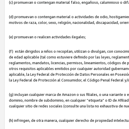
(c) promuevan o contengan material falso, engañoso, calumnioso o dif
(d) promuevan o contengan material o actividades de odio, hostigamient
motivos de raza, color, sexo, religión, nacionalidad, discapacidad, orien
(e) promuevan o realicen actividades ilegales;
(f) están dirigidos a niños o recopilan, utilizan o divulgan, con cono
de edad aplicable (tal como estuviere definido por las leyes, reglament
reglamentos, mandatos, licencias, permisos, lineamientos, códigos de pr
otros requisitos aplicables emitidos por cualquier autoridad gubername
aplicable, la Ley Federal de Protección de Datos Personales en Posesión
la Ley Federal de Protección al Consumidor, el Código Penal Federal y
(g) incluyan cualquier marca de Amazon o sus filiales, o una variante o
dominio, nombre de subdominio, en cualquier “etiqueta” o ID de Afilia
cualquier sitio de redes sociales (consulte una lista no exhaustiva de 
(h) infringen, de otra manera, cualquier derecho de propiedad intelectu