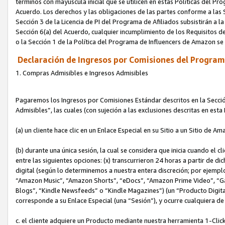
términos con mayúscula inicial que se utilicen en estas Políticas del Pr
Acuerdo. Los derechos y las obligaciones de las partes conforme a las S
Sección 3 de la Licencia de PI del Programa de Afiliados subsistirán a l
Sección 6(a) del Acuerdo, cualquier incumplimiento de los Requisitos de
o la Sección 1 de la Política del Programa de Influencers de Amazon se
Declaración de Ingresos por Comisiones del Programa
1. Compras Admisibles e Ingresos Admisibles
Pagaremos los Ingresos por Comisiones Estándar descritos en la Secció
Admisibles”, las cuales (con sujeción a las exclusiones descritas en est
(a) un cliente hace clic en un Enlace Especial en su Sitio a un Sitio de Am
(b) durante una única sesión, la cual se considera que inicia cuando el c
entre las siguientes opciones: (x) transcurrieron 24 horas a partir de di
digital (según lo determinemos a nuestra entera discreción; por ejem
“Amazon Music”, “Amazon Shorts”, “eDocs”, “Amazon Prime Video”, “G
Blogs”, “Kindle Newsfeeds” o “Kindle Magazines”) (un “Producto Digital”)
corresponde a su Enlace Especial (una “Sesión”), y ocurre cualquiera de 
c. el cliente adquiere un Producto mediante nuestra herramienta 1-Click