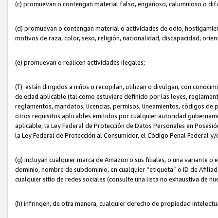
(c) promuevan o contengan material falso, engañoso, calumnioso o dif
(d) promuevan o contengan material o actividades de odio, hostigamient
motivos de raza, color, sexo, religión, nacionalidad, discapacidad, orien
(e) promuevan o realicen actividades ilegales;
(f) están dirigidos a niños o recopilan, utilizan o divulgan, con cono
de edad aplicable (tal como estuviere definido por las leyes, reglament
reglamentos, mandatos, licencias, permisos, lineamientos, códigos de pr
otros requisitos aplicables emitidos por cualquier autoridad gubername
aplicable, la Ley Federal de Protección de Datos Personales en Posesión
la Ley Federal de Protección al Consumidor, el Código Penal Federal y
(g) incluyan cualquier marca de Amazon o sus filiales, o una variante o
dominio, nombre de subdominio, en cualquier “etiqueta” o ID de Afilia
cualquier sitio de redes sociales (consulte una lista no exhaustiva de 
(h) infringen, de otra manera, cualquier derecho de propiedad intelectu