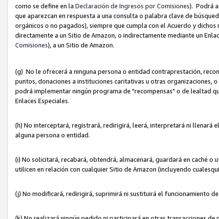
como se define en la
Declaración de Ingresos por Comisiones
). Podrá 
que aparezcan en respuesta a una consulta o palabra clave de búsqueda 
orgánicos o no pagados), siempre que cumpla con el Acuerdo y dichos r
directamente a un Sitio de Amazon, o indirectamente mediante un Enlac
Comisiones
), a un Sitio de Amazon.
(g) No le ofrecerá a ninguna persona o entidad contraprestación, reco
puntos, donaciones a instituciones caritativas u otras organizaciones, o
podrá implementar ningún programa de "recompensas" o de lealtad que i
Enlaces Especiales.
(h) No interceptará, registrará, redirigirá, leerá, interpretará ni llena
alguna persona o entidad.
(i) No solicitará, recabará, obtendrá, almacenará, guardará en caché o 
utilicen en relación con cualquier Sitio de Amazon (incluyendo cualesq
(j) No modificará, redirigirá, suprimirá ni sustituirá el funcionamiento 
(k) No realizará ningún pedido ni participará en otras transacciones de