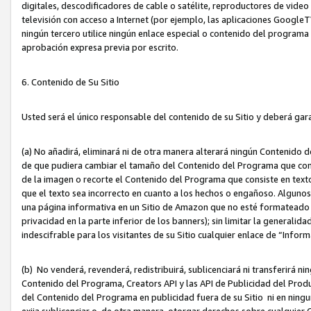
digitales, descodificadores de cable o satélite, reproductores de vide
televisión con acceso a Internet (por ejemplo, las aplicaciones GoogleTV,
ningún tercero utilice ningún enlace especial o contenido del program
aprobación expresa previa por escrito.
6. Contenido de Su Sitio
Usted será el único responsable del contenido de su Sitio y deberá gar
(a) No añadirá, eliminará ni de otra manera alterará ningún Contenido 
de que pudiera cambiar el tamaño del Contenido del Programa que con
de la imagen o recorte el Contenido del Programa que consiste en texto
que el texto sea incorrecto en cuanto a los hechos o engañoso. Alguno
una página informativa en un Sitio de Amazon que no esté formateado c
privacidad en la parte inferior de los banners); sin limitar la generalidad
indescifrable para los visitantes de su Sitio cualquier enlace de “Infor
(b) No venderá, revenderá, redistribuirá, sublicenciará ni transferirá n
Contenido del Programa, Creators API y las API de Publicidad del Product
del Contenido del Programa en publicidad fuera de su Sitio ni en ninguna
exija sublicenciar o, de otra manera, otorgar derechos sobre cualquier