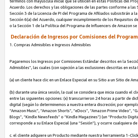
términos con mayúscula inicial que se utilicen en estas Políticas del Pr
Acuerdo. Los derechos y las obligaciones de las partes conforme a las S
Sección 3 de la Licencia de PI del Programa de Afiliados subsistirán a l
Sección 6(a) del Acuerdo, cualquier incumplimiento de los Requisitos de
o la Sección 1 de la Política del Programa de Influencers de Amazon se
Declaración de Ingresos por Comisiones del Programa
1. Compras Admisibles e Ingresos Admisibles
Pagaremos los Ingresos por Comisiones Estándar descritos en la Secció
Admisibles”, las cuales (con sujeción a las exclusiones descritas en est
(a) un cliente hace clic en un Enlace Especial en su Sitio a un Sitio de Am
(b) durante una única sesión, la cual se considera que inicia cuando el c
entre las siguientes opciones: (x) transcurrieron 24 horas a partir de di
digital (según lo determinemos a nuestra entera discreción; por ejem
“Amazon Music”, “Amazon Shorts”, “eDocs”, “Amazon Prime Video”, “G
Blogs”, “Kindle Newsfeeds” o “Kindle Magazines”) (un “Producto Digital”)
corresponde a su Enlace Especial (una “Sesión”), y ocurre cualquiera de 
c. el cliente adquiere un Producto mediante nuestra herramienta 1-Click