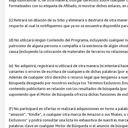
formateados con su etiqueta de Afiliado, ni mostrar dichos enlaces, en u
(c) Retirará sin dilación de su Sitio y eliminará o destruirá de otra m
respecto al cual le notifiquemos que ya no se encuentra disponible par
(d) No utilizará ningún Contenido del Programa, incluyendo cualquier
patrocinio de alguna persona o compañía o la existencia de algún víncul
causa (incluyendo la colocación de materiales de terceros no relacion
(e) No adquirirá, registrará ni utilizará de otra manera (ni intentará h
variantes o errores de escritura de cualquiera de dichas palabras (po
Además de cualquier otro derecho o recurso legal que tengamos a nuest
Búsqueda designado por nosotros excluya los Términos Exclusivos (los c
contenido publicitario en relación con los resultados de búsqueda (por 
suponiendo que el Motor de Búsqueda ofrezca dichas funciones de exc
(f) No participará en ofertas ni realizará adquisiciones en torno a pala
“amazon”, “Kindle”, o cualquier otra marca de Amazon o sus filiales, o 
Exclusivos” y podrá consultar una lista no exhaustiva de nuestras marc
palabras clave en cualquier Motor de Búsqueda si el anuncio de búsqu