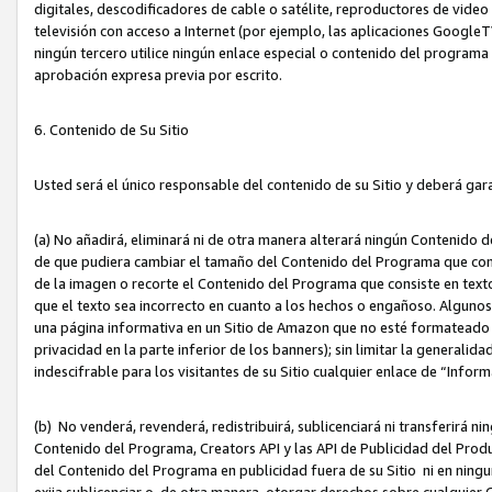
digitales, descodificadores de cable o satélite, reproductores de vide
televisión con acceso a Internet (por ejemplo, las aplicaciones GoogleTV,
ningún tercero utilice ningún enlace especial o contenido del program
aprobación expresa previa por escrito.
6. Contenido de Su Sitio
Usted será el único responsable del contenido de su Sitio y deberá gar
(a) No añadirá, eliminará ni de otra manera alterará ningún Contenido 
de que pudiera cambiar el tamaño del Contenido del Programa que con
de la imagen o recorte el Contenido del Programa que consiste en texto
que el texto sea incorrecto en cuanto a los hechos o engañoso. Alguno
una página informativa en un Sitio de Amazon que no esté formateado c
privacidad en la parte inferior de los banners); sin limitar la generalidad
indescifrable para los visitantes de su Sitio cualquier enlace de “Infor
(b) No venderá, revenderá, redistribuirá, sublicenciará ni transferirá n
Contenido del Programa, Creators API y las API de Publicidad del Product
del Contenido del Programa en publicidad fuera de su Sitio ni en ninguna
exija sublicenciar o, de otra manera, otorgar derechos sobre cualquier