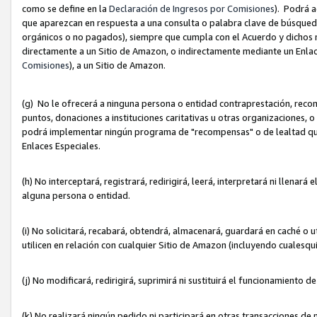
como se define en la
Declaración de Ingresos por Comisiones
). Podrá 
que aparezcan en respuesta a una consulta o palabra clave de búsqueda 
orgánicos o no pagados), siempre que cumpla con el Acuerdo y dichos r
directamente a un Sitio de Amazon, o indirectamente mediante un Enlac
Comisiones
), a un Sitio de Amazon.
(g) No le ofrecerá a ninguna persona o entidad contraprestación, reco
puntos, donaciones a instituciones caritativas u otras organizaciones, o
podrá implementar ningún programa de "recompensas" o de lealtad que i
Enlaces Especiales.
(h) No interceptará, registrará, redirigirá, leerá, interpretará ni llena
alguna persona o entidad.
(i) No solicitará, recabará, obtendrá, almacenará, guardará en caché o 
utilicen en relación con cualquier Sitio de Amazon (incluyendo cualesq
(j) No modificará, redirigirá, suprimirá ni sustituirá el funcionamiento 
(k) No realizará ningún pedido ni participará en otras transacciones de