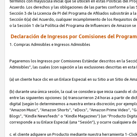
términos con mayúscula inicial que se utilicen en estas Políticas del Pr
Acuerdo. Los derechos y las obligaciones de las partes conforme a las S
Sección 3 de la Licencia de PI del Programa de Afiliados subsistirán a l
Sección 6(a) del Acuerdo, cualquier incumplimiento de los Requisitos de
o la Sección 1 de la Política del Programa de Influencers de Amazon se
Declaración de Ingresos por Comisiones del Programa
1. Compras Admisibles e Ingresos Admisibles
Pagaremos los Ingresos por Comisiones Estándar descritos en la Secció
Admisibles”, las cuales (con sujeción a las exclusiones descritas en est
(a) un cliente hace clic en un Enlace Especial en su Sitio a un Sitio de Am
(b) durante una única sesión, la cual se considera que inicia cuando el c
entre las siguientes opciones: (x) transcurrieron 24 horas a partir de di
digital (según lo determinemos a nuestra entera discreción; por ejem
“Amazon Music”, “Amazon Shorts”, “eDocs”, “Amazon Prime Video”, “G
Blogs”, “Kindle Newsfeeds” o “Kindle Magazines”) (un “Producto Digital”)
corresponde a su Enlace Especial (una “Sesión”), y ocurre cualquiera de 
c. el cliente adquiere un Producto mediante nuestra herramienta 1-Click