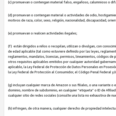
(c) promuevan o contengan material falso, engañoso, calumnioso o dif
(d) promuevan o contengan material o actividades de odio, hostigamient
motivos de raza, color, sexo, religión, nacionalidad, discapacidad, orien
(e) promuevan o realicen actividades ilegales;
(f) están dirigidos a niños o recopilan, utilizan o divulgan, con cono
de edad aplicable (tal como estuviere definido por las leyes, reglament
reglamentos, mandatos, licencias, permisos, lineamientos, códigos de pr
otros requisitos aplicables emitidos por cualquier autoridad gubername
aplicable, la Ley Federal de Protección de Datos Personales en Posesión
la Ley Federal de Protección al Consumidor, el Código Penal Federal y
(g) incluyan cualquier marca de Amazon o sus filiales, o una variante o
dominio, nombre de subdominio, en cualquier “etiqueta” o ID de Afilia
cualquier sitio de redes sociales (consulte una lista no exhaustiva de 
(h) infringen, de otra manera, cualquier derecho de propiedad intelectu