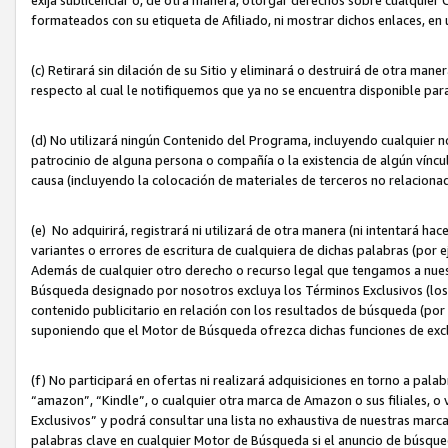
formateados con su etiqueta de Afiliado, ni mostrar dichos enlaces, en u
(c) Retirará sin dilación de su Sitio y eliminará o destruirá de otra m
respecto al cual le notifiquemos que ya no se encuentra disponible par
(d) No utilizará ningún Contenido del Programa, incluyendo cualquier
patrocinio de alguna persona o compañía o la existencia de algún víncul
causa (incluyendo la colocación de materiales de terceros no relacion
(e) No adquirirá, registrará ni utilizará de otra manera (ni intentará h
variantes o errores de escritura de cualquiera de dichas palabras (po
Además de cualquier otro derecho o recurso legal que tengamos a nuest
Búsqueda designado por nosotros excluya los Términos Exclusivos (los c
contenido publicitario en relación con los resultados de búsqueda (por 
suponiendo que el Motor de Búsqueda ofrezca dichas funciones de exc
(f) No participará en ofertas ni realizará adquisiciones en torno a pala
“amazon”, “Kindle”, o cualquier otra marca de Amazon o sus filiales, o 
Exclusivos” y podrá consultar una lista no exhaustiva de nuestras marc
palabras clave en cualquier Motor de Búsqueda si el anuncio de búsqu