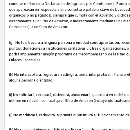
como se define en la
Declaración de Ingresos por Comisiones
). Podrá 
que aparezcan en respuesta a una consulta o palabra clave de búsqueda 
orgánicos o no pagados), siempre que cumpla con el Acuerdo y dichos r
directamente a un Sitio de Amazon, o indirectamente mediante un Enlac
Comisiones
), a un Sitio de Amazon.
(g) No le ofrecerá a ninguna persona o entidad contraprestación, reco
puntos, donaciones a instituciones caritativas u otras organizaciones, o
podrá implementar ningún programa de "recompensas" o de lealtad que i
Enlaces Especiales.
(h) No interceptará, registrará, redirigirá, leerá, interpretará ni llena
alguna persona o entidad.
(i) No solicitará, recabará, obtendrá, almacenará, guardará en caché o 
utilicen en relación con cualquier Sitio de Amazon (incluyendo cualesq
(j) No modificará, redirigirá, suprimirá ni sustituirá el funcionamiento 
(k) No realizará ningún pedido ni participará en otras transacciones de