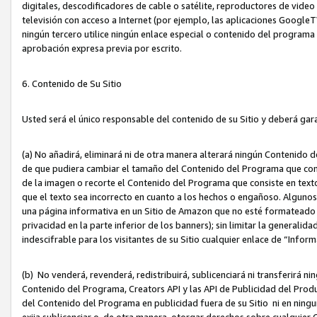
digitales, descodificadores de cable o satélite, reproductores de vide
televisión con acceso a Internet (por ejemplo, las aplicaciones GoogleTV,
ningún tercero utilice ningún enlace especial o contenido del program
aprobación expresa previa por escrito.
6. Contenido de Su Sitio
Usted será el único responsable del contenido de su Sitio y deberá gar
(a) No añadirá, eliminará ni de otra manera alterará ningún Contenido 
de que pudiera cambiar el tamaño del Contenido del Programa que con
de la imagen o recorte el Contenido del Programa que consiste en texto
que el texto sea incorrecto en cuanto a los hechos o engañoso. Alguno
una página informativa en un Sitio de Amazon que no esté formateado c
privacidad en la parte inferior de los banners); sin limitar la generalidad
indescifrable para los visitantes de su Sitio cualquier enlace de “Infor
(b) No venderá, revenderá, redistribuirá, sublicenciará ni transferirá n
Contenido del Programa, Creators API y las API de Publicidad del Product
del Contenido del Programa en publicidad fuera de su Sitio ni en ninguna
exija sublicenciar o, de otra manera, otorgar derechos sobre cualquier