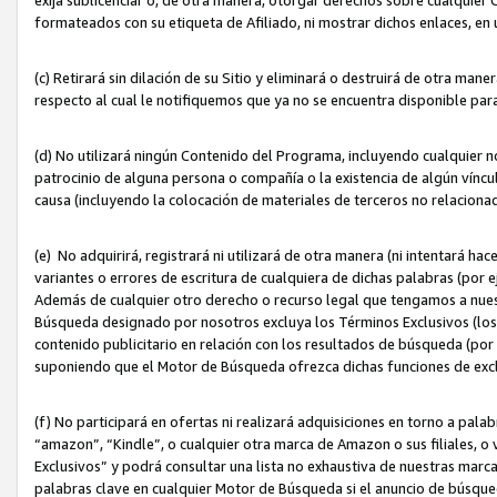
formateados con su etiqueta de Afiliado, ni mostrar dichos enlaces, en u
(c) Retirará sin dilación de su Sitio y eliminará o destruirá de otra m
respecto al cual le notifiquemos que ya no se encuentra disponible par
(d) No utilizará ningún Contenido del Programa, incluyendo cualquier
patrocinio de alguna persona o compañía o la existencia de algún víncul
causa (incluyendo la colocación de materiales de terceros no relacion
(e) No adquirirá, registrará ni utilizará de otra manera (ni intentará h
variantes o errores de escritura de cualquiera de dichas palabras (po
Además de cualquier otro derecho o recurso legal que tengamos a nuest
Búsqueda designado por nosotros excluya los Términos Exclusivos (los c
contenido publicitario en relación con los resultados de búsqueda (por 
suponiendo que el Motor de Búsqueda ofrezca dichas funciones de exc
(f) No participará en ofertas ni realizará adquisiciones en torno a pala
“amazon”, “Kindle”, o cualquier otra marca de Amazon o sus filiales, o 
Exclusivos” y podrá consultar una lista no exhaustiva de nuestras marc
palabras clave en cualquier Motor de Búsqueda si el anuncio de búsqu