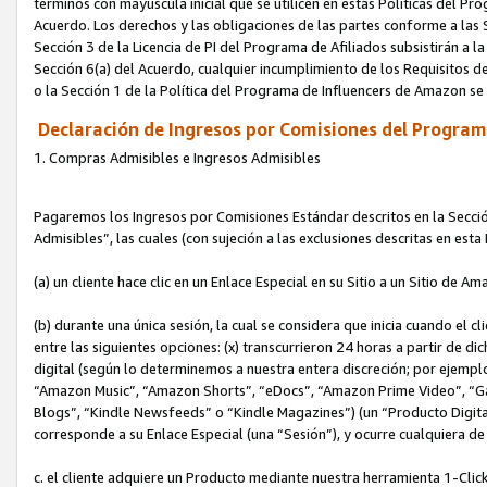
términos con mayúscula inicial que se utilicen en estas Políticas del Pr
Acuerdo. Los derechos y las obligaciones de las partes conforme a las S
Sección 3 de la Licencia de PI del Programa de Afiliados subsistirán a l
Sección 6(a) del Acuerdo, cualquier incumplimiento de los Requisitos de
o la Sección 1 de la Política del Programa de Influencers de Amazon se
Declaración de Ingresos por Comisiones del Programa
1. Compras Admisibles e Ingresos Admisibles
Pagaremos los Ingresos por Comisiones Estándar descritos en la Secció
Admisibles”, las cuales (con sujeción a las exclusiones descritas en est
(a) un cliente hace clic en un Enlace Especial en su Sitio a un Sitio de Am
(b) durante una única sesión, la cual se considera que inicia cuando el c
entre las siguientes opciones: (x) transcurrieron 24 horas a partir de di
digital (según lo determinemos a nuestra entera discreción; por ejem
“Amazon Music”, “Amazon Shorts”, “eDocs”, “Amazon Prime Video”, “G
Blogs”, “Kindle Newsfeeds” o “Kindle Magazines”) (un “Producto Digital”)
corresponde a su Enlace Especial (una “Sesión”), y ocurre cualquiera de 
c. el cliente adquiere un Producto mediante nuestra herramienta 1-Click