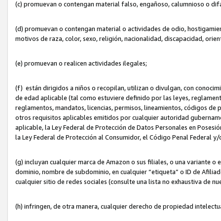
(c) promuevan o contengan material falso, engañoso, calumnioso o dif
(d) promuevan o contengan material o actividades de odio, hostigamient
motivos de raza, color, sexo, religión, nacionalidad, discapacidad, orien
(e) promuevan o realicen actividades ilegales;
(f) están dirigidos a niños o recopilan, utilizan o divulgan, con cono
de edad aplicable (tal como estuviere definido por las leyes, reglament
reglamentos, mandatos, licencias, permisos, lineamientos, códigos de pr
otros requisitos aplicables emitidos por cualquier autoridad gubername
aplicable, la Ley Federal de Protección de Datos Personales en Posesión
la Ley Federal de Protección al Consumidor, el Código Penal Federal y
(g) incluyan cualquier marca de Amazon o sus filiales, o una variante o
dominio, nombre de subdominio, en cualquier “etiqueta” o ID de Afilia
cualquier sitio de redes sociales (consulte una lista no exhaustiva de 
(h) infringen, de otra manera, cualquier derecho de propiedad intelectu