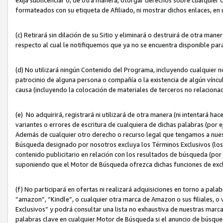
formateados con su etiqueta de Afiliado, ni mostrar dichos enlaces, en u
(c) Retirará sin dilación de su Sitio y eliminará o destruirá de otra m
respecto al cual le notifiquemos que ya no se encuentra disponible par
(d) No utilizará ningún Contenido del Programa, incluyendo cualquier
patrocinio de alguna persona o compañía o la existencia de algún víncul
causa (incluyendo la colocación de materiales de terceros no relacion
(e) No adquirirá, registrará ni utilizará de otra manera (ni intentará h
variantes o errores de escritura de cualquiera de dichas palabras (po
Además de cualquier otro derecho o recurso legal que tengamos a nuest
Búsqueda designado por nosotros excluya los Términos Exclusivos (los c
contenido publicitario en relación con los resultados de búsqueda (por 
suponiendo que el Motor de Búsqueda ofrezca dichas funciones de exc
(f) No participará en ofertas ni realizará adquisiciones en torno a pala
“amazon”, “Kindle”, o cualquier otra marca de Amazon o sus filiales, o 
Exclusivos” y podrá consultar una lista no exhaustiva de nuestras marc
palabras clave en cualquier Motor de Búsqueda si el anuncio de búsqu