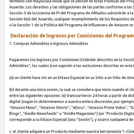
términos con mayúscula inicial que se utilicen en estas Políticas del Pr
Acuerdo. Los derechos y las obligaciones de las partes conforme a las S
Sección 3 de la Licencia de PI del Programa de Afiliados subsistirán a l
Sección 6(a) del Acuerdo, cualquier incumplimiento de los Requisitos de
o la Sección 1 de la Política del Programa de Influencers de Amazon se
Declaración de Ingresos por Comisiones del Programa
1. Compras Admisibles e Ingresos Admisibles
Pagaremos los Ingresos por Comisiones Estándar descritos en la Secció
Admisibles”, las cuales (con sujeción a las exclusiones descritas en est
(a) un cliente hace clic en un Enlace Especial en su Sitio a un Sitio de Am
(b) durante una única sesión, la cual se considera que inicia cuando el c
entre las siguientes opciones: (x) transcurrieron 24 horas a partir de di
digital (según lo determinemos a nuestra entera discreción; por ejem
“Amazon Music”, “Amazon Shorts”, “eDocs”, “Amazon Prime Video”, “G
Blogs”, “Kindle Newsfeeds” o “Kindle Magazines”) (un “Producto Digital”)
corresponde a su Enlace Especial (una “Sesión”), y ocurre cualquiera de 
c. el cliente adquiere un Producto mediante nuestra herramienta 1-Click