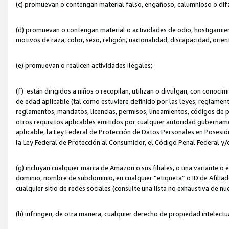
(c) promuevan o contengan material falso, engañoso, calumnioso o dif
(d) promuevan o contengan material o actividades de odio, hostigamient
motivos de raza, color, sexo, religión, nacionalidad, discapacidad, orien
(e) promuevan o realicen actividades ilegales;
(f) están dirigidos a niños o recopilan, utilizan o divulgan, con cono
de edad aplicable (tal como estuviere definido por las leyes, reglament
reglamentos, mandatos, licencias, permisos, lineamientos, códigos de pr
otros requisitos aplicables emitidos por cualquier autoridad gubername
aplicable, la Ley Federal de Protección de Datos Personales en Posesión
la Ley Federal de Protección al Consumidor, el Código Penal Federal y
(g) incluyan cualquier marca de Amazon o sus filiales, o una variante o
dominio, nombre de subdominio, en cualquier “etiqueta” o ID de Afilia
cualquier sitio de redes sociales (consulte una lista no exhaustiva de 
(h) infringen, de otra manera, cualquier derecho de propiedad intelectu