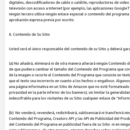
digitales, descodificadores de cable o satélite, reproductores de vide
televisión con acceso a Internet (por ejemplo, las aplicaciones GoogleTV,
ningún tercero utilice ningún enlace especial o contenido del program
aprobación expresa previa por escrito.
6. Contenido de Su Sitio
Usted será el único responsable del contenido de su Sitio y deberá gar
(a) No añadirá, eliminará ni de otra manera alterará ningún Contenido 
de que pudiera cambiar el tamaño del Contenido del Programa que con
de la imagen o recorte el Contenido del Programa que consiste en texto
que el texto sea incorrecto en cuanto a los hechos o engañoso. Alguno
una página informativa en un Sitio de Amazon que no esté formateado c
privacidad en la parte inferior de los banners); sin limitar la generalidad
indescifrable para los visitantes de su Sitio cualquier enlace de “Infor
(b) No venderá, revenderá, redistribuirá, sublicenciará ni transferirá n
Contenido del Programa, Creators API y las API de Publicidad del Product
del Contenido del Programa en publicidad fuera de su Sitio ni en ninguna
exija sublicenciar o, de otra manera, otorgar derechos sobre cualquier