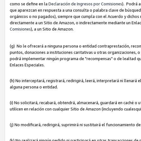
como se define en la
Declaración de Ingresos por Comisiones
). Podrá 
que aparezcan en respuesta a una consulta o palabra clave de búsqueda 
orgánicos o no pagados), siempre que cumpla con el Acuerdo y dichos r
directamente a un Sitio de Amazon, o indirectamente mediante un Enlac
Comisiones
), a un Sitio de Amazon.
(g) No le ofrecerá a ninguna persona o entidad contraprestación, reco
puntos, donaciones a instituciones caritativas u otras organizaciones, o
podrá implementar ningún programa de "recompensas" o de lealtad que i
Enlaces Especiales.
(h) No interceptará, registrará, redirigirá, leerá, interpretará ni llena
alguna persona o entidad.
(i) No solicitará, recabará, obtendrá, almacenará, guardará en caché o 
utilicen en relación con cualquier Sitio de Amazon (incluyendo cualesq
(j) No modificará, redirigirá, suprimirá ni sustituirá el funcionamiento 
(k) No realizará ningún pedido ni participará en otras transacciones de