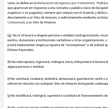
como se define en la
Declaración de Ingresos por Comisiones
). Podrá 
que aparezcan en respuesta a una consulta o palabra clave de búsqueda 
orgánicos o no pagados), siempre que cumpla con el Acuerdo y dichos r
directamente a un Sitio de Amazon, o indirectamente mediante un Enlac
Comisiones
), a un Sitio de Amazon.
(g) No le ofrecerá a ninguna persona o entidad contraprestación, reco
puntos, donaciones a instituciones caritativas u otras organizaciones, o
podrá implementar ningún programa de "recompensas" o de lealtad que i
Enlaces Especiales.
(h) No interceptará, registrará, redirigirá, leerá, interpretará ni llena
alguna persona o entidad.
(i) No solicitará, recabará, obtendrá, almacenará, guardará en caché o 
utilicen en relación con cualquier Sitio de Amazon (incluyendo cualesq
(j) No modificará, redirigirá, suprimirá ni sustituirá el funcionamiento 
(k) No realizará ningún pedido ni participará en otras transacciones de