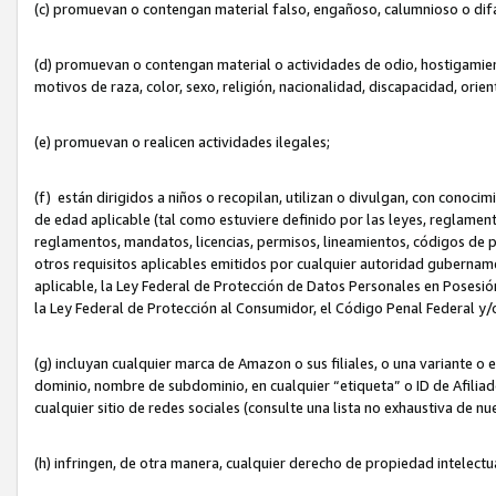
(c) promuevan o contengan material falso, engañoso, calumnioso o dif
(d) promuevan o contengan material o actividades de odio, hostigamient
motivos de raza, color, sexo, religión, nacionalidad, discapacidad, orien
(e) promuevan o realicen actividades ilegales;
(f) están dirigidos a niños o recopilan, utilizan o divulgan, con cono
de edad aplicable (tal como estuviere definido por las leyes, reglament
reglamentos, mandatos, licencias, permisos, lineamientos, códigos de pr
otros requisitos aplicables emitidos por cualquier autoridad gubername
aplicable, la Ley Federal de Protección de Datos Personales en Posesión
la Ley Federal de Protección al Consumidor, el Código Penal Federal y
(g) incluyan cualquier marca de Amazon o sus filiales, o una variante o
dominio, nombre de subdominio, en cualquier “etiqueta” o ID de Afilia
cualquier sitio de redes sociales (consulte una lista no exhaustiva de 
(h) infringen, de otra manera, cualquier derecho de propiedad intelectu