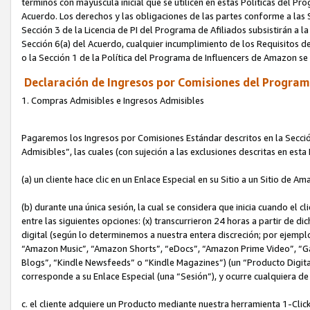
términos con mayúscula inicial que se utilicen en estas Políticas del Pr
Acuerdo. Los derechos y las obligaciones de las partes conforme a las S
Sección 3 de la Licencia de PI del Programa de Afiliados subsistirán a l
Sección 6(a) del Acuerdo, cualquier incumplimiento de los Requisitos de
o la Sección 1 de la Política del Programa de Influencers de Amazon se
Declaración de Ingresos por Comisiones del Programa
1. Compras Admisibles e Ingresos Admisibles
Pagaremos los Ingresos por Comisiones Estándar descritos en la Secció
Admisibles”, las cuales (con sujeción a las exclusiones descritas en est
(a) un cliente hace clic en un Enlace Especial en su Sitio a un Sitio de Am
(b) durante una única sesión, la cual se considera que inicia cuando el c
entre las siguientes opciones: (x) transcurrieron 24 horas a partir de di
digital (según lo determinemos a nuestra entera discreción; por ejem
“Amazon Music”, “Amazon Shorts”, “eDocs”, “Amazon Prime Video”, “G
Blogs”, “Kindle Newsfeeds” o “Kindle Magazines”) (un “Producto Digital”)
corresponde a su Enlace Especial (una “Sesión”), y ocurre cualquiera de 
c. el cliente adquiere un Producto mediante nuestra herramienta 1-Click