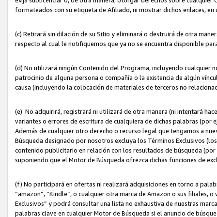
formateados con su etiqueta de Afiliado, ni mostrar dichos enlaces, en u
(c) Retirará sin dilación de su Sitio y eliminará o destruirá de otra m
respecto al cual le notifiquemos que ya no se encuentra disponible par
(d) No utilizará ningún Contenido del Programa, incluyendo cualquier
patrocinio de alguna persona o compañía o la existencia de algún víncul
causa (incluyendo la colocación de materiales de terceros no relacion
(e) No adquirirá, registrará ni utilizará de otra manera (ni intentará h
variantes o errores de escritura de cualquiera de dichas palabras (po
Además de cualquier otro derecho o recurso legal que tengamos a nuest
Búsqueda designado por nosotros excluya los Términos Exclusivos (los c
contenido publicitario en relación con los resultados de búsqueda (por 
suponiendo que el Motor de Búsqueda ofrezca dichas funciones de exc
(f) No participará en ofertas ni realizará adquisiciones en torno a pala
“amazon”, “Kindle”, o cualquier otra marca de Amazon o sus filiales, o 
Exclusivos” y podrá consultar una lista no exhaustiva de nuestras marc
palabras clave en cualquier Motor de Búsqueda si el anuncio de búsqu