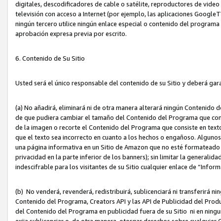
digitales, descodificadores de cable o satélite, reproductores de vide
televisión con acceso a Internet (por ejemplo, las aplicaciones GoogleTV,
ningún tercero utilice ningún enlace especial o contenido del program
aprobación expresa previa por escrito.
6. Contenido de Su Sitio
Usted será el único responsable del contenido de su Sitio y deberá gar
(a) No añadirá, eliminará ni de otra manera alterará ningún Contenido 
de que pudiera cambiar el tamaño del Contenido del Programa que con
de la imagen o recorte el Contenido del Programa que consiste en texto
que el texto sea incorrecto en cuanto a los hechos o engañoso. Alguno
una página informativa en un Sitio de Amazon que no esté formateado c
privacidad en la parte inferior de los banners); sin limitar la generalidad
indescifrable para los visitantes de su Sitio cualquier enlace de “Infor
(b) No venderá, revenderá, redistribuirá, sublicenciará ni transferirá n
Contenido del Programa, Creators API y las API de Publicidad del Product
del Contenido del Programa en publicidad fuera de su Sitio ni en ninguna
exija sublicenciar o, de otra manera, otorgar derechos sobre cualquier