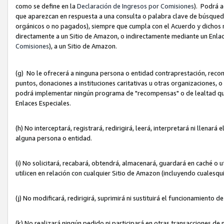
como se define en la
Declaración de Ingresos por Comisiones
). Podrá 
que aparezcan en respuesta a una consulta o palabra clave de búsqueda 
orgánicos o no pagados), siempre que cumpla con el Acuerdo y dichos r
directamente a un Sitio de Amazon, o indirectamente mediante un Enlac
Comisiones
), a un Sitio de Amazon.
(g) No le ofrecerá a ninguna persona o entidad contraprestación, reco
puntos, donaciones a instituciones caritativas u otras organizaciones, o
podrá implementar ningún programa de "recompensas" o de lealtad que i
Enlaces Especiales.
(h) No interceptará, registrará, redirigirá, leerá, interpretará ni llena
alguna persona o entidad.
(i) No solicitará, recabará, obtendrá, almacenará, guardará en caché o 
utilicen en relación con cualquier Sitio de Amazon (incluyendo cualesq
(j) No modificará, redirigirá, suprimirá ni sustituirá el funcionamiento 
(k) No realizará ningún pedido ni participará en otras transacciones de