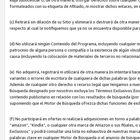
formateados con su etiqueta de Afiliado, ni mostrar dichos enlaces, en u
(c) Retirará sin dilación de su Sitio y eliminará o destruirá de otra m
respecto al cual le notifiquemos que ya no se encuentra disponible par
(d) No utilizará ningún Contenido del Programa, incluyendo cualquier
patrocinio de alguna persona o compañía o la existencia de algún víncul
causa (incluyendo la colocación de materiales de terceros no relacion
(e) No adquirirá, registrará ni utilizará de otra manera (ni intentará h
variantes o errores de escritura de cualquiera de dichas palabras (po
Además de cualquier otro derecho o recurso legal que tengamos a nuest
Búsqueda designado por nosotros excluya los Términos Exclusivos (los c
contenido publicitario en relación con los resultados de búsqueda (por 
suponiendo que el Motor de Búsqueda ofrezca dichas funciones de exc
(f) No participará en ofertas ni realizará adquisiciones en torno a pala
“amazon”, “Kindle”, o cualquier otra marca de Amazon o sus filiales, o 
Exclusivos” y podrá consultar una lista no exhaustiva de nuestras marc
palabras clave en cualquier Motor de Búsqueda si el anuncio de búsqu