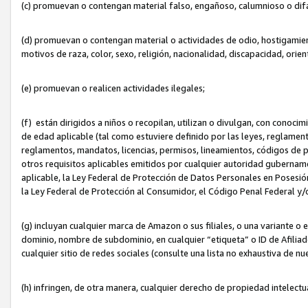
(c) promuevan o contengan material falso, engañoso, calumnioso o dif
(d) promuevan o contengan material o actividades de odio, hostigamient
motivos de raza, color, sexo, religión, nacionalidad, discapacidad, orien
(e) promuevan o realicen actividades ilegales;
(f) están dirigidos a niños o recopilan, utilizan o divulgan, con cono
de edad aplicable (tal como estuviere definido por las leyes, reglament
reglamentos, mandatos, licencias, permisos, lineamientos, códigos de pr
otros requisitos aplicables emitidos por cualquier autoridad gubername
aplicable, la Ley Federal de Protección de Datos Personales en Posesión
la Ley Federal de Protección al Consumidor, el Código Penal Federal y
(g) incluyan cualquier marca de Amazon o sus filiales, o una variante o
dominio, nombre de subdominio, en cualquier “etiqueta” o ID de Afilia
cualquier sitio de redes sociales (consulte una lista no exhaustiva de 
(h) infringen, de otra manera, cualquier derecho de propiedad intelectu