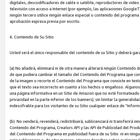
digitales, descodificadores de cable o satélite, reproductores de vide
televisión con acceso a Internet (por ejemplo, las aplicaciones GoogleTV,
ningún tercero utilice ningún enlace especial o contenido del program
aprobación expresa previa por escrito.
6. Contenido de Su Sitio
Usted será el único responsable del contenido de su Sitio y deberá gar
(a) No añadirá, eliminará ni de otra manera alterará ningún Contenido 
de que pudiera cambiar el tamaño del Contenido del Programa que con
de la imagen o recorte el Contenido del Programa que consiste en texto
que el texto sea incorrecto en cuanto a los hechos o engañoso. Alguno
una página informativa en un Sitio de Amazon que no esté formateado c
privacidad en la parte inferior de los banners); sin limitar la generalidad
indescifrable para los visitantes de su Sitio cualquier enlace de “Infor
(b) No venderá, revenderá, redistribuirá, sublicenciará ni transferirá n
Contenido del Programa, Creators API y las API de Publicidad del Product
del Contenido del Programa en publicidad fuera de su Sitio ni en ninguna
exija sublicenciar o, de otra manera, otorgar derechos sobre cualquier