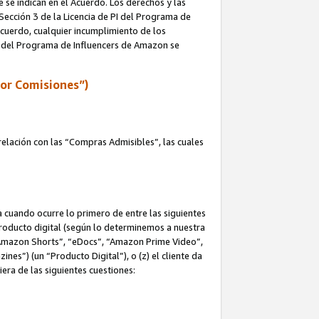
e se indican en el Acuerdo. Los derechos y las
 Sección 3 de la Licencia de PI del Programa de
 Acuerdo, cualquier incumplimiento de los
ica del Programa de Influencers de Amazon se
por Comisiones”)
elación con las “Compras Admisibles”, las cuales
na cuando ocurre lo primero de entre las siguientes
n producto digital (según lo determinemos a nuestra
“Amazon Shorts”, “eDocs”, “Amazon Prime Video”,
s”) (un “Producto Digital”), o (z) el cliente da
era de las siguientes cuestiones: