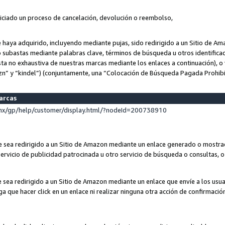
niciado un proceso de cancelación, devolución o reembolso,
ue haya adquirido, incluyendo mediante pujas, sido redirigido a un Sitio de 
o subastas mediante palabras clave, términos de búsqueda u otros identifica
ta no exhaustiva de nuestras marcas mediante los enlaces a continuación), o 
n” y “kindel”) (conjuntamente, una “Colocación de Búsqueda Pagada Prohib
marcas
x/gp/help/customer/display.html/?nodeId=200738910
que sea redirigido a un Sitio de Amazon mediante un enlace generado o most
ervicio de publicidad patrocinada u otro servicio de búsqueda o consultas, o 
e sea redirigido a un Sitio de Amazon mediante un enlace que envíe a los usu
nga que hacer click en un enlace ni realizar ninguna otra acción de confirmació