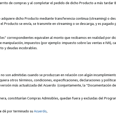
 carrito de compras y al completar el pedido de dicho Producto a más tardar 89
ente adquiere dicho Producto mediante transferencia continua (streaming) o d
, el Producto se envía, se transmite en streaming o se descarga, y es pagado p
bles” correspondientes equivalen al monto que recibamos en realidad por d
 de manipulación, impuestos (por ejemplo: impuesto sobre las ventas e IVA), ca
ito y deudas incobrables.
 no son admitidas cuando se produzcan en relación con algún incumplimiento
uiera otros términos, condiciones, especificaciones, declaraciones y políti
la versión más actualizada del Acuerdo (conjuntamente, la “Documentación d
nera, constituirían Compras Admisibles, quedan fuera y excluidas del Progra
se dé por terminado su
Acuerdo
,