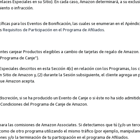
nlaces Especiales en su Sitio). En cada caso, Amazon determinará, a su exclus
iento o infracción.
cíficas para los Eventos de Bonificación, las cuales se enumeran en el Apéndi
os
Requisitos de Participación en el Programa de Afiliados
.
ntes canjear Productos elegibles a cambio de tarjetas de regalo de Amazon.
“Programa de Canje”).
speciales descritos en esta Sección 4(c) en relación con los Programas, los c
 un Sitio de Amazon y, (2) durante la Sesión subsiguiente, el cliente agrega u
 que Amazon acepta.
iscreción, si se ha producido un Evento de Canje o si éste no ha sido admiti
 Condiciones del Programa de Canje de Amazon.
para las comisiones de Amazon Associates. Si detectamos que tú (y/o un ter
como de otro programa utilizando el mismo tráfico (por ejemplo, manipula
es y/o la terminación de tu participación en el programa de Afiliados.