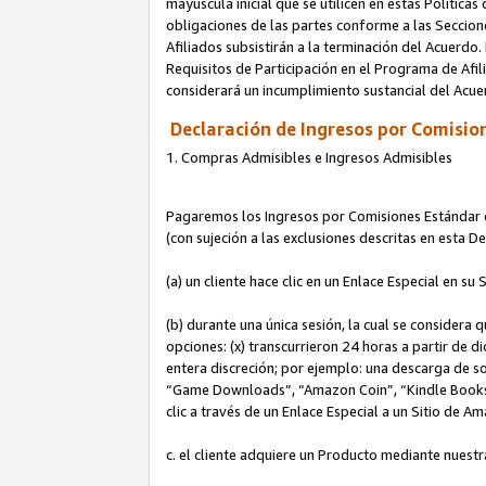
mayúscula inicial que se utilicen en estas Política
obligaciones de las partes conforme a las Seccione
Afiliados subsistirán a la terminación del Acuerdo.
Requisitos de Participación en el Programa de Afil
considerará un incumplimiento sustancial del Acu
Declaración de Ingresos por Comision
1. Compras Admisibles e Ingresos Admisibles
Pagaremos los Ingresos por Comisiones Estándar de
(con sujeción a las exclusiones descritas en esta 
(a) un cliente hace clic en un Enlace Especial en su 
(b) durante una única sesión, la cual se considera q
opciones: (x) transcurrieron 24 horas a partir de d
entera discreción; por ejemplo: una descarga de
“Game Downloads”, “Amazon Coin”, “Kindle Books”, 
clic a través de un Enlace Especial a un Sitio de A
c. el cliente adquiere un Producto mediante nuestr