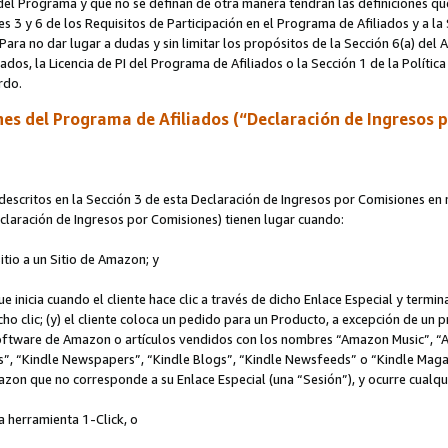
s del Programa y que no se definan de otra manera tendrán las definiciones qu
s 3 y 6 de los Requisitos de Participación en el Programa de Afiliados y a la
 Para no dar lugar a dudas y sin limitar los propósitos de la Sección 6(a) del
iados, la Licencia de PI del Programa de Afiliados o la Sección 1 de la Polít
erdo.
es del Programa de Afiliados (“Declaración de Ingresos 
scritos en la Sección 3 de esta Declaración de Ingresos por Comisiones en r
Declaración de Ingresos por Comisiones) tienen lugar cuando:
Sitio a un Sitio de Amazon; y
ue inicia cuando el cliente hace clic a través de dicho Enlace Especial y termi
icho clic; (y) el cliente coloca un pedido para un Producto, a excepción de u
 software de Amazon o artículos vendidos con los nombres “Amazon Music”, 
“Kindle Newspapers”, “Kindle Blogs”, “Kindle Newsfeeds” o “Kindle Magazine
mazon que no corresponde a su Enlace Especial (una “Sesión”), y ocurre cualqui
a herramienta 1-Click, o