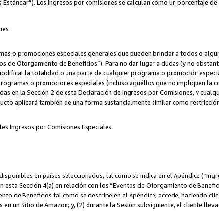
s Estándar”). Los ingresos por comisiones se calculan como un porcentaje de 
nes
as o promociones especiales generales que pueden brindar a todos o alguno
os de Otorgamiento de Beneficios”). Para no dar lugar a dudas (y no obstante
odificar la totalidad o una parte de cualquier programa o promoción especi
 programas o promociones especiales (incluso aquéllos que no impliquen la c
adas en la Sección 2 de esta Declaración de Ingresos por Comisiones, y cualq
ucto aplicará también de una forma sustancialmente similar como restricci
tes Ingresos por Comisiones Especiales:
isponibles en países seleccionados, tal como se indica en el Apéndice (“Ingr
n esta Sección 4(a) en relación con los “Eventos de Otorgamiento de Beneficio
to de Beneficios tal como se describe en el Apéndice, accede, haciendo clic e
s en un Sitio de Amazon; y, (2) durante la Sesión subsiguiente, el cliente lle