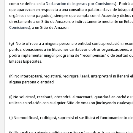
como se define en la
Declaración de Ingresos por Comisiones
). Podrá 
que aparezcan en respuesta a una consulta o palabra clave de búsqueda 
orgánicos o no pagados), siempre que cumpla con el Acuerdo y dichos r
directamente a un Sitio de Amazon, o indirectamente mediante un Enlac
Comisiones
), a un Sitio de Amazon.
(g) No le ofrecerá a ninguna persona o entidad contraprestación, reco
puntos, donaciones a instituciones caritativas u otras organizaciones, o
podrá implementar ningún programa de "recompensas" o de lealtad que i
Enlaces Especiales.
(h) No interceptará, registrará, redirigirá, leerá, interpretará ni llena
alguna persona o entidad.
(i) No solicitará, recabará, obtendrá, almacenará, guardará en caché o 
utilicen en relación con cualquier Sitio de Amazon (incluyendo cualesq
(j) No modificará, redirigirá, suprimirá ni sustituirá el funcionamiento 
(k) No realizará ningún pedido ni participará en otras transacciones de