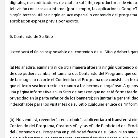
digitales, descodificadores de cable o satélite, reproductores de vide
televisión con acceso a Internet (por ejemplo, las aplicaciones GoogleTV,
ningún tercero utilice ningún enlace especial o contenido del program
aprobación expresa previa por escrito.
6. Contenido de Su Sitio
Usted será el único responsable del contenido de su Sitio y deberá gar
(a) No añadirá, eliminará ni de otra manera alterará ningún Contenido 
de que pudiera cambiar el tamaño del Contenido del Programa que con
de la imagen o recorte el Contenido del Programa que consiste en texto
que el texto sea incorrecto en cuanto a los hechos o engañoso. Alguno
una página informativa en un Sitio de Amazon que no esté formateado c
privacidad en la parte inferior de los banners); sin limitar la generalidad
indescifrable para los visitantes de su Sitio cualquier enlace de “Infor
(b) No venderá, revenderá, redistribuirá, sublicenciará ni transferirá n
Contenido del Programa, Creators API y las API de Publicidad del Product
del Contenido del Programa en publicidad fuera de su Sitio ni en ninguna
exija sublicenciar o, de otra manera, otorgar derechos sobre cualquier