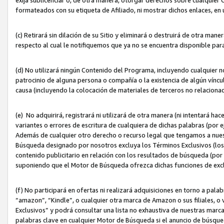
formateados con su etiqueta de Afiliado, ni mostrar dichos enlaces, en u
(c) Retirará sin dilación de su Sitio y eliminará o destruirá de otra m
respecto al cual le notifiquemos que ya no se encuentra disponible par
(d) No utilizará ningún Contenido del Programa, incluyendo cualquier
patrocinio de alguna persona o compañía o la existencia de algún víncul
causa (incluyendo la colocación de materiales de terceros no relacion
(e) No adquirirá, registrará ni utilizará de otra manera (ni intentará h
variantes o errores de escritura de cualquiera de dichas palabras (po
Además de cualquier otro derecho o recurso legal que tengamos a nuest
Búsqueda designado por nosotros excluya los Términos Exclusivos (los c
contenido publicitario en relación con los resultados de búsqueda (por 
suponiendo que el Motor de Búsqueda ofrezca dichas funciones de exc
(f) No participará en ofertas ni realizará adquisiciones en torno a pala
“amazon”, “Kindle”, o cualquier otra marca de Amazon o sus filiales, o 
Exclusivos” y podrá consultar una lista no exhaustiva de nuestras marc
palabras clave en cualquier Motor de Búsqueda si el anuncio de búsqu