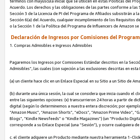
términos con mayúscula inicial que se utilicen en estas Políticas del Pr
Acuerdo. Los derechos y las obligaciones de las partes conforme a las S
Sección 3 de la Licencia de PI del Programa de Afiliados subsistirán a l
Sección 6(a) del Acuerdo, cualquier incumplimiento de los Requisitos de
o la Sección 1 de la Política del Programa de Influencers de Amazon se
Declaración de Ingresos por Comisiones del Programa
1. Compras Admisibles e Ingresos Admisibles
Pagaremos los Ingresos por Comisiones Estándar descritos en la Secció
Admisibles”, las cuales (con sujeción a las exclusiones descritas en est
(a) un cliente hace clic en un Enlace Especial en su Sitio a un Sitio de Am
(b) durante una única sesión, la cual se considera que inicia cuando el c
entre las siguientes opciones: (x) transcurrieron 24 horas a partir de di
digital (según lo determinemos a nuestra entera discreción; por ejem
“Amazon Music”, “Amazon Shorts”, “eDocs”, “Amazon Prime Video”, “G
Blogs”, “Kindle Newsfeeds” o “Kindle Magazines”) (un “Producto Digital”)
corresponde a su Enlace Especial (una “Sesión”), y ocurre cualquiera de 
c. el cliente adquiere un Producto mediante nuestra herramienta 1-Click