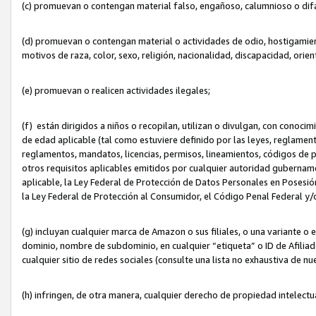
(c) promuevan o contengan material falso, engañoso, calumnioso o dif
(d) promuevan o contengan material o actividades de odio, hostigamient
motivos de raza, color, sexo, religión, nacionalidad, discapacidad, orien
(e) promuevan o realicen actividades ilegales;
(f) están dirigidos a niños o recopilan, utilizan o divulgan, con cono
de edad aplicable (tal como estuviere definido por las leyes, reglament
reglamentos, mandatos, licencias, permisos, lineamientos, códigos de pr
otros requisitos aplicables emitidos por cualquier autoridad gubername
aplicable, la Ley Federal de Protección de Datos Personales en Posesión
la Ley Federal de Protección al Consumidor, el Código Penal Federal y
(g) incluyan cualquier marca de Amazon o sus filiales, o una variante o
dominio, nombre de subdominio, en cualquier “etiqueta” o ID de Afilia
cualquier sitio de redes sociales (consulte una lista no exhaustiva de 
(h) infringen, de otra manera, cualquier derecho de propiedad intelectu