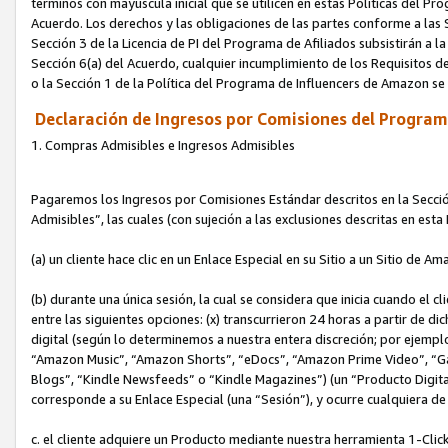
términos con mayúscula inicial que se utilicen en estas Políticas del Pr
Acuerdo. Los derechos y las obligaciones de las partes conforme a las S
Sección 3 de la Licencia de PI del Programa de Afiliados subsistirán a l
Sección 6(a) del Acuerdo, cualquier incumplimiento de los Requisitos de
o la Sección 1 de la Política del Programa de Influencers de Amazon se
Declaración de Ingresos por Comisiones del Programa
1. Compras Admisibles e Ingresos Admisibles
Pagaremos los Ingresos por Comisiones Estándar descritos en la Secció
Admisibles”, las cuales (con sujeción a las exclusiones descritas en est
(a) un cliente hace clic en un Enlace Especial en su Sitio a un Sitio de Am
(b) durante una única sesión, la cual se considera que inicia cuando el c
entre las siguientes opciones: (x) transcurrieron 24 horas a partir de di
digital (según lo determinemos a nuestra entera discreción; por ejem
“Amazon Music”, “Amazon Shorts”, “eDocs”, “Amazon Prime Video”, “G
Blogs”, “Kindle Newsfeeds” o “Kindle Magazines”) (un “Producto Digital”)
corresponde a su Enlace Especial (una “Sesión”), y ocurre cualquiera de 
c. el cliente adquiere un Producto mediante nuestra herramienta 1-Click