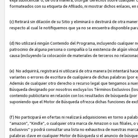
formateados con su etiqueta de Afiliado, ni mostrar dichos enlaces, en u
(c) Retirará sin dilación de su Sitio y eliminará o destruirá de otra m
respecto al cual le notifiquemos que ya no se encuentra disponible par
(d) No utilizará ningún Contenido del Programa, incluyendo cualquier
patrocinio de alguna persona o compañía o la existencia de algún víncul
causa (incluyendo la colocación de materiales de terceros no relacion
(e) No adquirirá, registrará ni utilizará de otra manera (ni intentará h
variantes o errores de escritura de cualquiera de dichas palabras (po
Además de cualquier otro derecho o recurso legal que tengamos a nuest
Búsqueda designado por nosotros excluya los Términos Exclusivos (los c
contenido publicitario en relación con los resultados de búsqueda (por 
suponiendo que el Motor de Búsqueda ofrezca dichas funciones de exc
(f) No participará en ofertas ni realizará adquisiciones en torno a pala
“amazon”, “Kindle”, o cualquier otra marca de Amazon o sus filiales, o 
Exclusivos” y podrá consultar una lista no exhaustiva de nuestras marc
palabras clave en cualquier Motor de Búsqueda si el anuncio de búsqu