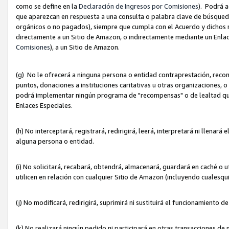
como se define en la
Declaración de Ingresos por Comisiones
). Podrá 
que aparezcan en respuesta a una consulta o palabra clave de búsqueda 
orgánicos o no pagados), siempre que cumpla con el Acuerdo y dichos r
directamente a un Sitio de Amazon, o indirectamente mediante un Enlac
Comisiones
), a un Sitio de Amazon.
(g) No le ofrecerá a ninguna persona o entidad contraprestación, reco
puntos, donaciones a instituciones caritativas u otras organizaciones, o
podrá implementar ningún programa de "recompensas" o de lealtad que i
Enlaces Especiales.
(h) No interceptará, registrará, redirigirá, leerá, interpretará ni llena
alguna persona o entidad.
(i) No solicitará, recabará, obtendrá, almacenará, guardará en caché o 
utilicen en relación con cualquier Sitio de Amazon (incluyendo cualesq
(j) No modificará, redirigirá, suprimirá ni sustituirá el funcionamiento 
(k) No realizará ningún pedido ni participará en otras transacciones de