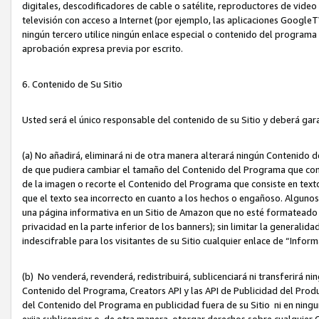
digitales, descodificadores de cable o satélite, reproductores de vide
televisión con acceso a Internet (por ejemplo, las aplicaciones GoogleTV,
ningún tercero utilice ningún enlace especial o contenido del program
aprobación expresa previa por escrito.
6. Contenido de Su Sitio
Usted será el único responsable del contenido de su Sitio y deberá gar
(a) No añadirá, eliminará ni de otra manera alterará ningún Contenido 
de que pudiera cambiar el tamaño del Contenido del Programa que con
de la imagen o recorte el Contenido del Programa que consiste en texto
que el texto sea incorrecto en cuanto a los hechos o engañoso. Alguno
una página informativa en un Sitio de Amazon que no esté formateado c
privacidad en la parte inferior de los banners); sin limitar la generalidad
indescifrable para los visitantes de su Sitio cualquier enlace de “Infor
(b) No venderá, revenderá, redistribuirá, sublicenciará ni transferirá n
Contenido del Programa, Creators API y las API de Publicidad del Product
del Contenido del Programa en publicidad fuera de su Sitio ni en ninguna
exija sublicenciar o, de otra manera, otorgar derechos sobre cualquier