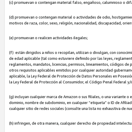
(c) promuevan o contengan material falso, engañoso, calumnioso o dif
(d) promuevan o contengan material o actividades de odio, hostigamient
motivos de raza, color, sexo, religión, nacionalidad, discapacidad, orien
(e) promuevan o realicen actividades ilegales;
(f) están dirigidos a niños o recopilan, utilizan o divulgan, con cono
de edad aplicable (tal como estuviere definido por las leyes, reglament
reglamentos, mandatos, licencias, permisos, lineamientos, códigos de pr
otros requisitos aplicables emitidos por cualquier autoridad gubername
aplicable, la Ley Federal de Protección de Datos Personales en Posesión
la Ley Federal de Protección al Consumidor, el Código Penal Federal y
(g) incluyan cualquier marca de Amazon o sus filiales, o una variante o
dominio, nombre de subdominio, en cualquier “etiqueta” o ID de Afilia
cualquier sitio de redes sociales (consulte una lista no exhaustiva de 
(h) infringen, de otra manera, cualquier derecho de propiedad intelectu