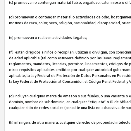
(c) promuevan o contengan material falso, engañoso, calumnioso o dif
(d) promuevan o contengan material o actividades de odio, hostigamient
motivos de raza, color, sexo, religión, nacionalidad, discapacidad, orien
(e) promuevan o realicen actividades ilegales;
(f) están dirigidos a niños o recopilan, utilizan o divulgan, con cono
de edad aplicable (tal como estuviere definido por las leyes, reglament
reglamentos, mandatos, licencias, permisos, lineamientos, códigos de pr
otros requisitos aplicables emitidos por cualquier autoridad gubername
aplicable, la Ley Federal de Protección de Datos Personales en Posesión
la Ley Federal de Protección al Consumidor, el Código Penal Federal y
(g) incluyan cualquier marca de Amazon o sus filiales, o una variante o
dominio, nombre de subdominio, en cualquier “etiqueta” o ID de Afilia
cualquier sitio de redes sociales (consulte una lista no exhaustiva de 
(h) infringen, de otra manera, cualquier derecho de propiedad intelectu