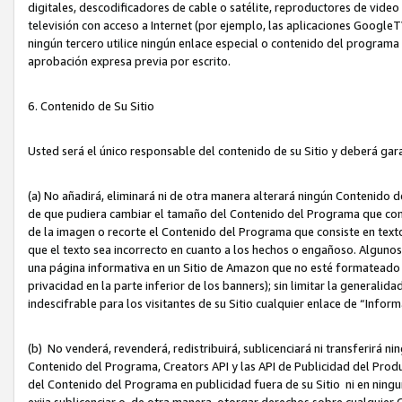
digitales, descodificadores de cable o satélite, reproductores de vide
televisión con acceso a Internet (por ejemplo, las aplicaciones GoogleTV,
ningún tercero utilice ningún enlace especial o contenido del program
aprobación expresa previa por escrito.
6. Contenido de Su Sitio
Usted será el único responsable del contenido de su Sitio y deberá gar
(a) No añadirá, eliminará ni de otra manera alterará ningún Contenido 
de que pudiera cambiar el tamaño del Contenido del Programa que con
de la imagen o recorte el Contenido del Programa que consiste en texto
que el texto sea incorrecto en cuanto a los hechos o engañoso. Alguno
una página informativa en un Sitio de Amazon que no esté formateado c
privacidad en la parte inferior de los banners); sin limitar la generalidad
indescifrable para los visitantes de su Sitio cualquier enlace de “Infor
(b) No venderá, revenderá, redistribuirá, sublicenciará ni transferirá n
Contenido del Programa, Creators API y las API de Publicidad del Product
del Contenido del Programa en publicidad fuera de su Sitio ni en ninguna
exija sublicenciar o, de otra manera, otorgar derechos sobre cualquier