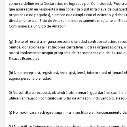
como se define en la
Declaración de Ingresos por Comisiones
). Podrá 
que aparezcan en respuesta a una consulta o palabra clave de búsqueda 
orgánicos o no pagados), siempre que cumpla con el Acuerdo y dichos r
directamente a un Sitio de Amazon, o indirectamente mediante un Enlac
Comisiones
), a un Sitio de Amazon.
(g) No le ofrecerá a ninguna persona o entidad contraprestación, reco
puntos, donaciones a instituciones caritativas u otras organizaciones, o
podrá implementar ningún programa de "recompensas" o de lealtad que i
Enlaces Especiales.
(h) No interceptará, registrará, redirigirá, leerá, interpretará ni llena
alguna persona o entidad.
(i) No solicitará, recabará, obtendrá, almacenará, guardará en caché o 
utilicen en relación con cualquier Sitio de Amazon (incluyendo cualesq
(j) No modificará, redirigirá, suprimirá ni sustituirá el funcionamiento 
(k) No realizará ningún pedido ni participará en otras transacciones de