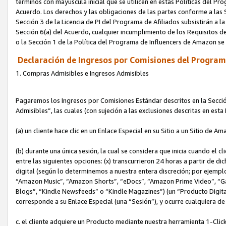
términos con mayúscula inicial que se utilicen en estas Políticas del Pr
Acuerdo. Los derechos y las obligaciones de las partes conforme a las S
Sección 3 de la Licencia de PI del Programa de Afiliados subsistirán a l
Sección 6(a) del Acuerdo, cualquier incumplimiento de los Requisitos de
o la Sección 1 de la Política del Programa de Influencers de Amazon se
Declaración de Ingresos por Comisiones del Programa
1. Compras Admisibles e Ingresos Admisibles
Pagaremos los Ingresos por Comisiones Estándar descritos en la Secció
Admisibles”, las cuales (con sujeción a las exclusiones descritas en est
(a) un cliente hace clic en un Enlace Especial en su Sitio a un Sitio de Am
(b) durante una única sesión, la cual se considera que inicia cuando el c
entre las siguientes opciones: (x) transcurrieron 24 horas a partir de di
digital (según lo determinemos a nuestra entera discreción; por ejem
“Amazon Music”, “Amazon Shorts”, “eDocs”, “Amazon Prime Video”, “G
Blogs”, “Kindle Newsfeeds” o “Kindle Magazines”) (un “Producto Digital”)
corresponde a su Enlace Especial (una “Sesión”), y ocurre cualquiera de 
c. el cliente adquiere un Producto mediante nuestra herramienta 1-Click