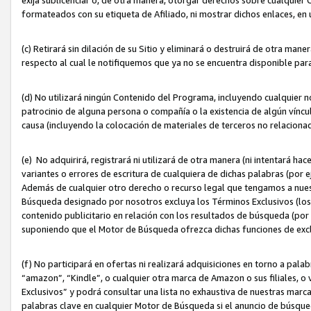
formateados con su etiqueta de Afiliado, ni mostrar dichos enlaces, en u
(c) Retirará sin dilación de su Sitio y eliminará o destruirá de otra m
respecto al cual le notifiquemos que ya no se encuentra disponible par
(d) No utilizará ningún Contenido del Programa, incluyendo cualquier
patrocinio de alguna persona o compañía o la existencia de algún víncul
causa (incluyendo la colocación de materiales de terceros no relacion
(e) No adquirirá, registrará ni utilizará de otra manera (ni intentará h
variantes o errores de escritura de cualquiera de dichas palabras (po
Además de cualquier otro derecho o recurso legal que tengamos a nuest
Búsqueda designado por nosotros excluya los Términos Exclusivos (los c
contenido publicitario en relación con los resultados de búsqueda (por 
suponiendo que el Motor de Búsqueda ofrezca dichas funciones de exc
(f) No participará en ofertas ni realizará adquisiciones en torno a pala
“amazon”, “Kindle”, o cualquier otra marca de Amazon o sus filiales, o 
Exclusivos” y podrá consultar una lista no exhaustiva de nuestras marc
palabras clave en cualquier Motor de Búsqueda si el anuncio de búsqu