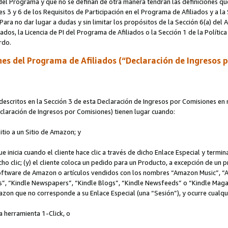
s del Programa y que no se definan de otra manera tendrán las definiciones qu
s 3 y 6 de los Requisitos de Participación en el Programa de Afiliados y a la
 Para no dar lugar a dudas y sin limitar los propósitos de la Sección 6(a) del
iados, la Licencia de PI del Programa de Afiliados o la Sección 1 de la Polít
erdo.
es del Programa de Afiliados (“Declaración de Ingresos 
scritos en la Sección 3 de esta Declaración de Ingresos por Comisiones en r
Declaración de Ingresos por Comisiones) tienen lugar cuando:
Sitio a un Sitio de Amazon; y
ue inicia cuando el cliente hace clic a través de dicho Enlace Especial y termi
icho clic; (y) el cliente coloca un pedido para un Producto, a excepción de u
 software de Amazon o artículos vendidos con los nombres “Amazon Music”, 
“Kindle Newspapers”, “Kindle Blogs”, “Kindle Newsfeeds” o “Kindle Magazine
mazon que no corresponde a su Enlace Especial (una “Sesión”), y ocurre cualqui
a herramienta 1-Click, o