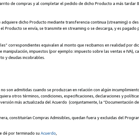
 carrito de compras y al completar el pedido de dicho Producto a más tardar 89
ente adquiere dicho Producto mediante transferencia continua (streaming) o d
, el Producto se envía, se transmite en streaming o se descarga, y es pagado p
bles” correspondientes equivalen al monto que recibamos en realidad por d
 de manipulación, impuestos (por ejemplo: impuesto sobre las ventas e IVA), ca
ito y deudas incobrables.
 no son admitidas cuando se produzcan en relación con algún incumplimiento
uiera otros términos, condiciones, especificaciones, declaraciones y políti
la versión más actualizada del Acuerdo (conjuntamente, la “Documentación d
nera, constituirían Compras Admisibles, quedan fuera y excluidas del Progra
se dé por terminado su
Acuerdo
,