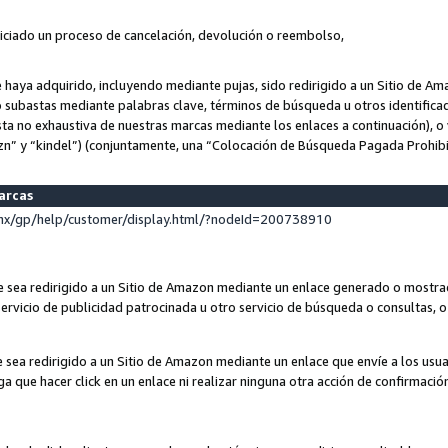
niciado un proceso de cancelación, devolución o reembolso,
ue haya adquirido, incluyendo mediante pujas, sido redirigido a un Sitio de 
o subastas mediante palabras clave, términos de búsqueda u otros identifica
ta no exhaustiva de nuestras marcas mediante los enlaces a continuación), o 
n” y “kindel”) (conjuntamente, una “Colocación de Búsqueda Pagada Prohib
marcas
x/gp/help/customer/display.html/?nodeId=200738910
que sea redirigido a un Sitio de Amazon mediante un enlace generado o most
ervicio de publicidad patrocinada u otro servicio de búsqueda o consultas, o 
e sea redirigido a un Sitio de Amazon mediante un enlace que envíe a los usu
nga que hacer click en un enlace ni realizar ninguna otra acción de confirmació