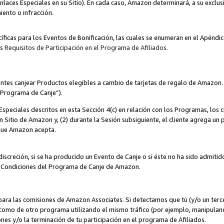
nlaces Especiales en su Sitio). En cada caso, Amazon determinará, a su exclus
iento o infracción.
cíficas para los Eventos de Bonificación, las cuales se enumeran en el Apéndi
os
Requisitos de Participación en el Programa de Afiliados
.
ntes canjear Productos elegibles a cambio de tarjetas de regalo de Amazon.
“Programa de Canje”).
speciales descritos en esta Sección 4(c) en relación con los Programas, los c
 un Sitio de Amazon y, (2) durante la Sesión subsiguiente, el cliente agrega u
 que Amazon acepta.
iscreción, si se ha producido un Evento de Canje o si éste no ha sido admiti
 Condiciones del Programa de Canje de Amazon.
para las comisiones de Amazon Associates. Si detectamos que tú (y/o un ter
como de otro programa utilizando el mismo tráfico (por ejemplo, manipula
es y/o la terminación de tu participación en el programa de Afiliados.