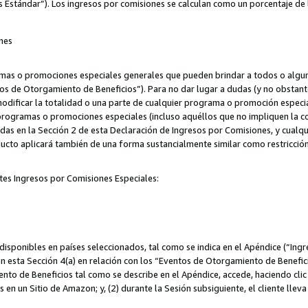
s Estándar”). Los ingresos por comisiones se calculan como un porcentaje de 
nes
as o promociones especiales generales que pueden brindar a todos o alguno
os de Otorgamiento de Beneficios”). Para no dar lugar a dudas (y no obstante
odificar la totalidad o una parte de cualquier programa o promoción especi
 programas o promociones especiales (incluso aquéllos que no impliquen la c
adas en la Sección 2 de esta Declaración de Ingresos por Comisiones, y cualq
ucto aplicará también de una forma sustancialmente similar como restricci
tes Ingresos por Comisiones Especiales:
isponibles en países seleccionados, tal como se indica en el Apéndice (“Ingr
n esta Sección 4(a) en relación con los “Eventos de Otorgamiento de Beneficio
to de Beneficios tal como se describe en el Apéndice, accede, haciendo clic e
s en un Sitio de Amazon; y, (2) durante la Sesión subsiguiente, el cliente lle