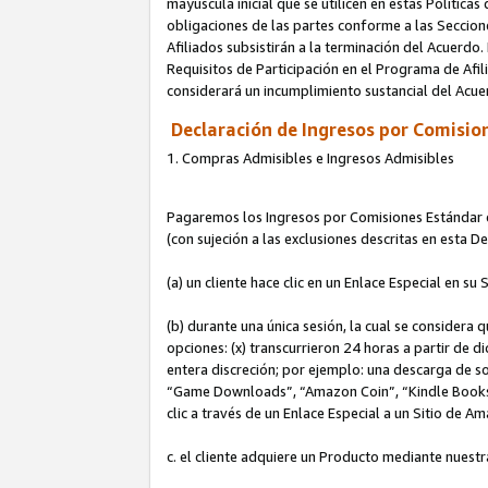
mayúscula inicial que se utilicen en estas Política
obligaciones de las partes conforme a las Seccione
Afiliados subsistirán a la terminación del Acuerdo.
Requisitos de Participación en el Programa de Afil
considerará un incumplimiento sustancial del Acu
Declaración de Ingresos por Comision
1. Compras Admisibles e Ingresos Admisibles
Pagaremos los Ingresos por Comisiones Estándar de
(con sujeción a las exclusiones descritas en esta 
(a) un cliente hace clic en un Enlace Especial en su 
(b) durante una única sesión, la cual se considera q
opciones: (x) transcurrieron 24 horas a partir de d
entera discreción; por ejemplo: una descarga de
“Game Downloads”, “Amazon Coin”, “Kindle Books”, 
clic a través de un Enlace Especial a un Sitio de A
c. el cliente adquiere un Producto mediante nuestr