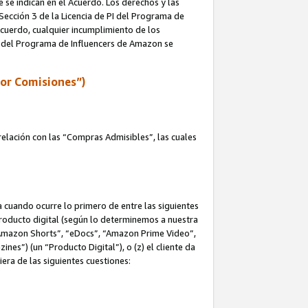
e se indican en el Acuerdo. Los derechos y las
 Sección 3 de la Licencia de PI del Programa de
 Acuerdo, cualquier incumplimiento de los
ica del Programa de Influencers de Amazon se
por Comisiones”)
elación con las “Compras Admisibles”, las cuales
na cuando ocurre lo primero de entre las siguientes
n producto digital (según lo determinemos a nuestra
“Amazon Shorts”, “eDocs”, “Amazon Prime Video”,
s”) (un “Producto Digital”), o (z) el cliente da
era de las siguientes cuestiones: