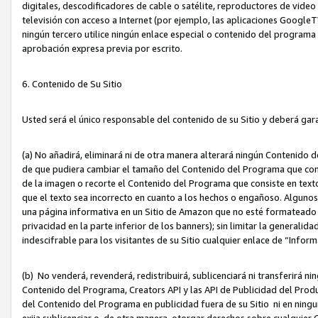
digitales, descodificadores de cable o satélite, reproductores de vide
televisión con acceso a Internet (por ejemplo, las aplicaciones GoogleTV,
ningún tercero utilice ningún enlace especial o contenido del program
aprobación expresa previa por escrito.
6. Contenido de Su Sitio
Usted será el único responsable del contenido de su Sitio y deberá gar
(a) No añadirá, eliminará ni de otra manera alterará ningún Contenido 
de que pudiera cambiar el tamaño del Contenido del Programa que con
de la imagen o recorte el Contenido del Programa que consiste en texto
que el texto sea incorrecto en cuanto a los hechos o engañoso. Alguno
una página informativa en un Sitio de Amazon que no esté formateado c
privacidad en la parte inferior de los banners); sin limitar la generalidad
indescifrable para los visitantes de su Sitio cualquier enlace de “Infor
(b) No venderá, revenderá, redistribuirá, sublicenciará ni transferirá n
Contenido del Programa, Creators API y las API de Publicidad del Product
del Contenido del Programa en publicidad fuera de su Sitio ni en ninguna
exija sublicenciar o, de otra manera, otorgar derechos sobre cualquier