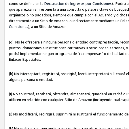
como se define en la
Declaración de Ingresos por Comisiones
). Podrá 
que aparezcan en respuesta a una consulta o palabra clave de búsqueda 
orgánicos o no pagados), siempre que cumpla con el Acuerdo y dichos r
directamente a un Sitio de Amazon, o indirectamente mediante un Enlac
Comisiones
), a un Sitio de Amazon.
(g) No le ofrecerá a ninguna persona o entidad contraprestación, reco
puntos, donaciones a instituciones caritativas u otras organizaciones, o
podrá implementar ningún programa de "recompensas" o de lealtad que i
Enlaces Especiales.
(h) No interceptará, registrará, redirigirá, leerá, interpretará ni llena
alguna persona o entidad.
(i) No solicitará, recabará, obtendrá, almacenará, guardará en caché o 
utilicen en relación con cualquier Sitio de Amazon (incluyendo cualesq
(j) No modificará, redirigirá, suprimirá ni sustituirá el funcionamiento 
(k) No realizará ningún pedido ni participará en otras transacciones de