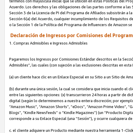
términos con mayúscula inicial que se utilicen en estas Políticas del Pr
Acuerdo. Los derechos y las obligaciones de las partes conforme a las S
Sección 3 de la Licencia de PI del Programa de Afiliados subsistirán a l
Sección 6(a) del Acuerdo, cualquier incumplimiento de los Requisitos de
o la Sección 1 de la Política del Programa de Influencers de Amazon se
Declaración de Ingresos por Comisiones del Programa
1. Compras Admisibles e Ingresos Admisibles
Pagaremos los Ingresos por Comisiones Estándar descritos en la Secció
Admisibles”, las cuales (con sujeción a las exclusiones descritas en est
(a) un cliente hace clic en un Enlace Especial en su Sitio a un Sitio de Am
(b) durante una única sesión, la cual se considera que inicia cuando el c
entre las siguientes opciones: (x) transcurrieron 24 horas a partir de di
digital (según lo determinemos a nuestra entera discreción; por ejem
“Amazon Music”, “Amazon Shorts”, “eDocs”, “Amazon Prime Video”, “G
Blogs”, “Kindle Newsfeeds” o “Kindle Magazines”) (un “Producto Digital”)
corresponde a su Enlace Especial (una “Sesión”), y ocurre cualquiera de 
c. el cliente adquiere un Producto mediante nuestra herramienta 1-Click