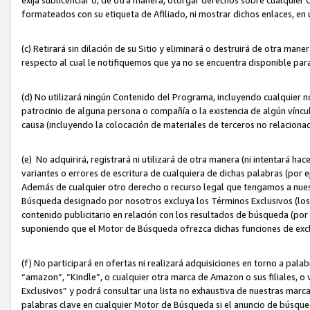
formateados con su etiqueta de Afiliado, ni mostrar dichos enlaces, en u
(c) Retirará sin dilación de su Sitio y eliminará o destruirá de otra m
respecto al cual le notifiquemos que ya no se encuentra disponible par
(d) No utilizará ningún Contenido del Programa, incluyendo cualquier
patrocinio de alguna persona o compañía o la existencia de algún víncul
causa (incluyendo la colocación de materiales de terceros no relacion
(e) No adquirirá, registrará ni utilizará de otra manera (ni intentará h
variantes o errores de escritura de cualquiera de dichas palabras (po
Además de cualquier otro derecho o recurso legal que tengamos a nuest
Búsqueda designado por nosotros excluya los Términos Exclusivos (los c
contenido publicitario en relación con los resultados de búsqueda (por 
suponiendo que el Motor de Búsqueda ofrezca dichas funciones de exc
(f) No participará en ofertas ni realizará adquisiciones en torno a pala
“amazon”, “Kindle”, o cualquier otra marca de Amazon o sus filiales, o 
Exclusivos” y podrá consultar una lista no exhaustiva de nuestras marc
palabras clave en cualquier Motor de Búsqueda si el anuncio de búsqu