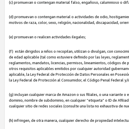
(c) promuevan o contengan material falso, engañoso, calumnioso o dif
(d) promuevan o contengan material o actividades de odio, hostigamient
motivos de raza, color, sexo, religión, nacionalidad, discapacidad, orien
(e) promuevan o realicen actividades ilegales;
(f) están dirigidos a niños o recopilan, utilizan o divulgan, con cono
de edad aplicable (tal como estuviere definido por las leyes, reglament
reglamentos, mandatos, licencias, permisos, lineamientos, códigos de pr
otros requisitos aplicables emitidos por cualquier autoridad gubername
aplicable, la Ley Federal de Protección de Datos Personales en Posesión
la Ley Federal de Protección al Consumidor, el Código Penal Federal y
(g) incluyan cualquier marca de Amazon o sus filiales, o una variante o
dominio, nombre de subdominio, en cualquier “etiqueta” o ID de Afilia
cualquier sitio de redes sociales (consulte una lista no exhaustiva de 
(h) infringen, de otra manera, cualquier derecho de propiedad intelectu