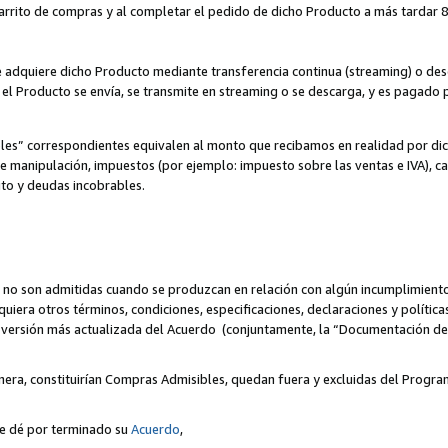
 carrito de compras y al completar el pedido de dicho Producto a más tardar 89
ente adquiere dicho Producto mediante transferencia continua (streaming) o d
, el Producto se envía, se transmite en streaming o se descarga, y es pagado p
bles” correspondientes equivalen al monto que recibamos en realidad por d
 de manipulación, impuestos (por ejemplo: impuesto sobre las ventas e IVA), ca
ito y deudas incobrables.
 no son admitidas cuando se produzcan en relación con algún incumplimiento
uiera otros términos, condiciones, especificaciones, declaraciones y políti
la versión más actualizada del Acuerdo (conjuntamente, la “Documentación d
nera, constituirían Compras Admisibles, quedan fuera y excluidas del Progra
se dé por terminado su
Acuerdo
,