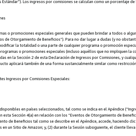
s Estándar”). Los ingresos por comisiones se calculan como un porcentaje de 
nes
as o promociones especiales generales que pueden brindar a todos o alguno
os de Otorgamiento de Beneficios”). Para no dar lugar a dudas (y no obstante
odificar la totalidad o una parte de cualquier programa o promoción especi
 programas o promociones especiales (incluso aquéllos que no impliquen la c
adas en la Sección 2 de esta Declaración de Ingresos por Comisiones, y cualq
ucto aplicará también de una forma sustancialmente similar como restricci
tes Ingresos por Comisiones Especiales:
isponibles en países seleccionados, tal como se indica en el Apéndice (“Ingr
n esta Sección 4(a) en relación con los “Eventos de Otorgamiento de Beneficio
to de Beneficios tal como se describe en el Apéndice, accede, haciendo clic e
s en un Sitio de Amazon; y, (2) durante la Sesión subsiguiente, el cliente lle