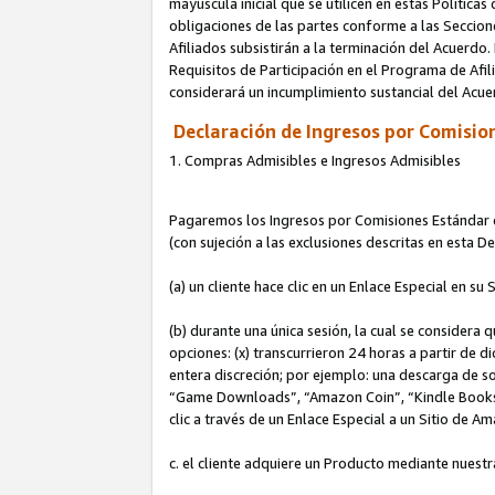
mayúscula inicial que se utilicen en estas Política
obligaciones de las partes conforme a las Seccione
Afiliados subsistirán a la terminación del Acuerdo.
Requisitos de Participación en el Programa de Afil
considerará un incumplimiento sustancial del Acu
Declaración de Ingresos por Comision
1. Compras Admisibles e Ingresos Admisibles
Pagaremos los Ingresos por Comisiones Estándar de
(con sujeción a las exclusiones descritas en esta 
(a) un cliente hace clic en un Enlace Especial en su 
(b) durante una única sesión, la cual se considera q
opciones: (x) transcurrieron 24 horas a partir de d
entera discreción; por ejemplo: una descarga de
“Game Downloads”, “Amazon Coin”, “Kindle Books”, 
clic a través de un Enlace Especial a un Sitio de A
c. el cliente adquiere un Producto mediante nuestr