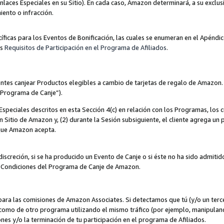
nlaces Especiales en su Sitio). En cada caso, Amazon determinará, a su exclus
iento o infracción.
cíficas para los Eventos de Bonificación, las cuales se enumeran en el Apéndi
os
Requisitos de Participación en el Programa de Afiliados
.
ntes canjear Productos elegibles a cambio de tarjetas de regalo de Amazon.
“Programa de Canje”).
speciales descritos en esta Sección 4(c) en relación con los Programas, los c
 un Sitio de Amazon y, (2) durante la Sesión subsiguiente, el cliente agrega u
 que Amazon acepta.
iscreción, si se ha producido un Evento de Canje o si éste no ha sido admiti
 Condiciones del Programa de Canje de Amazon.
para las comisiones de Amazon Associates. Si detectamos que tú (y/o un ter
como de otro programa utilizando el mismo tráfico (por ejemplo, manipula
es y/o la terminación de tu participación en el programa de Afiliados.