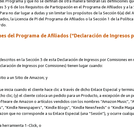
s del Programa y que no se definan de otra manera tendrán las definiciones qu
s 3 y 6 de los Requisitos de Participación en el Programa de Afiliados y a la
 Para no dar lugar a dudas y sin limitar los propósitos de la Sección 6(a) del
iados, la Licencia de PI del Programa de Afiliados o la Sección 1 de la Polít
erdo.
es del Programa de Afiliados (“Declaración de Ingresos 
scritos en la Sección 3 de esta Declaración de Ingresos por Comisiones en r
Declaración de Ingresos por Comisiones) tienen lugar cuando:
Sitio a un Sitio de Amazon; y
ue inicia cuando el cliente hace clic a través de dicho Enlace Especial y termi
icho clic; (y) el cliente coloca un pedido para un Producto, a excepción de u
 software de Amazon o artículos vendidos con los nombres “Amazon Music”, 
“Kindle Newspapers”, “Kindle Blogs”, “Kindle Newsfeeds” o “Kindle Magazine
mazon que no corresponde a su Enlace Especial (una “Sesión”), y ocurre cualqui
a herramienta 1-Click, o