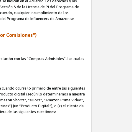
e se indican en el Acuerdo. Los derechos y las
 Sección 3 de la Licencia de PI del Programa de
 Acuerdo, cualquier incumplimiento de los
ica del Programa de Influencers de Amazon se
por Comisiones”)
elación con las “Compras Admisibles”, las cuales
na cuando ocurre lo primero de entre las siguientes
n producto digital (según lo determinemos a nuestra
“Amazon Shorts”, “eDocs”, “Amazon Prime Video”,
s”) (un “Producto Digital”), o (z) el cliente da
era de las siguientes cuestiones: