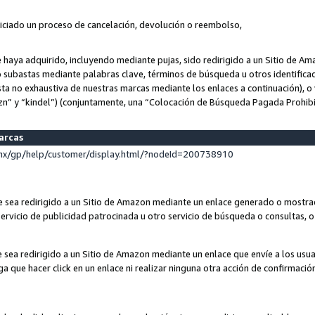
niciado un proceso de cancelación, devolución o reembolso,
ue haya adquirido, incluyendo mediante pujas, sido redirigido a un Sitio de 
o subastas mediante palabras clave, términos de búsqueda u otros identifica
ta no exhaustiva de nuestras marcas mediante los enlaces a continuación), o 
n” y “kindel”) (conjuntamente, una “Colocación de Búsqueda Pagada Prohib
marcas
x/gp/help/customer/display.html/?nodeId=200738910
que sea redirigido a un Sitio de Amazon mediante un enlace generado o most
ervicio de publicidad patrocinada u otro servicio de búsqueda o consultas, o 
e sea redirigido a un Sitio de Amazon mediante un enlace que envíe a los usu
nga que hacer click en un enlace ni realizar ninguna otra acción de confirmació