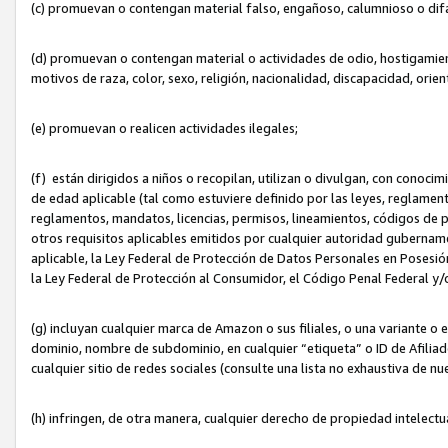
(c) promuevan o contengan material falso, engañoso, calumnioso o dif
(d) promuevan o contengan material o actividades de odio, hostigamient
motivos de raza, color, sexo, religión, nacionalidad, discapacidad, orien
(e) promuevan o realicen actividades ilegales;
(f) están dirigidos a niños o recopilan, utilizan o divulgan, con cono
de edad aplicable (tal como estuviere definido por las leyes, reglament
reglamentos, mandatos, licencias, permisos, lineamientos, códigos de pr
otros requisitos aplicables emitidos por cualquier autoridad gubername
aplicable, la Ley Federal de Protección de Datos Personales en Posesión
la Ley Federal de Protección al Consumidor, el Código Penal Federal y
(g) incluyan cualquier marca de Amazon o sus filiales, o una variante o
dominio, nombre de subdominio, en cualquier “etiqueta” o ID de Afilia
cualquier sitio de redes sociales (consulte una lista no exhaustiva de 
(h) infringen, de otra manera, cualquier derecho de propiedad intelectu