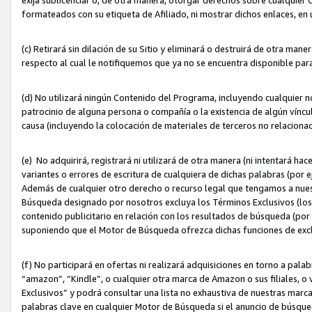
formateados con su etiqueta de Afiliado, ni mostrar dichos enlaces, en u
(c) Retirará sin dilación de su Sitio y eliminará o destruirá de otra m
respecto al cual le notifiquemos que ya no se encuentra disponible par
(d) No utilizará ningún Contenido del Programa, incluyendo cualquier
patrocinio de alguna persona o compañía o la existencia de algún víncul
causa (incluyendo la colocación de materiales de terceros no relacion
(e) No adquirirá, registrará ni utilizará de otra manera (ni intentará h
variantes o errores de escritura de cualquiera de dichas palabras (po
Además de cualquier otro derecho o recurso legal que tengamos a nuest
Búsqueda designado por nosotros excluya los Términos Exclusivos (los c
contenido publicitario en relación con los resultados de búsqueda (por 
suponiendo que el Motor de Búsqueda ofrezca dichas funciones de exc
(f) No participará en ofertas ni realizará adquisiciones en torno a pala
“amazon”, “Kindle”, o cualquier otra marca de Amazon o sus filiales, o 
Exclusivos” y podrá consultar una lista no exhaustiva de nuestras marc
palabras clave en cualquier Motor de Búsqueda si el anuncio de búsqu