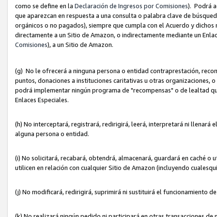
como se define en la
Declaración de Ingresos por Comisiones
). Podrá 
que aparezcan en respuesta a una consulta o palabra clave de búsqueda 
orgánicos o no pagados), siempre que cumpla con el Acuerdo y dichos r
directamente a un Sitio de Amazon, o indirectamente mediante un Enlac
Comisiones
), a un Sitio de Amazon.
(g) No le ofrecerá a ninguna persona o entidad contraprestación, reco
puntos, donaciones a instituciones caritativas u otras organizaciones, o
podrá implementar ningún programa de "recompensas" o de lealtad que i
Enlaces Especiales.
(h) No interceptará, registrará, redirigirá, leerá, interpretará ni llena
alguna persona o entidad.
(i) No solicitará, recabará, obtendrá, almacenará, guardará en caché o 
utilicen en relación con cualquier Sitio de Amazon (incluyendo cualesq
(j) No modificará, redirigirá, suprimirá ni sustituirá el funcionamiento 
(k) No realizará ningún pedido ni participará en otras transacciones de