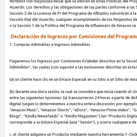
términos con mayúscula inicial que se utilicen en estas Políticas del Pr
Acuerdo. Los derechos y las obligaciones de las partes conforme a las S
Sección 3 de la Licencia de PI del Programa de Afiliados subsistirán a l
Sección 6(a) del Acuerdo, cualquier incumplimiento de los Requisitos de
o la Sección 1 de la Política del Programa de Influencers de Amazon se
Declaración de Ingresos por Comisiones del Programa
1. Compras Admisibles e Ingresos Admisibles
Pagaremos los Ingresos por Comisiones Estándar descritos en la Secció
Admisibles”, las cuales (con sujeción a las exclusiones descritas en est
(a) un cliente hace clic en un Enlace Especial en su Sitio a un Sitio de Am
(b) durante una única sesión, la cual se considera que inicia cuando el c
entre las siguientes opciones: (x) transcurrieron 24 horas a partir de di
digital (según lo determinemos a nuestra entera discreción; por ejem
“Amazon Music”, “Amazon Shorts”, “eDocs”, “Amazon Prime Video”, “G
Blogs”, “Kindle Newsfeeds” o “Kindle Magazines”) (un “Producto Digital”)
corresponde a su Enlace Especial (una “Sesión”), y ocurre cualquiera de 
c. el cliente adquiere un Producto mediante nuestra herramienta 1-Click