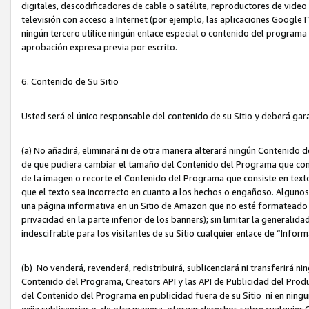
digitales, descodificadores de cable o satélite, reproductores de vide
televisión con acceso a Internet (por ejemplo, las aplicaciones GoogleTV,
ningún tercero utilice ningún enlace especial o contenido del program
aprobación expresa previa por escrito.
6. Contenido de Su Sitio
Usted será el único responsable del contenido de su Sitio y deberá gar
(a) No añadirá, eliminará ni de otra manera alterará ningún Contenido 
de que pudiera cambiar el tamaño del Contenido del Programa que con
de la imagen o recorte el Contenido del Programa que consiste en texto
que el texto sea incorrecto en cuanto a los hechos o engañoso. Alguno
una página informativa en un Sitio de Amazon que no esté formateado c
privacidad en la parte inferior de los banners); sin limitar la generalidad
indescifrable para los visitantes de su Sitio cualquier enlace de “Infor
(b) No venderá, revenderá, redistribuirá, sublicenciará ni transferirá n
Contenido del Programa, Creators API y las API de Publicidad del Product
del Contenido del Programa en publicidad fuera de su Sitio ni en ninguna
exija sublicenciar o, de otra manera, otorgar derechos sobre cualquier