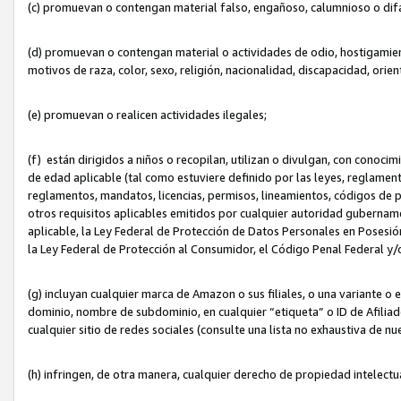
(c) promuevan o contengan material falso, engañoso, calumnioso o dif
(d) promuevan o contengan material o actividades de odio, hostigamient
motivos de raza, color, sexo, religión, nacionalidad, discapacidad, orien
(e) promuevan o realicen actividades ilegales;
(f) están dirigidos a niños o recopilan, utilizan o divulgan, con cono
de edad aplicable (tal como estuviere definido por las leyes, reglament
reglamentos, mandatos, licencias, permisos, lineamientos, códigos de pr
otros requisitos aplicables emitidos por cualquier autoridad gubername
aplicable, la Ley Federal de Protección de Datos Personales en Posesión
la Ley Federal de Protección al Consumidor, el Código Penal Federal y
(g) incluyan cualquier marca de Amazon o sus filiales, o una variante o
dominio, nombre de subdominio, en cualquier “etiqueta” o ID de Afilia
cualquier sitio de redes sociales (consulte una lista no exhaustiva de 
(h) infringen, de otra manera, cualquier derecho de propiedad intelectu