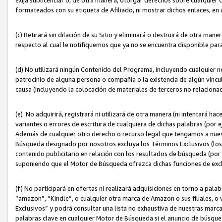
formateados con su etiqueta de Afiliado, ni mostrar dichos enlaces, en u
(c) Retirará sin dilación de su Sitio y eliminará o destruirá de otra m
respecto al cual le notifiquemos que ya no se encuentra disponible par
(d) No utilizará ningún Contenido del Programa, incluyendo cualquier
patrocinio de alguna persona o compañía o la existencia de algún víncul
causa (incluyendo la colocación de materiales de terceros no relacion
(e) No adquirirá, registrará ni utilizará de otra manera (ni intentará h
variantes o errores de escritura de cualquiera de dichas palabras (po
Además de cualquier otro derecho o recurso legal que tengamos a nuest
Búsqueda designado por nosotros excluya los Términos Exclusivos (los c
contenido publicitario en relación con los resultados de búsqueda (por 
suponiendo que el Motor de Búsqueda ofrezca dichas funciones de exc
(f) No participará en ofertas ni realizará adquisiciones en torno a pala
“amazon”, “Kindle”, o cualquier otra marca de Amazon o sus filiales, o 
Exclusivos” y podrá consultar una lista no exhaustiva de nuestras marc
palabras clave en cualquier Motor de Búsqueda si el anuncio de búsqu