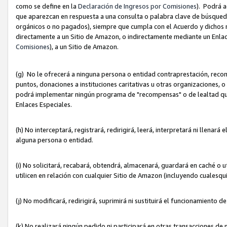
como se define en la
Declaración de Ingresos por Comisiones
). Podrá 
que aparezcan en respuesta a una consulta o palabra clave de búsqueda 
orgánicos o no pagados), siempre que cumpla con el Acuerdo y dichos r
directamente a un Sitio de Amazon, o indirectamente mediante un Enlac
Comisiones
), a un Sitio de Amazon.
(g) No le ofrecerá a ninguna persona o entidad contraprestación, reco
puntos, donaciones a instituciones caritativas u otras organizaciones, o
podrá implementar ningún programa de "recompensas" o de lealtad que i
Enlaces Especiales.
(h) No interceptará, registrará, redirigirá, leerá, interpretará ni llena
alguna persona o entidad.
(i) No solicitará, recabará, obtendrá, almacenará, guardará en caché o 
utilicen en relación con cualquier Sitio de Amazon (incluyendo cualesq
(j) No modificará, redirigirá, suprimirá ni sustituirá el funcionamiento 
(k) No realizará ningún pedido ni participará en otras transacciones de