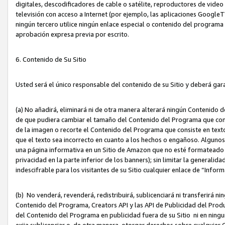
digitales, descodificadores de cable o satélite, reproductores de vide
televisión con acceso a Internet (por ejemplo, las aplicaciones GoogleTV,
ningún tercero utilice ningún enlace especial o contenido del program
aprobación expresa previa por escrito.
6. Contenido de Su Sitio
Usted será el único responsable del contenido de su Sitio y deberá gar
(a) No añadirá, eliminará ni de otra manera alterará ningún Contenido 
de que pudiera cambiar el tamaño del Contenido del Programa que con
de la imagen o recorte el Contenido del Programa que consiste en texto
que el texto sea incorrecto en cuanto a los hechos o engañoso. Alguno
una página informativa en un Sitio de Amazon que no esté formateado c
privacidad en la parte inferior de los banners); sin limitar la generalidad
indescifrable para los visitantes de su Sitio cualquier enlace de “Infor
(b) No venderá, revenderá, redistribuirá, sublicenciará ni transferirá n
Contenido del Programa, Creators API y las API de Publicidad del Product
del Contenido del Programa en publicidad fuera de su Sitio ni en ninguna
exija sublicenciar o, de otra manera, otorgar derechos sobre cualquier