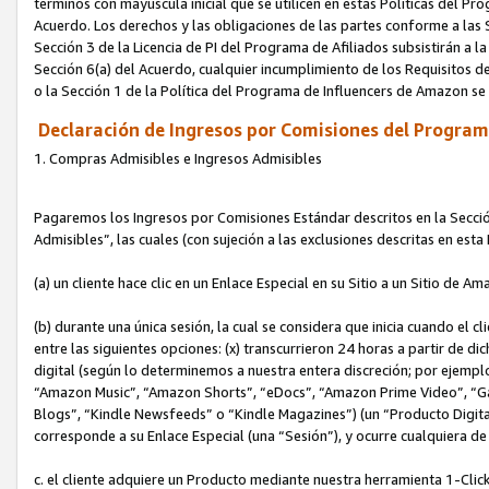
términos con mayúscula inicial que se utilicen en estas Políticas del Pr
Acuerdo. Los derechos y las obligaciones de las partes conforme a las S
Sección 3 de la Licencia de PI del Programa de Afiliados subsistirán a l
Sección 6(a) del Acuerdo, cualquier incumplimiento de los Requisitos de
o la Sección 1 de la Política del Programa de Influencers de Amazon se
Declaración de Ingresos por Comisiones del Programa
1. Compras Admisibles e Ingresos Admisibles
Pagaremos los Ingresos por Comisiones Estándar descritos en la Secció
Admisibles”, las cuales (con sujeción a las exclusiones descritas en est
(a) un cliente hace clic en un Enlace Especial en su Sitio a un Sitio de Am
(b) durante una única sesión, la cual se considera que inicia cuando el c
entre las siguientes opciones: (x) transcurrieron 24 horas a partir de di
digital (según lo determinemos a nuestra entera discreción; por ejem
“Amazon Music”, “Amazon Shorts”, “eDocs”, “Amazon Prime Video”, “G
Blogs”, “Kindle Newsfeeds” o “Kindle Magazines”) (un “Producto Digital”)
corresponde a su Enlace Especial (una “Sesión”), y ocurre cualquiera de 
c. el cliente adquiere un Producto mediante nuestra herramienta 1-Click