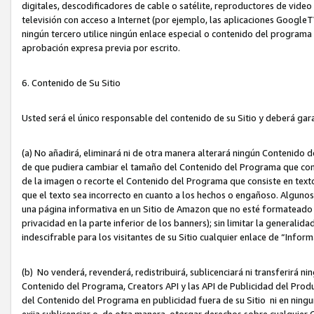
digitales, descodificadores de cable o satélite, reproductores de vide
televisión con acceso a Internet (por ejemplo, las aplicaciones GoogleTV,
ningún tercero utilice ningún enlace especial o contenido del program
aprobación expresa previa por escrito.
6. Contenido de Su Sitio
Usted será el único responsable del contenido de su Sitio y deberá gar
(a) No añadirá, eliminará ni de otra manera alterará ningún Contenido 
de que pudiera cambiar el tamaño del Contenido del Programa que con
de la imagen o recorte el Contenido del Programa que consiste en texto
que el texto sea incorrecto en cuanto a los hechos o engañoso. Alguno
una página informativa en un Sitio de Amazon que no esté formateado c
privacidad en la parte inferior de los banners); sin limitar la generalidad
indescifrable para los visitantes de su Sitio cualquier enlace de “Infor
(b) No venderá, revenderá, redistribuirá, sublicenciará ni transferirá n
Contenido del Programa, Creators API y las API de Publicidad del Product
del Contenido del Programa en publicidad fuera de su Sitio ni en ninguna
exija sublicenciar o, de otra manera, otorgar derechos sobre cualquier