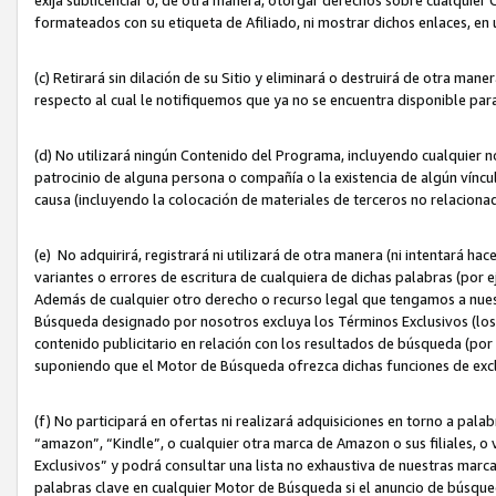
formateados con su etiqueta de Afiliado, ni mostrar dichos enlaces, en u
(c) Retirará sin dilación de su Sitio y eliminará o destruirá de otra m
respecto al cual le notifiquemos que ya no se encuentra disponible par
(d) No utilizará ningún Contenido del Programa, incluyendo cualquier
patrocinio de alguna persona o compañía o la existencia de algún víncul
causa (incluyendo la colocación de materiales de terceros no relacion
(e) No adquirirá, registrará ni utilizará de otra manera (ni intentará h
variantes o errores de escritura de cualquiera de dichas palabras (po
Además de cualquier otro derecho o recurso legal que tengamos a nuest
Búsqueda designado por nosotros excluya los Términos Exclusivos (los c
contenido publicitario en relación con los resultados de búsqueda (por 
suponiendo que el Motor de Búsqueda ofrezca dichas funciones de exc
(f) No participará en ofertas ni realizará adquisiciones en torno a pala
“amazon”, “Kindle”, o cualquier otra marca de Amazon o sus filiales, o 
Exclusivos” y podrá consultar una lista no exhaustiva de nuestras marc
palabras clave en cualquier Motor de Búsqueda si el anuncio de búsqu