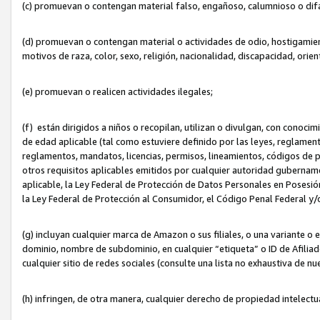
(c) promuevan o contengan material falso, engañoso, calumnioso o dif
(d) promuevan o contengan material o actividades de odio, hostigamient
motivos de raza, color, sexo, religión, nacionalidad, discapacidad, orien
(e) promuevan o realicen actividades ilegales;
(f) están dirigidos a niños o recopilan, utilizan o divulgan, con cono
de edad aplicable (tal como estuviere definido por las leyes, reglament
reglamentos, mandatos, licencias, permisos, lineamientos, códigos de pr
otros requisitos aplicables emitidos por cualquier autoridad gubername
aplicable, la Ley Federal de Protección de Datos Personales en Posesión
la Ley Federal de Protección al Consumidor, el Código Penal Federal y
(g) incluyan cualquier marca de Amazon o sus filiales, o una variante o
dominio, nombre de subdominio, en cualquier “etiqueta” o ID de Afilia
cualquier sitio de redes sociales (consulte una lista no exhaustiva de 
(h) infringen, de otra manera, cualquier derecho de propiedad intelectu