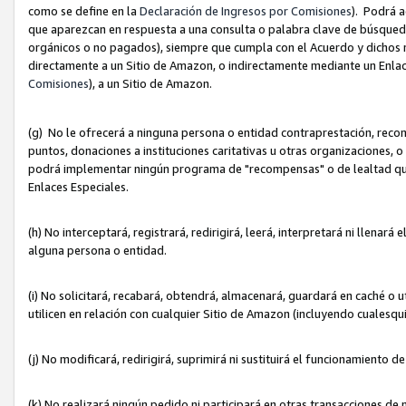
como se define en la
Declaración de Ingresos por Comisiones
). Podrá 
que aparezcan en respuesta a una consulta o palabra clave de búsqueda 
orgánicos o no pagados), siempre que cumpla con el Acuerdo y dichos r
directamente a un Sitio de Amazon, o indirectamente mediante un Enlac
Comisiones
), a un Sitio de Amazon.
(g) No le ofrecerá a ninguna persona o entidad contraprestación, reco
puntos, donaciones a instituciones caritativas u otras organizaciones, o
podrá implementar ningún programa de "recompensas" o de lealtad que i
Enlaces Especiales.
(h) No interceptará, registrará, redirigirá, leerá, interpretará ni llena
alguna persona o entidad.
(i) No solicitará, recabará, obtendrá, almacenará, guardará en caché o 
utilicen en relación con cualquier Sitio de Amazon (incluyendo cualesq
(j) No modificará, redirigirá, suprimirá ni sustituirá el funcionamiento 
(k) No realizará ningún pedido ni participará en otras transacciones de