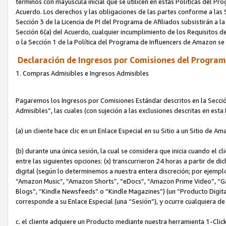
términos con mayúscula inicial que se utilicen en estas Políticas del Pr
Acuerdo. Los derechos y las obligaciones de las partes conforme a las S
Sección 3 de la Licencia de PI del Programa de Afiliados subsistirán a l
Sección 6(a) del Acuerdo, cualquier incumplimiento de los Requisitos de
o la Sección 1 de la Política del Programa de Influencers de Amazon se
Declaración de Ingresos por Comisiones del Programa
1. Compras Admisibles e Ingresos Admisibles
Pagaremos los Ingresos por Comisiones Estándar descritos en la Secció
Admisibles”, las cuales (con sujeción a las exclusiones descritas en est
(a) un cliente hace clic en un Enlace Especial en su Sitio a un Sitio de Am
(b) durante una única sesión, la cual se considera que inicia cuando el c
entre las siguientes opciones: (x) transcurrieron 24 horas a partir de di
digital (según lo determinemos a nuestra entera discreción; por ejem
“Amazon Music”, “Amazon Shorts”, “eDocs”, “Amazon Prime Video”, “G
Blogs”, “Kindle Newsfeeds” o “Kindle Magazines”) (un “Producto Digital”)
corresponde a su Enlace Especial (una “Sesión”), y ocurre cualquiera de 
c. el cliente adquiere un Producto mediante nuestra herramienta 1-Click