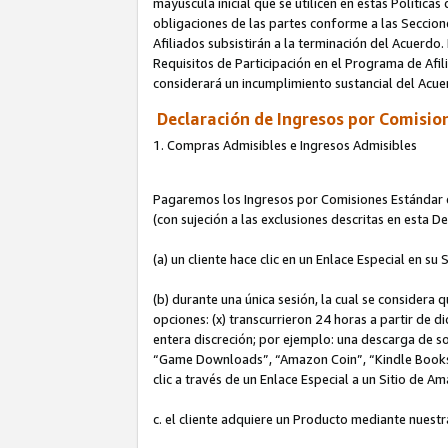
mayúscula inicial que se utilicen en estas Política
obligaciones de las partes conforme a las Seccione
Afiliados subsistirán a la terminación del Acuerdo.
Requisitos de Participación en el Programa de Afil
considerará un incumplimiento sustancial del Acu
Declaración de Ingresos por Comision
1. Compras Admisibles e Ingresos Admisibles
Pagaremos los Ingresos por Comisiones Estándar de
(con sujeción a las exclusiones descritas en esta 
(a) un cliente hace clic en un Enlace Especial en su 
(b) durante una única sesión, la cual se considera q
opciones: (x) transcurrieron 24 horas a partir de d
entera discreción; por ejemplo: una descarga de
“Game Downloads”, “Amazon Coin”, “Kindle Books”, 
clic a través de un Enlace Especial a un Sitio de A
c. el cliente adquiere un Producto mediante nuestr