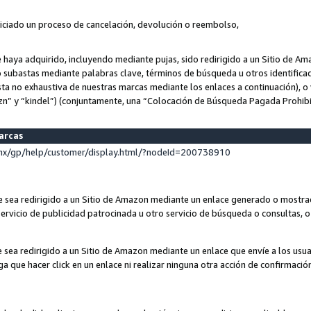
niciado un proceso de cancelación, devolución o reembolso,
ue haya adquirido, incluyendo mediante pujas, sido redirigido a un Sitio de 
o subastas mediante palabras clave, términos de búsqueda u otros identifica
ta no exhaustiva de nuestras marcas mediante los enlaces a continuación), o 
n” y “kindel”) (conjuntamente, una “Colocación de Búsqueda Pagada Prohib
marcas
x/gp/help/customer/display.html/?nodeId=200738910
que sea redirigido a un Sitio de Amazon mediante un enlace generado o most
ervicio de publicidad patrocinada u otro servicio de búsqueda o consultas, o 
e sea redirigido a un Sitio de Amazon mediante un enlace que envíe a los usu
nga que hacer click en un enlace ni realizar ninguna otra acción de confirmació