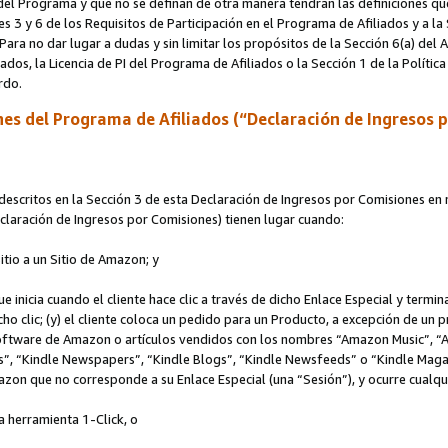
s del Programa y que no se definan de otra manera tendrán las definiciones qu
s 3 y 6 de los Requisitos de Participación en el Programa de Afiliados y a la
 Para no dar lugar a dudas y sin limitar los propósitos de la Sección 6(a) del
iados, la Licencia de PI del Programa de Afiliados o la Sección 1 de la Polít
erdo.
es del Programa de Afiliados (“Declaración de Ingresos 
scritos en la Sección 3 de esta Declaración de Ingresos por Comisiones en r
Declaración de Ingresos por Comisiones) tienen lugar cuando:
Sitio a un Sitio de Amazon; y
ue inicia cuando el cliente hace clic a través de dicho Enlace Especial y termi
icho clic; (y) el cliente coloca un pedido para un Producto, a excepción de u
 software de Amazon o artículos vendidos con los nombres “Amazon Music”, 
“Kindle Newspapers”, “Kindle Blogs”, “Kindle Newsfeeds” o “Kindle Magazine
mazon que no corresponde a su Enlace Especial (una “Sesión”), y ocurre cualqui
a herramienta 1-Click, o