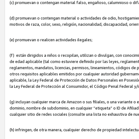
(c) promuevan o contengan material falso, engañoso, calumnioso o dif
(d) promuevan o contengan material o actividades de odio, hostigamient
motivos de raza, color, sexo, religión, nacionalidad, discapacidad, orien
(e) promuevan o realicen actividades ilegales;
(f) están dirigidos a niños o recopilan, utilizan o divulgan, con cono
de edad aplicable (tal como estuviere definido por las leyes, reglament
reglamentos, mandatos, licencias, permisos, lineamientos, códigos de pr
otros requisitos aplicables emitidos por cualquier autoridad gubername
aplicable, la Ley Federal de Protección de Datos Personales en Posesión
la Ley Federal de Protección al Consumidor, el Código Penal Federal y
(g) incluyan cualquier marca de Amazon o sus filiales, o una variante o
dominio, nombre de subdominio, en cualquier “etiqueta” o ID de Afilia
cualquier sitio de redes sociales (consulte una lista no exhaustiva de 
(h) infringen, de otra manera, cualquier derecho de propiedad intelectu