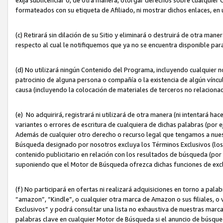
formateados con su etiqueta de Afiliado, ni mostrar dichos enlaces, en u
(c) Retirará sin dilación de su Sitio y eliminará o destruirá de otra m
respecto al cual le notifiquemos que ya no se encuentra disponible par
(d) No utilizará ningún Contenido del Programa, incluyendo cualquier
patrocinio de alguna persona o compañía o la existencia de algún víncul
causa (incluyendo la colocación de materiales de terceros no relacion
(e) No adquirirá, registrará ni utilizará de otra manera (ni intentará h
variantes o errores de escritura de cualquiera de dichas palabras (po
Además de cualquier otro derecho o recurso legal que tengamos a nuest
Búsqueda designado por nosotros excluya los Términos Exclusivos (los c
contenido publicitario en relación con los resultados de búsqueda (por 
suponiendo que el Motor de Búsqueda ofrezca dichas funciones de exc
(f) No participará en ofertas ni realizará adquisiciones en torno a pala
“amazon”, “Kindle”, o cualquier otra marca de Amazon o sus filiales, o 
Exclusivos” y podrá consultar una lista no exhaustiva de nuestras marc
palabras clave en cualquier Motor de Búsqueda si el anuncio de búsqu