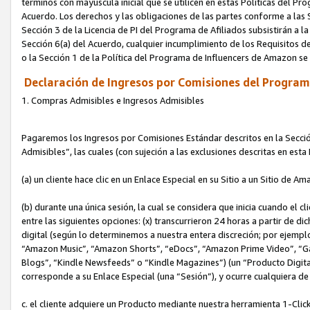
términos con mayúscula inicial que se utilicen en estas Políticas del Pr
Acuerdo. Los derechos y las obligaciones de las partes conforme a las S
Sección 3 de la Licencia de PI del Programa de Afiliados subsistirán a l
Sección 6(a) del Acuerdo, cualquier incumplimiento de los Requisitos de
o la Sección 1 de la Política del Programa de Influencers de Amazon se
Declaración de Ingresos por Comisiones del Programa
1. Compras Admisibles e Ingresos Admisibles
Pagaremos los Ingresos por Comisiones Estándar descritos en la Secció
Admisibles”, las cuales (con sujeción a las exclusiones descritas en est
(a) un cliente hace clic en un Enlace Especial en su Sitio a un Sitio de Am
(b) durante una única sesión, la cual se considera que inicia cuando el c
entre las siguientes opciones: (x) transcurrieron 24 horas a partir de di
digital (según lo determinemos a nuestra entera discreción; por ejem
“Amazon Music”, “Amazon Shorts”, “eDocs”, “Amazon Prime Video”, “G
Blogs”, “Kindle Newsfeeds” o “Kindle Magazines”) (un “Producto Digital”)
corresponde a su Enlace Especial (una “Sesión”), y ocurre cualquiera de 
c. el cliente adquiere un Producto mediante nuestra herramienta 1-Click