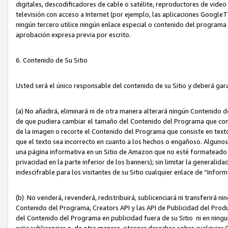
digitales, descodificadores de cable o satélite, reproductores de vide
televisión con acceso a Internet (por ejemplo, las aplicaciones GoogleTV,
ningún tercero utilice ningún enlace especial o contenido del program
aprobación expresa previa por escrito.
6. Contenido de Su Sitio
Usted será el único responsable del contenido de su Sitio y deberá gar
(a) No añadirá, eliminará ni de otra manera alterará ningún Contenido 
de que pudiera cambiar el tamaño del Contenido del Programa que con
de la imagen o recorte el Contenido del Programa que consiste en texto
que el texto sea incorrecto en cuanto a los hechos o engañoso. Alguno
una página informativa en un Sitio de Amazon que no esté formateado c
privacidad en la parte inferior de los banners); sin limitar la generalidad
indescifrable para los visitantes de su Sitio cualquier enlace de “Infor
(b) No venderá, revenderá, redistribuirá, sublicenciará ni transferirá n
Contenido del Programa, Creators API y las API de Publicidad del Product
del Contenido del Programa en publicidad fuera de su Sitio ni en ninguna
exija sublicenciar o, de otra manera, otorgar derechos sobre cualquier