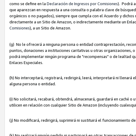
como se define en la
Declaración de Ingresos por Comisiones
). Podrá 
que aparezcan en respuesta a una consulta o palabra clave de búsqueda 
orgánicos o no pagados), siempre que cumpla con el Acuerdo y dichos r
directamente a un Sitio de Amazon, o indirectamente mediante un Enlac
Comisiones
), a un Sitio de Amazon.
(g) No le ofrecerá a ninguna persona o entidad contraprestación, reco
puntos, donaciones a instituciones caritativas u otras organizaciones, o
podrá implementar ningún programa de "recompensas" o de lealtad que i
Enlaces Especiales.
(h) No interceptará, registrará, redirigirá, leerá, interpretará ni llena
alguna persona o entidad.
(i) No solicitará, recabará, obtendrá, almacenará, guardará en caché o 
utilicen en relación con cualquier Sitio de Amazon (incluyendo cualesq
(j) No modificará, redirigirá, suprimirá ni sustituirá el funcionamiento 
(k) No realizará ningún pedido ni participará en otras transacciones de