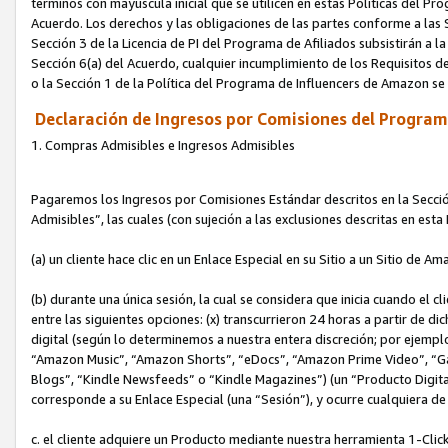
términos con mayúscula inicial que se utilicen en estas Políticas del Pr
Acuerdo. Los derechos y las obligaciones de las partes conforme a las S
Sección 3 de la Licencia de PI del Programa de Afiliados subsistirán a l
Sección 6(a) del Acuerdo, cualquier incumplimiento de los Requisitos de
o la Sección 1 de la Política del Programa de Influencers de Amazon se
Declaración de Ingresos por Comisiones del Programa
1. Compras Admisibles e Ingresos Admisibles
Pagaremos los Ingresos por Comisiones Estándar descritos en la Secció
Admisibles”, las cuales (con sujeción a las exclusiones descritas en est
(a) un cliente hace clic en un Enlace Especial en su Sitio a un Sitio de Am
(b) durante una única sesión, la cual se considera que inicia cuando el c
entre las siguientes opciones: (x) transcurrieron 24 horas a partir de di
digital (según lo determinemos a nuestra entera discreción; por ejem
“Amazon Music”, “Amazon Shorts”, “eDocs”, “Amazon Prime Video”, “G
Blogs”, “Kindle Newsfeeds” o “Kindle Magazines”) (un “Producto Digital”)
corresponde a su Enlace Especial (una “Sesión”), y ocurre cualquiera de 
c. el cliente adquiere un Producto mediante nuestra herramienta 1-Click