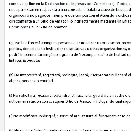
como se define en la
Declaración de Ingresos por Comisiones
). Podrá 
que aparezcan en respuesta a una consulta o palabra clave de búsqueda 
orgánicos o no pagados), siempre que cumpla con el Acuerdo y dichos r
directamente a un Sitio de Amazon, o indirectamente mediante un Enlac
Comisiones
), a un Sitio de Amazon.
(g) No le ofrecerá a ninguna persona o entidad contraprestación, reco
puntos, donaciones a instituciones caritativas u otras organizaciones, o
podrá implementar ningún programa de "recompensas" o de lealtad que i
Enlaces Especiales.
(h) No interceptará, registrará, redirigirá, leerá, interpretará ni llena
alguna persona o entidad.
(i) No solicitará, recabará, obtendrá, almacenará, guardará en caché o 
utilicen en relación con cualquier Sitio de Amazon (incluyendo cualesq
(j) No modificará, redirigirá, suprimirá ni sustituirá el funcionamiento 
(k) No realizará ningún pedido ni participará en otras transacciones de