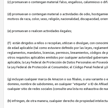
(c) promuevan o contengan material falso, engañoso, calumnioso o dif
(d) promuevan o contengan material o actividades de odio, hostigamient
motivos de raza, color, sexo, religión, nacionalidad, discapacidad, orien
(e) promuevan o realicen actividades ilegales;
(f) están dirigidos a niños o recopilan, utilizan o divulgan, con cono
de edad aplicable (tal como estuviere definido por las leyes, reglament
reglamentos, mandatos, licencias, permisos, lineamientos, códigos de pr
otros requisitos aplicables emitidos por cualquier autoridad gubername
aplicable, la Ley Federal de Protección de Datos Personales en Posesión
la Ley Federal de Protección al Consumidor, el Código Penal Federal y
(g) incluyan cualquier marca de Amazon o sus filiales, o una variante o
dominio, nombre de subdominio, en cualquier “etiqueta” o ID de Afilia
cualquier sitio de redes sociales (consulte una lista no exhaustiva de 
(h) infringen, de otra manera, cualquier derecho de propiedad intelectu