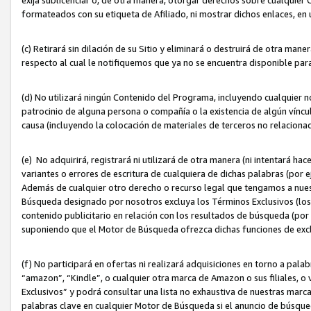
formateados con su etiqueta de Afiliado, ni mostrar dichos enlaces, en u
(c) Retirará sin dilación de su Sitio y eliminará o destruirá de otra m
respecto al cual le notifiquemos que ya no se encuentra disponible par
(d) No utilizará ningún Contenido del Programa, incluyendo cualquier
patrocinio de alguna persona o compañía o la existencia de algún víncul
causa (incluyendo la colocación de materiales de terceros no relacion
(e) No adquirirá, registrará ni utilizará de otra manera (ni intentará h
variantes o errores de escritura de cualquiera de dichas palabras (po
Además de cualquier otro derecho o recurso legal que tengamos a nuest
Búsqueda designado por nosotros excluya los Términos Exclusivos (los c
contenido publicitario en relación con los resultados de búsqueda (por 
suponiendo que el Motor de Búsqueda ofrezca dichas funciones de exc
(f) No participará en ofertas ni realizará adquisiciones en torno a pala
“amazon”, “Kindle”, o cualquier otra marca de Amazon o sus filiales, o 
Exclusivos” y podrá consultar una lista no exhaustiva de nuestras marc
palabras clave en cualquier Motor de Búsqueda si el anuncio de búsqu