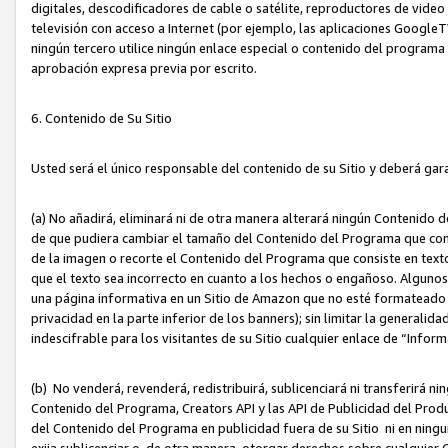
digitales, descodificadores de cable o satélite, reproductores de vide
televisión con acceso a Internet (por ejemplo, las aplicaciones GoogleTV,
ningún tercero utilice ningún enlace especial o contenido del program
aprobación expresa previa por escrito.
6. Contenido de Su Sitio
Usted será el único responsable del contenido de su Sitio y deberá gar
(a) No añadirá, eliminará ni de otra manera alterará ningún Contenido 
de que pudiera cambiar el tamaño del Contenido del Programa que con
de la imagen o recorte el Contenido del Programa que consiste en texto
que el texto sea incorrecto en cuanto a los hechos o engañoso. Alguno
una página informativa en un Sitio de Amazon que no esté formateado c
privacidad en la parte inferior de los banners); sin limitar la generalidad
indescifrable para los visitantes de su Sitio cualquier enlace de “Infor
(b) No venderá, revenderá, redistribuirá, sublicenciará ni transferirá n
Contenido del Programa, Creators API y las API de Publicidad del Product
del Contenido del Programa en publicidad fuera de su Sitio ni en ninguna
exija sublicenciar o, de otra manera, otorgar derechos sobre cualquier