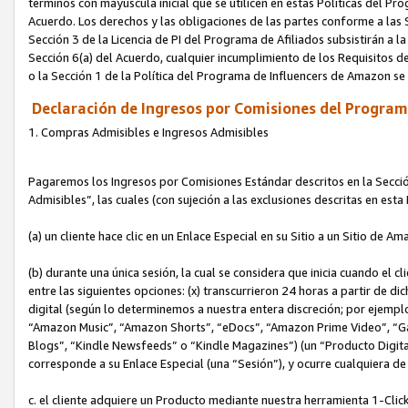
términos con mayúscula inicial que se utilicen en estas Políticas del Pr
Acuerdo. Los derechos y las obligaciones de las partes conforme a las S
Sección 3 de la Licencia de PI del Programa de Afiliados subsistirán a l
Sección 6(a) del Acuerdo, cualquier incumplimiento de los Requisitos de
o la Sección 1 de la Política del Programa de Influencers de Amazon se
Declaración de Ingresos por Comisiones del Programa
1. Compras Admisibles e Ingresos Admisibles
Pagaremos los Ingresos por Comisiones Estándar descritos en la Secció
Admisibles”, las cuales (con sujeción a las exclusiones descritas en est
(a) un cliente hace clic en un Enlace Especial en su Sitio a un Sitio de Am
(b) durante una única sesión, la cual se considera que inicia cuando el c
entre las siguientes opciones: (x) transcurrieron 24 horas a partir de di
digital (según lo determinemos a nuestra entera discreción; por ejem
“Amazon Music”, “Amazon Shorts”, “eDocs”, “Amazon Prime Video”, “G
Blogs”, “Kindle Newsfeeds” o “Kindle Magazines”) (un “Producto Digital”)
corresponde a su Enlace Especial (una “Sesión”), y ocurre cualquiera de 
c. el cliente adquiere un Producto mediante nuestra herramienta 1-Click