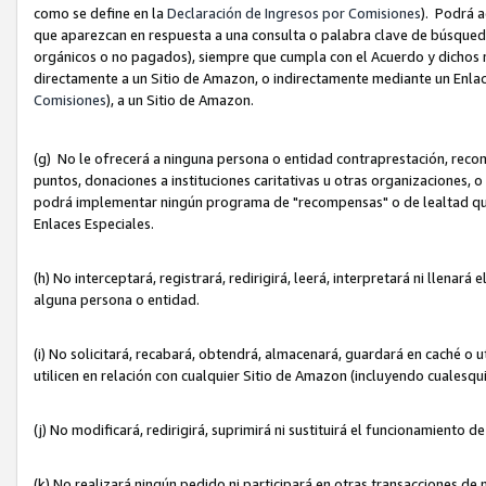
como se define en la
Declaración de Ingresos por Comisiones
). Podrá 
que aparezcan en respuesta a una consulta o palabra clave de búsqueda 
orgánicos o no pagados), siempre que cumpla con el Acuerdo y dichos r
directamente a un Sitio de Amazon, o indirectamente mediante un Enlac
Comisiones
), a un Sitio de Amazon.
(g) No le ofrecerá a ninguna persona o entidad contraprestación, reco
puntos, donaciones a instituciones caritativas u otras organizaciones, o
podrá implementar ningún programa de "recompensas" o de lealtad que i
Enlaces Especiales.
(h) No interceptará, registrará, redirigirá, leerá, interpretará ni llena
alguna persona o entidad.
(i) No solicitará, recabará, obtendrá, almacenará, guardará en caché o 
utilicen en relación con cualquier Sitio de Amazon (incluyendo cualesq
(j) No modificará, redirigirá, suprimirá ni sustituirá el funcionamiento 
(k) No realizará ningún pedido ni participará en otras transacciones de