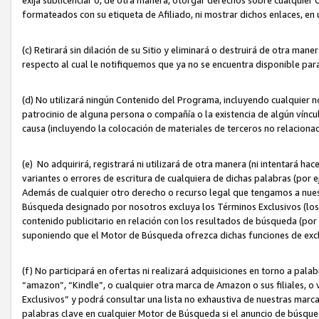
formateados con su etiqueta de Afiliado, ni mostrar dichos enlaces, en u
(c) Retirará sin dilación de su Sitio y eliminará o destruirá de otra m
respecto al cual le notifiquemos que ya no se encuentra disponible par
(d) No utilizará ningún Contenido del Programa, incluyendo cualquier
patrocinio de alguna persona o compañía o la existencia de algún víncul
causa (incluyendo la colocación de materiales de terceros no relacion
(e) No adquirirá, registrará ni utilizará de otra manera (ni intentará h
variantes o errores de escritura de cualquiera de dichas palabras (po
Además de cualquier otro derecho o recurso legal que tengamos a nuest
Búsqueda designado por nosotros excluya los Términos Exclusivos (los c
contenido publicitario en relación con los resultados de búsqueda (por 
suponiendo que el Motor de Búsqueda ofrezca dichas funciones de exc
(f) No participará en ofertas ni realizará adquisiciones en torno a pala
“amazon”, “Kindle”, o cualquier otra marca de Amazon o sus filiales, o 
Exclusivos” y podrá consultar una lista no exhaustiva de nuestras marc
palabras clave en cualquier Motor de Búsqueda si el anuncio de búsqu