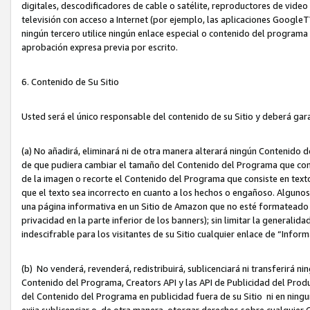
digitales, descodificadores de cable o satélite, reproductores de vide
televisión con acceso a Internet (por ejemplo, las aplicaciones GoogleTV,
ningún tercero utilice ningún enlace especial o contenido del program
aprobación expresa previa por escrito.
6. Contenido de Su Sitio
Usted será el único responsable del contenido de su Sitio y deberá gar
(a) No añadirá, eliminará ni de otra manera alterará ningún Contenido 
de que pudiera cambiar el tamaño del Contenido del Programa que con
de la imagen o recorte el Contenido del Programa que consiste en texto
que el texto sea incorrecto en cuanto a los hechos o engañoso. Alguno
una página informativa en un Sitio de Amazon que no esté formateado c
privacidad en la parte inferior de los banners); sin limitar la generalidad
indescifrable para los visitantes de su Sitio cualquier enlace de “Infor
(b) No venderá, revenderá, redistribuirá, sublicenciará ni transferirá n
Contenido del Programa, Creators API y las API de Publicidad del Product
del Contenido del Programa en publicidad fuera de su Sitio ni en ninguna
exija sublicenciar o, de otra manera, otorgar derechos sobre cualquier