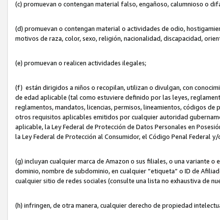
(c) promuevan o contengan material falso, engañoso, calumnioso o dif
(d) promuevan o contengan material o actividades de odio, hostigamient
motivos de raza, color, sexo, religión, nacionalidad, discapacidad, orien
(e) promuevan o realicen actividades ilegales;
(f) están dirigidos a niños o recopilan, utilizan o divulgan, con cono
de edad aplicable (tal como estuviere definido por las leyes, reglament
reglamentos, mandatos, licencias, permisos, lineamientos, códigos de pr
otros requisitos aplicables emitidos por cualquier autoridad gubername
aplicable, la Ley Federal de Protección de Datos Personales en Posesión
la Ley Federal de Protección al Consumidor, el Código Penal Federal y
(g) incluyan cualquier marca de Amazon o sus filiales, o una variante o
dominio, nombre de subdominio, en cualquier “etiqueta” o ID de Afilia
cualquier sitio de redes sociales (consulte una lista no exhaustiva de 
(h) infringen, de otra manera, cualquier derecho de propiedad intelectu