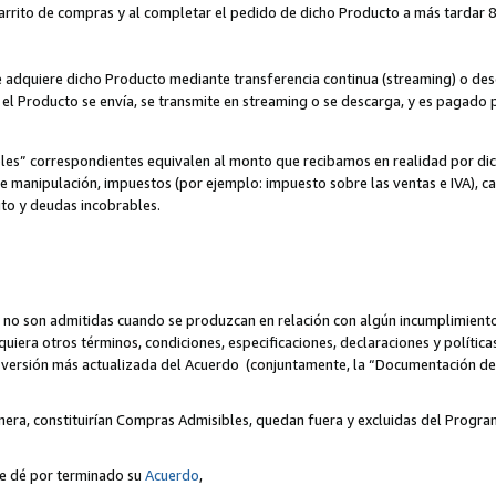
 carrito de compras y al completar el pedido de dicho Producto a más tardar 89
ente adquiere dicho Producto mediante transferencia continua (streaming) o d
, el Producto se envía, se transmite en streaming o se descarga, y es pagado p
bles” correspondientes equivalen al monto que recibamos en realidad por d
 de manipulación, impuestos (por ejemplo: impuesto sobre las ventas e IVA), ca
ito y deudas incobrables.
 no son admitidas cuando se produzcan en relación con algún incumplimiento
uiera otros términos, condiciones, especificaciones, declaraciones y políti
la versión más actualizada del Acuerdo (conjuntamente, la “Documentación d
nera, constituirían Compras Admisibles, quedan fuera y excluidas del Progra
se dé por terminado su
Acuerdo
,