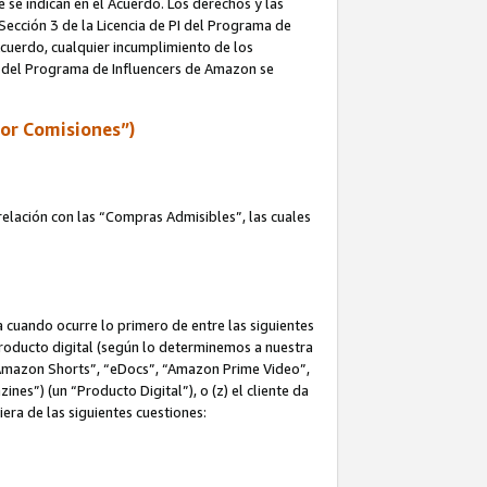
e se indican en el Acuerdo. Los derechos y las
 Sección 3 de la Licencia de PI del Programa de
 Acuerdo, cualquier incumplimiento de los
ica del Programa de Influencers de Amazon se
por Comisiones”)
elación con las “Compras Admisibles”, las cuales
na cuando ocurre lo primero de entre las siguientes
n producto digital (según lo determinemos a nuestra
“Amazon Shorts”, “eDocs”, “Amazon Prime Video”,
s”) (un “Producto Digital”), o (z) el cliente da
era de las siguientes cuestiones: