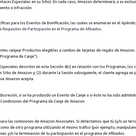
nlaces Especiales en su Sitio). En cada caso, Amazon determinará, a su exclus
iento o infracción.
cíficas para los Eventos de Bonificación, las cuales se enumeran en el Apéndi
os
Requisitos de Participación en el Programa de Afiliados
.
ntes canjear Productos elegibles a cambio de tarjetas de regalo de Amazon.
“Programa de Canje”).
speciales descritos en esta Sección 4(c) en relación con los Programas, los c
 un Sitio de Amazon y, (2) durante la Sesión subsiguiente, el cliente agrega u
 que Amazon acepta.
iscreción, si se ha producido un Evento de Canje o si éste no ha sido admiti
 Condiciones del Programa de Canje de Amazon.
para las comisiones de Amazon Associates. Si detectamos que tú (y/o un ter
como de otro programa utilizando el mismo tráfico (por ejemplo, manipula
es y/o la terminación de tu participación en el programa de Afiliados.