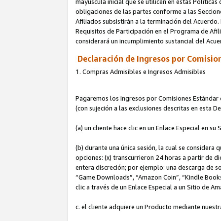
mayúscula inicial que se utilicen en estas Política
obligaciones de las partes conforme a las Seccione
Afiliados subsistirán a la terminación del Acuerdo.
Requisitos de Participación en el Programa de Afil
considerará un incumplimiento sustancial del Acu
Declaración de Ingresos por Comision
1. Compras Admisibles e Ingresos Admisibles
Pagaremos los Ingresos por Comisiones Estándar de
(con sujeción a las exclusiones descritas en esta 
(a) un cliente hace clic en un Enlace Especial en su 
(b) durante una única sesión, la cual se considera q
opciones: (x) transcurrieron 24 horas a partir de d
entera discreción; por ejemplo: una descarga de
“Game Downloads”, “Amazon Coin”, “Kindle Books”, 
clic a través de un Enlace Especial a un Sitio de A
c. el cliente adquiere un Producto mediante nuestr