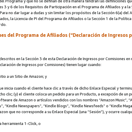
s del Programa y que no se definan de otra manera tendrán las definiciones qu
s 3 y 6 de los Requisitos de Participación en el Programa de Afiliados y a la
 Para no dar lugar a dudas y sin limitar los propósitos de la Sección 6(a) del
iados, la Licencia de PI del Programa de Afiliados o la Sección 1 de la Polít
erdo.
es del Programa de Afiliados (“Declaración de Ingresos 
scritos en la Sección 3 de esta Declaración de Ingresos por Comisiones en r
Declaración de Ingresos por Comisiones) tienen lugar cuando:
Sitio a un Sitio de Amazon; y
ue inicia cuando el cliente hace clic a través de dicho Enlace Especial y termi
icho clic; (y) el cliente coloca un pedido para un Producto, a excepción de u
 software de Amazon o artículos vendidos con los nombres “Amazon Music”, 
“Kindle Newspapers”, “Kindle Blogs”, “Kindle Newsfeeds” o “Kindle Magazine
mazon que no corresponde a su Enlace Especial (una “Sesión”), y ocurre cualqui
a herramienta 1-Click, o