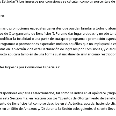
s Estándar”). Los ingresos por comisiones se calculan como un porcentaje de 
nes
as o promociones especiales generales que pueden brindar a todos o alguno
os de Otorgamiento de Beneficios”). Para no dar lugar a dudas (y no obstante
odificar la totalidad o una parte de cualquier programa o promoción especi
 programas o promociones especiales (incluso aquéllos que no impliquen la c
adas en la Sección 2 de esta Declaración de Ingresos por Comisiones, y cualq
ucto aplicará también de una forma sustancialmente similar como restricci
tes Ingresos por Comisiones Especiales:
isponibles en países seleccionados, tal como se indica en el Apéndice (“Ingr
n esta Sección 4(a) en relación con los “Eventos de Otorgamiento de Beneficio
to de Beneficios tal como se describe en el Apéndice, accede, haciendo clic e
s en un Sitio de Amazon; y, (2) durante la Sesión subsiguiente, el cliente lle