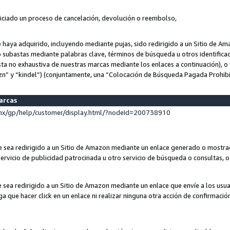
niciado un proceso de cancelación, devolución o reembolso,
ue haya adquirido, incluyendo mediante pujas, sido redirigido a un Sitio de 
o subastas mediante palabras clave, términos de búsqueda u otros identifica
ta no exhaustiva de nuestras marcas mediante los enlaces a continuación), o 
n” y “kindel”) (conjuntamente, una “Colocación de Búsqueda Pagada Prohib
marcas
x/gp/help/customer/display.html/?nodeId=200738910
que sea redirigido a un Sitio de Amazon mediante un enlace generado o most
ervicio de publicidad patrocinada u otro servicio de búsqueda o consultas, o 
e sea redirigido a un Sitio de Amazon mediante un enlace que envíe a los usu
nga que hacer click en un enlace ni realizar ninguna otra acción de confirmació