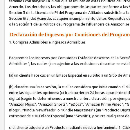
términos con mayúscula inicial que se utilicen en estas Políticas del Pr
Acuerdo. Los derechos y las obligaciones de las partes conforme a las S
Sección 3 de la Licencia de PI del Programa de Afiliados subsistirán a l
Sección 6(a) del Acuerdo, cualquier incumplimiento de los Requisitos de
o la Sección 1 de la Política del Programa de Influencers de Amazon se
Declaración de Ingresos por Comisiones del Programa
1. Compras Admisibles e Ingresos Admisibles
Pagaremos los Ingresos por Comisiones Estándar descritos en la Secció
Admisibles”, las cuales (con sujeción a las exclusiones descritas en est
(a) un cliente hace clic en un Enlace Especial en su Sitio a un Sitio de Am
(b) durante una única sesión, la cual se considera que inicia cuando el c
entre las siguientes opciones: (x) transcurrieron 24 horas a partir de di
digital (según lo determinemos a nuestra entera discreción; por ejem
“Amazon Music”, “Amazon Shorts”, “eDocs”, “Amazon Prime Video”, “G
Blogs”, “Kindle Newsfeeds” o “Kindle Magazines”) (un “Producto Digital”)
corresponde a su Enlace Especial (una “Sesión”), y ocurre cualquiera de 
c. el cliente adquiere un Producto mediante nuestra herramienta 1-Click