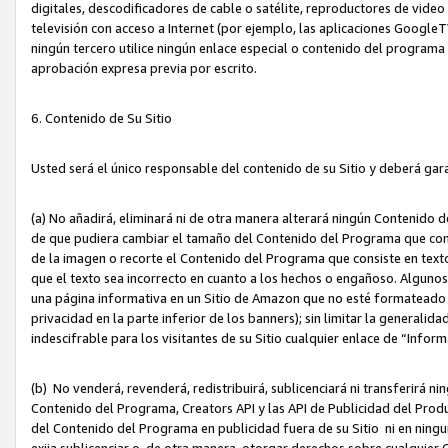
digitales, descodificadores de cable o satélite, reproductores de vide
televisión con acceso a Internet (por ejemplo, las aplicaciones GoogleTV,
ningún tercero utilice ningún enlace especial o contenido del program
aprobación expresa previa por escrito.
6. Contenido de Su Sitio
Usted será el único responsable del contenido de su Sitio y deberá gar
(a) No añadirá, eliminará ni de otra manera alterará ningún Contenido 
de que pudiera cambiar el tamaño del Contenido del Programa que con
de la imagen o recorte el Contenido del Programa que consiste en texto
que el texto sea incorrecto en cuanto a los hechos o engañoso. Alguno
una página informativa en un Sitio de Amazon que no esté formateado c
privacidad en la parte inferior de los banners); sin limitar la generalidad
indescifrable para los visitantes de su Sitio cualquier enlace de “Infor
(b) No venderá, revenderá, redistribuirá, sublicenciará ni transferirá n
Contenido del Programa, Creators API y las API de Publicidad del Product
del Contenido del Programa en publicidad fuera de su Sitio ni en ninguna
exija sublicenciar o, de otra manera, otorgar derechos sobre cualquier