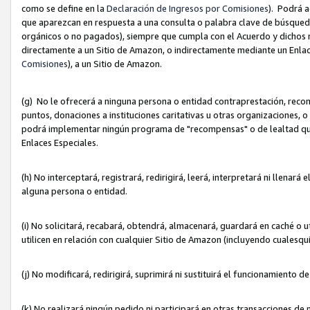
como se define en la
Declaración de Ingresos por Comisiones
). Podrá 
que aparezcan en respuesta a una consulta o palabra clave de búsqueda 
orgánicos o no pagados), siempre que cumpla con el Acuerdo y dichos r
directamente a un Sitio de Amazon, o indirectamente mediante un Enlac
Comisiones
), a un Sitio de Amazon.
(g) No le ofrecerá a ninguna persona o entidad contraprestación, reco
puntos, donaciones a instituciones caritativas u otras organizaciones, o
podrá implementar ningún programa de "recompensas" o de lealtad que i
Enlaces Especiales.
(h) No interceptará, registrará, redirigirá, leerá, interpretará ni llena
alguna persona o entidad.
(i) No solicitará, recabará, obtendrá, almacenará, guardará en caché o 
utilicen en relación con cualquier Sitio de Amazon (incluyendo cualesq
(j) No modificará, redirigirá, suprimirá ni sustituirá el funcionamiento 
(k) No realizará ningún pedido ni participará en otras transacciones de