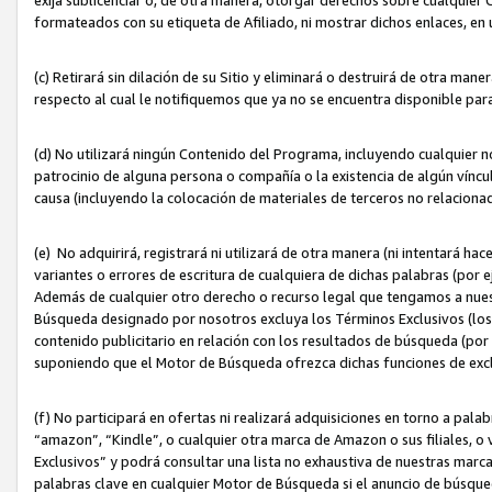
formateados con su etiqueta de Afiliado, ni mostrar dichos enlaces, en u
(c) Retirará sin dilación de su Sitio y eliminará o destruirá de otra m
respecto al cual le notifiquemos que ya no se encuentra disponible par
(d) No utilizará ningún Contenido del Programa, incluyendo cualquier
patrocinio de alguna persona o compañía o la existencia de algún víncul
causa (incluyendo la colocación de materiales de terceros no relacion
(e) No adquirirá, registrará ni utilizará de otra manera (ni intentará h
variantes o errores de escritura de cualquiera de dichas palabras (po
Además de cualquier otro derecho o recurso legal que tengamos a nuest
Búsqueda designado por nosotros excluya los Términos Exclusivos (los c
contenido publicitario en relación con los resultados de búsqueda (por 
suponiendo que el Motor de Búsqueda ofrezca dichas funciones de exc
(f) No participará en ofertas ni realizará adquisiciones en torno a pala
“amazon”, “Kindle”, o cualquier otra marca de Amazon o sus filiales, o 
Exclusivos” y podrá consultar una lista no exhaustiva de nuestras marc
palabras clave en cualquier Motor de Búsqueda si el anuncio de búsqu