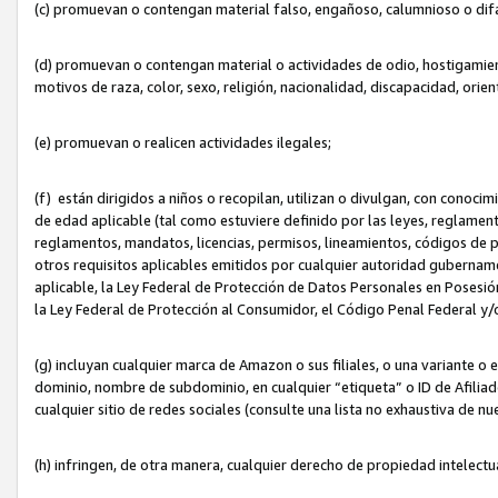
(c) promuevan o contengan material falso, engañoso, calumnioso o dif
(d) promuevan o contengan material o actividades de odio, hostigamient
motivos de raza, color, sexo, religión, nacionalidad, discapacidad, orien
(e) promuevan o realicen actividades ilegales;
(f) están dirigidos a niños o recopilan, utilizan o divulgan, con cono
de edad aplicable (tal como estuviere definido por las leyes, reglament
reglamentos, mandatos, licencias, permisos, lineamientos, códigos de pr
otros requisitos aplicables emitidos por cualquier autoridad gubername
aplicable, la Ley Federal de Protección de Datos Personales en Posesión
la Ley Federal de Protección al Consumidor, el Código Penal Federal y
(g) incluyan cualquier marca de Amazon o sus filiales, o una variante o
dominio, nombre de subdominio, en cualquier “etiqueta” o ID de Afilia
cualquier sitio de redes sociales (consulte una lista no exhaustiva de 
(h) infringen, de otra manera, cualquier derecho de propiedad intelectu