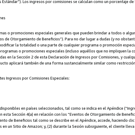
s Estándar”). Los ingresos por comisiones se calculan como un porcentaje de 
nes
as o promociones especiales generales que pueden brindar a todos o alguno
os de Otorgamiento de Beneficios”). Para no dar lugar a dudas (y no obstante
odificar la totalidad o una parte de cualquier programa o promoción especi
 programas o promociones especiales (incluso aquéllos que no impliquen la c
adas en la Sección 2 de esta Declaración de Ingresos por Comisiones, y cualq
ucto aplicará también de una forma sustancialmente similar como restricci
tes Ingresos por Comisiones Especiales:
isponibles en países seleccionados, tal como se indica en el Apéndice (“Ingr
n esta Sección 4(a) en relación con los “Eventos de Otorgamiento de Beneficio
to de Beneficios tal como se describe en el Apéndice, accede, haciendo clic e
s en un Sitio de Amazon; y, (2) durante la Sesión subsiguiente, el cliente lle