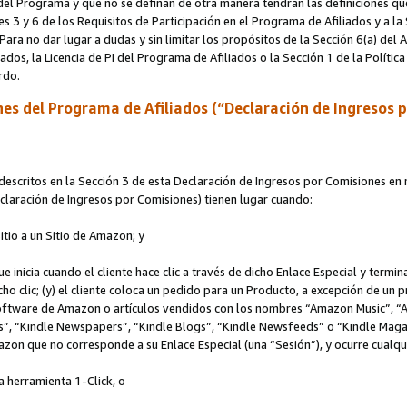
s del Programa y que no se definan de otra manera tendrán las definiciones qu
s 3 y 6 de los Requisitos de Participación en el Programa de Afiliados y a la
 Para no dar lugar a dudas y sin limitar los propósitos de la Sección 6(a) del
iados, la Licencia de PI del Programa de Afiliados o la Sección 1 de la Polít
erdo.
es del Programa de Afiliados (“Declaración de Ingresos 
scritos en la Sección 3 de esta Declaración de Ingresos por Comisiones en r
Declaración de Ingresos por Comisiones) tienen lugar cuando:
Sitio a un Sitio de Amazon; y
ue inicia cuando el cliente hace clic a través de dicho Enlace Especial y termi
icho clic; (y) el cliente coloca un pedido para un Producto, a excepción de u
 software de Amazon o artículos vendidos con los nombres “Amazon Music”, 
“Kindle Newspapers”, “Kindle Blogs”, “Kindle Newsfeeds” o “Kindle Magazine
mazon que no corresponde a su Enlace Especial (una “Sesión”), y ocurre cualqui
a herramienta 1-Click, o