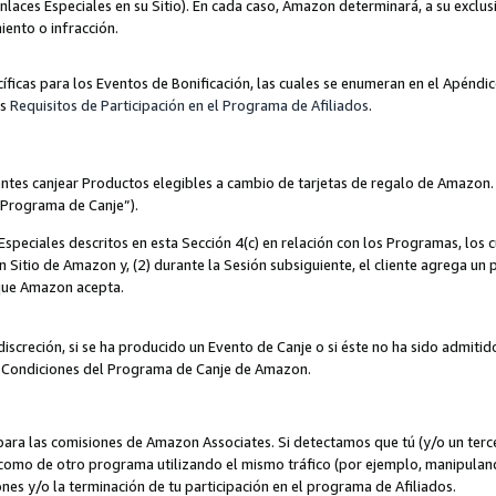
nlaces Especiales en su Sitio). En cada caso, Amazon determinará, a su exclus
iento o infracción.
cíficas para los Eventos de Bonificación, las cuales se enumeran en el Apéndi
os
Requisitos de Participación en el Programa de Afiliados
.
ntes canjear Productos elegibles a cambio de tarjetas de regalo de Amazon.
“Programa de Canje”).
speciales descritos en esta Sección 4(c) en relación con los Programas, los c
 un Sitio de Amazon y, (2) durante la Sesión subsiguiente, el cliente agrega u
 que Amazon acepta.
iscreción, si se ha producido un Evento de Canje o si éste no ha sido admiti
 Condiciones del Programa de Canje de Amazon.
para las comisiones de Amazon Associates. Si detectamos que tú (y/o un ter
como de otro programa utilizando el mismo tráfico (por ejemplo, manipula
es y/o la terminación de tu participación en el programa de Afiliados.