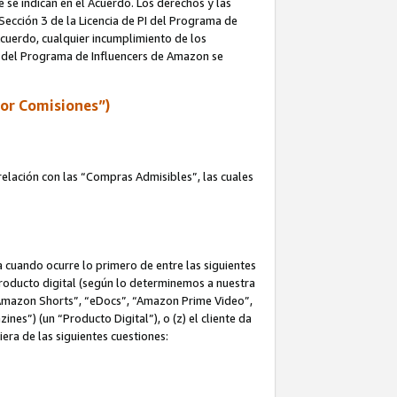
e se indican en el Acuerdo. Los derechos y las
 Sección 3 de la Licencia de PI del Programa de
 Acuerdo, cualquier incumplimiento de los
ica del Programa de Influencers de Amazon se
por Comisiones”)
elación con las “Compras Admisibles”, las cuales
na cuando ocurre lo primero de entre las siguientes
n producto digital (según lo determinemos a nuestra
“Amazon Shorts”, “eDocs”, “Amazon Prime Video”,
s”) (un “Producto Digital”), o (z) el cliente da
era de las siguientes cuestiones: