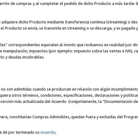
 carrito de compras y al completar el pedido de dicho Producto a más tardar 89
ente adquiere dicho Producto mediante transferencia continua (streaming) o d
, el Producto se envía, se transmite en streaming o se descarga, y es pagado p
bles” correspondientes equivalen al monto que recibamos en realidad por d
 de manipulación, impuestos (por ejemplo: impuesto sobre las ventas e IVA), ca
ito y deudas incobrables.
 no son admitidas cuando se produzcan en relación con algún incumplimiento
uiera otros términos, condiciones, especificaciones, declaraciones y políti
la versión más actualizada del Acuerdo (conjuntamente, la “Documentación d
nera, constituirían Compras Admisibles, quedan fuera y excluidas del Progra
se dé por terminado su
Acuerdo
,