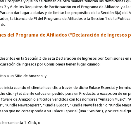
s del Programa y que no se definan de otra manera tendrán las definiciones qu
s 3 y 6 de los Requisitos de Participación en el Programa de Afiliados y a la
 Para no dar lugar a dudas y sin limitar los propósitos de la Sección 6(a) del
iados, la Licencia de PI del Programa de Afiliados o la Sección 1 de la Polít
erdo.
es del Programa de Afiliados (“Declaración de Ingresos 
scritos en la Sección 3 de esta Declaración de Ingresos por Comisiones en r
Declaración de Ingresos por Comisiones) tienen lugar cuando:
Sitio a un Sitio de Amazon; y
ue inicia cuando el cliente hace clic a través de dicho Enlace Especial y termi
icho clic; (y) el cliente coloca un pedido para un Producto, a excepción de u
 software de Amazon o artículos vendidos con los nombres “Amazon Music”, 
“Kindle Newspapers”, “Kindle Blogs”, “Kindle Newsfeeds” o “Kindle Magazine
mazon que no corresponde a su Enlace Especial (una “Sesión”), y ocurre cualqui
a herramienta 1-Click, o