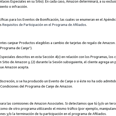
nlaces Especiales en su Sitio). En cada caso, Amazon determinará, a su exclus
iento o infracción.
cíficas para los Eventos de Bonificación, las cuales se enumeran en el Apéndi
os
Requisitos de Participación en el Programa de Afiliados
.
ntes canjear Productos elegibles a cambio de tarjetas de regalo de Amazon.
“Programa de Canje”).
speciales descritos en esta Sección 4(c) en relación con los Programas, los c
 un Sitio de Amazon y, (2) durante la Sesión subsiguiente, el cliente agrega u
 que Amazon acepta.
iscreción, si se ha producido un Evento de Canje o si éste no ha sido admiti
 Condiciones del Programa de Canje de Amazon.
para las comisiones de Amazon Associates. Si detectamos que tú (y/o un ter
como de otro programa utilizando el mismo tráfico (por ejemplo, manipula
es y/o la terminación de tu participación en el programa de Afiliados.