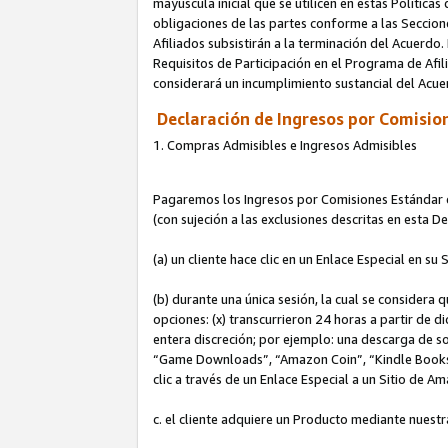
mayúscula inicial que se utilicen en estas Política
obligaciones de las partes conforme a las Seccione
Afiliados subsistirán a la terminación del Acuerdo.
Requisitos de Participación en el Programa de Afil
considerará un incumplimiento sustancial del Acu
Declaración de Ingresos por Comision
1. Compras Admisibles e Ingresos Admisibles
Pagaremos los Ingresos por Comisiones Estándar de
(con sujeción a las exclusiones descritas en esta 
(a) un cliente hace clic en un Enlace Especial en su 
(b) durante una única sesión, la cual se considera q
opciones: (x) transcurrieron 24 horas a partir de d
entera discreción; por ejemplo: una descarga de
“Game Downloads”, “Amazon Coin”, “Kindle Books”, 
clic a través de un Enlace Especial a un Sitio de A
c. el cliente adquiere un Producto mediante nuestr