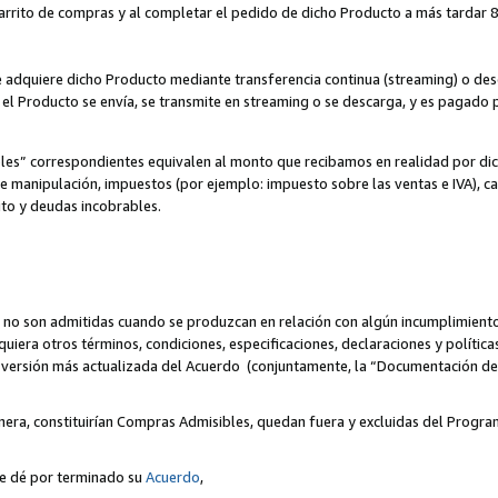
 carrito de compras y al completar el pedido de dicho Producto a más tardar 89
ente adquiere dicho Producto mediante transferencia continua (streaming) o d
, el Producto se envía, se transmite en streaming o se descarga, y es pagado p
bles” correspondientes equivalen al monto que recibamos en realidad por d
 de manipulación, impuestos (por ejemplo: impuesto sobre las ventas e IVA), ca
ito y deudas incobrables.
 no son admitidas cuando se produzcan en relación con algún incumplimiento
uiera otros términos, condiciones, especificaciones, declaraciones y políti
la versión más actualizada del Acuerdo (conjuntamente, la “Documentación d
nera, constituirían Compras Admisibles, quedan fuera y excluidas del Progra
se dé por terminado su
Acuerdo
,