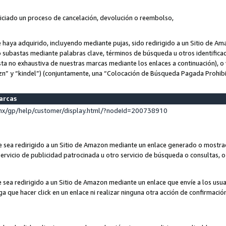
niciado un proceso de cancelación, devolución o reembolso,
ue haya adquirido, incluyendo mediante pujas, sido redirigido a un Sitio de 
o subastas mediante palabras clave, términos de búsqueda u otros identifica
ta no exhaustiva de nuestras marcas mediante los enlaces a continuación), o 
n” y “kindel”) (conjuntamente, una “Colocación de Búsqueda Pagada Prohib
marcas
x/gp/help/customer/display.html/?nodeId=200738910
que sea redirigido a un Sitio de Amazon mediante un enlace generado o most
ervicio de publicidad patrocinada u otro servicio de búsqueda o consultas, o 
e sea redirigido a un Sitio de Amazon mediante un enlace que envíe a los usu
nga que hacer click en un enlace ni realizar ninguna otra acción de confirmació