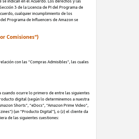
e se indican en el Acuerdo. Los derechos y las
 Sección 3 de la Licencia de PI del Programa de
 Acuerdo, cualquier incumplimiento de los
ica del Programa de Influencers de Amazon se
por Comisiones”)
elación con las “Compras Admisibles”, las cuales
na cuando ocurre lo primero de entre las siguientes
n producto digital (según lo determinemos a nuestra
“Amazon Shorts”, “eDocs”, “Amazon Prime Video”,
s”) (un “Producto Digital”), o (z) el cliente da
era de las siguientes cuestiones: