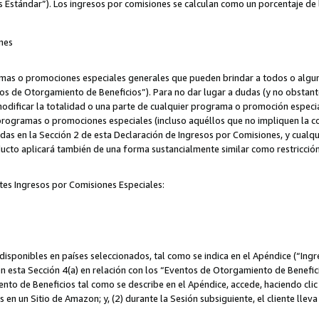
s Estándar”). Los ingresos por comisiones se calculan como un porcentaje de 
nes
as o promociones especiales generales que pueden brindar a todos o alguno
os de Otorgamiento de Beneficios”). Para no dar lugar a dudas (y no obstante
odificar la totalidad o una parte de cualquier programa o promoción especi
 programas o promociones especiales (incluso aquéllos que no impliquen la c
adas en la Sección 2 de esta Declaración de Ingresos por Comisiones, y cualq
ucto aplicará también de una forma sustancialmente similar como restricci
tes Ingresos por Comisiones Especiales:
isponibles en países seleccionados, tal como se indica en el Apéndice (“Ingr
n esta Sección 4(a) en relación con los “Eventos de Otorgamiento de Beneficio
to de Beneficios tal como se describe en el Apéndice, accede, haciendo clic e
s en un Sitio de Amazon; y, (2) durante la Sesión subsiguiente, el cliente lle