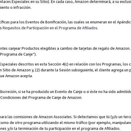
nlaces Especiales en su Sitio). En cada caso, Amazon determinará, a su exclus
iento o infracción.
cíficas para los Eventos de Bonificación, las cuales se enumeran en el Apéndi
os
Requisitos de Participación en el Programa de Afiliados
.
ntes canjear Productos elegibles a cambio de tarjetas de regalo de Amazon.
“Programa de Canje”).
speciales descritos en esta Sección 4(c) en relación con los Programas, los c
 un Sitio de Amazon y, (2) durante la Sesión subsiguiente, el cliente agrega u
 que Amazon acepta.
iscreción, si se ha producido un Evento de Canje o si éste no ha sido admiti
 Condiciones del Programa de Canje de Amazon.
para las comisiones de Amazon Associates. Si detectamos que tú (y/o un ter
como de otro programa utilizando el mismo tráfico (por ejemplo, manipula
es y/o la terminación de tu participación en el programa de Afiliados.