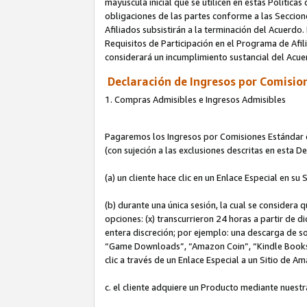
mayúscula inicial que se utilicen en estas Política
obligaciones de las partes conforme a las Seccione
Afiliados subsistirán a la terminación del Acuerdo.
Requisitos de Participación en el Programa de Afil
considerará un incumplimiento sustancial del Acu
Declaración de Ingresos por Comision
1. Compras Admisibles e Ingresos Admisibles
Pagaremos los Ingresos por Comisiones Estándar de
(con sujeción a las exclusiones descritas en esta 
(a) un cliente hace clic en un Enlace Especial en su 
(b) durante una única sesión, la cual se considera q
opciones: (x) transcurrieron 24 horas a partir de d
entera discreción; por ejemplo: una descarga de
“Game Downloads”, “Amazon Coin”, “Kindle Books”, 
clic a través de un Enlace Especial a un Sitio de A
c. el cliente adquiere un Producto mediante nuestr