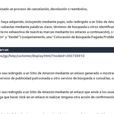
niciado un proceso de cancelación, devolución o reembolso,
ue haya adquirido, incluyendo mediante pujas, sido redirigido a un Sitio de 
o subastas mediante palabras clave, términos de búsqueda u otros identifica
ta no exhaustiva de nuestras marcas mediante los enlaces a continuación), o 
n” y “kindel”) (conjuntamente, una “Colocación de Búsqueda Pagada Prohib
marcas
x/gp/help/customer/display.html/?nodeId=200738910
que sea redirigido a un Sitio de Amazon mediante un enlace generado o most
ervicio de publicidad patrocinada u otro servicio de búsqueda o consultas, o 
e sea redirigido a un Sitio de Amazon mediante un enlace que envíe a los usu
nga que hacer click en un enlace ni realizar ninguna otra acción de confirmació