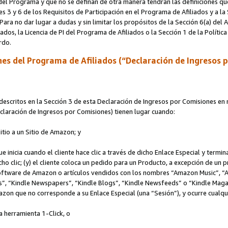
s del Programa y que no se definan de otra manera tendrán las definiciones qu
s 3 y 6 de los Requisitos de Participación en el Programa de Afiliados y a la
 Para no dar lugar a dudas y sin limitar los propósitos de la Sección 6(a) del
iados, la Licencia de PI del Programa de Afiliados o la Sección 1 de la Polít
erdo.
es del Programa de Afiliados (“Declaración de Ingresos 
scritos en la Sección 3 de esta Declaración de Ingresos por Comisiones en r
Declaración de Ingresos por Comisiones) tienen lugar cuando:
Sitio a un Sitio de Amazon; y
ue inicia cuando el cliente hace clic a través de dicho Enlace Especial y termi
icho clic; (y) el cliente coloca un pedido para un Producto, a excepción de u
 software de Amazon o artículos vendidos con los nombres “Amazon Music”, 
“Kindle Newspapers”, “Kindle Blogs”, “Kindle Newsfeeds” o “Kindle Magazine
mazon que no corresponde a su Enlace Especial (una “Sesión”), y ocurre cualqui
a herramienta 1-Click, o