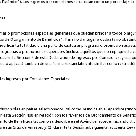
s Estándar”). Los ingresos por comisiones se calculan como un porcentaje de 
nes
as o promociones especiales generales que pueden brindar a todos o alguno
os de Otorgamiento de Beneficios”). Para no dar lugar a dudas (y no obstante
odificar la totalidad o una parte de cualquier programa o promoción especi
 programas o promociones especiales (incluso aquéllos que no impliquen la c
adas en la Sección 2 de esta Declaración de Ingresos por Comisiones, y cualq
ucto aplicará también de una forma sustancialmente similar como restricci
tes Ingresos por Comisiones Especiales:
isponibles en países seleccionados, tal como se indica en el Apéndice (“Ingr
n esta Sección 4(a) en relación con los “Eventos de Otorgamiento de Beneficio
to de Beneficios tal como se describe en el Apéndice, accede, haciendo clic e
s en un Sitio de Amazon; y, (2) durante la Sesión subsiguiente, el cliente lle