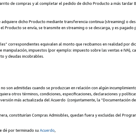
 carrito de compras y al completar el pedido de dicho Producto a más tardar 89
ente adquiere dicho Producto mediante transferencia continua (streaming) o d
, el Producto se envía, se transmite en streaming o se descarga, y es pagado p
bles” correspondientes equivalen al monto que recibamos en realidad por d
 de manipulación, impuestos (por ejemplo: impuesto sobre las ventas e IVA), ca
ito y deudas incobrables.
 no son admitidas cuando se produzcan en relación con algún incumplimiento
uiera otros términos, condiciones, especificaciones, declaraciones y políti
la versión más actualizada del Acuerdo (conjuntamente, la “Documentación d
nera, constituirían Compras Admisibles, quedan fuera y excluidas del Progra
se dé por terminado su
Acuerdo
,