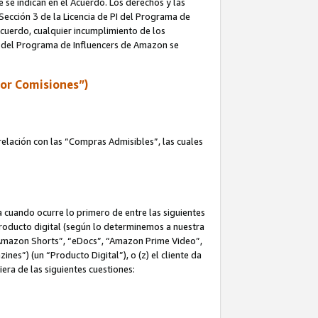
e se indican en el Acuerdo. Los derechos y las
 Sección 3 de la Licencia de PI del Programa de
 Acuerdo, cualquier incumplimiento de los
ica del Programa de Influencers de Amazon se
por Comisiones”)
elación con las “Compras Admisibles”, las cuales
na cuando ocurre lo primero de entre las siguientes
n producto digital (según lo determinemos a nuestra
“Amazon Shorts”, “eDocs”, “Amazon Prime Video”,
s”) (un “Producto Digital”), o (z) el cliente da
era de las siguientes cuestiones: