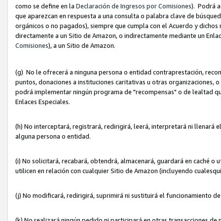
como se define en la
Declaración de Ingresos por Comisiones
). Podrá 
que aparezcan en respuesta a una consulta o palabra clave de búsqueda 
orgánicos o no pagados), siempre que cumpla con el Acuerdo y dichos r
directamente a un Sitio de Amazon, o indirectamente mediante un Enlac
Comisiones
), a un Sitio de Amazon.
(g) No le ofrecerá a ninguna persona o entidad contraprestación, reco
puntos, donaciones a instituciones caritativas u otras organizaciones, o
podrá implementar ningún programa de "recompensas" o de lealtad que i
Enlaces Especiales.
(h) No interceptará, registrará, redirigirá, leerá, interpretará ni llena
alguna persona o entidad.
(i) No solicitará, recabará, obtendrá, almacenará, guardará en caché o 
utilicen en relación con cualquier Sitio de Amazon (incluyendo cualesq
(j) No modificará, redirigirá, suprimirá ni sustituirá el funcionamiento 
(k) No realizará ningún pedido ni participará en otras transacciones de