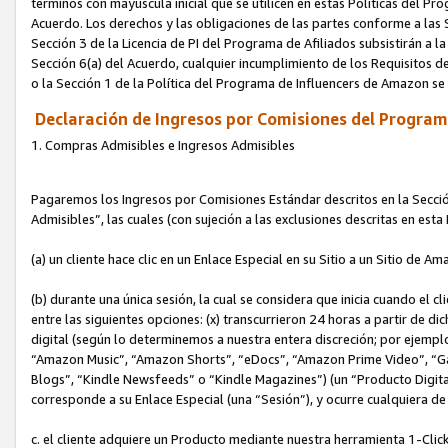
términos con mayúscula inicial que se utilicen en estas Políticas del Pr
Acuerdo. Los derechos y las obligaciones de las partes conforme a las S
Sección 3 de la Licencia de PI del Programa de Afiliados subsistirán a l
Sección 6(a) del Acuerdo, cualquier incumplimiento de los Requisitos de
o la Sección 1 de la Política del Programa de Influencers de Amazon se
Declaración de Ingresos por Comisiones del Programa
1. Compras Admisibles e Ingresos Admisibles
Pagaremos los Ingresos por Comisiones Estándar descritos en la Secció
Admisibles”, las cuales (con sujeción a las exclusiones descritas en est
(a) un cliente hace clic en un Enlace Especial en su Sitio a un Sitio de Am
(b) durante una única sesión, la cual se considera que inicia cuando el c
entre las siguientes opciones: (x) transcurrieron 24 horas a partir de di
digital (según lo determinemos a nuestra entera discreción; por ejem
“Amazon Music”, “Amazon Shorts”, “eDocs”, “Amazon Prime Video”, “G
Blogs”, “Kindle Newsfeeds” o “Kindle Magazines”) (un “Producto Digital”)
corresponde a su Enlace Especial (una “Sesión”), y ocurre cualquiera de 
c. el cliente adquiere un Producto mediante nuestra herramienta 1-Click