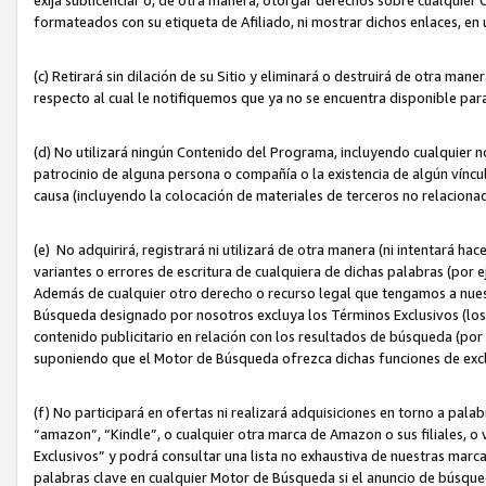
formateados con su etiqueta de Afiliado, ni mostrar dichos enlaces, en u
(c) Retirará sin dilación de su Sitio y eliminará o destruirá de otra m
respecto al cual le notifiquemos que ya no se encuentra disponible par
(d) No utilizará ningún Contenido del Programa, incluyendo cualquier
patrocinio de alguna persona o compañía o la existencia de algún víncul
causa (incluyendo la colocación de materiales de terceros no relacion
(e) No adquirirá, registrará ni utilizará de otra manera (ni intentará h
variantes o errores de escritura de cualquiera de dichas palabras (po
Además de cualquier otro derecho o recurso legal que tengamos a nuest
Búsqueda designado por nosotros excluya los Términos Exclusivos (los c
contenido publicitario en relación con los resultados de búsqueda (por 
suponiendo que el Motor de Búsqueda ofrezca dichas funciones de exc
(f) No participará en ofertas ni realizará adquisiciones en torno a pala
“amazon”, “Kindle”, o cualquier otra marca de Amazon o sus filiales, o 
Exclusivos” y podrá consultar una lista no exhaustiva de nuestras marc
palabras clave en cualquier Motor de Búsqueda si el anuncio de búsqu