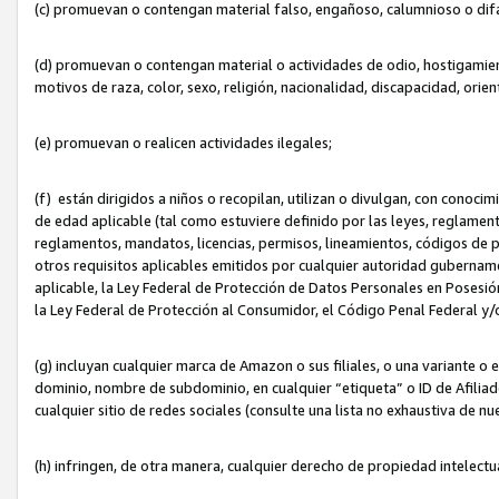
(c) promuevan o contengan material falso, engañoso, calumnioso o dif
(d) promuevan o contengan material o actividades de odio, hostigamient
motivos de raza, color, sexo, religión, nacionalidad, discapacidad, orien
(e) promuevan o realicen actividades ilegales;
(f) están dirigidos a niños o recopilan, utilizan o divulgan, con cono
de edad aplicable (tal como estuviere definido por las leyes, reglament
reglamentos, mandatos, licencias, permisos, lineamientos, códigos de pr
otros requisitos aplicables emitidos por cualquier autoridad gubername
aplicable, la Ley Federal de Protección de Datos Personales en Posesión
la Ley Federal de Protección al Consumidor, el Código Penal Federal y
(g) incluyan cualquier marca de Amazon o sus filiales, o una variante o
dominio, nombre de subdominio, en cualquier “etiqueta” o ID de Afilia
cualquier sitio de redes sociales (consulte una lista no exhaustiva de 
(h) infringen, de otra manera, cualquier derecho de propiedad intelectu