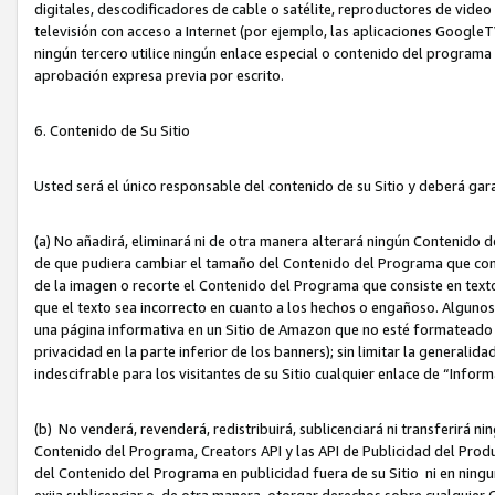
digitales, descodificadores de cable o satélite, reproductores de vide
televisión con acceso a Internet (por ejemplo, las aplicaciones GoogleTV,
ningún tercero utilice ningún enlace especial o contenido del program
aprobación expresa previa por escrito.
6. Contenido de Su Sitio
Usted será el único responsable del contenido de su Sitio y deberá gar
(a) No añadirá, eliminará ni de otra manera alterará ningún Contenido 
de que pudiera cambiar el tamaño del Contenido del Programa que con
de la imagen o recorte el Contenido del Programa que consiste en texto
que el texto sea incorrecto en cuanto a los hechos o engañoso. Alguno
una página informativa en un Sitio de Amazon que no esté formateado c
privacidad en la parte inferior de los banners); sin limitar la generalidad
indescifrable para los visitantes de su Sitio cualquier enlace de “Infor
(b) No venderá, revenderá, redistribuirá, sublicenciará ni transferirá n
Contenido del Programa, Creators API y las API de Publicidad del Product
del Contenido del Programa en publicidad fuera de su Sitio ni en ninguna
exija sublicenciar o, de otra manera, otorgar derechos sobre cualquier