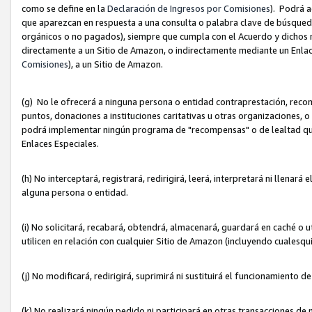
como se define en la
Declaración de Ingresos por Comisiones
). Podrá 
que aparezcan en respuesta a una consulta o palabra clave de búsqueda 
orgánicos o no pagados), siempre que cumpla con el Acuerdo y dichos r
directamente a un Sitio de Amazon, o indirectamente mediante un Enlac
Comisiones
), a un Sitio de Amazon.
(g) No le ofrecerá a ninguna persona o entidad contraprestación, reco
puntos, donaciones a instituciones caritativas u otras organizaciones, o
podrá implementar ningún programa de "recompensas" o de lealtad que i
Enlaces Especiales.
(h) No interceptará, registrará, redirigirá, leerá, interpretará ni llena
alguna persona o entidad.
(i) No solicitará, recabará, obtendrá, almacenará, guardará en caché o 
utilicen en relación con cualquier Sitio de Amazon (incluyendo cualesq
(j) No modificará, redirigirá, suprimirá ni sustituirá el funcionamiento 
(k) No realizará ningún pedido ni participará en otras transacciones de