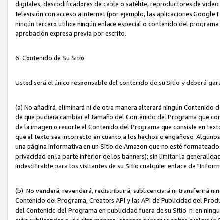
digitales, descodificadores de cable o satélite, reproductores de vide
televisión con acceso a Internet (por ejemplo, las aplicaciones GoogleTV,
ningún tercero utilice ningún enlace especial o contenido del program
aprobación expresa previa por escrito.
6. Contenido de Su Sitio
Usted será el único responsable del contenido de su Sitio y deberá gar
(a) No añadirá, eliminará ni de otra manera alterará ningún Contenido 
de que pudiera cambiar el tamaño del Contenido del Programa que con
de la imagen o recorte el Contenido del Programa que consiste en texto
que el texto sea incorrecto en cuanto a los hechos o engañoso. Alguno
una página informativa en un Sitio de Amazon que no esté formateado c
privacidad en la parte inferior de los banners); sin limitar la generalidad
indescifrable para los visitantes de su Sitio cualquier enlace de “Infor
(b) No venderá, revenderá, redistribuirá, sublicenciará ni transferirá n
Contenido del Programa, Creators API y las API de Publicidad del Product
del Contenido del Programa en publicidad fuera de su Sitio ni en ninguna
exija sublicenciar o, de otra manera, otorgar derechos sobre cualquier