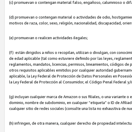
(c) promuevan o contengan material falso, engañoso, calumnioso o dif
(d) promuevan o contengan material o actividades de odio, hostigamient
motivos de raza, color, sexo, religión, nacionalidad, discapacidad, orien
(e) promuevan o realicen actividades ilegales;
(f) están dirigidos a niños o recopilan, utilizan o divulgan, con cono
de edad aplicable (tal como estuviere definido por las leyes, reglament
reglamentos, mandatos, licencias, permisos, lineamientos, códigos de pr
otros requisitos aplicables emitidos por cualquier autoridad gubername
aplicable, la Ley Federal de Protección de Datos Personales en Posesión
la Ley Federal de Protección al Consumidor, el Código Penal Federal y
(g) incluyan cualquier marca de Amazon o sus filiales, o una variante o
dominio, nombre de subdominio, en cualquier “etiqueta” o ID de Afilia
cualquier sitio de redes sociales (consulte una lista no exhaustiva de 
(h) infringen, de otra manera, cualquier derecho de propiedad intelectu