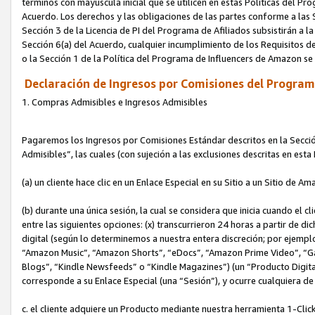
términos con mayúscula inicial que se utilicen en estas Políticas del Pr
Acuerdo. Los derechos y las obligaciones de las partes conforme a las S
Sección 3 de la Licencia de PI del Programa de Afiliados subsistirán a l
Sección 6(a) del Acuerdo, cualquier incumplimiento de los Requisitos de
o la Sección 1 de la Política del Programa de Influencers de Amazon se
Declaración de Ingresos por Comisiones del Programa
1. Compras Admisibles e Ingresos Admisibles
Pagaremos los Ingresos por Comisiones Estándar descritos en la Secció
Admisibles”, las cuales (con sujeción a las exclusiones descritas en est
(a) un cliente hace clic en un Enlace Especial en su Sitio a un Sitio de Am
(b) durante una única sesión, la cual se considera que inicia cuando el c
entre las siguientes opciones: (x) transcurrieron 24 horas a partir de di
digital (según lo determinemos a nuestra entera discreción; por ejem
“Amazon Music”, “Amazon Shorts”, “eDocs”, “Amazon Prime Video”, “G
Blogs”, “Kindle Newsfeeds” o “Kindle Magazines”) (un “Producto Digital”)
corresponde a su Enlace Especial (una “Sesión”), y ocurre cualquiera de 
c. el cliente adquiere un Producto mediante nuestra herramienta 1-Click