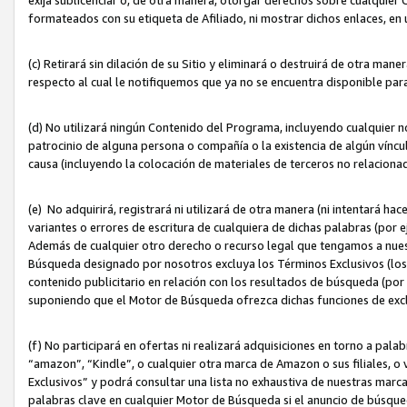
formateados con su etiqueta de Afiliado, ni mostrar dichos enlaces, en u
(c) Retirará sin dilación de su Sitio y eliminará o destruirá de otra m
respecto al cual le notifiquemos que ya no se encuentra disponible par
(d) No utilizará ningún Contenido del Programa, incluyendo cualquier
patrocinio de alguna persona o compañía o la existencia de algún víncul
causa (incluyendo la colocación de materiales de terceros no relacion
(e) No adquirirá, registrará ni utilizará de otra manera (ni intentará h
variantes o errores de escritura de cualquiera de dichas palabras (po
Además de cualquier otro derecho o recurso legal que tengamos a nuest
Búsqueda designado por nosotros excluya los Términos Exclusivos (los c
contenido publicitario en relación con los resultados de búsqueda (por 
suponiendo que el Motor de Búsqueda ofrezca dichas funciones de exc
(f) No participará en ofertas ni realizará adquisiciones en torno a pala
“amazon”, “Kindle”, o cualquier otra marca de Amazon o sus filiales, o 
Exclusivos” y podrá consultar una lista no exhaustiva de nuestras marc
palabras clave en cualquier Motor de Búsqueda si el anuncio de búsqu