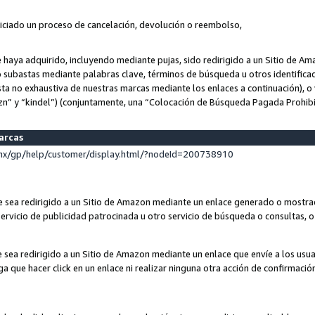
niciado un proceso de cancelación, devolución o reembolso,
ue haya adquirido, incluyendo mediante pujas, sido redirigido a un Sitio de 
o subastas mediante palabras clave, términos de búsqueda u otros identifica
ta no exhaustiva de nuestras marcas mediante los enlaces a continuación), o 
n” y “kindel”) (conjuntamente, una “Colocación de Búsqueda Pagada Prohib
marcas
x/gp/help/customer/display.html/?nodeId=200738910
que sea redirigido a un Sitio de Amazon mediante un enlace generado o most
ervicio de publicidad patrocinada u otro servicio de búsqueda o consultas, o 
e sea redirigido a un Sitio de Amazon mediante un enlace que envíe a los usu
nga que hacer click en un enlace ni realizar ninguna otra acción de confirmació