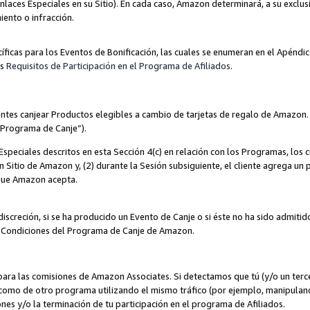
nlaces Especiales en su Sitio). En cada caso, Amazon determinará, a su exclus
iento o infracción.
cíficas para los Eventos de Bonificación, las cuales se enumeran en el Apéndi
os
Requisitos de Participación en el Programa de Afiliados
.
ntes canjear Productos elegibles a cambio de tarjetas de regalo de Amazon.
“Programa de Canje”).
speciales descritos en esta Sección 4(c) en relación con los Programas, los c
 un Sitio de Amazon y, (2) durante la Sesión subsiguiente, el cliente agrega u
 que Amazon acepta.
iscreción, si se ha producido un Evento de Canje o si éste no ha sido admiti
 Condiciones del Programa de Canje de Amazon.
para las comisiones de Amazon Associates. Si detectamos que tú (y/o un ter
como de otro programa utilizando el mismo tráfico (por ejemplo, manipula
es y/o la terminación de tu participación en el programa de Afiliados.