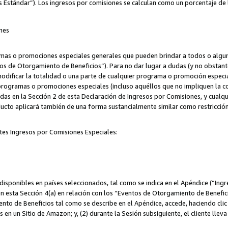
s Estándar”). Los ingresos por comisiones se calculan como un porcentaje de 
nes
as o promociones especiales generales que pueden brindar a todos o alguno
os de Otorgamiento de Beneficios”). Para no dar lugar a dudas (y no obstante
odificar la totalidad o una parte de cualquier programa o promoción especi
 programas o promociones especiales (incluso aquéllos que no impliquen la c
adas en la Sección 2 de esta Declaración de Ingresos por Comisiones, y cualq
ucto aplicará también de una forma sustancialmente similar como restricci
tes Ingresos por Comisiones Especiales:
isponibles en países seleccionados, tal como se indica en el Apéndice (“Ingr
n esta Sección 4(a) en relación con los “Eventos de Otorgamiento de Beneficio
to de Beneficios tal como se describe en el Apéndice, accede, haciendo clic e
s en un Sitio de Amazon; y, (2) durante la Sesión subsiguiente, el cliente lle