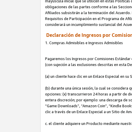
mayúscula inicial que se utilicen en estas Política
obligaciones de las partes conforme a las Seccione
Afiliados subsistirán a la terminación del Acuerdo.
Requisitos de Participación en el Programa de Afil
considerará un incumplimiento sustancial del Acu
Declaración de Ingresos por Comision
1. Compras Admisibles e Ingresos Admisibles
Pagaremos los Ingresos por Comisiones Estándar de
(con sujeción a las exclusiones descritas en esta 
(a) un cliente hace clic en un Enlace Especial en su 
(b) durante una única sesión, la cual se considera q
opciones: (x) transcurrieron 24 horas a partir de d
entera discreción; por ejemplo: una descarga de
“Game Downloads”, “Amazon Coin”, “Kindle Books”, 
clic a través de un Enlace Especial a un Sitio de A
c. el cliente adquiere un Producto mediante nuestr