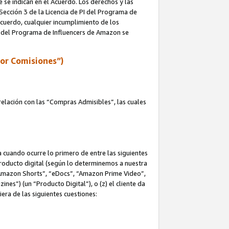
e se indican en el Acuerdo. Los derechos y las
 Sección 3 de la Licencia de PI del Programa de
 Acuerdo, cualquier incumplimiento de los
ica del Programa de Influencers de Amazon se
por Comisiones”)
elación con las “Compras Admisibles”, las cuales
na cuando ocurre lo primero de entre las siguientes
n producto digital (según lo determinemos a nuestra
“Amazon Shorts”, “eDocs”, “Amazon Prime Video”,
s”) (un “Producto Digital”), o (z) el cliente da
era de las siguientes cuestiones: