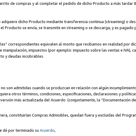
 carrito de compras y al completar el pedido de dicho Producto a más tardar 89
ente adquiere dicho Producto mediante transferencia continua (streaming) o d
, el Producto se envía, se transmite en streaming o se descarga, y es pagado p
bles” correspondientes equivalen al monto que recibamos en realidad por d
 de manipulación, impuestos (por ejemplo: impuesto sobre las ventas e IVA), ca
ito y deudas incobrables.
 no son admitidas cuando se produzcan en relación con algún incumplimiento
uiera otros términos, condiciones, especificaciones, declaraciones y políti
la versión más actualizada del Acuerdo (conjuntamente, la “Documentación d
nera, constituirían Compras Admisibles, quedan fuera y excluidas del Progra
se dé por terminado su
Acuerdo
,