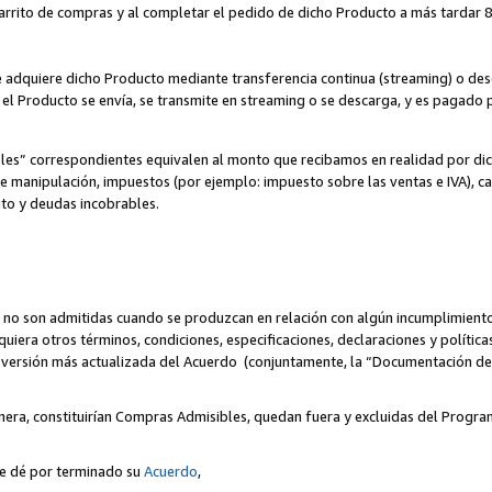
 carrito de compras y al completar el pedido de dicho Producto a más tardar 89
ente adquiere dicho Producto mediante transferencia continua (streaming) o d
, el Producto se envía, se transmite en streaming o se descarga, y es pagado p
bles” correspondientes equivalen al monto que recibamos en realidad por d
 de manipulación, impuestos (por ejemplo: impuesto sobre las ventas e IVA), ca
ito y deudas incobrables.
 no son admitidas cuando se produzcan en relación con algún incumplimiento
uiera otros términos, condiciones, especificaciones, declaraciones y políti
la versión más actualizada del Acuerdo (conjuntamente, la “Documentación d
nera, constituirían Compras Admisibles, quedan fuera y excluidas del Progra
se dé por terminado su
Acuerdo
,