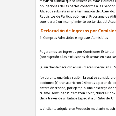
mayúscula inicial que se utilicen en estas Política
obligaciones de las partes conforme a las Seccione
Afiliados subsistirán a la terminación del Acuerdo.
Requisitos de Participación en el Programa de Afil
considerará un incumplimiento sustancial del Acu
Declaración de Ingresos por Comision
1. Compras Admisibles e Ingresos Admisibles
Pagaremos los Ingresos por Comisiones Estándar de
(con sujeción a las exclusiones descritas en esta 
(a) un cliente hace clic en un Enlace Especial en su 
(b) durante una única sesión, la cual se considera q
opciones: (x) transcurrieron 24 horas a partir de d
entera discreción; por ejemplo: una descarga de
“Game Downloads”, “Amazon Coin”, “Kindle Books”, 
clic a través de un Enlace Especial a un Sitio de A
c. el cliente adquiere un Producto mediante nuestr