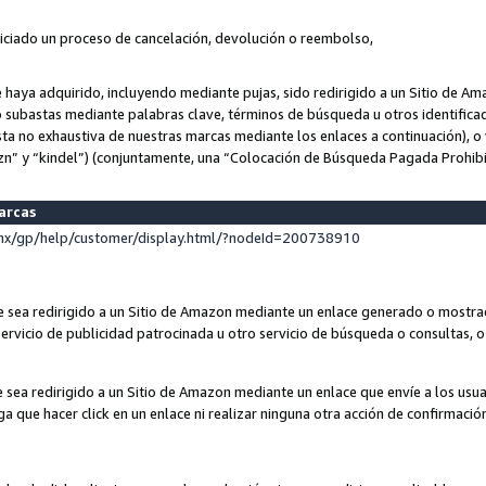
niciado un proceso de cancelación, devolución o reembolso,
ue haya adquirido, incluyendo mediante pujas, sido redirigido a un Sitio de 
o subastas mediante palabras clave, términos de búsqueda u otros identifica
ta no exhaustiva de nuestras marcas mediante los enlaces a continuación), o 
n” y “kindel”) (conjuntamente, una “Colocación de Búsqueda Pagada Prohib
marcas
x/gp/help/customer/display.html/?nodeId=200738910
que sea redirigido a un Sitio de Amazon mediante un enlace generado o most
ervicio de publicidad patrocinada u otro servicio de búsqueda o consultas, o 
e sea redirigido a un Sitio de Amazon mediante un enlace que envíe a los usu
nga que hacer click en un enlace ni realizar ninguna otra acción de confirmació