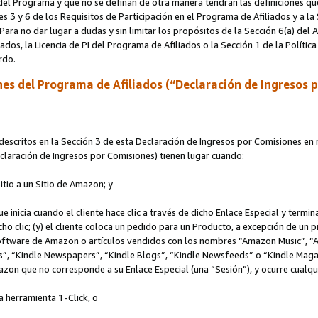
s del Programa y que no se definan de otra manera tendrán las definiciones qu
s 3 y 6 de los Requisitos de Participación en el Programa de Afiliados y a la
 Para no dar lugar a dudas y sin limitar los propósitos de la Sección 6(a) del
iados, la Licencia de PI del Programa de Afiliados o la Sección 1 de la Polít
erdo.
es del Programa de Afiliados (“Declaración de Ingresos 
scritos en la Sección 3 de esta Declaración de Ingresos por Comisiones en r
Declaración de Ingresos por Comisiones) tienen lugar cuando:
Sitio a un Sitio de Amazon; y
ue inicia cuando el cliente hace clic a través de dicho Enlace Especial y termi
icho clic; (y) el cliente coloca un pedido para un Producto, a excepción de u
 software de Amazon o artículos vendidos con los nombres “Amazon Music”, 
“Kindle Newspapers”, “Kindle Blogs”, “Kindle Newsfeeds” o “Kindle Magazine
mazon que no corresponde a su Enlace Especial (una “Sesión”), y ocurre cualqui
a herramienta 1-Click, o