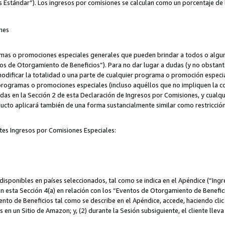
s Estándar”). Los ingresos por comisiones se calculan como un porcentaje de 
nes
as o promociones especiales generales que pueden brindar a todos o alguno
os de Otorgamiento de Beneficios”). Para no dar lugar a dudas (y no obstante
odificar la totalidad o una parte de cualquier programa o promoción especi
 programas o promociones especiales (incluso aquéllos que no impliquen la c
adas en la Sección 2 de esta Declaración de Ingresos por Comisiones, y cualq
ucto aplicará también de una forma sustancialmente similar como restricci
tes Ingresos por Comisiones Especiales:
isponibles en países seleccionados, tal como se indica en el Apéndice (“Ingr
n esta Sección 4(a) en relación con los “Eventos de Otorgamiento de Beneficio
to de Beneficios tal como se describe en el Apéndice, accede, haciendo clic e
s en un Sitio de Amazon; y, (2) durante la Sesión subsiguiente, el cliente lle