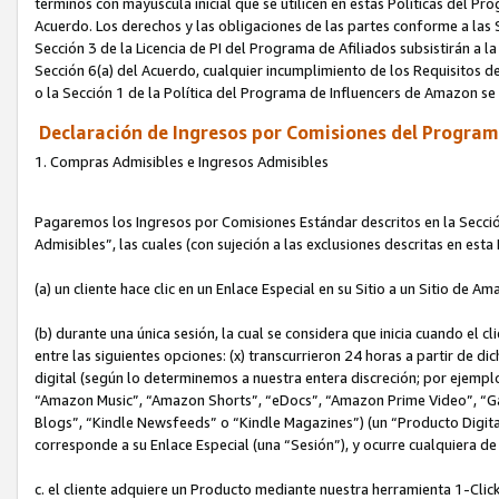
términos con mayúscula inicial que se utilicen en estas Políticas del Pr
Acuerdo. Los derechos y las obligaciones de las partes conforme a las S
Sección 3 de la Licencia de PI del Programa de Afiliados subsistirán a l
Sección 6(a) del Acuerdo, cualquier incumplimiento de los Requisitos de
o la Sección 1 de la Política del Programa de Influencers de Amazon se
Declaración de Ingresos por Comisiones del Programa
1. Compras Admisibles e Ingresos Admisibles
Pagaremos los Ingresos por Comisiones Estándar descritos en la Secció
Admisibles”, las cuales (con sujeción a las exclusiones descritas en est
(a) un cliente hace clic en un Enlace Especial en su Sitio a un Sitio de Am
(b) durante una única sesión, la cual se considera que inicia cuando el c
entre las siguientes opciones: (x) transcurrieron 24 horas a partir de di
digital (según lo determinemos a nuestra entera discreción; por ejem
“Amazon Music”, “Amazon Shorts”, “eDocs”, “Amazon Prime Video”, “G
Blogs”, “Kindle Newsfeeds” o “Kindle Magazines”) (un “Producto Digital”)
corresponde a su Enlace Especial (una “Sesión”), y ocurre cualquiera de 
c. el cliente adquiere un Producto mediante nuestra herramienta 1-Click