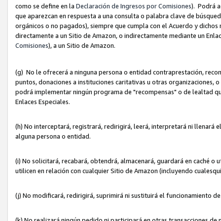
como se define en la
Declaración de Ingresos por Comisiones
). Podrá 
que aparezcan en respuesta a una consulta o palabra clave de búsqueda 
orgánicos o no pagados), siempre que cumpla con el Acuerdo y dichos r
directamente a un Sitio de Amazon, o indirectamente mediante un Enlac
Comisiones
), a un Sitio de Amazon.
(g) No le ofrecerá a ninguna persona o entidad contraprestación, reco
puntos, donaciones a instituciones caritativas u otras organizaciones, o
podrá implementar ningún programa de "recompensas" o de lealtad que i
Enlaces Especiales.
(h) No interceptará, registrará, redirigirá, leerá, interpretará ni llena
alguna persona o entidad.
(i) No solicitará, recabará, obtendrá, almacenará, guardará en caché o 
utilicen en relación con cualquier Sitio de Amazon (incluyendo cualesq
(j) No modificará, redirigirá, suprimirá ni sustituirá el funcionamiento 
(k) No realizará ningún pedido ni participará en otras transacciones de