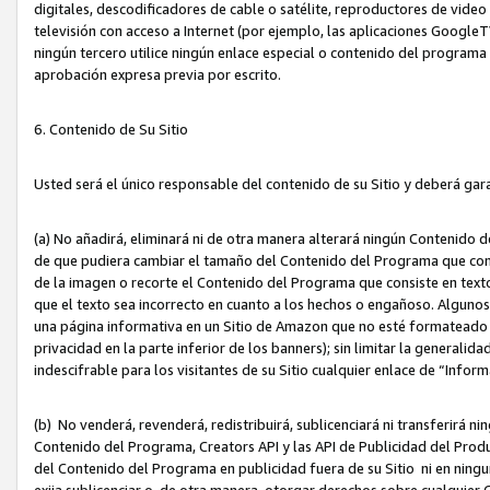
digitales, descodificadores de cable o satélite, reproductores de vide
televisión con acceso a Internet (por ejemplo, las aplicaciones GoogleTV,
ningún tercero utilice ningún enlace especial o contenido del program
aprobación expresa previa por escrito.
6. Contenido de Su Sitio
Usted será el único responsable del contenido de su Sitio y deberá gar
(a) No añadirá, eliminará ni de otra manera alterará ningún Contenido 
de que pudiera cambiar el tamaño del Contenido del Programa que con
de la imagen o recorte el Contenido del Programa que consiste en texto
que el texto sea incorrecto en cuanto a los hechos o engañoso. Alguno
una página informativa en un Sitio de Amazon que no esté formateado c
privacidad en la parte inferior de los banners); sin limitar la generalidad
indescifrable para los visitantes de su Sitio cualquier enlace de “Infor
(b) No venderá, revenderá, redistribuirá, sublicenciará ni transferirá n
Contenido del Programa, Creators API y las API de Publicidad del Product
del Contenido del Programa en publicidad fuera de su Sitio ni en ninguna
exija sublicenciar o, de otra manera, otorgar derechos sobre cualquier