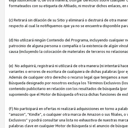
formateados con su etiqueta de Afiliado, ni mostrar dichos enlaces, en u
(c) Retirará sin dilación de su Sitio y eliminará o destruirá de otra m
respecto al cual le notifiquemos que ya no se encuentra disponible par
(d) No utilizará ningún Contenido del Programa, incluyendo cualquier
patrocinio de alguna persona o compañía o la existencia de algún víncul
causa (incluyendo la colocación de materiales de terceros no relacion
(e) No adquirirá, registrará ni utilizará de otra manera (ni intentará h
variantes o errores de escritura de cualquiera de dichas palabras (po
Además de cualquier otro derecho o recurso legal que tengamos a nuest
Búsqueda designado por nosotros excluya los Términos Exclusivos (los c
contenido publicitario en relación con los resultados de búsqueda (por 
suponiendo que el Motor de Búsqueda ofrezca dichas funciones de exc
(f) No participará en ofertas ni realizará adquisiciones en torno a pala
“amazon”, “Kindle”, o cualquier otra marca de Amazon o sus filiales, o 
Exclusivos” y podrá consultar una lista no exhaustiva de nuestras marc
palabras clave en cualquier Motor de Búsqueda si el anuncio de búsqu