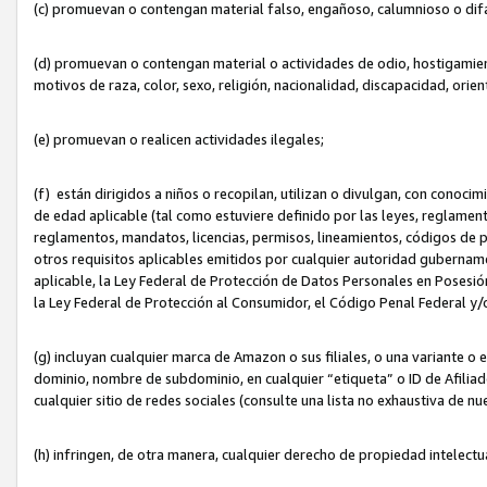
(c) promuevan o contengan material falso, engañoso, calumnioso o dif
(d) promuevan o contengan material o actividades de odio, hostigamient
motivos de raza, color, sexo, religión, nacionalidad, discapacidad, orien
(e) promuevan o realicen actividades ilegales;
(f) están dirigidos a niños o recopilan, utilizan o divulgan, con cono
de edad aplicable (tal como estuviere definido por las leyes, reglament
reglamentos, mandatos, licencias, permisos, lineamientos, códigos de pr
otros requisitos aplicables emitidos por cualquier autoridad gubername
aplicable, la Ley Federal de Protección de Datos Personales en Posesión
la Ley Federal de Protección al Consumidor, el Código Penal Federal y
(g) incluyan cualquier marca de Amazon o sus filiales, o una variante o
dominio, nombre de subdominio, en cualquier “etiqueta” o ID de Afilia
cualquier sitio de redes sociales (consulte una lista no exhaustiva de 
(h) infringen, de otra manera, cualquier derecho de propiedad intelectu