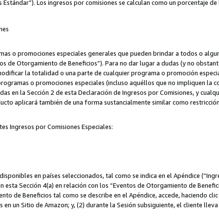
s Estándar”). Los ingresos por comisiones se calculan como un porcentaje de 
nes
as o promociones especiales generales que pueden brindar a todos o alguno
os de Otorgamiento de Beneficios”). Para no dar lugar a dudas (y no obstante
odificar la totalidad o una parte de cualquier programa o promoción especi
 programas o promociones especiales (incluso aquéllos que no impliquen la c
adas en la Sección 2 de esta Declaración de Ingresos por Comisiones, y cualq
ucto aplicará también de una forma sustancialmente similar como restricci
tes Ingresos por Comisiones Especiales:
isponibles en países seleccionados, tal como se indica en el Apéndice (“Ingr
n esta Sección 4(a) en relación con los “Eventos de Otorgamiento de Beneficio
to de Beneficios tal como se describe en el Apéndice, accede, haciendo clic e
s en un Sitio de Amazon; y, (2) durante la Sesión subsiguiente, el cliente lle