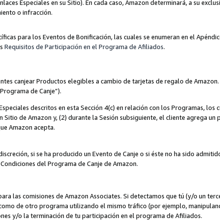
nlaces Especiales en su Sitio). En cada caso, Amazon determinará, a su exclus
iento o infracción.
cíficas para los Eventos de Bonificación, las cuales se enumeran en el Apéndi
os
Requisitos de Participación en el Programa de Afiliados
.
ntes canjear Productos elegibles a cambio de tarjetas de regalo de Amazon.
“Programa de Canje”).
speciales descritos en esta Sección 4(c) en relación con los Programas, los c
 un Sitio de Amazon y, (2) durante la Sesión subsiguiente, el cliente agrega u
 que Amazon acepta.
iscreción, si se ha producido un Evento de Canje o si éste no ha sido admiti
 Condiciones del Programa de Canje de Amazon.
para las comisiones de Amazon Associates. Si detectamos que tú (y/o un ter
como de otro programa utilizando el mismo tráfico (por ejemplo, manipula
es y/o la terminación de tu participación en el programa de Afiliados.