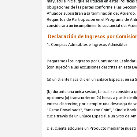
mayúscula inicial que se utilicen en estas Política
obligaciones de las partes conforme a las Seccione
Afiliados subsistirán a la terminación del Acuerdo.
Requisitos de Participación en el Programa de Afil
considerará un incumplimiento sustancial del Acu
Declaración de Ingresos por Comision
1. Compras Admisibles e Ingresos Admisibles
Pagaremos los Ingresos por Comisiones Estándar de
(con sujeción a las exclusiones descritas en esta 
(a) un cliente hace clic en un Enlace Especial en su 
(b) durante una única sesión, la cual se considera q
opciones: (x) transcurrieron 24 horas a partir de d
entera discreción; por ejemplo: una descarga de
“Game Downloads”, “Amazon Coin”, “Kindle Books”, 
clic a través de un Enlace Especial a un Sitio de A
c. el cliente adquiere un Producto mediante nuestr