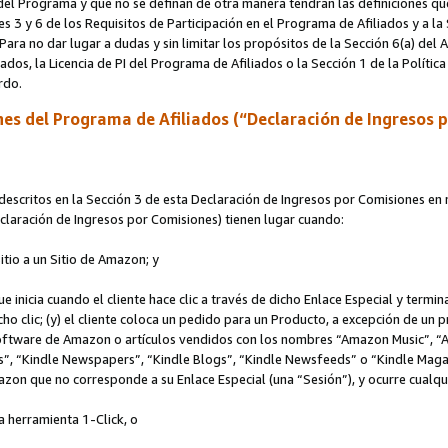
s del Programa y que no se definan de otra manera tendrán las definiciones qu
s 3 y 6 de los Requisitos de Participación en el Programa de Afiliados y a la
 Para no dar lugar a dudas y sin limitar los propósitos de la Sección 6(a) del
iados, la Licencia de PI del Programa de Afiliados o la Sección 1 de la Polít
erdo.
es del Programa de Afiliados (“Declaración de Ingresos 
scritos en la Sección 3 de esta Declaración de Ingresos por Comisiones en r
Declaración de Ingresos por Comisiones) tienen lugar cuando:
Sitio a un Sitio de Amazon; y
ue inicia cuando el cliente hace clic a través de dicho Enlace Especial y termi
icho clic; (y) el cliente coloca un pedido para un Producto, a excepción de u
 software de Amazon o artículos vendidos con los nombres “Amazon Music”, 
“Kindle Newspapers”, “Kindle Blogs”, “Kindle Newsfeeds” o “Kindle Magazine
mazon que no corresponde a su Enlace Especial (una “Sesión”), y ocurre cualqui
a herramienta 1-Click, o