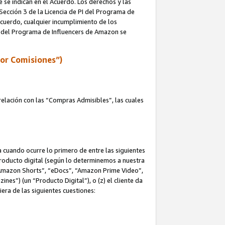
e se indican en el Acuerdo. Los derechos y las
 Sección 3 de la Licencia de PI del Programa de
 Acuerdo, cualquier incumplimiento de los
ica del Programa de Influencers de Amazon se
por Comisiones”)
elación con las “Compras Admisibles”, las cuales
na cuando ocurre lo primero de entre las siguientes
n producto digital (según lo determinemos a nuestra
“Amazon Shorts”, “eDocs”, “Amazon Prime Video”,
s”) (un “Producto Digital”), o (z) el cliente da
era de las siguientes cuestiones: