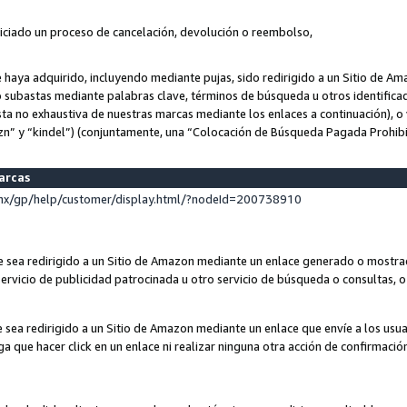
niciado un proceso de cancelación, devolución o reembolso,
ue haya adquirido, incluyendo mediante pujas, sido redirigido a un Sitio de 
o subastas mediante palabras clave, términos de búsqueda u otros identifica
ta no exhaustiva de nuestras marcas mediante los enlaces a continuación), o 
n” y “kindel”) (conjuntamente, una “Colocación de Búsqueda Pagada Prohib
marcas
x/gp/help/customer/display.html/?nodeId=200738910
que sea redirigido a un Sitio de Amazon mediante un enlace generado o most
ervicio de publicidad patrocinada u otro servicio de búsqueda o consultas, o 
e sea redirigido a un Sitio de Amazon mediante un enlace que envíe a los usu
nga que hacer click en un enlace ni realizar ninguna otra acción de confirmació