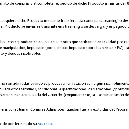
 carrito de compras y al completar el pedido de dicho Producto a más tardar 89
ente adquiere dicho Producto mediante transferencia continua (streaming) o d
, el Producto se envía, se transmite en streaming o se descarga, y es pagado p
bles” correspondientes equivalen al monto que recibamos en realidad por d
 de manipulación, impuestos (por ejemplo: impuesto sobre las ventas e IVA), ca
ito y deudas incobrables.
 no son admitidas cuando se produzcan en relación con algún incumplimiento
uiera otros términos, condiciones, especificaciones, declaraciones y políti
la versión más actualizada del Acuerdo (conjuntamente, la “Documentación d
nera, constituirían Compras Admisibles, quedan fuera y excluidas del Progra
se dé por terminado su
Acuerdo
,