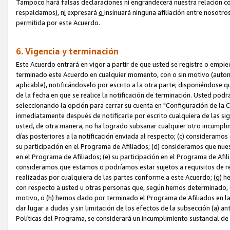
Tampoco hará falsas declaraciones ni engrandecerá nuestra relación co
respaldamos), n
i
expresará
o
insinuará ninguna afiliación entre nosotr
permitida por este Acuerdo.
6. Vigencia y terminación
Este Acuerdo entrará en vigor a partir de que usted se registre o empi
terminado este Acuerdo en cualquier momento, con o sin motivo (automát
aplicable), notificándoselo por escrito a la otra parte; disponiéndose q
de la fecha en que se realice la notificación de terminación. Usted podrá
seleccionando la opción para cerrar su cuenta en "Configuración de l
inmediatamente después de notificarle por escrito cualquiera de las sigu
usted, de otra manera, no ha logrado subsanar cualquier otro incumpli
días posteriores a la notificación enviada al respecto; (c) consideram
su participación en el Programa de Afiliados; (d) consideramos que nue
en el Programa de Afiliados; (e) su participación en el Programa de Afil
consideramos que estamos o podríamos estar sujetos a requisitos de re
realizadas por cualquiera de las partes conforme a este Acuerdo; (g)
con respecto a usted u otras personas que, según hemos determinado, e
motivo, o (h) hemos dado por terminado el Programa de Afiliados en l
dar lugar a dudas y sin limitación de los efectos de la subsección (a) a
Políticas del Programa, se considerará un incumplimiento sustancial d