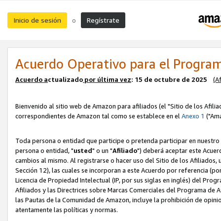
Inicio de sesión
Regístrate
o
Acuerdo Operativo para el Program
Acuerdo a
ctualizado
por ú
l
tima vez
: 15 de octubre de 2025
(A
Bienvenido al sitio web de Amazon para afiliados (el "Sitio de los Afili
correspondientes de Amazon tal como se establece en el
Anexo 1
("Ama
Toda persona o entidad que participe o pretenda participar en nuestro
persona o entidad, "
usted
" o un "
Afiliado
") deberá aceptar este Acuer
cambios al mismo. Al registrarse o hacer uso del Sitio de los Afiliados
Sección 12), las cuales se incorporan a este Acuerdo por referencia (po
Licencia de Propiedad Intelectual (IP, por sus siglas en inglés) del Pr
Afiliados y las Directrices sobre Marcas Comerciales del Programa de A
las Pautas de la Comunidad de Amazon, incluye la prohibición de opinio
atentamente las políticas y normas.