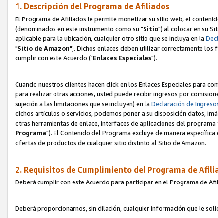
1. Descripción del Programa de Afiliados
El Programa de Afiliados le permite monetizar su sitio web, el contenid
(denominados en este instrumento como su "
Sitio
") al colocar en su Si
aplicable para la ubicación, cualquier otro sitio que se incluya en la
Decl
"
Sitio de Amazon
"). Dichos enlaces deben utilizar correctamente los 
cumplir con este Acuerdo ("
Enlaces
Especiales
")
.
Cuando nuestros clientes hacen click en los Enlaces Especiales para com
para realizar otras acciones, usted puede recibir ingresos por comisio
sujeción a las limitaciones que se incluyen) en la
Declaración de Ingreso
dichos artículos o servicios, podemos poner a su disposición datos, im
otras herramientas de enlace, interfaces de aplicaciones del programa 
Programa
"). El Contenido del Programa excluye de manera específica 
ofertas de productos de cualquier sitio distinto al Sitio de Amazon.
2. Requisitos de Cumplimiento del Programa de Afili
Deberá cumplir con este Acuerdo para participar en el Programa de Afil
Deberá proporcionarnos, sin dilación, cualquier información que le sol