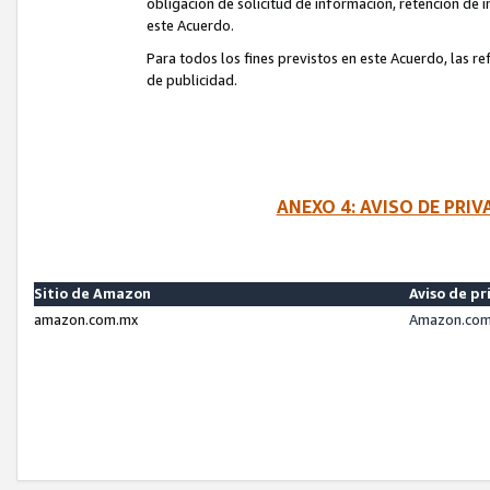
obligación de solicitud de información, retención de
este Acuerdo.
Para todos los fines previstos en este Acuerdo, las r
de publicidad.
ANEXO 4: AVISO DE PRI
Sitio de Amazon
Aviso de pr
amazon.com.mx
Amazon.com.