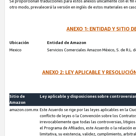
Se proporcionan traducciones para estos anexos únicamente con el fin de
otro modo, prevalecerá la versión en inglés de estos materiales en cas
ANEXO 1: ENTIDAD Y SITIO
Ubicación
Entidad de Amazon
Mexico
Servicios Comerciales Amazon México, S. de R.L. de
ANEXO 2: LEY APLICABLE Y RESOLUCI
Sitio de
Ley aplicable y disposiciones sobre controversia
Amazon
amazon.com.mx
Este Acuerdo se rige por las leyes aplicables en la Ci
conflicto de leyes o la Convención sobre los Contrat
irrevocablemente que todas las controversias, litigio
el Programa de Afiliados, este Acuerdo o la relación 
limitativa, su existencia, validez, cumplimiento, arbit