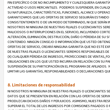
FIN ESPECÍFICO O DE NO INCUMPLIMIENTO Y CUALESQUIERA GARANTÍ
ACTIVIDAD O USOS MERCANTILES. PODEMOS SUSPENDER, EN CUALQU
SU NATURALEZA, CARACTERÍSTICAS, FUNCIONES, ALCANCE U OPERACI
GARANTIZAMOS QUE LAS OFERTAS DE SERVICIO SEGUIRÁN ESTANDO 
CONSISTENTEMENTE O DE UN MODO DETERMINADO, NI QUE SERÁN IN
NOSOTROS NI NINGUNA DE NUESTRAS FILIALES O LICENCIANTES SER
MALICIOSOS O INTERRUPCIONES EN EL SERVICIO, INCLUYENDO CORTES
ALTERACIÓN, ELIMINACIÓN, DESTRUCCIÓN, DAÑO O PÉRDIDA DE SU S
CONTENIDO. NINGÚN CONSEJO O INFORMACIÓN QUE USTED OBTENGA
OFERTAS DE SERVICIO, CREARÁ NINGUNA GARANTÍA QUE NO ESTÉ E
DE NUESTRAS FILIALES O LICENCIANTES SEREMOS RESPONSABLES D
(X) CUALQUIER PÉRDIDA DE INGRESOS, PROYECCIONES DE VENTAS,
FO
OBLIGACIONES EN LOS QUE USTED INCURRA EN RELACIÓN CON SU PART
SUSPENSIÓN DE SU PARTICIPACIÓN EN EL PROGRAMA DE AFILIADOS.
LIMITAR LAS GARANTÍAS, RESPONSABILIDADES O DECLARACIONES QU
8. Limitaciones de responsabilidad
NI NOSOTROS NI NINGUNA DE NUESTRAS FILIALES O LICENCIANTES
DATOS QUE SE PRESENTEN EN RELACIÓN CON LAS OFERTAS DE SERVIC
PRODUZCAN DICHOS DAÑOS Y PERJUICIOS. ASIMISMO, NUESTRA RESP
SUPERAR EL TOTAL DE LOS INGRESOS POR COMISIONES PAGADOS O