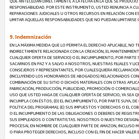
QUE ANTECEDAN DIRECTAMENTE A LA FECHA EN LA QUE SE PRODUJO 
RESPONSABILIDAD. POR ESTE INSTRUMENTO, USTED RENUNCIA A CU
REPARACIONES JUDICIALES U OTROS RECURSOS EN RELACIÓN CON E
LIMITAR AQUELLAS RESPONSABILIDADES QUE NO PUEDAN LIMITARSE 
9. Indemnización
EN LA MÁXIMA MEDIDA QUE LO PERMITA EL DERECHO APLICABLE, N
INDIRECTAMENTE RELACIONADA CON LA CREACIÓN, EL MANTENIMIENT
CUALQUIER OFERTA DE SERVICIO) O EL INCUMPLIMIENTO, POR PARTE
SACARNOS EN PAZ Y A SALVO A NOSOTROS, NUESTRAS FILIALES Y L
CONSEJEROS Y REPRESENTANTES, POR CUALESQUIERA RECLAMACIONE
(INCLUYENDO LOS HONORARIOS DE ABOGADOS) RELACIONADOS CON (A
COMBINACIÓN DE SU SITIO O DICHOS MATERIALES CON OTRAS APLICA
FABRICACIÓN, PRODUCCIÓN, PUBLICIDAD, PROMOCIÓN O COMERCIALIZA
USO QUE USTED HAGA DE CUALQUIER OFERTA DE SERVICIO, YA SEA 
INCUMPLA CON ÉSTOS; (D) EL INCUMPLIMIENTO, POR PARTE SUYA, 
POLÍTICA DEL PROGRAMA); (E) SUS IMPUESTOS Y DERECHOS O EL CO
O EL INCUMPLIMIENTO DE LAS OBLIGACIONES O DEBERES DE REGISTR
SUS EMPLEADOS O CONTRATISTAS. NOSOTROS O NUESTRO DESIGNA
PROCESAL EN NOMBRE DE CUALQUIER PARTE DE AMAZON, INCLUSO M
O PARA PROTEGER DERECHOS, INCLUSO CON EL FIN DE HACER VALER 