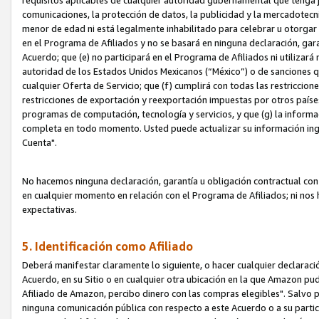
requisitos aplicables de cualquier autoridad gubernamental que tenga j
comunicaciones, la protección de datos, la publicidad y la mercadotecni
menor de edad ni está legalmente inhabilitado para celebrar u otorgar
en el Programa de Afiliados y no se basará en ninguna declaración, ga
Acuerdo; que (e) no participará en el Programa de Afiliados ni utilizará
autoridad de los Estados Unidos Mexicanos (“México”) o de sanciones q
cualquier Oferta de Servicio; que (f) cumplirá con todas las restriccio
restricciones de exportación y reexportación impuestas por otros países
programas de computación, tecnología y servicios, y que (g) la informac
completa en todo momento. Usted puede actualizar su información ingre
Cuenta".
No hacemos ninguna declaración, garantía u obligación contractual con 
en cualquier momento en relación con el Programa de Afiliados; ni no
expectativas.
5. Identificación como Afiliado
Deberá manifestar claramente lo siguiente, o hacer cualquier declarac
Acuerdo, en su Sitio o en cualquier otra ubicación en la que Amazon pu
Afiliado de Amazon, percibo dinero con las compras elegibles". Salvo po
ninguna comunicación pública con respecto a este Acuerdo o a su partici