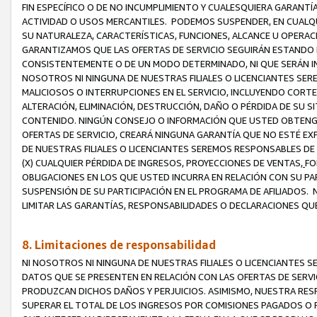
FIN ESPECÍFICO O DE NO INCUMPLIMIENTO Y CUALESQUIERA GARANTÍ
ACTIVIDAD O USOS MERCANTILES. PODEMOS SUSPENDER, EN CUALQU
SU NATURALEZA, CARACTERÍSTICAS, FUNCIONES, ALCANCE U OPERACI
GARANTIZAMOS QUE LAS OFERTAS DE SERVICIO SEGUIRÁN ESTANDO 
CONSISTENTEMENTE O DE UN MODO DETERMINADO, NI QUE SERÁN IN
NOSOTROS NI NINGUNA DE NUESTRAS FILIALES O LICENCIANTES SER
MALICIOSOS O INTERRUPCIONES EN EL SERVICIO, INCLUYENDO CORTES
ALTERACIÓN, ELIMINACIÓN, DESTRUCCIÓN, DAÑO O PÉRDIDA DE SU S
CONTENIDO. NINGÚN CONSEJO O INFORMACIÓN QUE USTED OBTENGA
OFERTAS DE SERVICIO, CREARÁ NINGUNA GARANTÍA QUE NO ESTÉ E
DE NUESTRAS FILIALES O LICENCIANTES SEREMOS RESPONSABLES D
(X) CUALQUIER PÉRDIDA DE INGRESOS, PROYECCIONES DE VENTAS,
FO
OBLIGACIONES EN LOS QUE USTED INCURRA EN RELACIÓN CON SU PART
SUSPENSIÓN DE SU PARTICIPACIÓN EN EL PROGRAMA DE AFILIADOS.
LIMITAR LAS GARANTÍAS, RESPONSABILIDADES O DECLARACIONES QU
8. Limitaciones de responsabilidad
NI NOSOTROS NI NINGUNA DE NUESTRAS FILIALES O LICENCIANTES
DATOS QUE SE PRESENTEN EN RELACIÓN CON LAS OFERTAS DE SERVIC
PRODUZCAN DICHOS DAÑOS Y PERJUICIOS. ASIMISMO, NUESTRA RESP
SUPERAR EL TOTAL DE LOS INGRESOS POR COMISIONES PAGADOS O