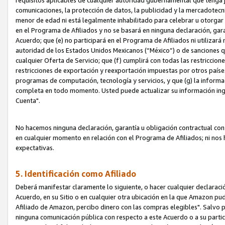
requisitos aplicables de cualquier autoridad gubernamental que tenga j
comunicaciones, la protección de datos, la publicidad y la mercadotecni
menor de edad ni está legalmente inhabilitado para celebrar u otorgar
en el Programa de Afiliados y no se basará en ninguna declaración, ga
Acuerdo; que (e) no participará en el Programa de Afiliados ni utilizará
autoridad de los Estados Unidos Mexicanos (“México”) o de sanciones q
cualquier Oferta de Servicio; que (f) cumplirá con todas las restriccio
restricciones de exportación y reexportación impuestas por otros países
programas de computación, tecnología y servicios, y que (g) la informac
completa en todo momento. Usted puede actualizar su información ingre
Cuenta".
No hacemos ninguna declaración, garantía u obligación contractual con 
en cualquier momento en relación con el Programa de Afiliados; ni no
expectativas.
5. Identificación como Afiliado
Deberá manifestar claramente lo siguiente, o hacer cualquier declarac
Acuerdo, en su Sitio o en cualquier otra ubicación en la que Amazon pu
Afiliado de Amazon, percibo dinero con las compras elegibles". Salvo po
ninguna comunicación pública con respecto a este Acuerdo o a su partici