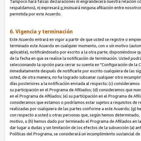
Tampoco hará falsas declaraciones ni engrandecerá nuestra relación co
respaldamos), n
i
expresará
o
insinuará ninguna afiliación entre nosotr
permitida por este Acuerdo.
6. Vigencia y terminación
Este Acuerdo entrará en vigor a partir de que usted se registre o empi
terminado este Acuerdo en cualquier momento, con o sin motivo (automát
aplicable), notificándoselo por escrito a la otra parte; disponiéndose q
de la fecha en que se realice la notificación de terminación. Usted podrá
seleccionando la opción para cerrar su cuenta en "Configuración de l
inmediatamente después de notificarle por escrito cualquiera de las sigu
usted, de otra manera, no ha logrado subsanar cualquier otro incumpli
días posteriores a la notificación enviada al respecto; (c) consideram
su participación en el Programa de Afiliados; (d) consideramos que nue
en el Programa de Afiliados; (e) su participación en el Programa de Afil
consideramos que estamos o podríamos estar sujetos a requisitos de re
realizadas por cualquiera de las partes conforme a este Acuerdo; (g)
con respecto a usted u otras personas que, según hemos determinado, e
motivo, o (h) hemos dado por terminado el Programa de Afiliados en l
dar lugar a dudas y sin limitación de los efectos de la subsección (a) a
Políticas del Programa, se considerará un incumplimiento sustancial d