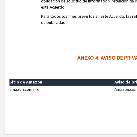
obligación de solicitud de información, retención de
este Acuerdo.
Para todos los fines previstos en este Acuerdo, las r
de publicidad.
ANEXO 4: AVISO DE PRI
Sitio de Amazon
Aviso de pr
amazon.com.mx
Amazon.com.