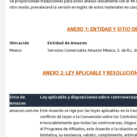
Se proporcionan traducciones para estos anexos únicamente con el fin de
otro modo, prevalecerá la versión en inglés de estos materiales en cas
ANEXO 1: ENTIDAD Y SITIO
Ubicación
Entidad de Amazon
Mexico
Servicios Comerciales Amazon México, S. de R.L. de
ANEXO 2: LEY APLICABLE Y RESOLUCI
Sitio de
Ley aplicable y disposiciones sobre controversia
Amazon
amazon.com.mx
Este Acuerdo se rige por las leyes aplicables en la Ci
conflicto de leyes o la Convención sobre los Contrat
irrevocablemente que todas las controversias, litigio
el Programa de Afiliados, este Acuerdo o la relación 
limitativa, su existencia, validez, cumplimiento, arbit