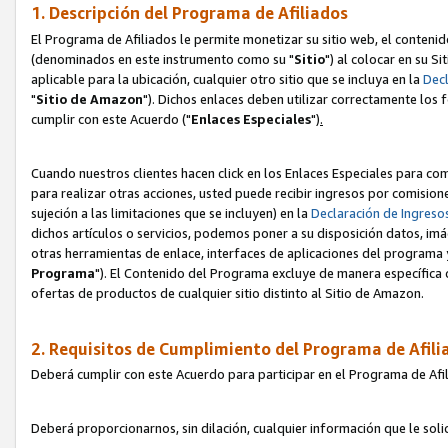
1. Descripción del Programa de Afiliados
El Programa de Afiliados le permite monetizar su sitio web, el contenid
(denominados en este instrumento como su "
Sitio
") al colocar en su Si
aplicable para la ubicación, cualquier otro sitio que se incluya en la
Decl
"
Sitio de Amazon
"). Dichos enlaces deben utilizar correctamente los 
cumplir con este Acuerdo ("
Enlaces
Especiales
")
.
Cuando nuestros clientes hacen click en los Enlaces Especiales para com
para realizar otras acciones, usted puede recibir ingresos por comisio
sujeción a las limitaciones que se incluyen) en la
Declaración de Ingreso
dichos artículos o servicios, podemos poner a su disposición datos, im
otras herramientas de enlace, interfaces de aplicaciones del programa 
Programa
"). El Contenido del Programa excluye de manera específica 
ofertas de productos de cualquier sitio distinto al Sitio de Amazon.
2. Requisitos de Cumplimiento del Programa de Afili
Deberá cumplir con este Acuerdo para participar en el Programa de Afil
Deberá proporcionarnos, sin dilación, cualquier información que le sol