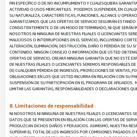
FIN ESPECÍFICO O DE NO INCUMPLIMIENTO Y CUALESQUIERA GARANTÍ
ACTIVIDAD O USOS MERCANTILES. PODEMOS SUSPENDER, EN CUALQU
SU NATURALEZA, CARACTERÍSTICAS, FUNCIONES, ALCANCE U OPERACI
GARANTIZAMOS QUE LAS OFERTAS DE SERVICIO SEGUIRÁN ESTANDO 
CONSISTENTEMENTE O DE UN MODO DETERMINADO, NI QUE SERÁN IN
NOSOTROS NI NINGUNA DE NUESTRAS FILIALES O LICENCIANTES SER
MALICIOSOS O INTERRUPCIONES EN EL SERVICIO, INCLUYENDO CORTES
ALTERACIÓN, ELIMINACIÓN, DESTRUCCIÓN, DAÑO O PÉRDIDA DE SU S
CONTENIDO. NINGÚN CONSEJO O INFORMACIÓN QUE USTED OBTENGA
OFERTAS DE SERVICIO, CREARÁ NINGUNA GARANTÍA QUE NO ESTÉ E
DE NUESTRAS FILIALES O LICENCIANTES SEREMOS RESPONSABLES D
(X) CUALQUIER PÉRDIDA DE INGRESOS, PROYECCIONES DE VENTAS,
FO
OBLIGACIONES EN LOS QUE USTED INCURRA EN RELACIÓN CON SU PART
SUSPENSIÓN DE SU PARTICIPACIÓN EN EL PROGRAMA DE AFILIADOS.
LIMITAR LAS GARANTÍAS, RESPONSABILIDADES O DECLARACIONES QU
8. Limitaciones de responsabilidad
NI NOSOTROS NI NINGUNA DE NUESTRAS FILIALES O LICENCIANTES
DATOS QUE SE PRESENTEN EN RELACIÓN CON LAS OFERTAS DE SERVIC
PRODUZCAN DICHOS DAÑOS Y PERJUICIOS. ASIMISMO, NUESTRA RESP
SUPERAR EL TOTAL DE LOS INGRESOS POR COMISIONES PAGADOS O