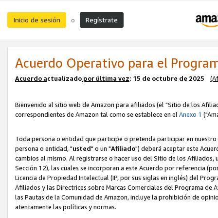
Inicio de sesión
Regístrate
o
Acuerdo Operativo para el Program
Acuerdo a
ctualizado
por ú
l
tima vez
: 15 de octubre de 2025
(A
Bienvenido al sitio web de Amazon para afiliados (el "Sitio de los Afili
correspondientes de Amazon tal como se establece en el
Anexo 1
("Ama
Toda persona o entidad que participe o pretenda participar en nuestro
persona o entidad, "
usted
" o un "
Afiliado
") deberá aceptar este Acuer
cambios al mismo. Al registrarse o hacer uso del Sitio de los Afiliados
Sección 12), las cuales se incorporan a este Acuerdo por referencia (po
Licencia de Propiedad Intelectual (IP, por sus siglas en inglés) del Pr
Afiliados y las Directrices sobre Marcas Comerciales del Programa de A
las Pautas de la Comunidad de Amazon, incluye la prohibición de opinio
atentamente las políticas y normas.