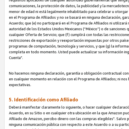
requisitos aplicables de cualquier autoridad gubernamental que tenga j
comunicaciones, la protección de datos, la publicidad y la mercadotecni
menor de edad ni está legalmente inhabilitado para celebrar u otorgar
en el Programa de Afiliados y no se basará en ninguna declaración, ga
Acuerdo; que (e) no participará en el Programa de Afiliados ni utilizará
autoridad de los Estados Unidos Mexicanos (“México”) o de sanciones q
cualquier Oferta de Servicio; que (f) cumplirá con todas las restriccio
restricciones de exportación y reexportación impuestas por otros países
programas de computación, tecnología y servicios, y que (g) la informac
completa en todo momento. Usted puede actualizar su información ingre
Cuenta".
No hacemos ninguna declaración, garantía u obligación contractual con 
en cualquier momento en relación con el Programa de Afiliados; ni no
expectativas.
5. Identificación como Afiliado
Deberá manifestar claramente lo siguiente, o hacer cualquier declarac
Acuerdo, en su Sitio o en cualquier otra ubicación en la que Amazon pu
Afiliado de Amazon, percibo dinero con las compras elegibles". Salvo po
ninguna comunicación pública con respecto a este Acuerdo o a su partici