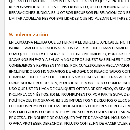
QUE ANTECEDAN DIRECTAMENTE A LA FECHA EN LA QUE SE PRODUJO 
RESPONSABILIDAD. POR ESTE INSTRUMENTO, USTED RENUNCIA A CU
REPARACIONES JUDICIALES U OTROS RECURSOS EN RELACIÓN CON E
LIMITAR AQUELLAS RESPONSABILIDADES QUE NO PUEDAN LIMITARSE 
9. Indemnización
EN LA MÁXIMA MEDIDA QUE LO PERMITA EL DERECHO APLICABLE, N
INDIRECTAMENTE RELACIONADA CON LA CREACIÓN, EL MANTENIMIENT
CUALQUIER OFERTA DE SERVICIO) O EL INCUMPLIMIENTO, POR PARTE
SACARNOS EN PAZ Y A SALVO A NOSOTROS, NUESTRAS FILIALES Y L
CONSEJEROS Y REPRESENTANTES, POR CUALESQUIERA RECLAMACIONE
(INCLUYENDO LOS HONORARIOS DE ABOGADOS) RELACIONADOS CON (A
COMBINACIÓN DE SU SITIO O DICHOS MATERIALES CON OTRAS APLICA
FABRICACIÓN, PRODUCCIÓN, PUBLICIDAD, PROMOCIÓN O COMERCIALIZA
USO QUE USTED HAGA DE CUALQUIER OFERTA DE SERVICIO, YA SEA 
INCUMPLA CON ÉSTOS; (D) EL INCUMPLIMIENTO, POR PARTE SUYA, 
POLÍTICA DEL PROGRAMA); (E) SUS IMPUESTOS Y DERECHOS O EL CO
O EL INCUMPLIMIENTO DE LAS OBLIGACIONES O DEBERES DE REGISTR
SUS EMPLEADOS O CONTRATISTAS. NOSOTROS O NUESTRO DESIGNA
PROCESAL EN NOMBRE DE CUALQUIER PARTE DE AMAZON, INCLUSO M
O PARA PROTEGER DERECHOS, INCLUSO CON EL FIN DE HACER VALER 