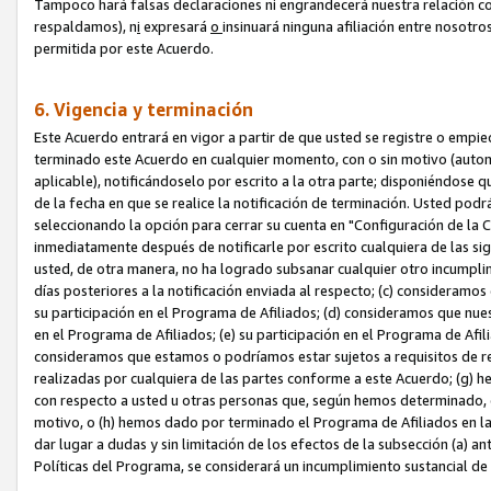
Tampoco hará falsas declaraciones ni engrandecerá nuestra relación co
respaldamos), n
i
expresará
o
insinuará ninguna afiliación entre nosotr
permitida por este Acuerdo.
6. Vigencia y terminación
Este Acuerdo entrará en vigor a partir de que usted se registre o empi
terminado este Acuerdo en cualquier momento, con o sin motivo (automát
aplicable), notificándoselo por escrito a la otra parte; disponiéndose q
de la fecha en que se realice la notificación de terminación. Usted podrá
seleccionando la opción para cerrar su cuenta en "Configuración de l
inmediatamente después de notificarle por escrito cualquiera de las sigu
usted, de otra manera, no ha logrado subsanar cualquier otro incumpli
días posteriores a la notificación enviada al respecto; (c) consideram
su participación en el Programa de Afiliados; (d) consideramos que nue
en el Programa de Afiliados; (e) su participación en el Programa de Afil
consideramos que estamos o podríamos estar sujetos a requisitos de re
realizadas por cualquiera de las partes conforme a este Acuerdo; (g)
con respecto a usted u otras personas que, según hemos determinado, e
motivo, o (h) hemos dado por terminado el Programa de Afiliados en l
dar lugar a dudas y sin limitación de los efectos de la subsección (a) a
Políticas del Programa, se considerará un incumplimiento sustancial d