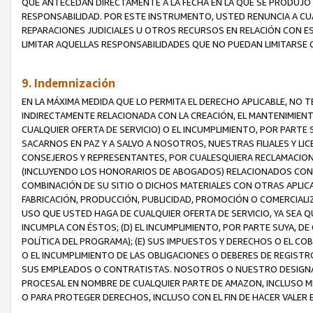
QUE ANTECEDAN DIRECTAMENTE A LA FECHA EN LA QUE SE PRODUJO 
RESPONSABILIDAD. POR ESTE INSTRUMENTO, USTED RENUNCIA A CU
REPARACIONES JUDICIALES U OTROS RECURSOS EN RELACIÓN CON E
LIMITAR AQUELLAS RESPONSABILIDADES QUE NO PUEDAN LIMITARSE 
9. Indemnización
EN LA MÁXIMA MEDIDA QUE LO PERMITA EL DERECHO APLICABLE, N
INDIRECTAMENTE RELACIONADA CON LA CREACIÓN, EL MANTENIMIENT
CUALQUIER OFERTA DE SERVICIO) O EL INCUMPLIMIENTO, POR PARTE
SACARNOS EN PAZ Y A SALVO A NOSOTROS, NUESTRAS FILIALES Y L
CONSEJEROS Y REPRESENTANTES, POR CUALESQUIERA RECLAMACIONE
(INCLUYENDO LOS HONORARIOS DE ABOGADOS) RELACIONADOS CON (A
COMBINACIÓN DE SU SITIO O DICHOS MATERIALES CON OTRAS APLICA
FABRICACIÓN, PRODUCCIÓN, PUBLICIDAD, PROMOCIÓN O COMERCIALIZA
USO QUE USTED HAGA DE CUALQUIER OFERTA DE SERVICIO, YA SEA 
INCUMPLA CON ÉSTOS; (D) EL INCUMPLIMIENTO, POR PARTE SUYA, 
POLÍTICA DEL PROGRAMA); (E) SUS IMPUESTOS Y DERECHOS O EL CO
O EL INCUMPLIMIENTO DE LAS OBLIGACIONES O DEBERES DE REGISTR
SUS EMPLEADOS O CONTRATISTAS. NOSOTROS O NUESTRO DESIGNA
PROCESAL EN NOMBRE DE CUALQUIER PARTE DE AMAZON, INCLUSO M
O PARA PROTEGER DERECHOS, INCLUSO CON EL FIN DE HACER VALER 