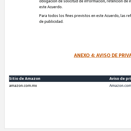
obligación de solicitud de información, retención de
este Acuerdo.
Para todos los fines previstos en este Acuerdo, las r
de publicidad.
ANEXO 4: AVISO DE PRI
Sitio de Amazon
Aviso de pr
amazon.com.mx
Amazon.com.