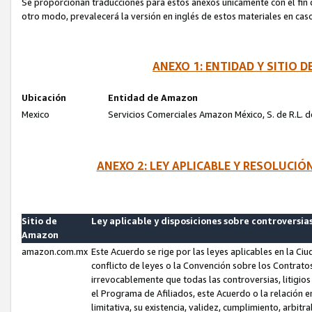
Se proporcionan traducciones para estos anexos únicamente con el fin de
otro modo, prevalecerá la versión en inglés de estos materiales en cas
ANEXO 1: ENTIDAD Y SITIO
Ubicación
Entidad de Amazon
Mexico
Servicios Comerciales Amazon México, S. de R.L. de
ANEXO 2: LEY APLICABLE Y RESOLUCI
Sitio de
Ley aplicable y disposiciones sobre controversia
Amazon
amazon.com.mx
Este Acuerdo se rige por las leyes aplicables en la Ci
conflicto de leyes o la Convención sobre los Contrat
irrevocablemente que todas las controversias, litigio
el Programa de Afiliados, este Acuerdo o la relación 
limitativa, su existencia, validez, cumplimiento, arbit