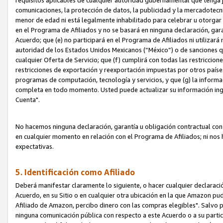
requisitos aplicables de cualquier autoridad gubernamental que tenga j
comunicaciones, la protección de datos, la publicidad y la mercadotecni
menor de edad ni está legalmente inhabilitado para celebrar u otorgar
en el Programa de Afiliados y no se basará en ninguna declaración, ga
Acuerdo; que (e) no participará en el Programa de Afiliados ni utilizará
autoridad de los Estados Unidos Mexicanos (“México”) o de sanciones q
cualquier Oferta de Servicio; que (f) cumplirá con todas las restriccio
restricciones de exportación y reexportación impuestas por otros países
programas de computación, tecnología y servicios, y que (g) la informac
completa en todo momento. Usted puede actualizar su información ingre
Cuenta".
No hacemos ninguna declaración, garantía u obligación contractual con 
en cualquier momento en relación con el Programa de Afiliados; ni no
expectativas.
5. Identificación como Afiliado
Deberá manifestar claramente lo siguiente, o hacer cualquier declarac
Acuerdo, en su Sitio o en cualquier otra ubicación en la que Amazon pu
Afiliado de Amazon, percibo dinero con las compras elegibles". Salvo po
ninguna comunicación pública con respecto a este Acuerdo o a su partici