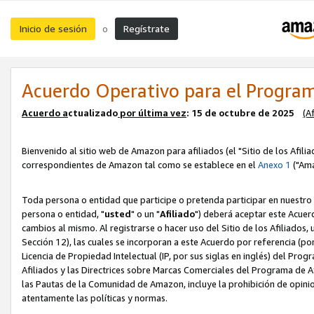
Inicio de sesión
Regístrate
o
Acuerdo Operativo para el Program
Acuerdo a
ctualizado
por ú
l
tima vez
: 15 de octubre de 2025
(A
Bienvenido al sitio web de Amazon para afiliados (el "Sitio de los Afili
correspondientes de Amazon tal como se establece en el
Anexo 1
("Ama
Toda persona o entidad que participe o pretenda participar en nuestro
persona o entidad, "
usted
" o un "
Afiliado
") deberá aceptar este Acuer
cambios al mismo. Al registrarse o hacer uso del Sitio de los Afiliados
Sección 12), las cuales se incorporan a este Acuerdo por referencia (po
Licencia de Propiedad Intelectual (IP, por sus siglas en inglés) del Pr
Afiliados y las Directrices sobre Marcas Comerciales del Programa de A
las Pautas de la Comunidad de Amazon, incluye la prohibición de opinio
atentamente las políticas y normas.