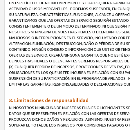
FIN ESPECÍFICO O DE NO INCUMPLIMIENTO Y CUALESQUIERA GARANTÍ
ACTIVIDAD O USOS MERCANTILES. PODEMOS SUSPENDER, EN CUALQU
SU NATURALEZA, CARACTERÍSTICAS, FUNCIONES, ALCANCE U OPERACI
GARANTIZAMOS QUE LAS OFERTAS DE SERVICIO SEGUIRÁN ESTANDO 
CONSISTENTEMENTE O DE UN MODO DETERMINADO, NI QUE SERÁN IN
NOSOTROS NI NINGUNA DE NUESTRAS FILIALES O LICENCIANTES SER
MALICIOSOS O INTERRUPCIONES EN EL SERVICIO, INCLUYENDO CORTES
ALTERACIÓN, ELIMINACIÓN, DESTRUCCIÓN, DAÑO O PÉRDIDA DE SU S
CONTENIDO. NINGÚN CONSEJO O INFORMACIÓN QUE USTED OBTENGA
OFERTAS DE SERVICIO, CREARÁ NINGUNA GARANTÍA QUE NO ESTÉ E
DE NUESTRAS FILIALES O LICENCIANTES SEREMOS RESPONSABLES D
(X) CUALQUIER PÉRDIDA DE INGRESOS, PROYECCIONES DE VENTAS,
FO
OBLIGACIONES EN LOS QUE USTED INCURRA EN RELACIÓN CON SU PART
SUSPENSIÓN DE SU PARTICIPACIÓN EN EL PROGRAMA DE AFILIADOS.
LIMITAR LAS GARANTÍAS, RESPONSABILIDADES O DECLARACIONES QU
8. Limitaciones de responsabilidad
NI NOSOTROS NI NINGUNA DE NUESTRAS FILIALES O LICENCIANTES
DATOS QUE SE PRESENTEN EN RELACIÓN CON LAS OFERTAS DE SERVIC
PRODUZCAN DICHOS DAÑOS Y PERJUICIOS. ASIMISMO, NUESTRA RESP
SUPERAR EL TOTAL DE LOS INGRESOS POR COMISIONES PAGADOS O