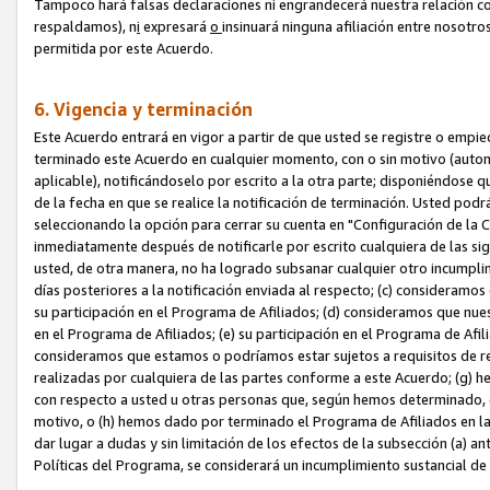
Tampoco hará falsas declaraciones ni engrandecerá nuestra relación co
respaldamos), n
i
expresará
o
insinuará ninguna afiliación entre nosotr
permitida por este Acuerdo.
6. Vigencia y terminación
Este Acuerdo entrará en vigor a partir de que usted se registre o empi
terminado este Acuerdo en cualquier momento, con o sin motivo (automát
aplicable), notificándoselo por escrito a la otra parte; disponiéndose q
de la fecha en que se realice la notificación de terminación. Usted podrá
seleccionando la opción para cerrar su cuenta en "Configuración de l
inmediatamente después de notificarle por escrito cualquiera de las sigu
usted, de otra manera, no ha logrado subsanar cualquier otro incumpli
días posteriores a la notificación enviada al respecto; (c) consideram
su participación en el Programa de Afiliados; (d) consideramos que nue
en el Programa de Afiliados; (e) su participación en el Programa de Afil
consideramos que estamos o podríamos estar sujetos a requisitos de re
realizadas por cualquiera de las partes conforme a este Acuerdo; (g)
con respecto a usted u otras personas que, según hemos determinado, e
motivo, o (h) hemos dado por terminado el Programa de Afiliados en l
dar lugar a dudas y sin limitación de los efectos de la subsección (a) a
Políticas del Programa, se considerará un incumplimiento sustancial d