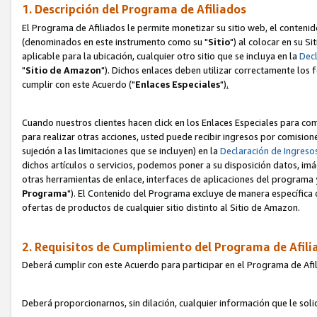
1. Descripción del Programa de Afiliados
El Programa de Afiliados le permite monetizar su sitio web, el contenid
(denominados en este instrumento como su "
Sitio
") al colocar en su Si
aplicable para la ubicación, cualquier otro sitio que se incluya en la
Decl
"
Sitio de Amazon
"). Dichos enlaces deben utilizar correctamente los 
cumplir con este Acuerdo ("
Enlaces
Especiales
")
.
Cuando nuestros clientes hacen click en los Enlaces Especiales para com
para realizar otras acciones, usted puede recibir ingresos por comisio
sujeción a las limitaciones que se incluyen) en la
Declaración de Ingreso
dichos artículos o servicios, podemos poner a su disposición datos, im
otras herramientas de enlace, interfaces de aplicaciones del programa 
Programa
"). El Contenido del Programa excluye de manera específica 
ofertas de productos de cualquier sitio distinto al Sitio de Amazon.
2. Requisitos de Cumplimiento del Programa de Afili
Deberá cumplir con este Acuerdo para participar en el Programa de Afil
Deberá proporcionarnos, sin dilación, cualquier información que le sol