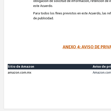
obligación de solicitud de información, retención de
este Acuerdo.
Para todos los fines previstos en este Acuerdo, las r
de publicidad.
ANEXO 4: AVISO DE PRI
Sitio de Amazon
Aviso de pr
amazon.com.mx
Amazon.com.