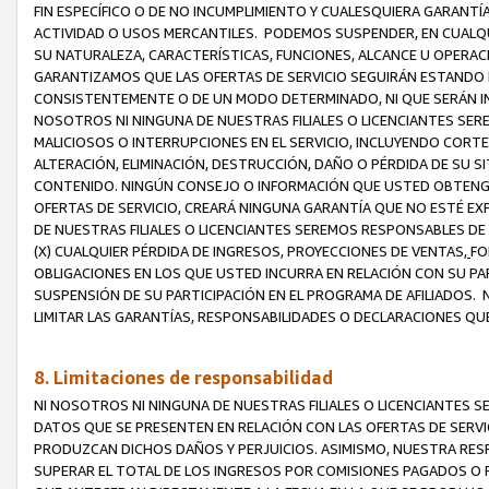
FIN ESPECÍFICO O DE NO INCUMPLIMIENTO Y CUALESQUIERA GARANTÍ
ACTIVIDAD O USOS MERCANTILES. PODEMOS SUSPENDER, EN CUALQU
SU NATURALEZA, CARACTERÍSTICAS, FUNCIONES, ALCANCE U OPERACI
GARANTIZAMOS QUE LAS OFERTAS DE SERVICIO SEGUIRÁN ESTANDO 
CONSISTENTEMENTE O DE UN MODO DETERMINADO, NI QUE SERÁN IN
NOSOTROS NI NINGUNA DE NUESTRAS FILIALES O LICENCIANTES SER
MALICIOSOS O INTERRUPCIONES EN EL SERVICIO, INCLUYENDO CORTES
ALTERACIÓN, ELIMINACIÓN, DESTRUCCIÓN, DAÑO O PÉRDIDA DE SU S
CONTENIDO. NINGÚN CONSEJO O INFORMACIÓN QUE USTED OBTENGA
OFERTAS DE SERVICIO, CREARÁ NINGUNA GARANTÍA QUE NO ESTÉ E
DE NUESTRAS FILIALES O LICENCIANTES SEREMOS RESPONSABLES D
(X) CUALQUIER PÉRDIDA DE INGRESOS, PROYECCIONES DE VENTAS,
FO
OBLIGACIONES EN LOS QUE USTED INCURRA EN RELACIÓN CON SU PART
SUSPENSIÓN DE SU PARTICIPACIÓN EN EL PROGRAMA DE AFILIADOS.
LIMITAR LAS GARANTÍAS, RESPONSABILIDADES O DECLARACIONES QU
8. Limitaciones de responsabilidad
NI NOSOTROS NI NINGUNA DE NUESTRAS FILIALES O LICENCIANTES
DATOS QUE SE PRESENTEN EN RELACIÓN CON LAS OFERTAS DE SERVIC
PRODUZCAN DICHOS DAÑOS Y PERJUICIOS. ASIMISMO, NUESTRA RESP
SUPERAR EL TOTAL DE LOS INGRESOS POR COMISIONES PAGADOS O