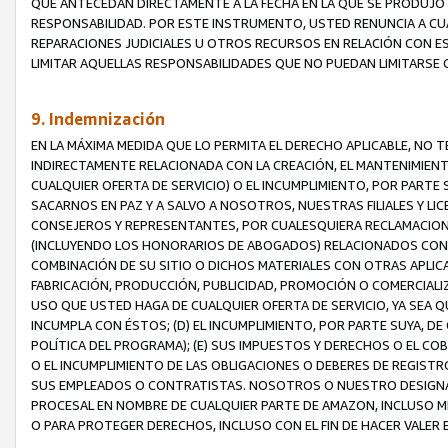
QUE ANTECEDAN DIRECTAMENTE A LA FECHA EN LA QUE SE PRODUJO 
RESPONSABILIDAD. POR ESTE INSTRUMENTO, USTED RENUNCIA A CU
REPARACIONES JUDICIALES U OTROS RECURSOS EN RELACIÓN CON E
LIMITAR AQUELLAS RESPONSABILIDADES QUE NO PUEDAN LIMITARSE 
9. Indemnización
EN LA MÁXIMA MEDIDA QUE LO PERMITA EL DERECHO APLICABLE, N
INDIRECTAMENTE RELACIONADA CON LA CREACIÓN, EL MANTENIMIENT
CUALQUIER OFERTA DE SERVICIO) O EL INCUMPLIMIENTO, POR PARTE
SACARNOS EN PAZ Y A SALVO A NOSOTROS, NUESTRAS FILIALES Y L
CONSEJEROS Y REPRESENTANTES, POR CUALESQUIERA RECLAMACIONE
(INCLUYENDO LOS HONORARIOS DE ABOGADOS) RELACIONADOS CON (A
COMBINACIÓN DE SU SITIO O DICHOS MATERIALES CON OTRAS APLICA
FABRICACIÓN, PRODUCCIÓN, PUBLICIDAD, PROMOCIÓN O COMERCIALIZA
USO QUE USTED HAGA DE CUALQUIER OFERTA DE SERVICIO, YA SEA 
INCUMPLA CON ÉSTOS; (D) EL INCUMPLIMIENTO, POR PARTE SUYA, 
POLÍTICA DEL PROGRAMA); (E) SUS IMPUESTOS Y DERECHOS O EL CO
O EL INCUMPLIMIENTO DE LAS OBLIGACIONES O DEBERES DE REGISTR
SUS EMPLEADOS O CONTRATISTAS. NOSOTROS O NUESTRO DESIGNA
PROCESAL EN NOMBRE DE CUALQUIER PARTE DE AMAZON, INCLUSO M
O PARA PROTEGER DERECHOS, INCLUSO CON EL FIN DE HACER VALER 