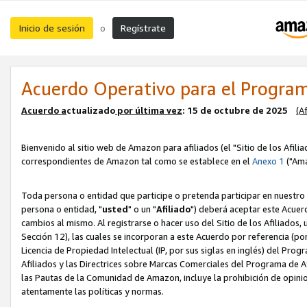
Inicio de sesión
Regístrate
o
Acuerdo Operativo para el Program
Acuerdo a
ctualizado
por ú
l
tima vez
: 15 de octubre de 2025
(A
Bienvenido al sitio web de Amazon para afiliados (el "Sitio de los Afili
correspondientes de Amazon tal como se establece en el
Anexo 1
("Ama
Toda persona o entidad que participe o pretenda participar en nuestro
persona o entidad, "
usted
" o un "
Afiliado
") deberá aceptar este Acuer
cambios al mismo. Al registrarse o hacer uso del Sitio de los Afiliados
Sección 12), las cuales se incorporan a este Acuerdo por referencia (po
Licencia de Propiedad Intelectual (IP, por sus siglas en inglés) del Pr
Afiliados y las Directrices sobre Marcas Comerciales del Programa de A
las Pautas de la Comunidad de Amazon, incluye la prohibición de opinio
atentamente las políticas y normas.