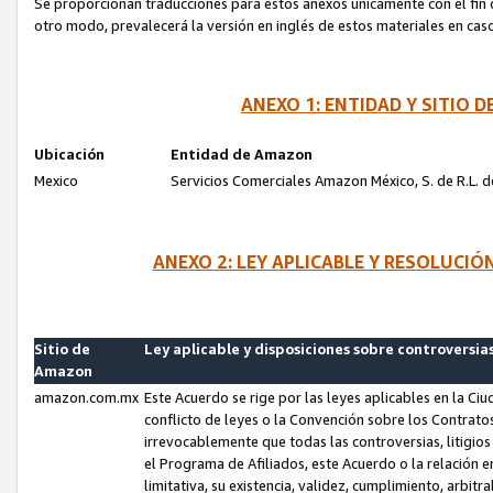
Se proporcionan traducciones para estos anexos únicamente con el fin de
otro modo, prevalecerá la versión en inglés de estos materiales en cas
ANEXO 1: ENTIDAD Y SITIO
Ubicación
Entidad de Amazon
Mexico
Servicios Comerciales Amazon México, S. de R.L. de
ANEXO 2: LEY APLICABLE Y RESOLUCI
Sitio de
Ley aplicable y disposiciones sobre controversia
Amazon
amazon.com.mx
Este Acuerdo se rige por las leyes aplicables en la Ci
conflicto de leyes o la Convención sobre los Contrat
irrevocablemente que todas las controversias, litigio
el Programa de Afiliados, este Acuerdo o la relación 
limitativa, su existencia, validez, cumplimiento, arbit