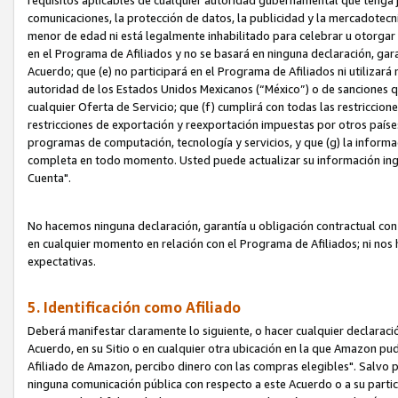
requisitos aplicables de cualquier autoridad gubernamental que tenga j
comunicaciones, la protección de datos, la publicidad y la mercadotecni
menor de edad ni está legalmente inhabilitado para celebrar u otorgar
en el Programa de Afiliados y no se basará en ninguna declaración, ga
Acuerdo; que (e) no participará en el Programa de Afiliados ni utilizará
autoridad de los Estados Unidos Mexicanos (“México”) o de sanciones q
cualquier Oferta de Servicio; que (f) cumplirá con todas las restriccio
restricciones de exportación y reexportación impuestas por otros países
programas de computación, tecnología y servicios, y que (g) la informac
completa en todo momento. Usted puede actualizar su información ingre
Cuenta".
No hacemos ninguna declaración, garantía u obligación contractual con 
en cualquier momento en relación con el Programa de Afiliados; ni no
expectativas.
5. Identificación como Afiliado
Deberá manifestar claramente lo siguiente, o hacer cualquier declarac
Acuerdo, en su Sitio o en cualquier otra ubicación en la que Amazon pu
Afiliado de Amazon, percibo dinero con las compras elegibles". Salvo po
ninguna comunicación pública con respecto a este Acuerdo o a su partici