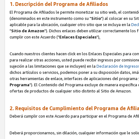
1. Descripción del Programa de Afiliados
El Programa de Afiliados le permite monetizar su sitio web, el contenid
(denominados en este instrumento como su "
Sitio
") al colocar en su Si
aplicable para la ubicación, cualquier otro sitio que se incluya en la
Decl
"
Sitio de Amazon
"). Dichos enlaces deben utilizar correctamente los 
cumplir con este Acuerdo ("
Enlaces
Especiales
")
.
Cuando nuestros clientes hacen click en los Enlaces Especiales para com
para realizar otras acciones, usted puede recibir ingresos por comisio
sujeción a las limitaciones que se incluyen) en la
Declaración de Ingreso
dichos artículos o servicios, podemos poner a su disposición datos, im
otras herramientas de enlace, interfaces de aplicaciones del programa 
Programa
"). El Contenido del Programa excluye de manera específica 
ofertas de productos de cualquier sitio distinto al Sitio de Amazon.
2. Requisitos de Cumplimiento del Programa de Afili
Deberá cumplir con este Acuerdo para participar en el Programa de Afil
Deberá proporcionarnos, sin dilación, cualquier información que le sol