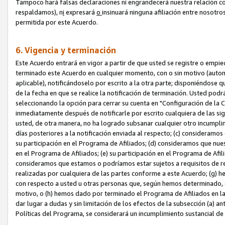
Tampoco hará falsas declaraciones ni engrandecerá nuestra relación co
respaldamos), n
i
expresará
o
insinuará ninguna afiliación entre nosotr
permitida por este Acuerdo.
6. Vigencia y terminación
Este Acuerdo entrará en vigor a partir de que usted se registre o empi
terminado este Acuerdo en cualquier momento, con o sin motivo (automát
aplicable), notificándoselo por escrito a la otra parte; disponiéndose q
de la fecha en que se realice la notificación de terminación. Usted podrá
seleccionando la opción para cerrar su cuenta en "Configuración de l
inmediatamente después de notificarle por escrito cualquiera de las sigu
usted, de otra manera, no ha logrado subsanar cualquier otro incumpli
días posteriores a la notificación enviada al respecto; (c) consideram
su participación en el Programa de Afiliados; (d) consideramos que nue
en el Programa de Afiliados; (e) su participación en el Programa de Afil
consideramos que estamos o podríamos estar sujetos a requisitos de re
realizadas por cualquiera de las partes conforme a este Acuerdo; (g)
con respecto a usted u otras personas que, según hemos determinado, e
motivo, o (h) hemos dado por terminado el Programa de Afiliados en l
dar lugar a dudas y sin limitación de los efectos de la subsección (a) a
Políticas del Programa, se considerará un incumplimiento sustancial d