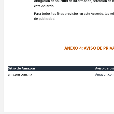
obligación de solicitud de información, retención de
este Acuerdo.
Para todos los fines previstos en este Acuerdo, las r
de publicidad.
ANEXO 4: AVISO DE PRI
Sitio de Amazon
Aviso de pr
amazon.com.mx
Amazon.com.