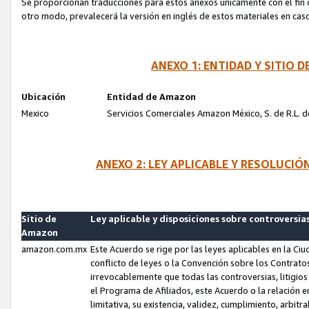
Se proporcionan traducciones para estos anexos únicamente con el fin de
otro modo, prevalecerá la versión en inglés de estos materiales en cas
ANEXO 1: ENTIDAD Y SITIO
Ubicación
Entidad de Amazon
Mexico
Servicios Comerciales Amazon México, S. de R.L. de
ANEXO 2: LEY APLICABLE Y RESOLUCI
Sitio de
Ley aplicable y disposiciones sobre controversia
Amazon
amazon.com.mx
Este Acuerdo se rige por las leyes aplicables en la Ci
conflicto de leyes o la Convención sobre los Contrat
irrevocablemente que todas las controversias, litigio
el Programa de Afiliados, este Acuerdo o la relación 
limitativa, su existencia, validez, cumplimiento, arbit