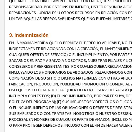
QUE ANTECEDAN DIRECTAMENTE A LA FECHA EN LA QUE SE PRODUJO 
RESPONSABILIDAD. POR ESTE INSTRUMENTO, USTED RENUNCIA A CU
REPARACIONES JUDICIALES U OTROS RECURSOS EN RELACIÓN CON E
LIMITAR AQUELLAS RESPONSABILIDADES QUE NO PUEDAN LIMITARSE 
9. Indemnización
EN LA MÁXIMA MEDIDA QUE LO PERMITA EL DERECHO APLICABLE, N
INDIRECTAMENTE RELACIONADA CON LA CREACIÓN, EL MANTENIMIENT
CUALQUIER OFERTA DE SERVICIO) O EL INCUMPLIMIENTO, POR PARTE
SACARNOS EN PAZ Y A SALVO A NOSOTROS, NUESTRAS FILIALES Y L
CONSEJEROS Y REPRESENTANTES, POR CUALESQUIERA RECLAMACIONE
(INCLUYENDO LOS HONORARIOS DE ABOGADOS) RELACIONADOS CON (A
COMBINACIÓN DE SU SITIO O DICHOS MATERIALES CON OTRAS APLICA
FABRICACIÓN, PRODUCCIÓN, PUBLICIDAD, PROMOCIÓN O COMERCIALIZA
USO QUE USTED HAGA DE CUALQUIER OFERTA DE SERVICIO, YA SEA 
INCUMPLA CON ÉSTOS; (D) EL INCUMPLIMIENTO, POR PARTE SUYA, 
POLÍTICA DEL PROGRAMA); (E) SUS IMPUESTOS Y DERECHOS O EL CO
O EL INCUMPLIMIENTO DE LAS OBLIGACIONES O DEBERES DE REGISTR
SUS EMPLEADOS O CONTRATISTAS. NOSOTROS O NUESTRO DESIGNA
PROCESAL EN NOMBRE DE CUALQUIER PARTE DE AMAZON, INCLUSO M
O PARA PROTEGER DERECHOS, INCLUSO CON EL FIN DE HACER VALER 