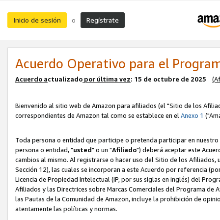
Inicio de sesión
Regístrate
o
Acuerdo Operativo para el Program
Acuerdo a
ctualizado
por ú
l
tima vez
: 15 de octubre de 2025
(A
Bienvenido al sitio web de Amazon para afiliados (el "Sitio de los Afili
correspondientes de Amazon tal como se establece en el
Anexo 1
("Ama
Toda persona o entidad que participe o pretenda participar en nuestro
persona o entidad, "
usted
" o un "
Afiliado
") deberá aceptar este Acuer
cambios al mismo. Al registrarse o hacer uso del Sitio de los Afiliados
Sección 12), las cuales se incorporan a este Acuerdo por referencia (po
Licencia de Propiedad Intelectual (IP, por sus siglas en inglés) del Pr
Afiliados y las Directrices sobre Marcas Comerciales del Programa de A
las Pautas de la Comunidad de Amazon, incluye la prohibición de opinio
atentamente las políticas y normas.