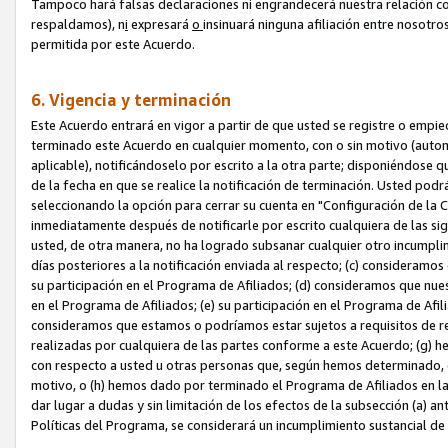
Tampoco hará falsas declaraciones ni engrandecerá nuestra relación co
respaldamos), n
i
expresará
o
insinuará ninguna afiliación entre nosotr
permitida por este Acuerdo.
6. Vigencia y terminación
Este Acuerdo entrará en vigor a partir de que usted se registre o empi
terminado este Acuerdo en cualquier momento, con o sin motivo (automát
aplicable), notificándoselo por escrito a la otra parte; disponiéndose q
de la fecha en que se realice la notificación de terminación. Usted podrá
seleccionando la opción para cerrar su cuenta en "Configuración de l
inmediatamente después de notificarle por escrito cualquiera de las sigu
usted, de otra manera, no ha logrado subsanar cualquier otro incumpli
días posteriores a la notificación enviada al respecto; (c) consideram
su participación en el Programa de Afiliados; (d) consideramos que nue
en el Programa de Afiliados; (e) su participación en el Programa de Afil
consideramos que estamos o podríamos estar sujetos a requisitos de re
realizadas por cualquiera de las partes conforme a este Acuerdo; (g)
con respecto a usted u otras personas que, según hemos determinado, e
motivo, o (h) hemos dado por terminado el Programa de Afiliados en l
dar lugar a dudas y sin limitación de los efectos de la subsección (a) a
Políticas del Programa, se considerará un incumplimiento sustancial d