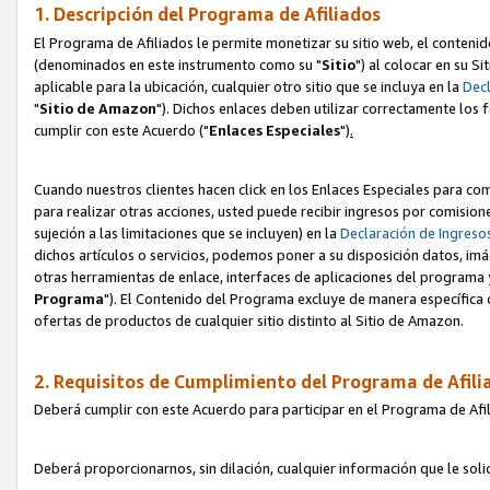
1. Descripción del Programa de Afiliados
El Programa de Afiliados le permite monetizar su sitio web, el contenid
(denominados en este instrumento como su "
Sitio
") al colocar en su Si
aplicable para la ubicación, cualquier otro sitio que se incluya en la
Decl
"
Sitio de Amazon
"). Dichos enlaces deben utilizar correctamente los 
cumplir con este Acuerdo ("
Enlaces
Especiales
")
.
Cuando nuestros clientes hacen click en los Enlaces Especiales para com
para realizar otras acciones, usted puede recibir ingresos por comisio
sujeción a las limitaciones que se incluyen) en la
Declaración de Ingreso
dichos artículos o servicios, podemos poner a su disposición datos, im
otras herramientas de enlace, interfaces de aplicaciones del programa 
Programa
"). El Contenido del Programa excluye de manera específica 
ofertas de productos de cualquier sitio distinto al Sitio de Amazon.
2. Requisitos de Cumplimiento del Programa de Afili
Deberá cumplir con este Acuerdo para participar en el Programa de Afil
Deberá proporcionarnos, sin dilación, cualquier información que le sol