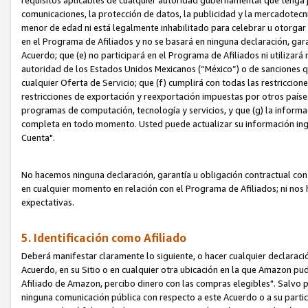
requisitos aplicables de cualquier autoridad gubernamental que tenga j
comunicaciones, la protección de datos, la publicidad y la mercadotecni
menor de edad ni está legalmente inhabilitado para celebrar u otorgar
en el Programa de Afiliados y no se basará en ninguna declaración, ga
Acuerdo; que (e) no participará en el Programa de Afiliados ni utilizará
autoridad de los Estados Unidos Mexicanos (“México”) o de sanciones q
cualquier Oferta de Servicio; que (f) cumplirá con todas las restriccio
restricciones de exportación y reexportación impuestas por otros países
programas de computación, tecnología y servicios, y que (g) la informac
completa en todo momento. Usted puede actualizar su información ingre
Cuenta".
No hacemos ninguna declaración, garantía u obligación contractual con 
en cualquier momento en relación con el Programa de Afiliados; ni no
expectativas.
5. Identificación como Afiliado
Deberá manifestar claramente lo siguiente, o hacer cualquier declarac
Acuerdo, en su Sitio o en cualquier otra ubicación en la que Amazon pu
Afiliado de Amazon, percibo dinero con las compras elegibles". Salvo po
ninguna comunicación pública con respecto a este Acuerdo o a su partici