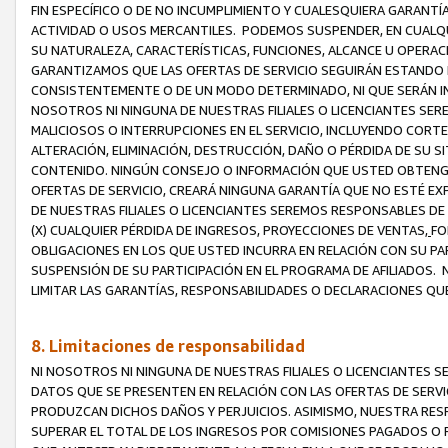
FIN ESPECÍFICO O DE NO INCUMPLIMIENTO Y CUALESQUIERA GARANTÍ
ACTIVIDAD O USOS MERCANTILES. PODEMOS SUSPENDER, EN CUALQU
SU NATURALEZA, CARACTERÍSTICAS, FUNCIONES, ALCANCE U OPERACI
GARANTIZAMOS QUE LAS OFERTAS DE SERVICIO SEGUIRÁN ESTANDO 
CONSISTENTEMENTE O DE UN MODO DETERMINADO, NI QUE SERÁN IN
NOSOTROS NI NINGUNA DE NUESTRAS FILIALES O LICENCIANTES SER
MALICIOSOS O INTERRUPCIONES EN EL SERVICIO, INCLUYENDO CORTES
ALTERACIÓN, ELIMINACIÓN, DESTRUCCIÓN, DAÑO O PÉRDIDA DE SU S
CONTENIDO. NINGÚN CONSEJO O INFORMACIÓN QUE USTED OBTENGA
OFERTAS DE SERVICIO, CREARÁ NINGUNA GARANTÍA QUE NO ESTÉ E
DE NUESTRAS FILIALES O LICENCIANTES SEREMOS RESPONSABLES D
(X) CUALQUIER PÉRDIDA DE INGRESOS, PROYECCIONES DE VENTAS,
FO
OBLIGACIONES EN LOS QUE USTED INCURRA EN RELACIÓN CON SU PART
SUSPENSIÓN DE SU PARTICIPACIÓN EN EL PROGRAMA DE AFILIADOS.
LIMITAR LAS GARANTÍAS, RESPONSABILIDADES O DECLARACIONES QU
8. Limitaciones de responsabilidad
NI NOSOTROS NI NINGUNA DE NUESTRAS FILIALES O LICENCIANTES
DATOS QUE SE PRESENTEN EN RELACIÓN CON LAS OFERTAS DE SERVIC
PRODUZCAN DICHOS DAÑOS Y PERJUICIOS. ASIMISMO, NUESTRA RESP
SUPERAR EL TOTAL DE LOS INGRESOS POR COMISIONES PAGADOS O