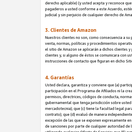
derecho aplicable) (y usted acepta y reconoce que 
pagaderos a usted conforme a este Acuerdo, estén 
judicial y sin perjuicio de cualquier derecho de Am
3. Clientes de Amazon
Nuestros clientes no son, como consecuencia a su p
venta, normas, políticas y procedimientos operativo
el sitio de Amazon se aplicarán a dichos clientes
clientes y, si alguno de éstos se comunicara con u
instrucciones de contacto que figuran en dicho Sit
4. Garantías
Usted declara, garantiza y conviene que (a) partic
participación en el Programa de Afiliados ni la cr
permisos, directrices, códigos de conducta, normas
gubernamental que tenga jurisdicción sobre usted
mercadotecnia); que (c) tiene la facultad legal pa
contrato); que (d) evaluó de manera independient
excepción de las que se exponen expresamente en el
de sanciones por parte de cualquier autoridad de 