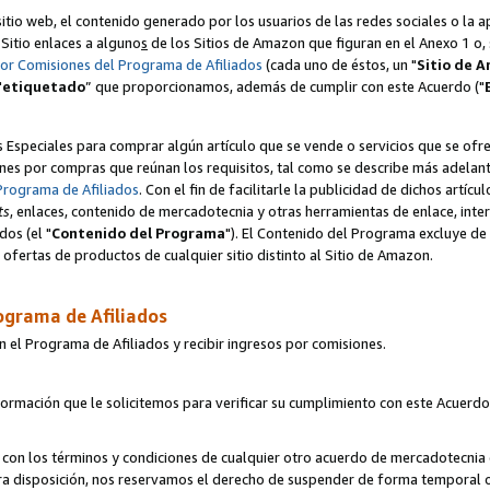
itio web, el contenido generado por los usuarios de las redes sociales o la 
u Sitio enlaces a alguno
s
de los Sitios de Amazon que figuran en el Anexo 1 o, s
por Comisiones del Programa de Afiliados
(cada uno de éstos, un "
Sitio de 
"
etiquetado
” que proporcionamos, además de cumplir con este Acuerdo ("
s Especiales para comprar algún artículo que se vende o servicios que se ofre
nes por compras que reúnan los requisitos, tal como se describe más adelante 
Programa de Afiliados
. Con el fin de facilitarle la publicidad de dichos artíc
ts
, enlaces, contenido de mercadotecnia y otras herramientas de enlace, int
os (el "
Contenido del Programa
"). El Contenido del Programa excluye de 
ofertas de productos de cualquier sitio distinto al Sitio de Amazon.
ograma de Afiliados
n el Programa de Afiliados y recibir ingresos por comisiones.
formación que le solicitemos para verificar su cumplimiento con este Acuerd
con los términos y condiciones de cualquier otro acuerdo de mercadotecnia d
tra disposición, nos reservamos el derecho de suspender de forma temporal 