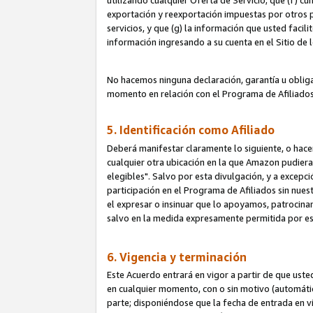
utilizando cualquier Oferta de Servicio; que (f) c
exportación y reexportación impuestas por otros p
servicios, y que (g) la información que usted faci
información ingresando a su cuenta en el Sitio de 
No hacemos ninguna declaración, garantía u obliga
momento en relación con el Programa de Afiliados
5. Identificación como Afiliado
Deberá manifestar claramente lo siguiente, o hace
cualquier otra ubicación en la que Amazon pudier
elegibles". Salvo por esta divulgación, y a excepc
participación en el Programa de Afiliados sin nues
el expresar o insinuar que lo apoyamos, patrocin
salvo en la medida expresamente permitida por e
6. Vigencia y terminación
Este Acuerdo entrará en vigor a partir de que ust
en cualquier momento, con o sin motivo (automáticam
parte; disponiéndose que la fecha de entrada en vig