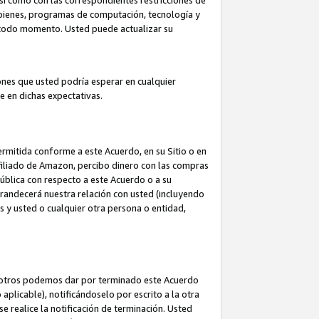
así como con las correspondientes restricciones de
a bienes, programas de computación, tecnología y
en todo momento. Usted puede actualizar su
ones que usted podría esperar en cualquier
 en dichas expectativas.
rmitida conforme a este Acuerdo, en su Sitio o en
filiado de Amazon, percibo dinero con las compras
pública con respecto a este Acuerdo o a su
grandecerá nuestra relación con usted (incluyendo
os y usted o cualquier otra persona o entidad,
nosotros podemos dar por terminado este Acuerdo
aplicable), notificándoselo por escrito a la otra
e realice la notificación de terminación. Usted