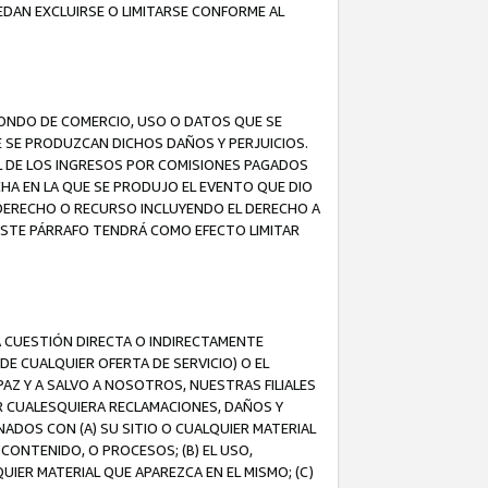
EDAN EXCLUIRSE O LIMITARSE CONFORME AL
FONDO DE COMERCIO, USO O DATOS QUE SE
UE SE PRODUZCAN DICHOS DAÑOS Y PERJUICIOS.
L DE LOS INGRESOS POR COMISIONES PAGADOS
A EN LA QUE SE PRODUJO EL EVENTO QUE DIO
 DERECHO O RECURSO INCLUYENDO EL DERECHO A
ESTE PÁRRAFO TENDRÁ COMO EFECTO LIMITAR
A CUESTIÓN DIRECTA O INDIRECTAMENTE
E CUALQUIER OFERTA DE SERVICIO) O EL
AZ Y A SALVO A NOSOTROS, NUESTRAS FILIALES
R CUALESQUIERA RECLAMACIONES, DAÑOS Y
ADOS CON (A) SU SITIO O CUALQUIER MATERIAL
CONTENIDO, O PROCESOS; (B) EL USO,
UIER MATERIAL QUE APAREZCA EN EL MISMO; (C)