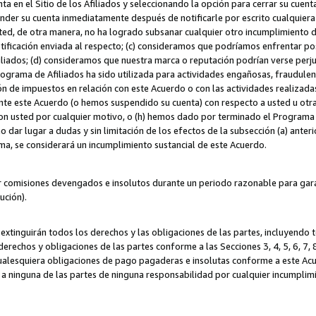
ta en el Sitio de los Afiliados y seleccionando la opción para cerrar su cuen
r su cuenta inmediatamente después de notificarle por escrito cualquiera de
sted, de otra manera, no ha logrado subsanar cualquier otro incumplimiento d
otificación enviada al respecto; (c) consideramos que podríamos enfrentar p
iliados; (d) consideramos que nuestra marca o reputación podrían verse perju
Programa de Afiliados ha sido utilizada para actividades engañosas, fraudule
ón de impuestos en relación con este Acuerdo o con las actividades realizada
te este Acuerdo (o hemos suspendido su cuenta) con respecto a usted u otr
con usted por cualquier motivo, o (h) hemos dado por terminado el Programa
 dar lugar a dudas y sin limitación de los efectos de la subsección (a) anteri
ama, se considerará un incumplimiento sustancial de este Acuerdo.
r comisiones devengados e insolutos durante un periodo razonable para garan
lución).
extinguirán todos los derechos y las obligaciones de las partes, incluyendo
derechos y obligaciones de las partes conforme a las Secciones 3, 4, 5, 6, 7,
cualesquiera obligaciones de pago pagaderas e insolutas conforme a este Acue
 a ninguna de las partes de ninguna responsabilidad por cualquier incumpli