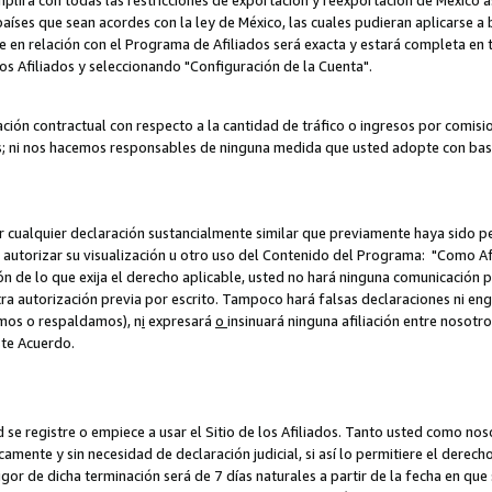
umplirá con todas las restricciones de exportación y reexportación de México 
aíses que sean acordes con la ley de México, las cuales pudieran aplicarse 
lite en relación con el Programa de Afiliados será exacta y estará completa 
los Afiliados y seleccionando "Configuración de la Cuenta".
ción contractual con respecto a la cantidad de tráfico o ingresos por comisi
; ni nos hacemos responsables de ninguna medida que usted adopte con base
r cualquier declaración sustancialmente similar que previamente haya sido pe
a autorizar su visualización u otro uso del Contenido del Programa: "Como A
ión de lo que exija el derecho aplicable, usted no hará ninguna comunicación 
tra autorización previa por escrito. Tampoco hará falsas declaraciones ni en
amos o respaldamos), n
i
expresará
o
insinuará ninguna afiliación entre nosotr
ste Acuerdo.
ed se registre o empiece a usar el Sitio de los Afiliados. Tanto usted como 
ente y sin necesidad de declaración judicial, si así lo permitiere el derecho 
or de dicha terminación será de 7 días naturales a partir de la fecha en que s