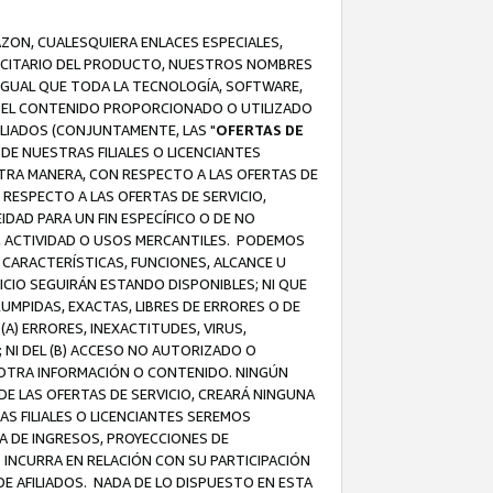
AZON, CUALESQUIERA ENLACES ESPECIALES,
LICITARIO DEL PRODUCTO, NUESTROS NOMBRES
 IGUAL QUE TODA LA TECNOLOGÍA, SOFTWARE,
 Y EL CONTENIDO PROPORCIONADO O UTILIZADO
ILIADOS (CONJUNTAMENTE, LAS "
OFERTAS DE
DE NUESTRAS FILIALES O LICENCIANTES
OTRA MANERA, CON RESPECTO A LAS OFERTAS DE
RESPECTO A LAS OFERTAS DE SERVICIO,
IDAD PARA UN FIN ESPECÍFICO O DE NO
S, ACTIVIDAD O USOS MERCANTILES. PODEMOS
 CARACTERÍSTICAS, FUNCIONES, ALCANCE U
ICIO SEGUIRÁN ESTANDO DISPONIBLES; NI QUE
MPIDAS, EXACTAS, LIBRES DE ERRORES O DE
) ERRORES, INEXACTITUDES, VIRUS,
 NI DEL (B) ACCESO NO AUTORIZADO O
U OTRA INFORMACIÓN O CONTENIDO. NINGÚN
E LAS OFERTAS DE SERVICIO, CREARÁ NINGUNA
S FILIALES O LICENCIANTES SEREMOS
A DE INGRESOS, PROYECCIONES DE
 INCURRA EN RELACIÓN CON SU PARTICIPACIÓN
DE AFILIADOS. NADA DE LO DISPUESTO EN ESTA