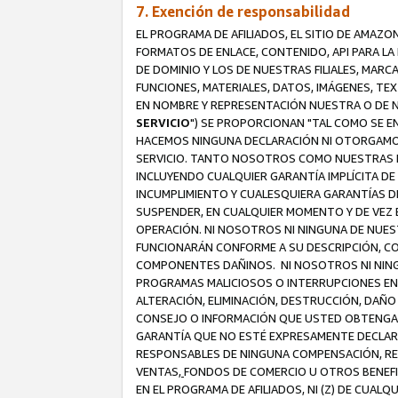
7. Exención de responsabilidad
EL PROGRAMA DE AFILIADOS, EL SITIO DE AMAZO
FORMATOS DE ENLACE, CONTENIDO, API PARA L
DE DOMINIO Y LOS DE NUESTRAS FILIALES, MAR
FUNCIONES, MATERIALES, DATOS, IMÁGENES, T
EN NOMBRE Y REPRESENTACIÓN NUESTRA O DE NU
SERVICIO
") SE PROPORCIONAN "TAL COMO SE E
HACEMOS NINGUNA DECLARACIÓN NI OTORGAMOS G
SERVICIO. TANTO NOSOTROS COMO NUESTRAS FI
INCLUYENDO CUALQUIER GARANTÍA IMPLÍCITA DE 
INCUMPLIMIENTO Y CUALESQUIERA GARANTÍAS D
SUSPENDER, EN CUALQUIER MOMENTO Y DE VEZ E
OPERACIÓN. NI NOSOTROS NI NINGUNA DE NUEST
FUNCIONARÁN CONFORME A SU DESCRIPCIÓN, CO
COMPONENTES DAÑINOS. NI NOSOTROS NI NINGUN
PROGRAMAS MALICIOSOS O INTERRUPCIONES EN E
ALTERACIÓN, ELIMINACIÓN, DESTRUCCIÓN, DAÑO
CONSEJO O INFORMACIÓN QUE USTED OBTENGA D
GARANTÍA QUE NO ESTÉ EXPRESAMENTE DECLARA
RESPONSABLES DE NINGUNA COMPENSACIÓN, REE
VENTAS,
FONDOS DE COMERCIO U OTROS BENEFIC
EN EL PROGRAMA DE AFILIADOS, NI (Z) DE CUAL