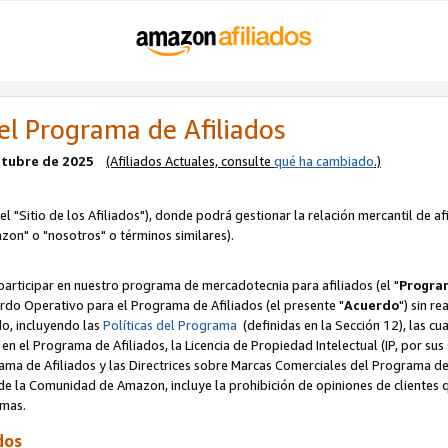
el Programa de Afiliados
octubre de 2025
(Afiliados Actuales, consulte
qué ha cambiado
.)
el "Sitio de los Afiliados"), donde podrá gestionar la relación mercantil de a
zon" o "nosotros" o términos similares).
articipar en nuestro programa de mercadotecnia para afiliados (el "
Program
rdo Operativo para el Programa de Afiliados (el presente "
Acuerdo
") sin r
do, incluyendo las
Políticas del Programa
(definidas en la Sección 12), las c
en el Programa de Afiliados, la Licencia de Propiedad Intelectual (IP, por sus 
ma de Afiliados y las Directrices sobre Marcas Comerciales del Programa de A
 la Comunidad de Amazon, incluye la prohibición de opiniones de clientes qu
normas.
dos