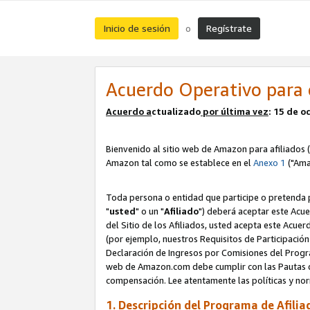
Inicio de sesión
Regístrate
o
Acuerdo Operativo para 
Acuerdo a
ctualizado
por ú
l
tima vez
: 15 de 
Bienvenido al sitio web de Amazon para afiliados (
Amazon tal como se establece en el
Anexo 1
("Ama
Toda persona o entidad que participe o pretenda p
"
usted
" o un "
Afiliado
") deberá aceptar este Acue
del Sitio de los Afiliados, usted acepta este Acuer
(por ejemplo, nuestros Requisitos de Participación 
Declaración de Ingresos por Comisiones del Progra
web de Amazon.com debe cumplir con las Pautas de
compensación. Lee atentamente las políticas y 
1. Descripción del Programa de Afilia