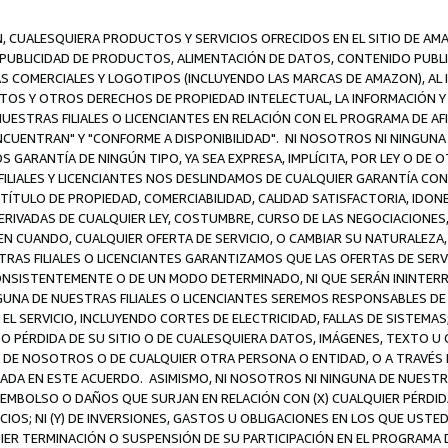
N, CUALESQUIERA PRODUCTOS Y SERVICIOS OFRECIDOS EN EL SITIO DE AM
A PUBLICIDAD DE PRODUCTOS, ALIMENTACIÓN DE DATOS, CONTENIDO PUB
CAS COMERCIALES Y LOGOTIPOS (INCLUYENDO LAS MARCAS DE AMAZON), AL
EXTOS Y OTROS DERECHOS DE PROPIEDAD INTELECTUAL, LA INFORMACIÓN
ESTRAS FILIALES O LICENCIANTES EN RELACIÓN CON EL PROGRAMA DE AF
NCUENTRAN" Y "CONFORME A DISPONIBILIDAD". NI NOSOTROS NI NINGUNA 
ARANTÍA DE NINGÚN TIPO, YA SEA EXPRESA, IMPLÍCITA, POR LEY O DE 
LIALES Y LICENCIANTES NOS DESLINDAMOS DE CUALQUIER GARANTÍA CON 
TÍTULO DE PROPIEDAD, COMERCIABILIDAD, CALIDAD SATISFACTORIA, IDONE
ERIVADAS DE CUALQUIER LEY, COSTUMBRE, CURSO DE LAS NEGOCIACIONE
N CUANDO, CUALQUIER OFERTA DE SERVICIO, O CAMBIAR SU NATURALEZA,
RAS FILIALES O LICENCIANTES GARANTIZAMOS QUE LAS OFERTAS DE SERV
NSISTENTEMENTE O DE UN MODO DETERMINADO, NI QUE SERÁN ININTERRU
A DE NUESTRAS FILIALES O LICENCIANTES SEREMOS RESPONSABLES DE (A
L SERVICIO, INCLUYENDO CORTES DE ELECTRICIDAD, FALLAS DE SISTEMAS;
 O PÉRDIDA DE SU SITIO O DE CUALESQUIERA DATOS, IMÁGENES, TEXTO 
E NOSOTROS O DE CUALQUIER OTRA PERSONA O ENTIDAD, O A TRAVÉS D
DA EN ESTE ACUERDO. ASIMISMO, NI NOSOTROS NI NINGUNA DE NUESTRA
MBOLSO O DAÑOS QUE SURJAN EN RELACIÓN CON (X) CUALQUIER PÉRDID
IOS; NI (Y) DE INVERSIONES, GASTOS U OBLIGACIONES EN LOS QUE USTED
QUIER TERMINACIÓN O SUSPENSIÓN DE SU PARTICIPACIÓN EN EL PROGRAMA 