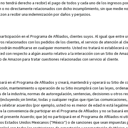
no tendrá derecho a recibir) el pago de todos y cada uno de los ingresos por
o no directamente relacionados con dicho incumplimiento, sin que medie not
azon a recibir una indemnización por daños y perjuicios.
articipación en el Programa de Afiliados, clientes suyos. Al igual que entre u
s relacionados con los pedidos de los clientes, el servicio de atención al cl
 y podrán modificarse en cualquier momento. Usted no tratará ni establecerá
sted con respecto a algún asunto relativo a la interacción con un Sitio de Ama
io de Amazon para tratar cuestiones relacionadas con servicio al cliente.
ipará en el Programa de Afiliados y creará, mantendrá y operará su Sitio de 
eación, mantenimiento u operación de su Sitio incumplirá con las leyes, orden
 de la industria, normas de autoregulación, sentencias, decisiones u otros re
 (incluyendo
sin limitar, todas y cualquier reglas que rijan las comunicaciones,
ra celebrar acuerdos (por ejemplo, usted no es menor de edad ni está legalme
e
s
la conveniencia de participar en el Programa de Afiliados y no se basará e
 presente Acuerdo; que (e) no participará en el Programa de Afiliados ni util
los Estados Unidos Mexicanos (“México”) o de sanciones que sean impuestas p