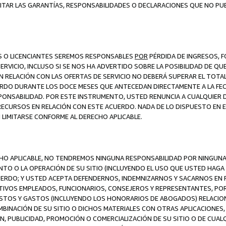
ITAR LAS GARANTÍAS, RESPONSABILIDADES O DECLARACIONES QUE NO PU
ES O LICENCIANTES SEREMOS RESPONSABLES
POR
PÉRDIDA DE INGRESOS, 
ERVICIO, INCLUSO SI SE NOS HA ADVERTIDO SOBRE LA POSIBILIDAD DE Q
N RELACIÓN CON LAS OFERTAS DE SERVICIO NO DEBERÁ SUPERAR EL TOTA
RDO DURANTE LOS DOCE MESES QUE ANTECEDAN DIRECTAMENTE A LA FECH
SPONSABILIDAD. POR ESTE INSTRUMENTO, USTED RENUNCIA A CUALQUIER
 RECURSOS EN RELACIÓN CON ESTE ACUERDO. NADA DE LO DISPUESTO EN 
LIMITARSE CONFORME AL DERECHO APLICABLE.
ECHO APLICABLE, NO TENDREMOS NINGUNA RESPONSABILIDAD POR NINGUN
NTO O LA OPERACIÓN DE SU SITIO (INCLUYENDO EL USO QUE USTED HAGA D
UERDO; Y USTED ACEPTA DEFENDERNOS, INDEMNIZARNOS Y SACARNOS EN P
CTIVOS EMPLEADOS, FUNCIONARIOS, CONSEJEROS Y REPRESENTANTES, PO
COSTOS Y GASTOS (INCLUYENDO LOS HONORARIOS DE ABOGADOS) RELACION
MBINACIÓN DE SU SITIO O DICHOS MATERIALES CON OTRAS APLICACIONES, 
, PUBLICIDAD, PROMOCIÓN O COMERCIALIZACIÓN DE SU SITIO O DE CUALQ