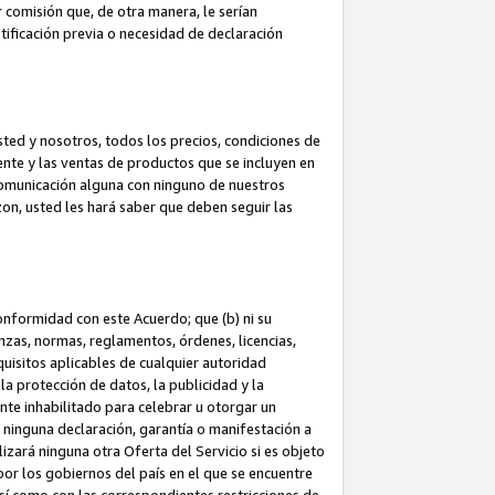
 comisión que, de otra manera, le serían
ificación previa o necesidad de declaración
sted y nosotros, todos los precios, condiciones de
iente y las ventas de productos que se incluyen en
 comunicación alguna con ninguno de nuestros
zon, usted les hará saber que deben seguir las
conformidad con este Acuerdo; que (b) ni su
anzas, normas, reglamentos, órdenes, licencias,
quisitos aplicables de cualquier autoridad
 la protección de datos, la publicidad y la
nte inhabilitado para celebrar u otorgar un
n ninguna declaración, garantía o manifestación a
izará ninguna otra Oferta del Servicio si es objeto
or los gobiernos del país en el que se encuentre