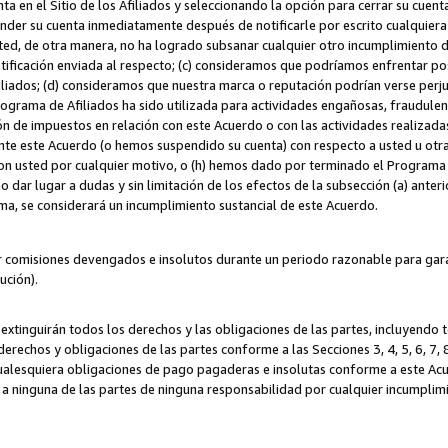
ta en el Sitio de los Afiliados y seleccionando la opción para cerrar su cuen
r su cuenta inmediatamente después de notificarle por escrito cualquiera de
sted, de otra manera, no ha logrado subsanar cualquier otro incumplimiento d
otificación enviada al respecto; (c) consideramos que podríamos enfrentar p
iliados; (d) consideramos que nuestra marca o reputación podrían verse perju
Programa de Afiliados ha sido utilizada para actividades engañosas, fraudule
ón de impuestos en relación con este Acuerdo o con las actividades realizada
te este Acuerdo (o hemos suspendido su cuenta) con respecto a usted u otr
con usted por cualquier motivo, o (h) hemos dado por terminado el Programa
 dar lugar a dudas y sin limitación de los efectos de la subsección (a) anteri
ama, se considerará un incumplimiento sustancial de este Acuerdo.
r comisiones devengados e insolutos durante un periodo razonable para garan
lución).
extinguirán todos los derechos y las obligaciones de las partes, incluyendo
derechos y obligaciones de las partes conforme a las Secciones 3, 4, 5, 6, 7,
cualesquiera obligaciones de pago pagaderas e insolutas conforme a este Acue
 a ninguna de las partes de ninguna responsabilidad por cualquier incumpli