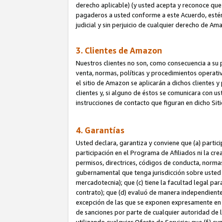
derecho aplicable) (y usted acepta y reconoce que 
pagaderos a usted conforme a este Acuerdo, estén 
judicial y sin perjuicio de cualquier derecho de Am
3. Clientes de Amazon
Nuestros clientes no son, como consecuencia a su p
venta, normas, políticas y procedimientos operativo
el sitio de Amazon se aplicarán a dichos clientes
clientes y, si alguno de éstos se comunicara con u
instrucciones de contacto que figuran en dicho Sit
4. Garantías
Usted declara, garantiza y conviene que (a) partic
participación en el Programa de Afiliados ni la cr
permisos, directrices, códigos de conducta, normas
gubernamental que tenga jurisdicción sobre usted
mercadotecnia); que (c) tiene la facultad legal pa
contrato); que (d) evaluó de manera independient
excepción de las que se exponen expresamente en el
de sanciones por parte de cualquier autoridad de 