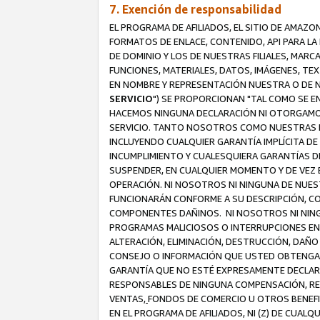
7. Exención de responsabilidad
EL PROGRAMA DE AFILIADOS, EL SITIO DE AMAZO
FORMATOS DE ENLACE, CONTENIDO, API PARA L
DE DOMINIO Y LOS DE NUESTRAS FILIALES, MAR
FUNCIONES, MATERIALES, DATOS, IMÁGENES, T
EN NOMBRE Y REPRESENTACIÓN NUESTRA O DE NU
SERVICIO
") SE PROPORCIONAN "TAL COMO SE E
HACEMOS NINGUNA DECLARACIÓN NI OTORGAMOS G
SERVICIO. TANTO NOSOTROS COMO NUESTRAS FI
INCLUYENDO CUALQUIER GARANTÍA IMPLÍCITA DE 
INCUMPLIMIENTO Y CUALESQUIERA GARANTÍAS D
SUSPENDER, EN CUALQUIER MOMENTO Y DE VEZ E
OPERACIÓN. NI NOSOTROS NI NINGUNA DE NUEST
FUNCIONARÁN CONFORME A SU DESCRIPCIÓN, CO
COMPONENTES DAÑINOS. NI NOSOTROS NI NINGUN
PROGRAMAS MALICIOSOS O INTERRUPCIONES EN E
ALTERACIÓN, ELIMINACIÓN, DESTRUCCIÓN, DAÑO
CONSEJO O INFORMACIÓN QUE USTED OBTENGA D
GARANTÍA QUE NO ESTÉ EXPRESAMENTE DECLARA
RESPONSABLES DE NINGUNA COMPENSACIÓN, REE
VENTAS,
FONDOS DE COMERCIO U OTROS BENEFIC
EN EL PROGRAMA DE AFILIADOS, NI (Z) DE CUAL