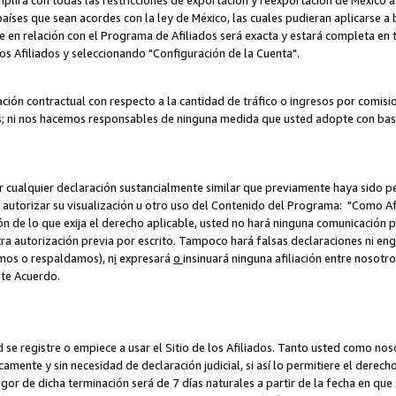
umplirá con todas las restricciones de exportación y reexportación de México 
aíses que sean acordes con la ley de México, las cuales pudieran aplicarse 
lite en relación con el Programa de Afiliados será exacta y estará completa 
los Afiliados y seleccionando "Configuración de la Cuenta".
ción contractual con respecto a la cantidad de tráfico o ingresos por comisi
; ni nos hacemos responsables de ninguna medida que usted adopte con base
r cualquier declaración sustancialmente similar que previamente haya sido pe
a autorizar su visualización u otro uso del Contenido del Programa: "Como A
ión de lo que exija el derecho aplicable, usted no hará ninguna comunicación 
tra autorización previa por escrito. Tampoco hará falsas declaraciones ni en
amos o respaldamos), n
i
expresará
o
insinuará ninguna afiliación entre nosotr
ste Acuerdo.
ed se registre o empiece a usar el Sitio de los Afiliados. Tanto usted como 
ente y sin necesidad de declaración judicial, si así lo permitiere el derecho 
or de dicha terminación será de 7 días naturales a partir de la fecha en que s