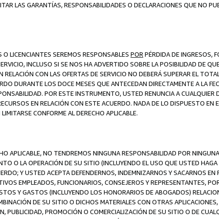
ITAR LAS GARANTÍAS, RESPONSABILIDADES O DECLARACIONES QUE NO PU
ES O LICENCIANTES SEREMOS RESPONSABLES
POR
PÉRDIDA DE INGRESOS, 
ERVICIO, INCLUSO SI SE NOS HA ADVERTIDO SOBRE LA POSIBILIDAD DE Q
N RELACIÓN CON LAS OFERTAS DE SERVICIO NO DEBERÁ SUPERAR EL TOTA
RDO DURANTE LOS DOCE MESES QUE ANTECEDAN DIRECTAMENTE A LA FECH
SPONSABILIDAD. POR ESTE INSTRUMENTO, USTED RENUNCIA A CUALQUIER
 RECURSOS EN RELACIÓN CON ESTE ACUERDO. NADA DE LO DISPUESTO EN 
LIMITARSE CONFORME AL DERECHO APLICABLE.
ECHO APLICABLE, NO TENDREMOS NINGUNA RESPONSABILIDAD POR NINGUN
NTO O LA OPERACIÓN DE SU SITIO (INCLUYENDO EL USO QUE USTED HAGA D
UERDO; Y USTED ACEPTA DEFENDERNOS, INDEMNIZARNOS Y SACARNOS EN P
CTIVOS EMPLEADOS, FUNCIONARIOS, CONSEJEROS Y REPRESENTANTES, PO
COSTOS Y GASTOS (INCLUYENDO LOS HONORARIOS DE ABOGADOS) RELACION
MBINACIÓN DE SU SITIO O DICHOS MATERIALES CON OTRAS APLICACIONES, 
, PUBLICIDAD, PROMOCIÓN O COMERCIALIZACIÓN DE SU SITIO O DE CUALQ