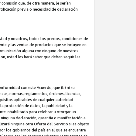
 comisión que, de otra manera, le serían
ificación previa o necesidad de declaración
sted y nosotros, todos los precios, condiciones de
iente y las ventas de productos que se incluyen en
 comunicación alguna con ninguno de nuestros
zon, usted les hará saber que deben seguir las
conformidad con este Acuerdo; que (b) ni su
anzas, normas, reglamentos, órdenes, licencias,
quisitos aplicables de cualquier autoridad
 la protección de datos, la publicidad y la
nte inhabilitado para celebrar u otorgar un
n ninguna declaración, garantía o manifestación a
izará ninguna otra Oferta del Servicio si es objeto
or los gobiernos del país en el que se encuentre