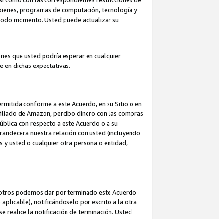
así como con las correspondientes restricciones de
a bienes, programas de computación, tecnología y
en todo momento. Usted puede actualizar su
ones que usted podría esperar en cualquier
 en dichas expectativas.
rmitida conforme a este Acuerdo, en su Sitio o en
filiado de Amazon, percibo dinero con las compras
pública con respecto a este Acuerdo o a su
grandecerá nuestra relación con usted (incluyendo
os y usted o cualquier otra persona o entidad,
nosotros podemos dar por terminado este Acuerdo
aplicable), notificándoselo por escrito a la otra
e realice la notificación de terminación. Usted