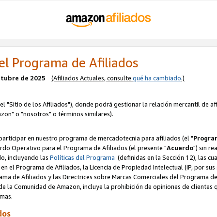
el Programa de Afiliados
octubre de 2025
(Afiliados Actuales, consulte
qué ha cambiado
.)
el "Sitio de los Afiliados"), donde podrá gestionar la relación mercantil de a
zon" o "nosotros" o términos similares).
articipar en nuestro programa de mercadotecnia para afiliados (el "
Program
rdo Operativo para el Programa de Afiliados (el presente "
Acuerdo
") sin r
do, incluyendo las
Políticas del Programa
(definidas en la Sección 12), las c
en el Programa de Afiliados, la Licencia de Propiedad Intelectual (IP, por sus 
ma de Afiliados y las Directrices sobre Marcas Comerciales del Programa de A
 la Comunidad de Amazon, incluye la prohibición de opiniones de clientes qu
normas.
dos