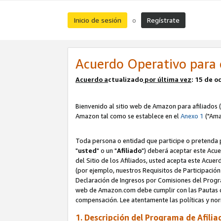
Inicio de sesión
Regístrate
o
Acuerdo Operativo para 
Acuerdo a
ctualizado
por ú
l
tima vez
: 15 de 
Bienvenido al sitio web de Amazon para afiliados (
Amazon tal como se establece en el
Anexo 1
("Ama
Toda persona o entidad que participe o pretenda p
"
usted
" o un "
Afiliado
") deberá aceptar este Acue
del Sitio de los Afiliados, usted acepta este Acuer
(por ejemplo, nuestros Requisitos de Participación 
Declaración de Ingresos por Comisiones del Progra
web de Amazon.com debe cumplir con las Pautas de
compensación. Lee atentamente las políticas y 
1. Descripción del Programa de Afilia