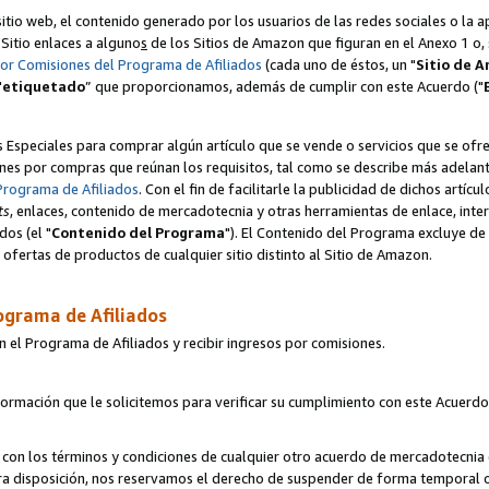
itio web, el contenido generado por los usuarios de las redes sociales o la 
u Sitio enlaces a alguno
s
de los Sitios de Amazon que figuran en el Anexo 1 o, s
por Comisiones del Programa de Afiliados
(cada uno de éstos, un "
Sitio de 
"
etiquetado
” que proporcionamos, además de cumplir con este Acuerdo ("
s Especiales para comprar algún artículo que se vende o servicios que se ofre
nes por compras que reúnan los requisitos, tal como se describe más adelante 
Programa de Afiliados
. Con el fin de facilitarle la publicidad de dichos artíc
ts
, enlaces, contenido de mercadotecnia y otras herramientas de enlace, int
os (el "
Contenido del Programa
"). El Contenido del Programa excluye de 
ofertas de productos de cualquier sitio distinto al Sitio de Amazon.
ograma de Afiliados
n el Programa de Afiliados y recibir ingresos por comisiones.
formación que le solicitemos para verificar su cumplimiento con este Acuerd
con los términos y condiciones de cualquier otro acuerdo de mercadotecnia d
tra disposición, nos reservamos el derecho de suspender de forma temporal 