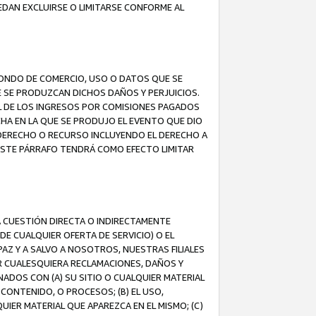
EDAN EXCLUIRSE O LIMITARSE CONFORME AL
FONDO DE COMERCIO, USO O DATOS QUE SE
UE SE PRODUZCAN DICHOS DAÑOS Y PERJUICIOS.
L DE LOS INGRESOS POR COMISIONES PAGADOS
A EN LA QUE SE PRODUJO EL EVENTO QUE DIO
 DERECHO O RECURSO INCLUYENDO EL DERECHO A
ESTE PÁRRAFO TENDRÁ COMO EFECTO LIMITAR
A CUESTIÓN DIRECTA O INDIRECTAMENTE
E CUALQUIER OFERTA DE SERVICIO) O EL
AZ Y A SALVO A NOSOTROS, NUESTRAS FILIALES
R CUALESQUIERA RECLAMACIONES, DAÑOS Y
ADOS CON (A) SU SITIO O CUALQUIER MATERIAL
CONTENIDO, O PROCESOS; (B) EL USO,
UIER MATERIAL QUE APAREZCA EN EL MISMO; (C)