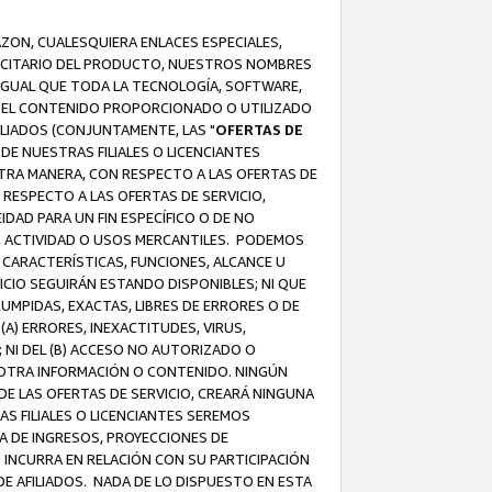
AZON, CUALESQUIERA ENLACES ESPECIALES,
LICITARIO DEL PRODUCTO, NUESTROS NOMBRES
 IGUAL QUE TODA LA TECNOLOGÍA, SOFTWARE,
 Y EL CONTENIDO PROPORCIONADO O UTILIZADO
ILIADOS (CONJUNTAMENTE, LAS "
OFERTAS DE
DE NUESTRAS FILIALES O LICENCIANTES
OTRA MANERA, CON RESPECTO A LAS OFERTAS DE
RESPECTO A LAS OFERTAS DE SERVICIO,
IDAD PARA UN FIN ESPECÍFICO O DE NO
S, ACTIVIDAD O USOS MERCANTILES. PODEMOS
 CARACTERÍSTICAS, FUNCIONES, ALCANCE U
ICIO SEGUIRÁN ESTANDO DISPONIBLES; NI QUE
MPIDAS, EXACTAS, LIBRES DE ERRORES O DE
) ERRORES, INEXACTITUDES, VIRUS,
 NI DEL (B) ACCESO NO AUTORIZADO O
U OTRA INFORMACIÓN O CONTENIDO. NINGÚN
E LAS OFERTAS DE SERVICIO, CREARÁ NINGUNA
S FILIALES O LICENCIANTES SEREMOS
A DE INGRESOS, PROYECCIONES DE
 INCURRA EN RELACIÓN CON SU PARTICIPACIÓN
DE AFILIADOS. NADA DE LO DISPUESTO EN ESTA