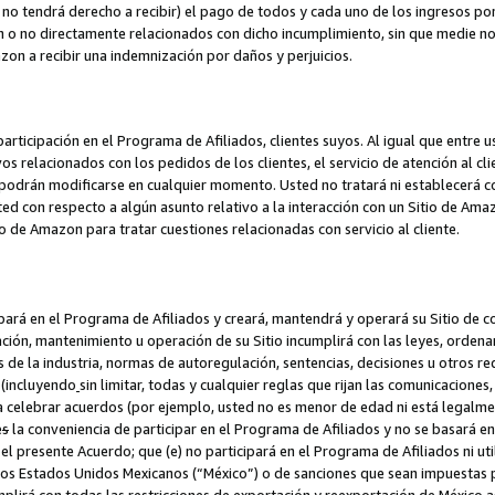
no tendrá derecho a recibir) el pago de todos y cada uno de los ingresos por
o no directamente relacionados con dicho incumplimiento, sin que medie not
azon a recibir una indemnización por daños y perjuicios.
articipación en el Programa de Afiliados, clientes suyos. Al igual que entre u
s relacionados con los pedidos de los clientes, el servicio de atención al cl
 y podrán modificarse en cualquier momento. Usted no tratará ni establecerá
sted con respecto a algún asunto relativo a la interacción con un Sitio de Ama
io de Amazon para tratar cuestiones relacionadas con servicio al cliente.
ipará en el Programa de Afiliados y creará, mantendrá y operará su Sitio de 
eación, mantenimiento u operación de su Sitio incumplirá con las leyes, orden
 de la industria, normas de autoregulación, sentencias, decisiones u otros re
 (incluyendo
sin limitar, todas y cualquier reglas que rijan las comunicaciones,
ra celebrar acuerdos (por ejemplo, usted no es menor de edad ni está legalme
e
s
la conveniencia de participar en el Programa de Afiliados y no se basará e
 presente Acuerdo; que (e) no participará en el Programa de Afiliados ni util
los Estados Unidos Mexicanos (“México”) o de sanciones que sean impuestas p