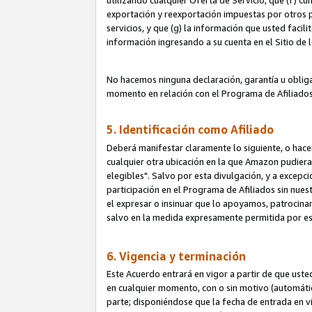
utilizando cualquier Oferta de Servicio; que (f) c
exportación y reexportación impuestas por otros p
servicios, y que (g) la información que usted faci
información ingresando a su cuenta en el Sitio de 
No hacemos ninguna declaración, garantía u obliga
momento en relación con el Programa de Afiliados
5. Identificación como Afiliado
Deberá manifestar claramente lo siguiente, o hace
cualquier otra ubicación en la que Amazon pudier
elegibles". Salvo por esta divulgación, y a excepc
participación en el Programa de Afiliados sin nues
el expresar o insinuar que lo apoyamos, patrocin
salvo en la medida expresamente permitida por e
6. Vigencia y terminación
Este Acuerdo entrará en vigor a partir de que ust
en cualquier momento, con o sin motivo (automáticam
parte; disponiéndose que la fecha de entrada en vig