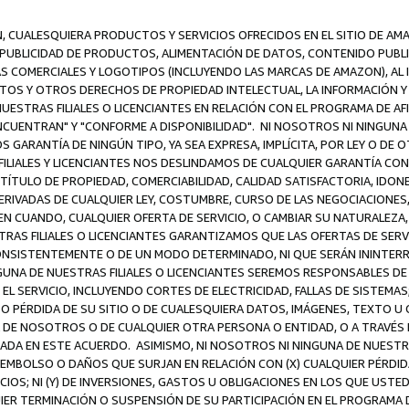
N, CUALESQUIERA PRODUCTOS Y SERVICIOS OFRECIDOS EN EL SITIO DE AM
A PUBLICIDAD DE PRODUCTOS, ALIMENTACIÓN DE DATOS, CONTENIDO PUB
CAS COMERCIALES Y LOGOTIPOS (INCLUYENDO LAS MARCAS DE AMAZON), AL
EXTOS Y OTROS DERECHOS DE PROPIEDAD INTELECTUAL, LA INFORMACIÓN
ESTRAS FILIALES O LICENCIANTES EN RELACIÓN CON EL PROGRAMA DE AF
NCUENTRAN" Y "CONFORME A DISPONIBILIDAD". NI NOSOTROS NI NINGUNA 
ARANTÍA DE NINGÚN TIPO, YA SEA EXPRESA, IMPLÍCITA, POR LEY O DE 
LIALES Y LICENCIANTES NOS DESLINDAMOS DE CUALQUIER GARANTÍA CON 
TÍTULO DE PROPIEDAD, COMERCIABILIDAD, CALIDAD SATISFACTORIA, IDONE
ERIVADAS DE CUALQUIER LEY, COSTUMBRE, CURSO DE LAS NEGOCIACIONE
N CUANDO, CUALQUIER OFERTA DE SERVICIO, O CAMBIAR SU NATURALEZA,
RAS FILIALES O LICENCIANTES GARANTIZAMOS QUE LAS OFERTAS DE SERV
NSISTENTEMENTE O DE UN MODO DETERMINADO, NI QUE SERÁN ININTERRU
A DE NUESTRAS FILIALES O LICENCIANTES SEREMOS RESPONSABLES DE (A
L SERVICIO, INCLUYENDO CORTES DE ELECTRICIDAD, FALLAS DE SISTEMAS;
 O PÉRDIDA DE SU SITIO O DE CUALESQUIERA DATOS, IMÁGENES, TEXTO 
E NOSOTROS O DE CUALQUIER OTRA PERSONA O ENTIDAD, O A TRAVÉS D
DA EN ESTE ACUERDO. ASIMISMO, NI NOSOTROS NI NINGUNA DE NUESTRA
MBOLSO O DAÑOS QUE SURJAN EN RELACIÓN CON (X) CUALQUIER PÉRDID
IOS; NI (Y) DE INVERSIONES, GASTOS U OBLIGACIONES EN LOS QUE USTED
QUIER TERMINACIÓN O SUSPENSIÓN DE SU PARTICIPACIÓN EN EL PROGRAMA 