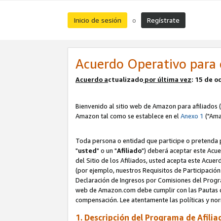
Inicio de sesión
Regístrate
o
Acuerdo Operativo para 
Acuerdo a
ctualizado
por ú
l
tima vez
: 15 de 
Bienvenido al sitio web de Amazon para afiliados (
Amazon tal como se establece en el
Anexo 1
("Ama
Toda persona o entidad que participe o pretenda p
"
usted
" o un "
Afiliado
") deberá aceptar este Acue
del Sitio de los Afiliados, usted acepta este Acuer
(por ejemplo, nuestros Requisitos de Participación 
Declaración de Ingresos por Comisiones del Progra
web de Amazon.com debe cumplir con las Pautas de
compensación. Lee atentamente las políticas y 
1. Descripción del Programa de Afilia