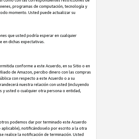
así como con las correspondientes restricciones de
a bienes, programas de computación, tecnología y
en todo momento. Usted puede actualizar su
ones que usted podría esperar en cualquier
 en dichas expectativas.
rmitida conforme a este Acuerdo, en su Sitio o en
filiado de Amazon, percibo dinero con las compras
pública con respecto a este Acuerdo o a su
grandecerá nuestra relación con usted (incluyendo
os y usted o cualquier otra persona o entidad,
nosotros podemos dar por terminado este Acuerdo
aplicable), notificándoselo por escrito a la otra
e realice la notificación de terminación. Usted