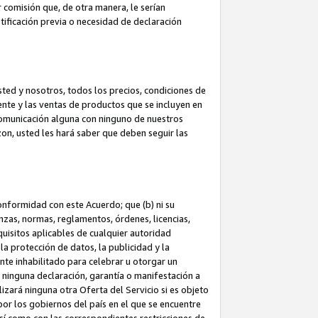
 comisión que, de otra manera, le serían
ificación previa o necesidad de declaración
sted y nosotros, todos los precios, condiciones de
iente y las ventas de productos que se incluyen en
 comunicación alguna con ninguno de nuestros
zon, usted les hará saber que deben seguir las
conformidad con este Acuerdo; que (b) ni su
anzas, normas, reglamentos, órdenes, licencias,
quisitos aplicables de cualquier autoridad
 la protección de datos, la publicidad y la
nte inhabilitado para celebrar u otorgar un
n ninguna declaración, garantía o manifestación a
izará ninguna otra Oferta del Servicio si es objeto
or los gobiernos del país en el que se encuentre