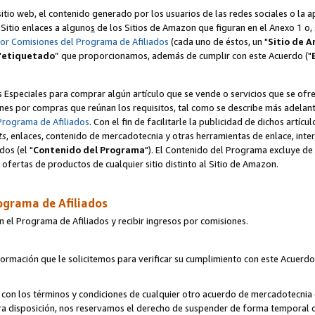
itio web, el contenido generado por los usuarios de las redes sociales o la 
u Sitio enlaces a alguno
s
de los Sitios de Amazon que figuran en el Anexo 1 o, s
por Comisiones del Programa de Afiliados
(cada uno de éstos, un "
Sitio de 
"
etiquetado
” que proporcionamos, además de cumplir con este Acuerdo ("
s Especiales para comprar algún artículo que se vende o servicios que se ofre
nes por compras que reúnan los requisitos, tal como se describe más adelante 
Programa de Afiliados
. Con el fin de facilitarle la publicidad de dichos artíc
ts
, enlaces, contenido de mercadotecnia y otras herramientas de enlace, int
os (el "
Contenido del Programa
"). El Contenido del Programa excluye de 
ofertas de productos de cualquier sitio distinto al Sitio de Amazon.
ograma de Afiliados
n el Programa de Afiliados y recibir ingresos por comisiones.
formación que le solicitemos para verificar su cumplimiento con este Acuerd
con los términos y condiciones de cualquier otro acuerdo de mercadotecnia d
tra disposición, nos reservamos el derecho de suspender de forma temporal 