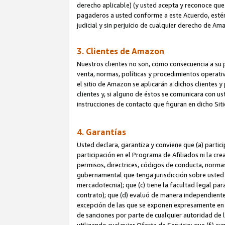
derecho aplicable) (y usted acepta y reconoce que 
pagaderos a usted conforme a este Acuerdo, estén 
judicial y sin perjuicio de cualquier derecho de Am
3. Clientes de Amazon
Nuestros clientes no son, como consecuencia a su p
venta, normas, políticas y procedimientos operativo
el sitio de Amazon se aplicarán a dichos clientes
clientes y, si alguno de éstos se comunicara con u
instrucciones de contacto que figuran en dicho Sit
4. Garantías
Usted declara, garantiza y conviene que (a) partic
participación en el Programa de Afiliados ni la cr
permisos, directrices, códigos de conducta, normas
gubernamental que tenga jurisdicción sobre usted
mercadotecnia); que (c) tiene la facultad legal pa
contrato); que (d) evaluó de manera independient
excepción de las que se exponen expresamente en el
de sanciones por parte de cualquier autoridad de 