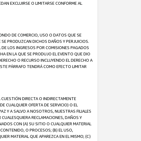
EDAN EXCLUIRSE O LIMITARSE CONFORME AL
FONDO DE COMERCIO, USO O DATOS QUE SE
UE SE PRODUZCAN DICHOS DAÑOS Y PERJUICIOS.
L DE LOS INGRESOS POR COMISIONES PAGADOS
A EN LA QUE SE PRODUJO EL EVENTO QUE DIO
 DERECHO O RECURSO INCLUYENDO EL DERECHO A
ESTE PÁRRAFO TENDRÁ COMO EFECTO LIMITAR
A CUESTIÓN DIRECTA O INDIRECTAMENTE
E CUALQUIER OFERTA DE SERVICIO) O EL
AZ Y A SALVO A NOSOTROS, NUESTRAS FILIALES
R CUALESQUIERA RECLAMACIONES, DAÑOS Y
ADOS CON (A) SU SITIO O CUALQUIER MATERIAL
CONTENIDO, O PROCESOS; (B) EL USO,
UIER MATERIAL QUE APAREZCA EN EL MISMO; (C)