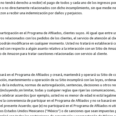
no tendrá derecho a recibir) el pago de todos y cada uno de los ingresos por
o no directamente relacionados con dicho incumplimiento, sin que medie not
azon a recibir una indemnización por daños y perjuicios.
articipación en el Programa de Afiliados, clientes suyos. Al igual que entre u
s relacionados con los pedidos de los clientes, el servicio de atención al cl
 y podrán modificarse en cualquier momento. Usted no tratará ni establecerá
sted con respecto a algún asunto relativo a la interacción con un Sitio de Ama
io de Amazon para tratar cuestiones relacionadas con servicio al cliente.
ipará en el Programa de Afiliados y creará, mantendrá y operará su Sitio de 
eación, mantenimiento u operación de su Sitio incumplirá con las leyes, orden
 de la industria, normas de autoregulación, sentencias, decisiones u otros re
 (incluyendo
sin limitar, todas y cualquier reglas que rijan las comunicaciones,
ra celebrar acuerdos (por ejemplo, usted no es menor de edad ni está legalme
e
s
la conveniencia de participar en el Programa de Afiliados y no se basará e
 presente Acuerdo; que (e) no participará en el Programa de Afiliados ni util
los Estados Unidos Mexicanos (“México”) o de sanciones que sean impuestas p