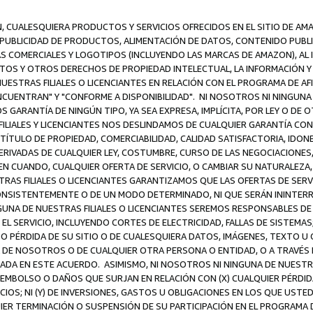
N, CUALESQUIERA PRODUCTOS Y SERVICIOS OFRECIDOS EN EL SITIO DE AM
A PUBLICIDAD DE PRODUCTOS, ALIMENTACIÓN DE DATOS, CONTENIDO PUB
CAS COMERCIALES Y LOGOTIPOS (INCLUYENDO LAS MARCAS DE AMAZON), AL
EXTOS Y OTROS DERECHOS DE PROPIEDAD INTELECTUAL, LA INFORMACIÓN
ESTRAS FILIALES O LICENCIANTES EN RELACIÓN CON EL PROGRAMA DE AF
NCUENTRAN" Y "CONFORME A DISPONIBILIDAD". NI NOSOTROS NI NINGUNA 
ARANTÍA DE NINGÚN TIPO, YA SEA EXPRESA, IMPLÍCITA, POR LEY O DE 
LIALES Y LICENCIANTES NOS DESLINDAMOS DE CUALQUIER GARANTÍA CON 
TÍTULO DE PROPIEDAD, COMERCIABILIDAD, CALIDAD SATISFACTORIA, IDONE
ERIVADAS DE CUALQUIER LEY, COSTUMBRE, CURSO DE LAS NEGOCIACIONE
N CUANDO, CUALQUIER OFERTA DE SERVICIO, O CAMBIAR SU NATURALEZA,
RAS FILIALES O LICENCIANTES GARANTIZAMOS QUE LAS OFERTAS DE SERV
NSISTENTEMENTE O DE UN MODO DETERMINADO, NI QUE SERÁN ININTERRU
A DE NUESTRAS FILIALES O LICENCIANTES SEREMOS RESPONSABLES DE (A
L SERVICIO, INCLUYENDO CORTES DE ELECTRICIDAD, FALLAS DE SISTEMAS;
 O PÉRDIDA DE SU SITIO O DE CUALESQUIERA DATOS, IMÁGENES, TEXTO 
E NOSOTROS O DE CUALQUIER OTRA PERSONA O ENTIDAD, O A TRAVÉS D
DA EN ESTE ACUERDO. ASIMISMO, NI NOSOTROS NI NINGUNA DE NUESTRA
MBOLSO O DAÑOS QUE SURJAN EN RELACIÓN CON (X) CUALQUIER PÉRDID
IOS; NI (Y) DE INVERSIONES, GASTOS U OBLIGACIONES EN LOS QUE USTED
QUIER TERMINACIÓN O SUSPENSIÓN DE SU PARTICIPACIÓN EN EL PROGRAMA 