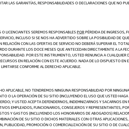
ITAR LAS GARANTÍAS, RESPONSABILIDADES O DECLARACIONES QUE NO PU
ES O LICENCIANTES SEREMOS RESPONSABLES
POR
PÉRDIDA DE INGRESOS, 
ERVICIO, INCLUSO SI SE NOS HA ADVERTIDO SOBRE LA POSIBILIDAD DE Q
N RELACIÓN CON LAS OFERTAS DE SERVICIO NO DEBERÁ SUPERAR EL TOTA
RDO DURANTE LOS DOCE MESES QUE ANTECEDAN DIRECTAMENTE A LA FECH
SPONSABILIDAD. POR ESTE INSTRUMENTO, USTED RENUNCIA A CUALQUIER
 RECURSOS EN RELACIÓN CON ESTE ACUERDO. NADA DE LO DISPUESTO EN 
LIMITARSE CONFORME AL DERECHO APLICABLE.
ECHO APLICABLE, NO TENDREMOS NINGUNA RESPONSABILIDAD POR NINGUN
NTO O LA OPERACIÓN DE SU SITIO (INCLUYENDO EL USO QUE USTED HAGA D
UERDO; Y USTED ACEPTA DEFENDERNOS, INDEMNIZARNOS Y SACARNOS EN P
CTIVOS EMPLEADOS, FUNCIONARIOS, CONSEJEROS Y REPRESENTANTES, PO
COSTOS Y GASTOS (INCLUYENDO LOS HONORARIOS DE ABOGADOS) RELACION
MBINACIÓN DE SU SITIO O DICHOS MATERIALES CON OTRAS APLICACIONES, 
, PUBLICIDAD, PROMOCIÓN O COMERCIALIZACIÓN DE SU SITIO O DE CUALQ