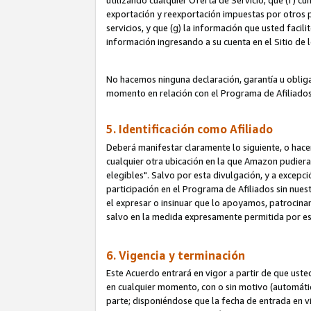
utilizando cualquier Oferta de Servicio; que (f) c
exportación y reexportación impuestas por otros p
servicios, y que (g) la información que usted faci
información ingresando a su cuenta en el Sitio de 
No hacemos ninguna declaración, garantía u obliga
momento en relación con el Programa de Afiliados
5. Identificación como Afiliado
Deberá manifestar claramente lo siguiente, o hace
cualquier otra ubicación en la que Amazon pudier
elegibles". Salvo por esta divulgación, y a excepc
participación en el Programa de Afiliados sin nues
el expresar o insinuar que lo apoyamos, patrocin
salvo en la medida expresamente permitida por e
6. Vigencia y terminación
Este Acuerdo entrará en vigor a partir de que ust
en cualquier momento, con o sin motivo (automáticam
parte; disponiéndose que la fecha de entrada en vig