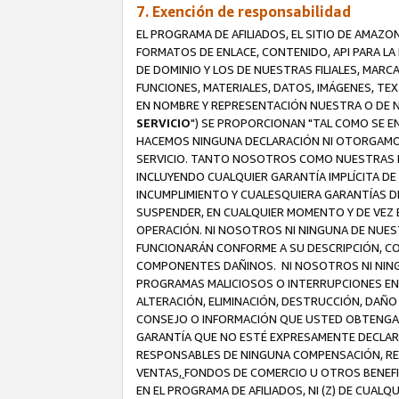
7. Exención de responsabilidad
EL PROGRAMA DE AFILIADOS, EL SITIO DE AMAZO
FORMATOS DE ENLACE, CONTENIDO, API PARA L
DE DOMINIO Y LOS DE NUESTRAS FILIALES, MAR
FUNCIONES, MATERIALES, DATOS, IMÁGENES, T
EN NOMBRE Y REPRESENTACIÓN NUESTRA O DE NU
SERVICIO
") SE PROPORCIONAN "TAL COMO SE E
HACEMOS NINGUNA DECLARACIÓN NI OTORGAMOS G
SERVICIO. TANTO NOSOTROS COMO NUESTRAS FI
INCLUYENDO CUALQUIER GARANTÍA IMPLÍCITA DE 
INCUMPLIMIENTO Y CUALESQUIERA GARANTÍAS D
SUSPENDER, EN CUALQUIER MOMENTO Y DE VEZ E
OPERACIÓN. NI NOSOTROS NI NINGUNA DE NUEST
FUNCIONARÁN CONFORME A SU DESCRIPCIÓN, CO
COMPONENTES DAÑINOS. NI NOSOTROS NI NINGUN
PROGRAMAS MALICIOSOS O INTERRUPCIONES EN E
ALTERACIÓN, ELIMINACIÓN, DESTRUCCIÓN, DAÑO
CONSEJO O INFORMACIÓN QUE USTED OBTENGA D
GARANTÍA QUE NO ESTÉ EXPRESAMENTE DECLARA
RESPONSABLES DE NINGUNA COMPENSACIÓN, REE
VENTAS,
FONDOS DE COMERCIO U OTROS BENEFIC
EN EL PROGRAMA DE AFILIADOS, NI (Z) DE CUAL