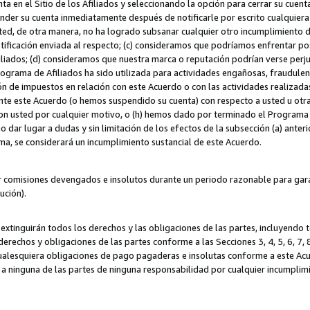
ta en el Sitio de los Afiliados y seleccionando la opción para cerrar su cuen
r su cuenta inmediatamente después de notificarle por escrito cualquiera de
sted, de otra manera, no ha logrado subsanar cualquier otro incumplimiento d
otificación enviada al respecto; (c) consideramos que podríamos enfrentar p
iliados; (d) consideramos que nuestra marca o reputación podrían verse perju
Programa de Afiliados ha sido utilizada para actividades engañosas, fraudule
ón de impuestos en relación con este Acuerdo o con las actividades realizada
te este Acuerdo (o hemos suspendido su cuenta) con respecto a usted u otr
con usted por cualquier motivo, o (h) hemos dado por terminado el Programa
 dar lugar a dudas y sin limitación de los efectos de la subsección (a) anteri
ama, se considerará un incumplimiento sustancial de este Acuerdo.
r comisiones devengados e insolutos durante un periodo razonable para garan
lución).
extinguirán todos los derechos y las obligaciones de las partes, incluyendo
derechos y obligaciones de las partes conforme a las Secciones 3, 4, 5, 6, 7,
cualesquiera obligaciones de pago pagaderas e insolutas conforme a este Acue
 a ninguna de las partes de ninguna responsabilidad por cualquier incumpli