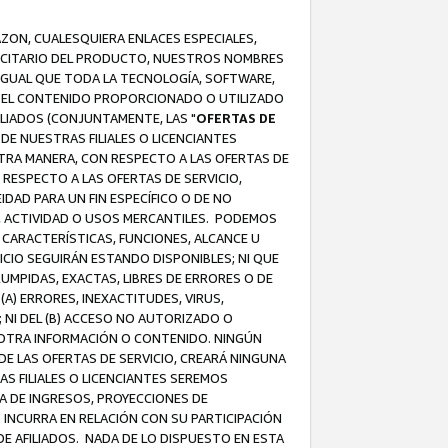
AZON, CUALESQUIERA ENLACES ESPECIALES,
LICITARIO DEL PRODUCTO, NUESTROS NOMBRES
 IGUAL QUE TODA LA TECNOLOGÍA, SOFTWARE,
 Y EL CONTENIDO PROPORCIONADO O UTILIZADO
ILIADOS (CONJUNTAMENTE, LAS "
OFERTAS DE
DE NUESTRAS FILIALES O LICENCIANTES
OTRA MANERA, CON RESPECTO A LAS OFERTAS DE
RESPECTO A LAS OFERTAS DE SERVICIO,
IDAD PARA UN FIN ESPECÍFICO O DE NO
S, ACTIVIDAD O USOS MERCANTILES. PODEMOS
 CARACTERÍSTICAS, FUNCIONES, ALCANCE U
ICIO SEGUIRÁN ESTANDO DISPONIBLES; NI QUE
MPIDAS, EXACTAS, LIBRES DE ERRORES O DE
) ERRORES, INEXACTITUDES, VIRUS,
 NI DEL (B) ACCESO NO AUTORIZADO O
U OTRA INFORMACIÓN O CONTENIDO. NINGÚN
E LAS OFERTAS DE SERVICIO, CREARÁ NINGUNA
S FILIALES O LICENCIANTES SEREMOS
A DE INGRESOS, PROYECCIONES DE
 INCURRA EN RELACIÓN CON SU PARTICIPACIÓN
DE AFILIADOS. NADA DE LO DISPUESTO EN ESTA