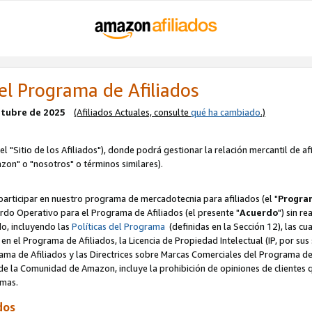
el Programa de Afiliados
octubre de 2025
(Afiliados Actuales, consulte
qué ha cambiado
.)
el "Sitio de los Afiliados"), donde podrá gestionar la relación mercantil de a
zon" o "nosotros" o términos similares).
articipar en nuestro programa de mercadotecnia para afiliados (el "
Program
rdo Operativo para el Programa de Afiliados (el presente "
Acuerdo
") sin r
do, incluyendo las
Políticas del Programa
(definidas en la Sección 12), las c
en el Programa de Afiliados, la Licencia de Propiedad Intelectual (IP, por sus 
ma de Afiliados y las Directrices sobre Marcas Comerciales del Programa de A
 la Comunidad de Amazon, incluye la prohibición de opiniones de clientes qu
normas.
dos