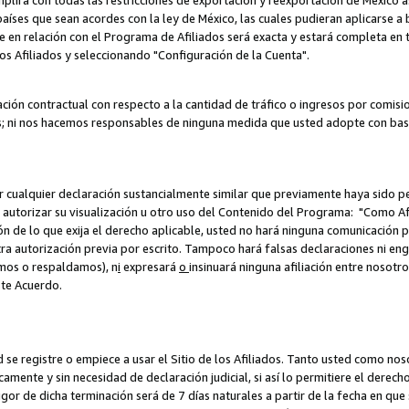
umplirá con todas las restricciones de exportación y reexportación de México 
aíses que sean acordes con la ley de México, las cuales pudieran aplicarse 
lite en relación con el Programa de Afiliados será exacta y estará completa 
los Afiliados y seleccionando "Configuración de la Cuenta".
ción contractual con respecto a la cantidad de tráfico o ingresos por comisi
; ni nos hacemos responsables de ninguna medida que usted adopte con base
r cualquier declaración sustancialmente similar que previamente haya sido pe
a autorizar su visualización u otro uso del Contenido del Programa: "Como A
ión de lo que exija el derecho aplicable, usted no hará ninguna comunicación 
tra autorización previa por escrito. Tampoco hará falsas declaraciones ni en
amos o respaldamos), n
i
expresará
o
insinuará ninguna afiliación entre nosotr
ste Acuerdo.
ed se registre o empiece a usar el Sitio de los Afiliados. Tanto usted como 
ente y sin necesidad de declaración judicial, si así lo permitiere el derecho 
or de dicha terminación será de 7 días naturales a partir de la fecha en que s