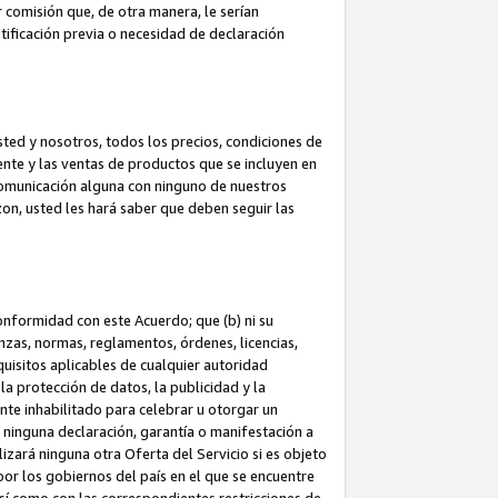
 comisión que, de otra manera, le serían
ificación previa o necesidad de declaración
sted y nosotros, todos los precios, condiciones de
iente y las ventas de productos que se incluyen en
 comunicación alguna con ninguno de nuestros
zon, usted les hará saber que deben seguir las
conformidad con este Acuerdo; que (b) ni su
anzas, normas, reglamentos, órdenes, licencias,
quisitos aplicables de cualquier autoridad
 la protección de datos, la publicidad y la
nte inhabilitado para celebrar u otorgar un
n ninguna declaración, garantía o manifestación a
izará ninguna otra Oferta del Servicio si es objeto
or los gobiernos del país en el que se encuentre