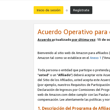
Inicio de sesión
Regístrate
o
Acuerdo Operativo para 
Acuerdo a
ctualizado
por ú
l
tima vez
: 15 de 
Bienvenido al sitio web de Amazon para afiliados (
Amazon tal como se establece en el
Anexo 1
("Ama
Toda persona o entidad que participe o pretenda p
"
usted
" o un "
Afiliado
") deberá aceptar este Acue
del Sitio de los Afiliados, usted acepta este Acuer
(por ejemplo, nuestros Requisitos de Participación 
Declaración de Ingresos por Comisiones del Progra
web de Amazon.com debe cumplir con las Pautas de
compensación. Lee atentamente las políticas y 
1. Descripción del Programa de Afilia