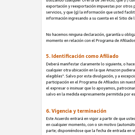
utilizando cualquier Oferta de Servicio; que (f) c
exportación y reexportación impuestas por otros p
servicios, y que (g) la información que usted faci
información ingresando a su cuenta en el Sitio de 
No hacemos ninguna declaración, garantía u obliga
momento en relación con el Programa de Afiliados
5. Identificación como Afiliado
Deberá manifestar claramente lo siguiente, o hace
cualquier otra ubicación en la que Amazon pudier
elegibles". Salvo por esta divulgación, y a excepc
participación en el Programa de Afiliados sin nues
el expresar o insinuar que lo apoyamos, patrocin
salvo en la medida expresamente permitida por e
6. Vigencia y terminación
Este Acuerdo entrará en vigor a partir de que ust
en cualquier momento, con o sin motivo (automáticam
parte; disponiéndose que la fecha de entrada en vig