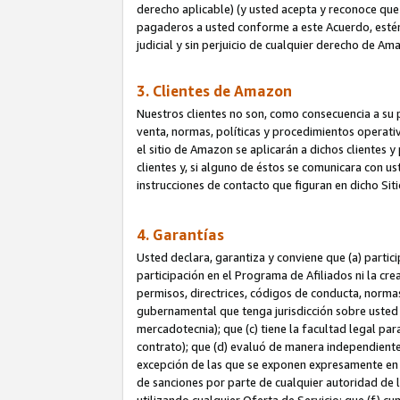
derecho aplicable) (y usted acepta y reconoce que 
pagaderos a usted conforme a este Acuerdo, estén 
judicial y sin perjuicio de cualquier derecho de Am
3. Clientes de Amazon
Nuestros clientes no son, como consecuencia a su p
venta, normas, políticas y procedimientos operativo
el sitio de Amazon se aplicarán a dichos clientes
clientes y, si alguno de éstos se comunicara con u
instrucciones de contacto que figuran en dicho Sit
4. Garantías
Usted declara, garantiza y conviene que (a) partic
participación en el Programa de Afiliados ni la cr
permisos, directrices, códigos de conducta, normas
gubernamental que tenga jurisdicción sobre usted
mercadotecnia); que (c) tiene la facultad legal pa
contrato); que (d) evaluó de manera independient
excepción de las que se exponen expresamente en el
de sanciones por parte de cualquier autoridad de 