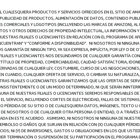
N, CUALESQUIERA PRODUCTOS Y SERVICIOS OFRECIDOS EN EL SITIO DE AM
A PUBLICIDAD DE PRODUCTOS, ALIMENTACIÓN DE DATOS, CONTENIDO PUB
CAS COMERCIALES Y LOGOTIPOS (INCLUYENDO LAS MARCAS DE AMAZON), AL
EXTOS Y OTROS DERECHOS DE PROPIEDAD INTELECTUAL, LA INFORMACIÓN
ESTRAS FILIALES O LICENCIANTES EN RELACIÓN CON EL PROGRAMA DE AF
NCUENTRAN" Y "CONFORME A DISPONIBILIDAD". NI NOSOTROS NI NINGUNA 
ARANTÍA DE NINGÚN TIPO, YA SEA EXPRESA, IMPLÍCITA, POR LEY O DE 
LIALES Y LICENCIANTES NOS DESLINDAMOS DE CUALQUIER GARANTÍA CON 
TÍTULO DE PROPIEDAD, COMERCIABILIDAD, CALIDAD SATISFACTORIA, IDONE
ERIVADAS DE CUALQUIER LEY, COSTUMBRE, CURSO DE LAS NEGOCIACIONE
N CUANDO, CUALQUIER OFERTA DE SERVICIO, O CAMBIAR SU NATURALEZA,
RAS FILIALES O LICENCIANTES GARANTIZAMOS QUE LAS OFERTAS DE SERV
NSISTENTEMENTE O DE UN MODO DETERMINADO, NI QUE SERÁN ININTERRU
A DE NUESTRAS FILIALES O LICENCIANTES SEREMOS RESPONSABLES DE (A
L SERVICIO, INCLUYENDO CORTES DE ELECTRICIDAD, FALLAS DE SISTEMAS;
 O PÉRDIDA DE SU SITIO O DE CUALESQUIERA DATOS, IMÁGENES, TEXTO 
E NOSOTROS O DE CUALQUIER OTRA PERSONA O ENTIDAD, O A TRAVÉS D
DA EN ESTE ACUERDO. ASIMISMO, NI NOSOTROS NI NINGUNA DE NUESTRA
MBOLSO O DAÑOS QUE SURJAN EN RELACIÓN CON (X) CUALQUIER PÉRDID
IOS; NI (Y) DE INVERSIONES, GASTOS U OBLIGACIONES EN LOS QUE USTED
QUIER TERMINACIÓN O SUSPENSIÓN DE SU PARTICIPACIÓN EN EL PROGRAMA 