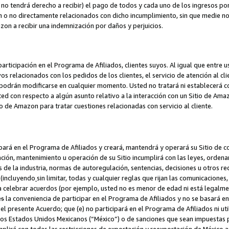
no tendrá derecho a recibir) el pago de todos y cada uno de los ingresos por
o no directamente relacionados con dicho incumplimiento, sin que medie not
azon a recibir una indemnización por daños y perjuicios.
articipación en el Programa de Afiliados, clientes suyos. Al igual que entre u
s relacionados con los pedidos de los clientes, el servicio de atención al cl
 y podrán modificarse en cualquier momento. Usted no tratará ni establecerá
sted con respecto a algún asunto relativo a la interacción con un Sitio de Ama
io de Amazon para tratar cuestiones relacionadas con servicio al cliente.
ipará en el Programa de Afiliados y creará, mantendrá y operará su Sitio de 
eación, mantenimiento u operación de su Sitio incumplirá con las leyes, orden
 de la industria, normas de autoregulación, sentencias, decisiones u otros re
 (incluyendo
sin limitar, todas y cualquier reglas que rijan las comunicaciones,
ra celebrar acuerdos (por ejemplo, usted no es menor de edad ni está legalme
e
s
la conveniencia de participar en el Programa de Afiliados y no se basará e
 presente Acuerdo; que (e) no participará en el Programa de Afiliados ni util
los Estados Unidos Mexicanos (“México”) o de sanciones que sean impuestas p