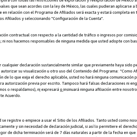
umplirá con todas las restricciones de exportación y reexportación de México 
aíses que sean acordes con la ley de México, las cuales pudieran aplicarse 
lite en relación con el Programa de Afiliados será exacta y estará completa 
los Afiliados y seleccionando "Configuración de la Cuenta".
ción contractual con respecto a la cantidad de tráfico o ingresos por comisi
; ni nos hacemos responsables de ninguna medida que usted adopte con base
r cualquier declaración sustancialmente similar que previamente haya sido pe
a autorizar su visualización u otro uso del Contenido del Programa: "Como A
ión de lo que exija el derecho aplicable, usted no hará ninguna comunicación 
tra autorización previa por escrito. Tampoco hará falsas declaraciones ni en
amos o respaldamos), n
i
expresará
o
insinuará ninguna afiliación entre nosotr
ste Acuerdo.
ed se registre o empiece a usar el Sitio de los Afiliados. Tanto usted como 
ente y sin necesidad de declaración judicial, si así lo permitiere el derecho 
or de dicha terminación será de 7 días naturales a partir de la fecha en que s