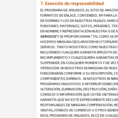
7. Exención de responsabilidad
EL PROGRAMA DE AFILIADOS, EL SITIO DE AMAZO
FORMATOS DE ENLACE, CONTENIDO, API PARA L
DE DOMINIO Y LOS DE NUESTRAS FILIALES, MAR
FUNCIONES, MATERIALES, DATOS, IMÁGENES, T
EN NOMBRE Y REPRESENTACIÓN NUESTRA O DE NU
SERVICIO
") SE PROPORCIONAN "TAL COMO SE E
HACEMOS NINGUNA DECLARACIÓN NI OTORGAMOS G
SERVICIO. TANTO NOSOTROS COMO NUESTRAS FI
INCLUYENDO CUALQUIER GARANTÍA IMPLÍCITA DE 
INCUMPLIMIENTO Y CUALESQUIERA GARANTÍAS D
SUSPENDER, EN CUALQUIER MOMENTO Y DE VEZ E
OPERACIÓN. NI NOSOTROS NI NINGUNA DE NUEST
FUNCIONARÁN CONFORME A SU DESCRIPCIÓN, CO
COMPONENTES DAÑINOS. NI NOSOTROS NI NINGUN
PROGRAMAS MALICIOSOS O INTERRUPCIONES EN E
ALTERACIÓN, ELIMINACIÓN, DESTRUCCIÓN, DAÑO
CONSEJO O INFORMACIÓN QUE USTED OBTENGA D
GARANTÍA QUE NO ESTÉ EXPRESAMENTE DECLARA
RESPONSABLES DE NINGUNA COMPENSACIÓN, REE
VENTAS,
FONDOS DE COMERCIO U OTROS BENEFIC
EN EL PROGRAMA DE AFILIADOS, NI (Z) DE CUAL