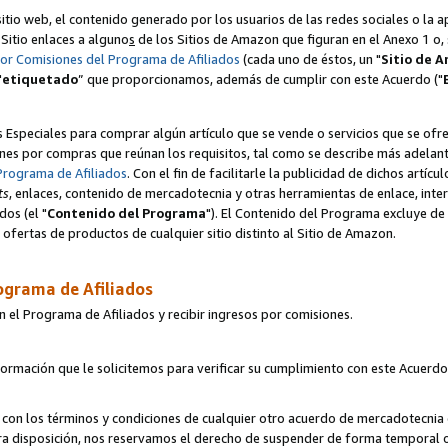
itio web, el contenido generado por los usuarios de las redes sociales o la 
u Sitio enlaces a alguno
s
de los Sitios de Amazon que figuran en el Anexo 1 o, s
por Comisiones del Programa de Afiliados
(cada uno de éstos, un "
Sitio de 
"
etiquetado
” que proporcionamos, además de cumplir con este Acuerdo ("
s Especiales para comprar algún artículo que se vende o servicios que se ofre
nes por compras que reúnan los requisitos, tal como se describe más adelante 
Programa de Afiliados
. Con el fin de facilitarle la publicidad de dichos artíc
ts
, enlaces, contenido de mercadotecnia y otras herramientas de enlace, int
os (el "
Contenido del Programa
"). El Contenido del Programa excluye de 
ofertas de productos de cualquier sitio distinto al Sitio de Amazon.
ograma de Afiliados
n el Programa de Afiliados y recibir ingresos por comisiones.
formación que le solicitemos para verificar su cumplimiento con este Acuerd
con los términos y condiciones de cualquier otro acuerdo de mercadotecnia d
tra disposición, nos reservamos el derecho de suspender de forma temporal 