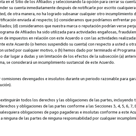
ta en el Sitio de los Afiliados y seleccionando la opción para cerrar su cuen
r su cuenta inmediatamente después de notificarle por escrito cualquiera de
sted, de otra manera, no ha logrado subsanar cualquier otro incumplimiento d
otificación enviada al respecto; (c) consideramos que podríamos enfrentar p
iliados; (d) consideramos que nuestra marca o reputación podrían verse perju
Programa de Afiliados ha sido utilizada para actividades engañosas, fraudule
ón de impuestos en relación con este Acuerdo o con las actividades realizada
te este Acuerdo (o hemos suspendido su cuenta) con respecto a usted u otr
con usted por cualquier motivo, o (h) hemos dado por terminado el Programa
 dar lugar a dudas y sin limitación de los efectos de la subsección (a) anteri
ama, se considerará un incumplimiento sustancial de este Acuerdo.
r comisiones devengados e insolutos durante un periodo razonable para garan
lución).
extinguirán todos los derechos y las obligaciones de las partes, incluyendo
derechos y obligaciones de las partes conforme a las Secciones 3, 4, 5, 6, 7,
cualesquiera obligaciones de pago pagaderas e insolutas conforme a este Acue
 a ninguna de las partes de ninguna responsabilidad por cualquier incumpli