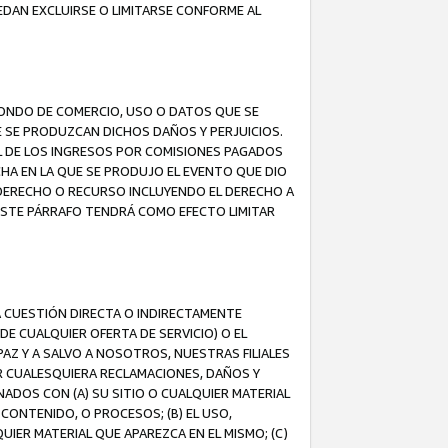
EDAN EXCLUIRSE O LIMITARSE CONFORME AL
FONDO DE COMERCIO, USO O DATOS QUE SE
UE SE PRODUZCAN DICHOS DAÑOS Y PERJUICIOS.
L DE LOS INGRESOS POR COMISIONES PAGADOS
A EN LA QUE SE PRODUJO EL EVENTO QUE DIO
 DERECHO O RECURSO INCLUYENDO EL DERECHO A
ESTE PÁRRAFO TENDRÁ COMO EFECTO LIMITAR
A CUESTIÓN DIRECTA O INDIRECTAMENTE
E CUALQUIER OFERTA DE SERVICIO) O EL
AZ Y A SALVO A NOSOTROS, NUESTRAS FILIALES
R CUALESQUIERA RECLAMACIONES, DAÑOS Y
ADOS CON (A) SU SITIO O CUALQUIER MATERIAL
CONTENIDO, O PROCESOS; (B) EL USO,
UIER MATERIAL QUE APAREZCA EN EL MISMO; (C)