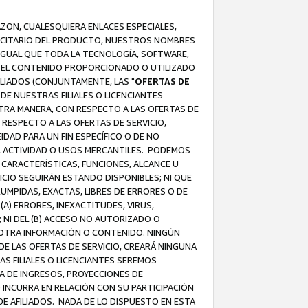
AZON, CUALESQUIERA ENLACES ESPECIALES,
LICITARIO DEL PRODUCTO, NUESTROS NOMBRES
 IGUAL QUE TODA LA TECNOLOGÍA, SOFTWARE,
 Y EL CONTENIDO PROPORCIONADO O UTILIZADO
ILIADOS (CONJUNTAMENTE, LAS "
OFERTAS DE
DE NUESTRAS FILIALES O LICENCIANTES
OTRA MANERA, CON RESPECTO A LAS OFERTAS DE
RESPECTO A LAS OFERTAS DE SERVICIO,
IDAD PARA UN FIN ESPECÍFICO O DE NO
S, ACTIVIDAD O USOS MERCANTILES. PODEMOS
 CARACTERÍSTICAS, FUNCIONES, ALCANCE U
ICIO SEGUIRÁN ESTANDO DISPONIBLES; NI QUE
MPIDAS, EXACTAS, LIBRES DE ERRORES O DE
) ERRORES, INEXACTITUDES, VIRUS,
 NI DEL (B) ACCESO NO AUTORIZADO O
U OTRA INFORMACIÓN O CONTENIDO. NINGÚN
E LAS OFERTAS DE SERVICIO, CREARÁ NINGUNA
S FILIALES O LICENCIANTES SEREMOS
A DE INGRESOS, PROYECCIONES DE
 INCURRA EN RELACIÓN CON SU PARTICIPACIÓN
DE AFILIADOS. NADA DE LO DISPUESTO EN ESTA