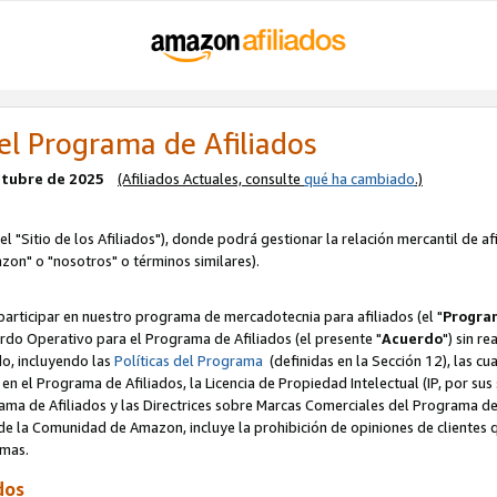
el Programa de Afiliados
octubre de 2025
(Afiliados Actuales, consulte
qué ha cambiado
.)
el "Sitio de los Afiliados"), donde podrá gestionar la relación mercantil de a
zon" o "nosotros" o términos similares).
articipar en nuestro programa de mercadotecnia para afiliados (el "
Program
rdo Operativo para el Programa de Afiliados (el presente "
Acuerdo
") sin r
do, incluyendo las
Políticas del Programa
(definidas en la Sección 12), las c
en el Programa de Afiliados, la Licencia de Propiedad Intelectual (IP, por sus 
ma de Afiliados y las Directrices sobre Marcas Comerciales del Programa de A
 la Comunidad de Amazon, incluye la prohibición de opiniones de clientes qu
normas.
dos