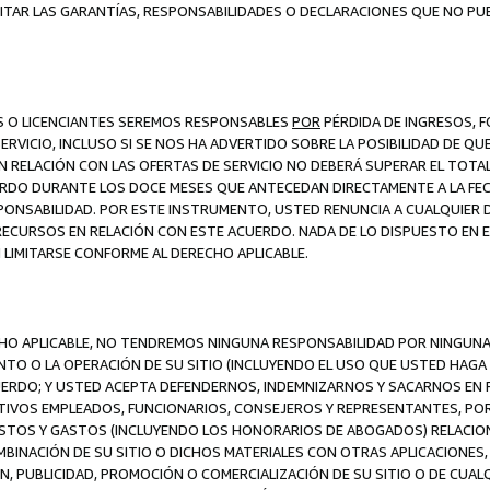
ITAR LAS GARANTÍAS, RESPONSABILIDADES O DECLARACIONES QUE NO PU
ES O LICENCIANTES SEREMOS RESPONSABLES
POR
PÉRDIDA DE INGRESOS, 
ERVICIO, INCLUSO SI SE NOS HA ADVERTIDO SOBRE LA POSIBILIDAD DE Q
N RELACIÓN CON LAS OFERTAS DE SERVICIO NO DEBERÁ SUPERAR EL TOTA
RDO DURANTE LOS DOCE MESES QUE ANTECEDAN DIRECTAMENTE A LA FECH
SPONSABILIDAD. POR ESTE INSTRUMENTO, USTED RENUNCIA A CUALQUIER
 RECURSOS EN RELACIÓN CON ESTE ACUERDO. NADA DE LO DISPUESTO EN 
LIMITARSE CONFORME AL DERECHO APLICABLE.
ECHO APLICABLE, NO TENDREMOS NINGUNA RESPONSABILIDAD POR NINGUN
NTO O LA OPERACIÓN DE SU SITIO (INCLUYENDO EL USO QUE USTED HAGA D
UERDO; Y USTED ACEPTA DEFENDERNOS, INDEMNIZARNOS Y SACARNOS EN P
CTIVOS EMPLEADOS, FUNCIONARIOS, CONSEJEROS Y REPRESENTANTES, PO
COSTOS Y GASTOS (INCLUYENDO LOS HONORARIOS DE ABOGADOS) RELACION
MBINACIÓN DE SU SITIO O DICHOS MATERIALES CON OTRAS APLICACIONES, 
, PUBLICIDAD, PROMOCIÓN O COMERCIALIZACIÓN DE SU SITIO O DE CUALQ