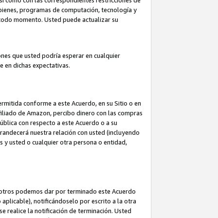
así como con las correspondientes restricciones de
a bienes, programas de computación, tecnología y
en todo momento. Usted puede actualizar su
ones que usted podría esperar en cualquier
 en dichas expectativas.
rmitida conforme a este Acuerdo, en su Sitio o en
filiado de Amazon, percibo dinero con las compras
pública con respecto a este Acuerdo o a su
grandecerá nuestra relación con usted (incluyendo
os y usted o cualquier otra persona o entidad,
nosotros podemos dar por terminado este Acuerdo
aplicable), notificándoselo por escrito a la otra
e realice la notificación de terminación. Usted