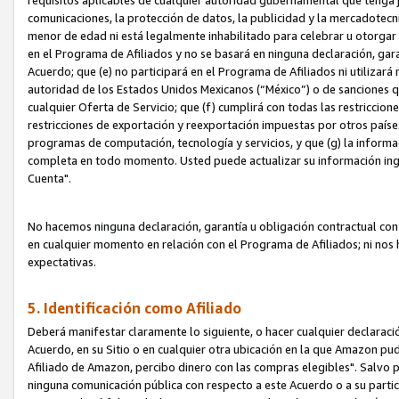
requisitos aplicables de cualquier autoridad gubernamental que tenga j
comunicaciones, la protección de datos, la publicidad y la mercadotecni
menor de edad ni está legalmente inhabilitado para celebrar u otorgar
en el Programa de Afiliados y no se basará en ninguna declaración, ga
Acuerdo; que (e) no participará en el Programa de Afiliados ni utilizará
autoridad de los Estados Unidos Mexicanos (“México”) o de sanciones q
cualquier Oferta de Servicio; que (f) cumplirá con todas las restriccio
restricciones de exportación y reexportación impuestas por otros países
programas de computación, tecnología y servicios, y que (g) la informac
completa en todo momento. Usted puede actualizar su información ingre
Cuenta".
No hacemos ninguna declaración, garantía u obligación contractual con 
en cualquier momento en relación con el Programa de Afiliados; ni no
expectativas.
5. Identificación como Afiliado
Deberá manifestar claramente lo siguiente, o hacer cualquier declarac
Acuerdo, en su Sitio o en cualquier otra ubicación en la que Amazon pu
Afiliado de Amazon, percibo dinero con las compras elegibles". Salvo po
ninguna comunicación pública con respecto a este Acuerdo o a su partici