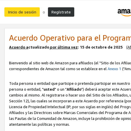
Inicio de sesión
Regístrate
o
Acuerdo Operativo para el Program
Acuerdo a
ctualizado
por ú
l
tima vez
: 15 de octubre de 2025
(A
Bienvenido al sitio web de Amazon para afiliados (el "Sitio de los Afili
correspondientes de Amazon tal como se establece en el
Anexo 1
("Ama
Toda persona o entidad que participe o pretenda participar en nuestro
persona o entidad, "
usted
" o un "
Afiliado
") deberá aceptar este Acuer
cambios al mismo. Al registrarse o hacer uso del Sitio de los Afiliados
Sección 12), las cuales se incorporan a este Acuerdo por referencia (po
Licencia de Propiedad Intelectual (IP, por sus siglas en inglés) del Pr
Afiliados y las Directrices sobre Marcas Comerciales del Programa de A
las Pautas de la Comunidad de Amazon, incluye la prohibición de opinio
atentamente las políticas y normas.