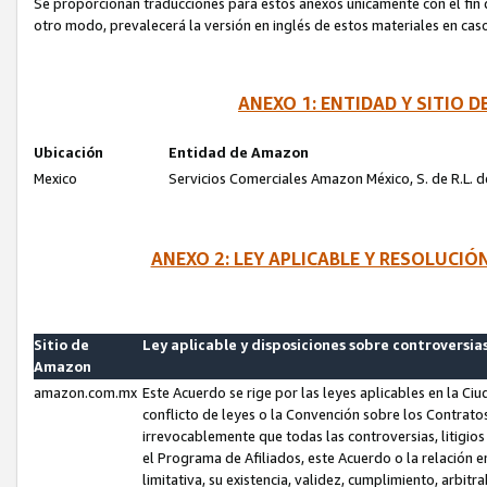
Se proporcionan traducciones para estos anexos únicamente con el fin de
otro modo, prevalecerá la versión en inglés de estos materiales en cas
ANEXO 1: ENTIDAD Y SITIO
Ubicación
Entidad de Amazon
Mexico
Servicios Comerciales Amazon México, S. de R.L. de
ANEXO 2: LEY APLICABLE Y RESOLUCI
Sitio de
Ley aplicable y disposiciones sobre controversia
Amazon
amazon.com.mx
Este Acuerdo se rige por las leyes aplicables en la Ci
conflicto de leyes o la Convención sobre los Contrat
irrevocablemente que todas las controversias, litigio
el Programa de Afiliados, este Acuerdo o la relación 
limitativa, su existencia, validez, cumplimiento, arbit