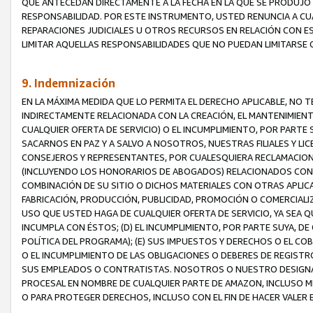
QUE ANTECEDAN DIRECTAMENTE A LA FECHA EN LA QUE SE PRODUJO 
RESPONSABILIDAD. POR ESTE INSTRUMENTO, USTED RENUNCIA A CU
REPARACIONES JUDICIALES U OTROS RECURSOS EN RELACIÓN CON E
LIMITAR AQUELLAS RESPONSABILIDADES QUE NO PUEDAN LIMITARSE 
9. Indemnización
EN LA MÁXIMA MEDIDA QUE LO PERMITA EL DERECHO APLICABLE, N
INDIRECTAMENTE RELACIONADA CON LA CREACIÓN, EL MANTENIMIENT
CUALQUIER OFERTA DE SERVICIO) O EL INCUMPLIMIENTO, POR PARTE
SACARNOS EN PAZ Y A SALVO A NOSOTROS, NUESTRAS FILIALES Y L
CONSEJEROS Y REPRESENTANTES, POR CUALESQUIERA RECLAMACIONE
(INCLUYENDO LOS HONORARIOS DE ABOGADOS) RELACIONADOS CON (A
COMBINACIÓN DE SU SITIO O DICHOS MATERIALES CON OTRAS APLICA
FABRICACIÓN, PRODUCCIÓN, PUBLICIDAD, PROMOCIÓN O COMERCIALIZA
USO QUE USTED HAGA DE CUALQUIER OFERTA DE SERVICIO, YA SEA 
INCUMPLA CON ÉSTOS; (D) EL INCUMPLIMIENTO, POR PARTE SUYA, 
POLÍTICA DEL PROGRAMA); (E) SUS IMPUESTOS Y DERECHOS O EL CO
O EL INCUMPLIMIENTO DE LAS OBLIGACIONES O DEBERES DE REGISTR
SUS EMPLEADOS O CONTRATISTAS. NOSOTROS O NUESTRO DESIGNA
PROCESAL EN NOMBRE DE CUALQUIER PARTE DE AMAZON, INCLUSO M
O PARA PROTEGER DERECHOS, INCLUSO CON EL FIN DE HACER VALER 