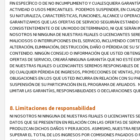
FIN ESPECÍFICO O DE NO INCUMPLIMIENTO Y CUALESQUIERA GARANTÍ
ACTIVIDAD O USOS MERCANTILES. PODEMOS SUSPENDER, EN CUALQU
SU NATURALEZA, CARACTERÍSTICAS, FUNCIONES, ALCANCE U OPERACI
GARANTIZAMOS QUE LAS OFERTAS DE SERVICIO SEGUIRÁN ESTANDO 
CONSISTENTEMENTE O DE UN MODO DETERMINADO, NI QUE SERÁN IN
NOSOTROS NI NINGUNA DE NUESTRAS FILIALES O LICENCIANTES SER
MALICIOSOS O INTERRUPCIONES EN EL SERVICIO, INCLUYENDO CORTES
ALTERACIÓN, ELIMINACIÓN, DESTRUCCIÓN, DAÑO O PÉRDIDA DE SU S
CONTENIDO. NINGÚN CONSEJO O INFORMACIÓN QUE USTED OBTENGA
OFERTAS DE SERVICIO, CREARÁ NINGUNA GARANTÍA QUE NO ESTÉ E
DE NUESTRAS FILIALES O LICENCIANTES SEREMOS RESPONSABLES D
(X) CUALQUIER PÉRDIDA DE INGRESOS, PROYECCIONES DE VENTAS,
FO
OBLIGACIONES EN LOS QUE USTED INCURRA EN RELACIÓN CON SU PART
SUSPENSIÓN DE SU PARTICIPACIÓN EN EL PROGRAMA DE AFILIADOS.
LIMITAR LAS GARANTÍAS, RESPONSABILIDADES O DECLARACIONES QU
8. Limitaciones de responsabilidad
NI NOSOTROS NI NINGUNA DE NUESTRAS FILIALES O LICENCIANTES
DATOS QUE SE PRESENTEN EN RELACIÓN CON LAS OFERTAS DE SERVIC
PRODUZCAN DICHOS DAÑOS Y PERJUICIOS. ASIMISMO, NUESTRA RESP
SUPERAR EL TOTAL DE LOS INGRESOS POR COMISIONES PAGADOS O