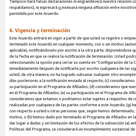
Tampoco hará falsas declaraciones ni engrandecerá nuestra relación co
respaldamos), n
i
expresará
o
insinuará ninguna afiliación entre nosotr
permitida por este Acuerdo.
6. Vigencia y terminación
Este Acuerdo entrará en vigor a partir de que usted se registre o empi
terminado este Acuerdo en cualquier momento, con o sin motivo (automát
aplicable), notificándoselo por escrito a la otra parte; disponiéndose q
de la fecha en que se realice la notificación de terminación. Usted podrá
seleccionando la opción para cerrar su cuenta en "Configuración de l
inmediatamente después de notificarle por escrito cualquiera de las sigu
usted, de otra manera, no ha logrado subsanar cualquier otro incumpli
días posteriores a la notificación enviada al respecto; (c) consideram
su participación en el Programa de Afiliados; (d) consideramos que nue
en el Programa de Afiliados; (e) su participación en el Programa de Afil
consideramos que estamos o podríamos estar sujetos a requisitos de re
realizadas por cualquiera de las partes conforme a este Acuerdo; (g)
con respecto a usted u otras personas que, según hemos determinado, e
motivo, o (h) hemos dado por terminado el Programa de Afiliados en l
dar lugar a dudas y sin limitación de los efectos de la subsección (a) a
Políticas del Programa, se considerará un incumplimiento sustancial d