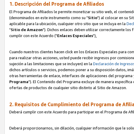
1. Descripción del Programa de Afiliados
El Programa de Afiliados le permite monetizar su sitio web, el contenid
(denominados en este instrumento como su "
Sitio
") al colocar en su Si
aplicable para la ubicación, cualquier otro sitio que se incluya en la
Decl
"
Sitio de Amazon
"). Dichos enlaces deben utilizar correctamente los 
cumplir con este Acuerdo ("
Enlaces
Especiales
")
.
Cuando nuestros clientes hacen click en los Enlaces Especiales para com
para realizar otras acciones, usted puede recibir ingresos por comisio
sujeción a las limitaciones que se incluyen) en la
Declaración de Ingreso
dichos artículos o servicios, podemos poner a su disposición datos, im
otras herramientas de enlace, interfaces de aplicaciones del programa 
Programa
"). El Contenido del Programa excluye de manera específica 
ofertas de productos de cualquier sitio distinto al Sitio de Amazon.
2. Requisitos de Cumplimiento del Programa de Afili
Deberá cumplir con este Acuerdo para participar en el Programa de Afil
Deberá proporcionarnos, sin dilación, cualquier información que le sol