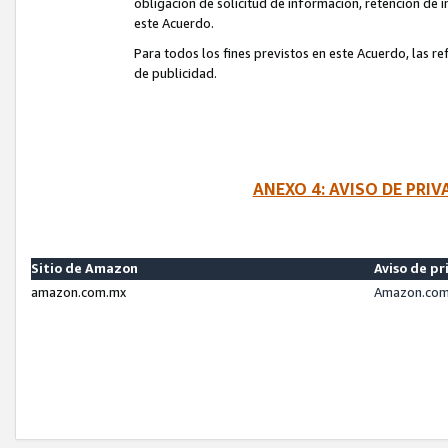
obligación de solicitud de información, retención de
este Acuerdo.
Para todos los fines previstos en este Acuerdo, las r
de publicidad.
ANEXO 4: AVISO DE PRI
Sitio de Amazon
Aviso de pr
amazon.com.mx
Amazon.com.