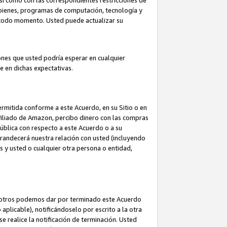
así como con las correspondientes restricciones de
a bienes, programas de computación, tecnología y
en todo momento. Usted puede actualizar su
ones que usted podría esperar en cualquier
 en dichas expectativas.
rmitida conforme a este Acuerdo, en su Sitio o en
filiado de Amazon, percibo dinero con las compras
pública con respecto a este Acuerdo o a su
grandecerá nuestra relación con usted (incluyendo
os y usted o cualquier otra persona o entidad,
nosotros podemos dar por terminado este Acuerdo
aplicable), notificándoselo por escrito a la otra
e realice la notificación de terminación. Usted