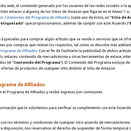
itio web, el contenido generado por los usuarios de las redes sociales o la 
u Sitio enlaces a alguno
s
de los Sitios de Amazon que figuran en el Anexo 1 o, s
por Comisiones del Programa de Afiliados
(cada uno de éstos, un "
Sitio de 
"
etiquetado
” que proporcionamos, además de cumplir con este Acuerdo ("
s Especiales para comprar algún artículo que se vende o servicios que se ofre
nes por compras que reúnan los requisitos, tal como se describe más adelante 
Programa de Afiliados
. Con el fin de facilitarle la publicidad de dichos artíc
ts
, enlaces, contenido de mercadotecnia y otras herramientas de enlace, int
os (el "
Contenido del Programa
"). El Contenido del Programa excluye de 
ofertas de productos de cualquier sitio distinto al Sitio de Amazon.
ograma de Afiliados
n el Programa de Afiliados y recibir ingresos por comisiones.
formación que le solicitemos para verificar su cumplimiento con este Acuerd
con los términos y condiciones de cualquier otro acuerdo de mercadotecnia d
tra disposición, nos reservamos el derecho de suspender de forma temporal 