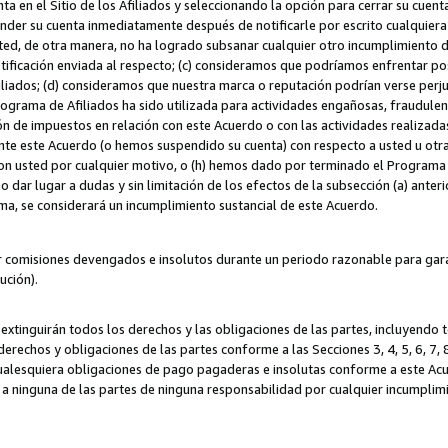
ta en el Sitio de los Afiliados y seleccionando la opción para cerrar su cuen
r su cuenta inmediatamente después de notificarle por escrito cualquiera de
sted, de otra manera, no ha logrado subsanar cualquier otro incumplimiento d
otificación enviada al respecto; (c) consideramos que podríamos enfrentar p
iliados; (d) consideramos que nuestra marca o reputación podrían verse perju
Programa de Afiliados ha sido utilizada para actividades engañosas, fraudule
ón de impuestos en relación con este Acuerdo o con las actividades realizada
te este Acuerdo (o hemos suspendido su cuenta) con respecto a usted u otr
con usted por cualquier motivo, o (h) hemos dado por terminado el Programa
 dar lugar a dudas y sin limitación de los efectos de la subsección (a) anteri
ama, se considerará un incumplimiento sustancial de este Acuerdo.
r comisiones devengados e insolutos durante un periodo razonable para garan
lución).
extinguirán todos los derechos y las obligaciones de las partes, incluyendo
derechos y obligaciones de las partes conforme a las Secciones 3, 4, 5, 6, 7,
cualesquiera obligaciones de pago pagaderas e insolutas conforme a este Acue
 a ninguna de las partes de ninguna responsabilidad por cualquier incumpli