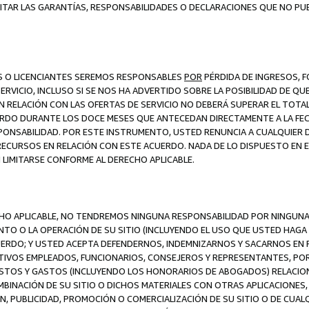
ITAR LAS GARANTÍAS, RESPONSABILIDADES O DECLARACIONES QUE NO PU
ES O LICENCIANTES SEREMOS RESPONSABLES
POR
PÉRDIDA DE INGRESOS, 
ERVICIO, INCLUSO SI SE NOS HA ADVERTIDO SOBRE LA POSIBILIDAD DE Q
N RELACIÓN CON LAS OFERTAS DE SERVICIO NO DEBERÁ SUPERAR EL TOTA
RDO DURANTE LOS DOCE MESES QUE ANTECEDAN DIRECTAMENTE A LA FECH
SPONSABILIDAD. POR ESTE INSTRUMENTO, USTED RENUNCIA A CUALQUIER
 RECURSOS EN RELACIÓN CON ESTE ACUERDO. NADA DE LO DISPUESTO EN 
LIMITARSE CONFORME AL DERECHO APLICABLE.
ECHO APLICABLE, NO TENDREMOS NINGUNA RESPONSABILIDAD POR NINGUN
NTO O LA OPERACIÓN DE SU SITIO (INCLUYENDO EL USO QUE USTED HAGA D
UERDO; Y USTED ACEPTA DEFENDERNOS, INDEMNIZARNOS Y SACARNOS EN P
CTIVOS EMPLEADOS, FUNCIONARIOS, CONSEJEROS Y REPRESENTANTES, PO
COSTOS Y GASTOS (INCLUYENDO LOS HONORARIOS DE ABOGADOS) RELACION
MBINACIÓN DE SU SITIO O DICHOS MATERIALES CON OTRAS APLICACIONES, 
, PUBLICIDAD, PROMOCIÓN O COMERCIALIZACIÓN DE SU SITIO O DE CUALQ