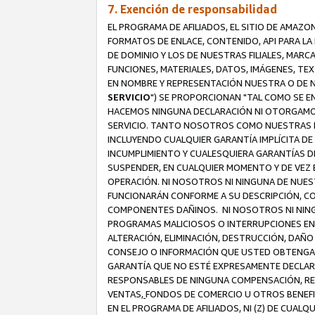
7. Exención de responsabilidad
EL PROGRAMA DE AFILIADOS, EL SITIO DE AMAZO
FORMATOS DE ENLACE, CONTENIDO, API PARA L
DE DOMINIO Y LOS DE NUESTRAS FILIALES, MAR
FUNCIONES, MATERIALES, DATOS, IMÁGENES, T
EN NOMBRE Y REPRESENTACIÓN NUESTRA O DE NU
SERVICIO
") SE PROPORCIONAN "TAL COMO SE E
HACEMOS NINGUNA DECLARACIÓN NI OTORGAMOS G
SERVICIO. TANTO NOSOTROS COMO NUESTRAS FI
INCLUYENDO CUALQUIER GARANTÍA IMPLÍCITA DE 
INCUMPLIMIENTO Y CUALESQUIERA GARANTÍAS D
SUSPENDER, EN CUALQUIER MOMENTO Y DE VEZ E
OPERACIÓN. NI NOSOTROS NI NINGUNA DE NUEST
FUNCIONARÁN CONFORME A SU DESCRIPCIÓN, CO
COMPONENTES DAÑINOS. NI NOSOTROS NI NINGUN
PROGRAMAS MALICIOSOS O INTERRUPCIONES EN E
ALTERACIÓN, ELIMINACIÓN, DESTRUCCIÓN, DAÑO
CONSEJO O INFORMACIÓN QUE USTED OBTENGA D
GARANTÍA QUE NO ESTÉ EXPRESAMENTE DECLARA
RESPONSABLES DE NINGUNA COMPENSACIÓN, REE
VENTAS,
FONDOS DE COMERCIO U OTROS BENEFIC
EN EL PROGRAMA DE AFILIADOS, NI (Z) DE CUAL