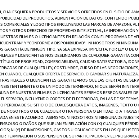
N, CUALESQUIERA PRODUCTOS Y SERVICIOS OFRECIDOS EN EL SITIO DE AM
A PUBLICIDAD DE PRODUCTOS, ALIMENTACIÓN DE DATOS, CONTENIDO PUB
CAS COMERCIALES Y LOGOTIPOS (INCLUYENDO LAS MARCAS DE AMAZON), AL
EXTOS Y OTROS DERECHOS DE PROPIEDAD INTELECTUAL, LA INFORMACIÓN
ESTRAS FILIALES O LICENCIANTES EN RELACIÓN CON EL PROGRAMA DE AF
NCUENTRAN" Y "CONFORME A DISPONIBILIDAD". NI NOSOTROS NI NINGUNA 
ARANTÍA DE NINGÚN TIPO, YA SEA EXPRESA, IMPLÍCITA, POR LEY O DE 
LIALES Y LICENCIANTES NOS DESLINDAMOS DE CUALQUIER GARANTÍA CON 
TÍTULO DE PROPIEDAD, COMERCIABILIDAD, CALIDAD SATISFACTORIA, IDONE
ERIVADAS DE CUALQUIER LEY, COSTUMBRE, CURSO DE LAS NEGOCIACIONE
N CUANDO, CUALQUIER OFERTA DE SERVICIO, O CAMBIAR SU NATURALEZA,
RAS FILIALES O LICENCIANTES GARANTIZAMOS QUE LAS OFERTAS DE SERV
NSISTENTEMENTE O DE UN MODO DETERMINADO, NI QUE SERÁN ININTERRU
A DE NUESTRAS FILIALES O LICENCIANTES SEREMOS RESPONSABLES DE (A
L SERVICIO, INCLUYENDO CORTES DE ELECTRICIDAD, FALLAS DE SISTEMAS;
 O PÉRDIDA DE SU SITIO O DE CUALESQUIERA DATOS, IMÁGENES, TEXTO 
E NOSOTROS O DE CUALQUIER OTRA PERSONA O ENTIDAD, O A TRAVÉS D
DA EN ESTE ACUERDO. ASIMISMO, NI NOSOTROS NI NINGUNA DE NUESTRA
MBOLSO O DAÑOS QUE SURJAN EN RELACIÓN CON (X) CUALQUIER PÉRDID
IOS; NI (Y) DE INVERSIONES, GASTOS U OBLIGACIONES EN LOS QUE USTED
QUIER TERMINACIÓN O SUSPENSIÓN DE SU PARTICIPACIÓN EN EL PROGRAMA 