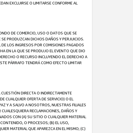
EDAN EXCLUIRSE O LIMITARSE CONFORME AL
FONDO DE COMERCIO, USO O DATOS QUE SE
UE SE PRODUZCAN DICHOS DAÑOS Y PERJUICIOS.
L DE LOS INGRESOS POR COMISIONES PAGADOS
A EN LA QUE SE PRODUJO EL EVENTO QUE DIO
 DERECHO O RECURSO INCLUYENDO EL DERECHO A
ESTE PÁRRAFO TENDRÁ COMO EFECTO LIMITAR
A CUESTIÓN DIRECTA O INDIRECTAMENTE
E CUALQUIER OFERTA DE SERVICIO) O EL
AZ Y A SALVO A NOSOTROS, NUESTRAS FILIALES
R CUALESQUIERA RECLAMACIONES, DAÑOS Y
ADOS CON (A) SU SITIO O CUALQUIER MATERIAL
CONTENIDO, O PROCESOS; (B) EL USO,
UIER MATERIAL QUE APAREZCA EN EL MISMO; (C)