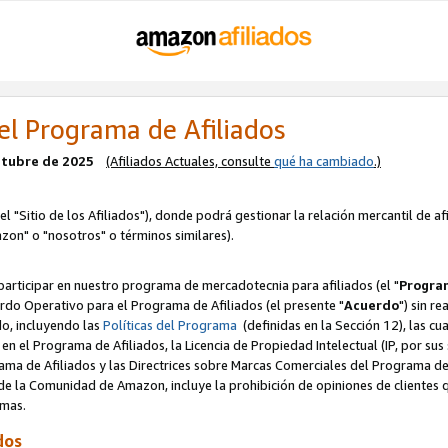
el Programa de Afiliados
octubre de 2025
(Afiliados Actuales, consulte
qué ha cambiado
.)
el "Sitio de los Afiliados"), donde podrá gestionar la relación mercantil de a
zon" o "nosotros" o términos similares).
articipar en nuestro programa de mercadotecnia para afiliados (el "
Program
rdo Operativo para el Programa de Afiliados (el presente "
Acuerdo
") sin r
do, incluyendo las
Políticas del Programa
(definidas en la Sección 12), las c
en el Programa de Afiliados, la Licencia de Propiedad Intelectual (IP, por sus 
ma de Afiliados y las Directrices sobre Marcas Comerciales del Programa de A
 la Comunidad de Amazon, incluye la prohibición de opiniones de clientes qu
normas.
dos