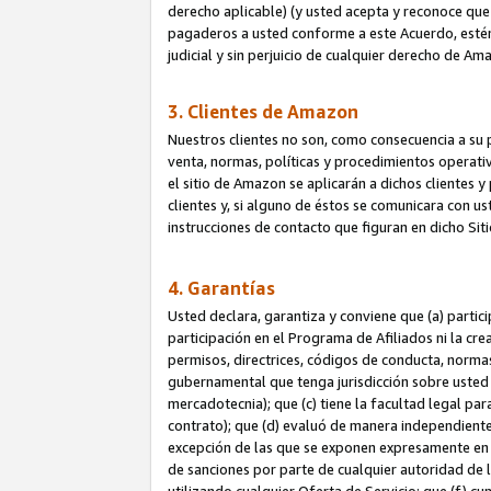
derecho aplicable) (y usted acepta y reconoce que 
pagaderos a usted conforme a este Acuerdo, estén 
judicial y sin perjuicio de cualquier derecho de Am
3. Clientes de Amazon
Nuestros clientes no son, como consecuencia a su p
venta, normas, políticas y procedimientos operativo
el sitio de Amazon se aplicarán a dichos clientes
clientes y, si alguno de éstos se comunicara con u
instrucciones de contacto que figuran en dicho Sit
4. Garantías
Usted declara, garantiza y conviene que (a) partic
participación en el Programa de Afiliados ni la cr
permisos, directrices, códigos de conducta, normas
gubernamental que tenga jurisdicción sobre usted
mercadotecnia); que (c) tiene la facultad legal pa
contrato); que (d) evaluó de manera independient
excepción de las que se exponen expresamente en el
de sanciones por parte de cualquier autoridad de 