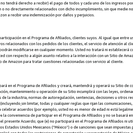
no tendrá derecho a recibir) el pago de todos y cada uno de los ingresos por
o no directamente relacionados con dicho incumplimiento, sin que medie not
azon a recibir una indemnización por daños y perjuicios.
articipación en el Programa de Afiliados, clientes suyos. Al igual que entre u
s relacionados con los pedidos de los clientes, el servicio de atención al cl
 y podrán modificarse en cualquier momento. Usted no tratará ni establecerá
sted con respecto a algún asunto relativo a la interacción con un Sitio de Ama
io de Amazon para tratar cuestiones relacionadas con servicio al cliente.
ipará en el Programa de Afiliados y creará, mantendrá y operará su Sitio de 
eación, mantenimiento u operación de su Sitio incumplirá con las leyes, orden
 de la industria, normas de autoregulación, sentencias, decisiones u otros re
 (incluyendo
sin limitar, todas y cualquier reglas que rijan las comunicaciones,
ra celebrar acuerdos (por ejemplo, usted no es menor de edad ni está legalme
e
s
la conveniencia de participar en el Programa de Afiliados y no se basará e
 presente Acuerdo; que (e) no participará en el Programa de Afiliados ni util
los Estados Unidos Mexicanos (“México”) o de sanciones que sean impuestas p