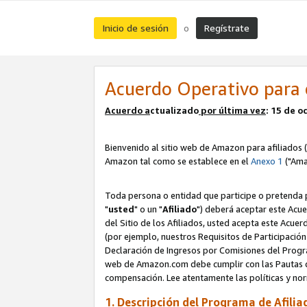
Inicio de sesión
Regístrate
o
Acuerdo Operativo para 
Acuerdo a
ctualizado
por ú
l
tima vez
: 15 de 
Bienvenido al sitio web de Amazon para afiliados (
Amazon tal como se establece en el
Anexo 1
("Ama
Toda persona o entidad que participe o pretenda p
"
usted
" o un "
Afiliado
") deberá aceptar este Acue
del Sitio de los Afiliados, usted acepta este Acuer
(por ejemplo, nuestros Requisitos de Participación 
Declaración de Ingresos por Comisiones del Progra
web de Amazon.com debe cumplir con las Pautas de
compensación. Lee atentamente las políticas y 
1. Descripción del Programa de Afilia