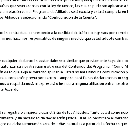
umplirá con todas las restricciones de exportación y reexportación de México 
aíses que sean acordes con la ley de México, las cuales pudieran aplicarse 
lite en relación con el Programa de Afiliados será exacta y estará completa 
los Afiliados y seleccionando "Configuración de la Cuenta".
ción contractual con respecto a la cantidad de tráfico o ingresos por comisi
; ni nos hacemos responsables de ninguna medida que usted adopte con base
r cualquier declaración sustancialmente similar que previamente haya sido pe
a autorizar su visualización u otro uso del Contenido del Programa: "Como A
ión de lo que exija el derecho aplicable, usted no hará ninguna comunicación 
tra autorización previa por escrito. Tampoco hará falsas declaraciones ni en
amos o respaldamos), n
i
expresará
o
insinuará ninguna afiliación entre nosotr
ste Acuerdo.
ed se registre o empiece a usar el Sitio de los Afiliados. Tanto usted como 
ente y sin necesidad de declaración judicial, si así lo permitiere el derecho 
or de dicha terminación será de 7 días naturales a partir de la fecha en que s