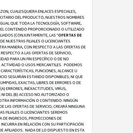
AZON, CUALESQUIERA ENLACES ESPECIALES,
LICITARIO DEL PRODUCTO, NUESTROS NOMBRES
 IGUAL QUE TODA LA TECNOLOGÍA, SOFTWARE,
 Y EL CONTENIDO PROPORCIONADO O UTILIZADO
ILIADOS (CONJUNTAMENTE, LAS "
OFERTAS DE
DE NUESTRAS FILIALES O LICENCIANTES
OTRA MANERA, CON RESPECTO A LAS OFERTAS DE
RESPECTO A LAS OFERTAS DE SERVICIO,
IDAD PARA UN FIN ESPECÍFICO O DE NO
S, ACTIVIDAD O USOS MERCANTILES. PODEMOS
 CARACTERÍSTICAS, FUNCIONES, ALCANCE U
ICIO SEGUIRÁN ESTANDO DISPONIBLES; NI QUE
MPIDAS, EXACTAS, LIBRES DE ERRORES O DE
) ERRORES, INEXACTITUDES, VIRUS,
 NI DEL (B) ACCESO NO AUTORIZADO O
U OTRA INFORMACIÓN O CONTENIDO. NINGÚN
E LAS OFERTAS DE SERVICIO, CREARÁ NINGUNA
S FILIALES O LICENCIANTES SEREMOS
A DE INGRESOS, PROYECCIONES DE
 INCURRA EN RELACIÓN CON SU PARTICIPACIÓN
DE AFILIADOS. NADA DE LO DISPUESTO EN ESTA