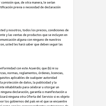
 comisión que, de otra manera, le serían
ificación previa o necesidad de declaración
sted y nosotros, todos los precios, condiciones de
iente y las ventas de productos que se incluyen en
 comunicación alguna con ninguno de nuestros
zon, usted les hará saber que deben seguir las
conformidad con este Acuerdo; que (b) ni su
anzas, normas, reglamentos, órdenes, licencias,
quisitos aplicables de cualquier autoridad
 la protección de datos, la publicidad y la
nte inhabilitado para celebrar u otorgar un
n ninguna declaración, garantía o manifestación a
izará ninguna otra Oferta del Servicio si es objeto
or los gobiernos del país en el que se encuentre