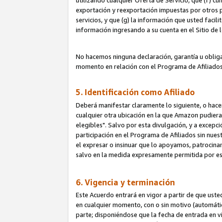
utilizando cualquier Oferta de Servicio; que (f) c
exportación y reexportación impuestas por otros p
servicios, y que (g) la información que usted faci
información ingresando a su cuenta en el Sitio de 
No hacemos ninguna declaración, garantía u obliga
momento en relación con el Programa de Afiliados
5. Identificación como Afiliado
Deberá manifestar claramente lo siguiente, o hace
cualquier otra ubicación en la que Amazon pudier
elegibles". Salvo por esta divulgación, y a excepc
participación en el Programa de Afiliados sin nues
el expresar o insinuar que lo apoyamos, patrocin
salvo en la medida expresamente permitida por e
6. Vigencia y terminación
Este Acuerdo entrará en vigor a partir de que ust
en cualquier momento, con o sin motivo (automáticam
parte; disponiéndose que la fecha de entrada en vig