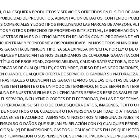
N, CUALESQUIERA PRODUCTOS Y SERVICIOS OFRECIDOS EN EL SITIO DE AM
A PUBLICIDAD DE PRODUCTOS, ALIMENTACIÓN DE DATOS, CONTENIDO PUB
CAS COMERCIALES Y LOGOTIPOS (INCLUYENDO LAS MARCAS DE AMAZON), AL
EXTOS Y OTROS DERECHOS DE PROPIEDAD INTELECTUAL, LA INFORMACIÓN
ESTRAS FILIALES O LICENCIANTES EN RELACIÓN CON EL PROGRAMA DE AF
NCUENTRAN" Y "CONFORME A DISPONIBILIDAD". NI NOSOTROS NI NINGUNA 
ARANTÍA DE NINGÚN TIPO, YA SEA EXPRESA, IMPLÍCITA, POR LEY O DE 
LIALES Y LICENCIANTES NOS DESLINDAMOS DE CUALQUIER GARANTÍA CON 
TÍTULO DE PROPIEDAD, COMERCIABILIDAD, CALIDAD SATISFACTORIA, IDONE
ERIVADAS DE CUALQUIER LEY, COSTUMBRE, CURSO DE LAS NEGOCIACIONE
N CUANDO, CUALQUIER OFERTA DE SERVICIO, O CAMBIAR SU NATURALEZA,
RAS FILIALES O LICENCIANTES GARANTIZAMOS QUE LAS OFERTAS DE SERV
NSISTENTEMENTE O DE UN MODO DETERMINADO, NI QUE SERÁN ININTERRU
A DE NUESTRAS FILIALES O LICENCIANTES SEREMOS RESPONSABLES DE (A
L SERVICIO, INCLUYENDO CORTES DE ELECTRICIDAD, FALLAS DE SISTEMAS;
 O PÉRDIDA DE SU SITIO O DE CUALESQUIERA DATOS, IMÁGENES, TEXTO 
E NOSOTROS O DE CUALQUIER OTRA PERSONA O ENTIDAD, O A TRAVÉS D
DA EN ESTE ACUERDO. ASIMISMO, NI NOSOTROS NI NINGUNA DE NUESTRA
MBOLSO O DAÑOS QUE SURJAN EN RELACIÓN CON (X) CUALQUIER PÉRDID
IOS; NI (Y) DE INVERSIONES, GASTOS U OBLIGACIONES EN LOS QUE USTED
QUIER TERMINACIÓN O SUSPENSIÓN DE SU PARTICIPACIÓN EN EL PROGRAMA 