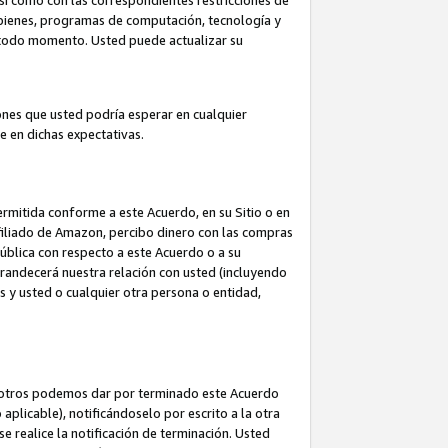
así como con las correspondientes restricciones de
a bienes, programas de computación, tecnología y
en todo momento. Usted puede actualizar su
ones que usted podría esperar en cualquier
 en dichas expectativas.
rmitida conforme a este Acuerdo, en su Sitio o en
filiado de Amazon, percibo dinero con las compras
pública con respecto a este Acuerdo o a su
grandecerá nuestra relación con usted (incluyendo
os y usted o cualquier otra persona o entidad,
nosotros podemos dar por terminado este Acuerdo
aplicable), notificándoselo por escrito a la otra
e realice la notificación de terminación. Usted