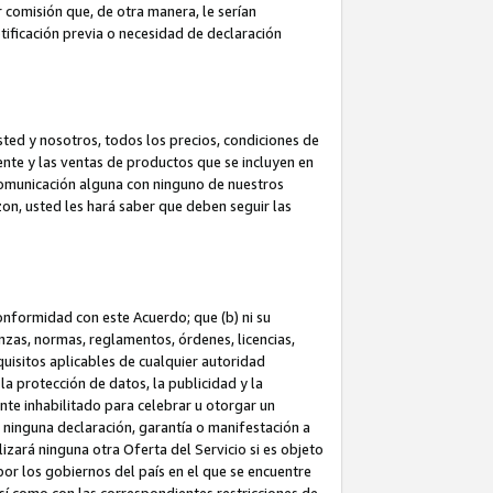
 comisión que, de otra manera, le serían
ificación previa o necesidad de declaración
sted y nosotros, todos los precios, condiciones de
iente y las ventas de productos que se incluyen en
 comunicación alguna con ninguno de nuestros
zon, usted les hará saber que deben seguir las
conformidad con este Acuerdo; que (b) ni su
anzas, normas, reglamentos, órdenes, licencias,
quisitos aplicables de cualquier autoridad
 la protección de datos, la publicidad y la
nte inhabilitado para celebrar u otorgar un
n ninguna declaración, garantía o manifestación a
izará ninguna otra Oferta del Servicio si es objeto
or los gobiernos del país en el que se encuentre