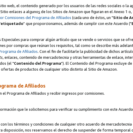
itio web, el contenido generado por los usuarios de las redes sociales o la 
u Sitio enlaces a alguno
s
de los Sitios de Amazon que figuran en el Anexo 1 o, s
por Comisiones del Programa de Afiliados
(cada uno de éstos, un "
Sitio de 
"
etiquetado
” que proporcionamos, además de cumplir con este Acuerdo ("
s Especiales para comprar algún artículo que se vende o servicios que se ofre
nes por compras que reúnan los requisitos, tal como se describe más adelante 
Programa de Afiliados
. Con el fin de facilitarle la publicidad de dichos artíc
ts
, enlaces, contenido de mercadotecnia y otras herramientas de enlace, int
os (el "
Contenido del Programa
"). El Contenido del Programa excluye de 
ofertas de productos de cualquier sitio distinto al Sitio de Amazon.
ograma de Afiliados
n el Programa de Afiliados y recibir ingresos por comisiones.
formación que le solicitemos para verificar su cumplimiento con este Acuerd
con los términos y condiciones de cualquier otro acuerdo de mercadotecnia d
tra disposición, nos reservamos el derecho de suspender de forma temporal 