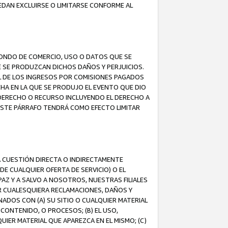
EDAN EXCLUIRSE O LIMITARSE CONFORME AL
FONDO DE COMERCIO, USO O DATOS QUE SE
UE SE PRODUZCAN DICHOS DAÑOS Y PERJUICIOS.
L DE LOS INGRESOS POR COMISIONES PAGADOS
A EN LA QUE SE PRODUJO EL EVENTO QUE DIO
 DERECHO O RECURSO INCLUYENDO EL DERECHO A
ESTE PÁRRAFO TENDRÁ COMO EFECTO LIMITAR
A CUESTIÓN DIRECTA O INDIRECTAMENTE
E CUALQUIER OFERTA DE SERVICIO) O EL
AZ Y A SALVO A NOSOTROS, NUESTRAS FILIALES
R CUALESQUIERA RECLAMACIONES, DAÑOS Y
ADOS CON (A) SU SITIO O CUALQUIER MATERIAL
CONTENIDO, O PROCESOS; (B) EL USO,
UIER MATERIAL QUE APAREZCA EN EL MISMO; (C)