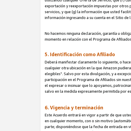
utilizando cualquier Oferta de Servicio; que (f) c
exportación y reexportación impuestas por otros p
servicios, y que (g) la información que usted faci
información ingresando a su cuenta en el Sitio de 
No hacemos ninguna declaración, garantía u obliga
momento en relación con el Programa de Afiliados
5. Identificación como Afiliado
Deberá manifestar claramente lo siguiente, o hace
cualquier otra ubicación en la que Amazon pudier
elegibles". Salvo por esta divulgación, y a excepc
participación en el Programa de Afiliados sin nues
el expresar o insinuar que lo apoyamos, patrocin
salvo en la medida expresamente permitida por e
6. Vigencia y terminación
Este Acuerdo entrará en vigor a partir de que ust
en cualquier momento, con o sin motivo (automáticam
parte; disponiéndose que la fecha de entrada en vig