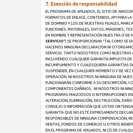
7. Exención de responsabilidad
EL PROGRAMA DE AFILIADOS, EL SITIO DE AMAZO
FORMATOS DE ENLACE, CONTENIDO, API PARA L
DE DOMINIO Y LOS DE NUESTRAS FILIALES, MAR
FUNCIONES, MATERIALES, DATOS, IMÁGENES, T
EN NOMBRE Y REPRESENTACIÓN NUESTRA O DE NU
SERVICIO
") SE PROPORCIONAN "TAL COMO SE E
HACEMOS NINGUNA DECLARACIÓN NI OTORGAMOS G
SERVICIO. TANTO NOSOTROS COMO NUESTRAS FI
INCLUYENDO CUALQUIER GARANTÍA IMPLÍCITA DE 
INCUMPLIMIENTO Y CUALESQUIERA GARANTÍAS D
SUSPENDER, EN CUALQUIER MOMENTO Y DE VEZ E
OPERACIÓN. NI NOSOTROS NI NINGUNA DE NUEST
FUNCIONARÁN CONFORME A SU DESCRIPCIÓN, CO
COMPONENTES DAÑINOS. NI NOSOTROS NI NINGUN
PROGRAMAS MALICIOSOS O INTERRUPCIONES EN E
ALTERACIÓN, ELIMINACIÓN, DESTRUCCIÓN, DAÑO
CONSEJO O INFORMACIÓN QUE USTED OBTENGA D
GARANTÍA QUE NO ESTÉ EXPRESAMENTE DECLARA
RESPONSABLES DE NINGUNA COMPENSACIÓN, REE
VENTAS,
FONDOS DE COMERCIO U OTROS BENEFIC
EN EL PROGRAMA DE AFILIADOS, NI (Z) DE CUAL