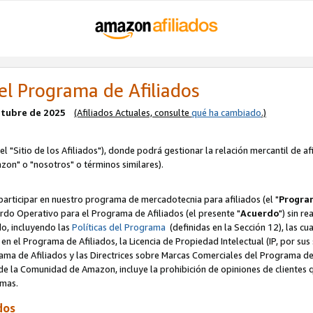
el Programa de Afiliados
octubre de 2025
(Afiliados Actuales, consulte
qué ha cambiado
.)
el "Sitio de los Afiliados"), donde podrá gestionar la relación mercantil de a
zon" o "nosotros" o términos similares).
articipar en nuestro programa de mercadotecnia para afiliados (el "
Program
rdo Operativo para el Programa de Afiliados (el presente "
Acuerdo
") sin r
do, incluyendo las
Políticas del Programa
(definidas en la Sección 12), las c
en el Programa de Afiliados, la Licencia de Propiedad Intelectual (IP, por sus 
ma de Afiliados y las Directrices sobre Marcas Comerciales del Programa de A
 la Comunidad de Amazon, incluye la prohibición de opiniones de clientes qu
normas.
dos