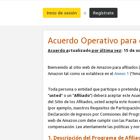
Inicio de sesión
Regístrate
o
Acuerdo Operativo para 
Acuerdo a
ctualizado
por ú
l
tima vez
: 15 de 
Bienvenido al sitio web de Amazon para afiliados (
Amazon tal como se establece en el
Anexo 1
("Ama
Toda persona o entidad que participe o pretenda p
"
usted
" o un "
Afiliado
") deberá aceptar este Acue
del Sitio de los Afiliados, usted acepta este Acuer
(por ejemplo, nuestros Requisitos de Participación 
Declaración de Ingresos por Comisiones del Progra
web de Amazon.com debe cumplir con las Pautas de
compensación. Lee atentamente las políticas y 
1. Descripción del Programa de Afilia