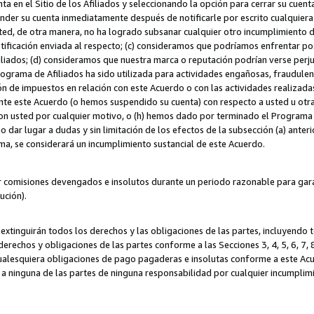
ta en el Sitio de los Afiliados y seleccionando la opción para cerrar su cuen
r su cuenta inmediatamente después de notificarle por escrito cualquiera de
sted, de otra manera, no ha logrado subsanar cualquier otro incumplimiento d
otificación enviada al respecto; (c) consideramos que podríamos enfrentar p
iliados; (d) consideramos que nuestra marca o reputación podrían verse perju
Programa de Afiliados ha sido utilizada para actividades engañosas, fraudule
ón de impuestos en relación con este Acuerdo o con las actividades realizada
te este Acuerdo (o hemos suspendido su cuenta) con respecto a usted u otr
con usted por cualquier motivo, o (h) hemos dado por terminado el Programa
 dar lugar a dudas y sin limitación de los efectos de la subsección (a) anteri
ama, se considerará un incumplimiento sustancial de este Acuerdo.
r comisiones devengados e insolutos durante un periodo razonable para garan
lución).
extinguirán todos los derechos y las obligaciones de las partes, incluyendo
derechos y obligaciones de las partes conforme a las Secciones 3, 4, 5, 6, 7,
cualesquiera obligaciones de pago pagaderas e insolutas conforme a este Acue
 a ninguna de las partes de ninguna responsabilidad por cualquier incumpli