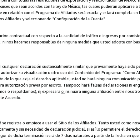
umplirá con todas las restricciones de exportación y reexportación de México 
aíses que sean acordes con la ley de México, las cuales pudieran aplicarse 
lite en relación con el Programa de Afiliados será exacta y estará completa 
los Afiliados y seleccionando "Configuración de la Cuenta".
ción contractual con respecto a la cantidad de tráfico o ingresos por comisi
; ni nos hacemos responsables de ninguna medida que usted adopte con base
r cualquier declaración sustancialmente similar que previamente haya sido pe
a autorizar su visualización u otro uso del Contenido del Programa: "Como A
ión de lo que exija el derecho aplicable, usted no hará ninguna comunicación 
tra autorización previa por escrito. Tampoco hará falsas declaraciones ni en
amos o respaldamos), n
i
expresará
o
insinuará ninguna afiliación entre nosotr
ste Acuerdo.
ed se registre o empiece a usar el Sitio de los Afiliados. Tanto usted como 
ente y sin necesidad de declaración judicial, si así lo permitiere el derecho 
or de dicha terminación será de 7 días naturales a partir de la fecha en que s