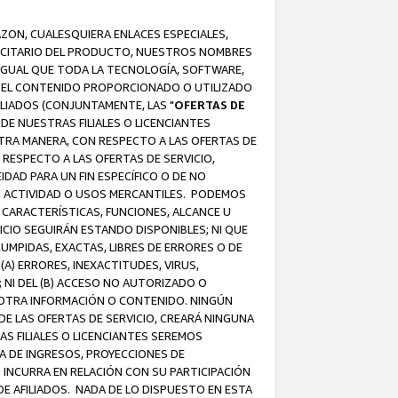
AZON, CUALESQUIERA ENLACES ESPECIALES,
LICITARIO DEL PRODUCTO, NUESTROS NOMBRES
 IGUAL QUE TODA LA TECNOLOGÍA, SOFTWARE,
 Y EL CONTENIDO PROPORCIONADO O UTILIZADO
ILIADOS (CONJUNTAMENTE, LAS "
OFERTAS DE
DE NUESTRAS FILIALES O LICENCIANTES
OTRA MANERA, CON RESPECTO A LAS OFERTAS DE
RESPECTO A LAS OFERTAS DE SERVICIO,
IDAD PARA UN FIN ESPECÍFICO O DE NO
S, ACTIVIDAD O USOS MERCANTILES. PODEMOS
 CARACTERÍSTICAS, FUNCIONES, ALCANCE U
ICIO SEGUIRÁN ESTANDO DISPONIBLES; NI QUE
MPIDAS, EXACTAS, LIBRES DE ERRORES O DE
) ERRORES, INEXACTITUDES, VIRUS,
 NI DEL (B) ACCESO NO AUTORIZADO O
U OTRA INFORMACIÓN O CONTENIDO. NINGÚN
E LAS OFERTAS DE SERVICIO, CREARÁ NINGUNA
S FILIALES O LICENCIANTES SEREMOS
A DE INGRESOS, PROYECCIONES DE
 INCURRA EN RELACIÓN CON SU PARTICIPACIÓN
DE AFILIADOS. NADA DE LO DISPUESTO EN ESTA