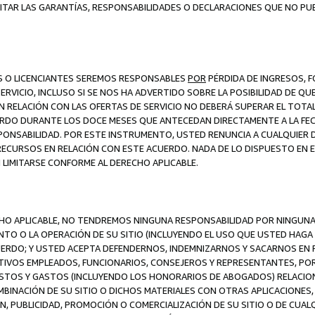
ITAR LAS GARANTÍAS, RESPONSABILIDADES O DECLARACIONES QUE NO PU
ES O LICENCIANTES SEREMOS RESPONSABLES
POR
PÉRDIDA DE INGRESOS, 
ERVICIO, INCLUSO SI SE NOS HA ADVERTIDO SOBRE LA POSIBILIDAD DE Q
N RELACIÓN CON LAS OFERTAS DE SERVICIO NO DEBERÁ SUPERAR EL TOTA
RDO DURANTE LOS DOCE MESES QUE ANTECEDAN DIRECTAMENTE A LA FECH
SPONSABILIDAD. POR ESTE INSTRUMENTO, USTED RENUNCIA A CUALQUIER
 RECURSOS EN RELACIÓN CON ESTE ACUERDO. NADA DE LO DISPUESTO EN 
LIMITARSE CONFORME AL DERECHO APLICABLE.
ECHO APLICABLE, NO TENDREMOS NINGUNA RESPONSABILIDAD POR NINGUN
NTO O LA OPERACIÓN DE SU SITIO (INCLUYENDO EL USO QUE USTED HAGA D
UERDO; Y USTED ACEPTA DEFENDERNOS, INDEMNIZARNOS Y SACARNOS EN P
CTIVOS EMPLEADOS, FUNCIONARIOS, CONSEJEROS Y REPRESENTANTES, PO
COSTOS Y GASTOS (INCLUYENDO LOS HONORARIOS DE ABOGADOS) RELACION
MBINACIÓN DE SU SITIO O DICHOS MATERIALES CON OTRAS APLICACIONES, 
, PUBLICIDAD, PROMOCIÓN O COMERCIALIZACIÓN DE SU SITIO O DE CUALQ