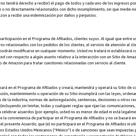
no tendrá derecho a recibir) el pago de todos y cada uno de los ingresos por
o no directamente relacionados con dicho incumplimiento, sin que medie not
azon a recibir una indemnización por daños y perjuicios.
articipación en el Programa de Afiliados, clientes suyos. Al igual que entre u
s relacionados con los pedidos de los clientes, el servicio de atención al cl
 y podrán modificarse en cualquier momento. Usted no tratará ni establecerá
sted con respecto a algún asunto relativo a la interacción con un Sitio de Ama
io de Amazon para tratar cuestiones relacionadas con servicio al cliente.
ipará en el Programa de Afiliados y creará, mantendrá y operará su Sitio de 
eación, mantenimiento u operación de su Sitio incumplirá con las leyes, orden
 de la industria, normas de autoregulación, sentencias, decisiones u otros re
 (incluyendo
sin limitar, todas y cualquier reglas que rijan las comunicaciones,
ra celebrar acuerdos (por ejemplo, usted no es menor de edad ni está legalme
e
s
la conveniencia de participar en el Programa de Afiliados y no se basará e
 presente Acuerdo; que (e) no participará en el Programa de Afiliados ni util
los Estados Unidos Mexicanos (“México”) o de sanciones que sean impuestas p