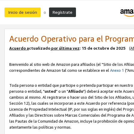
Inicio de sesión
Regístrate
o
Acuerdo Operativo para el Program
Acuerdo a
ctualizado
por ú
l
tima vez
: 15 de octubre de 2025
(A
Bienvenido al sitio web de Amazon para afiliados (el "Sitio de los Afili
correspondientes de Amazon tal como se establece en el
Anexo 1
("Ama
Toda persona o entidad que participe o pretenda participar en nuestro
persona o entidad, "
usted
" o un "
Afiliado
") deberá aceptar este Acuer
cambios al mismo. Al registrarse o hacer uso del Sitio de los Afiliados
Sección 12), las cuales se incorporan a este Acuerdo por referencia (po
Licencia de Propiedad Intelectual (IP, por sus siglas en inglés) del Pr
Afiliados y las Directrices sobre Marcas Comerciales del Programa de A
las Pautas de la Comunidad de Amazon, incluye la prohibición de opinio
atentamente las políticas y normas.