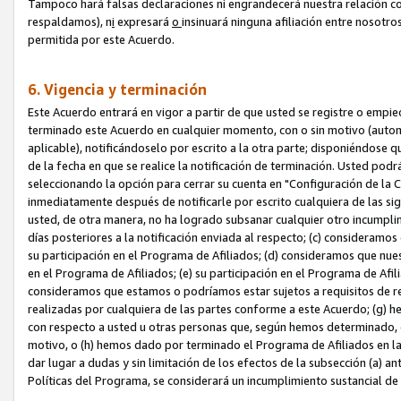
Tampoco hará falsas declaraciones ni engrandecerá nuestra relación co
respaldamos), n
i
expresará
o
insinuará ninguna afiliación entre nosotr
permitida por este Acuerdo.
6. Vigencia y terminación
Este Acuerdo entrará en vigor a partir de que usted se registre o empi
terminado este Acuerdo en cualquier momento, con o sin motivo (automát
aplicable), notificándoselo por escrito a la otra parte; disponiéndose q
de la fecha en que se realice la notificación de terminación. Usted podrá
seleccionando la opción para cerrar su cuenta en "Configuración de l
inmediatamente después de notificarle por escrito cualquiera de las sigu
usted, de otra manera, no ha logrado subsanar cualquier otro incumpli
días posteriores a la notificación enviada al respecto; (c) consideram
su participación en el Programa de Afiliados; (d) consideramos que nue
en el Programa de Afiliados; (e) su participación en el Programa de Afil
consideramos que estamos o podríamos estar sujetos a requisitos de re
realizadas por cualquiera de las partes conforme a este Acuerdo; (g)
con respecto a usted u otras personas que, según hemos determinado, e
motivo, o (h) hemos dado por terminado el Programa de Afiliados en l
dar lugar a dudas y sin limitación de los efectos de la subsección (a) a
Políticas del Programa, se considerará un incumplimiento sustancial d