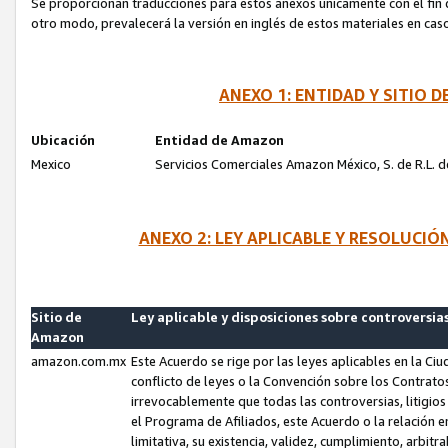
Se proporcionan traducciones para estos anexos únicamente con el fin de
otro modo, prevalecerá la versión en inglés de estos materiales en cas
ANEXO 1: ENTIDAD Y SITIO
Ubicación
Entidad de Amazon
Mexico
Servicios Comerciales Amazon México, S. de R.L. de
ANEXO 2: LEY APLICABLE Y RESOLUCI
Sitio de
Ley aplicable y disposiciones sobre controversia
Amazon
amazon.com.mx
Este Acuerdo se rige por las leyes aplicables en la Ci
conflicto de leyes o la Convención sobre los Contrat
irrevocablemente que todas las controversias, litigio
el Programa de Afiliados, este Acuerdo o la relación 
limitativa, su existencia, validez, cumplimiento, arbit