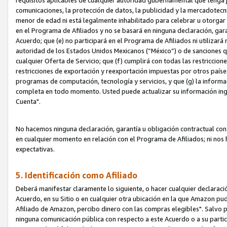
requisitos aplicables de cualquier autoridad gubernamental que tenga j
comunicaciones, la protección de datos, la publicidad y la mercadotecni
menor de edad ni está legalmente inhabilitado para celebrar u otorgar
en el Programa de Afiliados y no se basará en ninguna declaración, ga
Acuerdo; que (e) no participará en el Programa de Afiliados ni utilizará
autoridad de los Estados Unidos Mexicanos (“México”) o de sanciones q
cualquier Oferta de Servicio; que (f) cumplirá con todas las restriccio
restricciones de exportación y reexportación impuestas por otros países
programas de computación, tecnología y servicios, y que (g) la informac
completa en todo momento. Usted puede actualizar su información ingre
Cuenta".
No hacemos ninguna declaración, garantía u obligación contractual con 
en cualquier momento en relación con el Programa de Afiliados; ni no
expectativas.
5. Identificación como Afiliado
Deberá manifestar claramente lo siguiente, o hacer cualquier declarac
Acuerdo, en su Sitio o en cualquier otra ubicación en la que Amazon pu
Afiliado de Amazon, percibo dinero con las compras elegibles". Salvo po
ninguna comunicación pública con respecto a este Acuerdo o a su partici