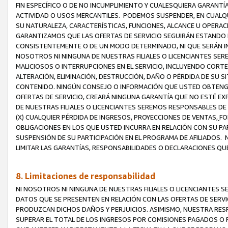
FIN ESPECÍFICO O DE NO INCUMPLIMIENTO Y CUALESQUIERA GARANTÍ
ACTIVIDAD O USOS MERCANTILES. PODEMOS SUSPENDER, EN CUALQU
SU NATURALEZA, CARACTERÍSTICAS, FUNCIONES, ALCANCE U OPERACI
GARANTIZAMOS QUE LAS OFERTAS DE SERVICIO SEGUIRÁN ESTANDO 
CONSISTENTEMENTE O DE UN MODO DETERMINADO, NI QUE SERÁN IN
NOSOTROS NI NINGUNA DE NUESTRAS FILIALES O LICENCIANTES SER
MALICIOSOS O INTERRUPCIONES EN EL SERVICIO, INCLUYENDO CORTES
ALTERACIÓN, ELIMINACIÓN, DESTRUCCIÓN, DAÑO O PÉRDIDA DE SU S
CONTENIDO. NINGÚN CONSEJO O INFORMACIÓN QUE USTED OBTENGA
OFERTAS DE SERVICIO, CREARÁ NINGUNA GARANTÍA QUE NO ESTÉ E
DE NUESTRAS FILIALES O LICENCIANTES SEREMOS RESPONSABLES D
(X) CUALQUIER PÉRDIDA DE INGRESOS, PROYECCIONES DE VENTAS,
FO
OBLIGACIONES EN LOS QUE USTED INCURRA EN RELACIÓN CON SU PART
SUSPENSIÓN DE SU PARTICIPACIÓN EN EL PROGRAMA DE AFILIADOS.
LIMITAR LAS GARANTÍAS, RESPONSABILIDADES O DECLARACIONES QU
8. Limitaciones de responsabilidad
NI NOSOTROS NI NINGUNA DE NUESTRAS FILIALES O LICENCIANTES
DATOS QUE SE PRESENTEN EN RELACIÓN CON LAS OFERTAS DE SERVIC
PRODUZCAN DICHOS DAÑOS Y PERJUICIOS. ASIMISMO, NUESTRA RESP
SUPERAR EL TOTAL DE LOS INGRESOS POR COMISIONES PAGADOS O