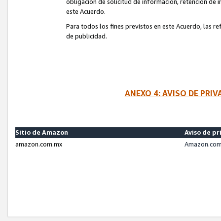
obligación de solicitud de información, retención de
este Acuerdo.
Para todos los fines previstos en este Acuerdo, las r
de publicidad.
ANEXO 4: AVISO DE PRI
Sitio de Amazon
Aviso de pr
amazon.com.mx
Amazon.com.