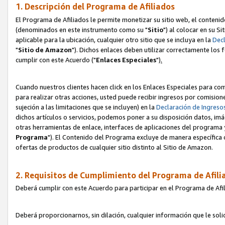
1. Descripción del Programa de Afiliados
El Programa de Afiliados le permite monetizar su sitio web, el contenid
(denominados en este instrumento como su "
Sitio
") al colocar en su Si
aplicable para la ubicación, cualquier otro sitio que se incluya en la
Decl
"
Sitio de Amazon
"). Dichos enlaces deben utilizar correctamente los 
cumplir con este Acuerdo ("
Enlaces
Especiales
")
.
Cuando nuestros clientes hacen click en los Enlaces Especiales para com
para realizar otras acciones, usted puede recibir ingresos por comisio
sujeción a las limitaciones que se incluyen) en la
Declaración de Ingreso
dichos artículos o servicios, podemos poner a su disposición datos, im
otras herramientas de enlace, interfaces de aplicaciones del programa 
Programa
"). El Contenido del Programa excluye de manera específica 
ofertas de productos de cualquier sitio distinto al Sitio de Amazon.
2. Requisitos de Cumplimiento del Programa de Afili
Deberá cumplir con este Acuerdo para participar en el Programa de Afil
Deberá proporcionarnos, sin dilación, cualquier información que le sol