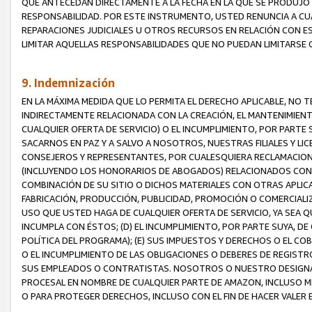
QUE ANTECEDAN DIRECTAMENTE A LA FECHA EN LA QUE SE PRODUJO 
RESPONSABILIDAD. POR ESTE INSTRUMENTO, USTED RENUNCIA A CU
REPARACIONES JUDICIALES U OTROS RECURSOS EN RELACIÓN CON E
LIMITAR AQUELLAS RESPONSABILIDADES QUE NO PUEDAN LIMITARSE 
9. Indemnización
EN LA MÁXIMA MEDIDA QUE LO PERMITA EL DERECHO APLICABLE, N
INDIRECTAMENTE RELACIONADA CON LA CREACIÓN, EL MANTENIMIENT
CUALQUIER OFERTA DE SERVICIO) O EL INCUMPLIMIENTO, POR PARTE
SACARNOS EN PAZ Y A SALVO A NOSOTROS, NUESTRAS FILIALES Y L
CONSEJEROS Y REPRESENTANTES, POR CUALESQUIERA RECLAMACIONE
(INCLUYENDO LOS HONORARIOS DE ABOGADOS) RELACIONADOS CON (A
COMBINACIÓN DE SU SITIO O DICHOS MATERIALES CON OTRAS APLICA
FABRICACIÓN, PRODUCCIÓN, PUBLICIDAD, PROMOCIÓN O COMERCIALIZA
USO QUE USTED HAGA DE CUALQUIER OFERTA DE SERVICIO, YA SEA 
INCUMPLA CON ÉSTOS; (D) EL INCUMPLIMIENTO, POR PARTE SUYA, 
POLÍTICA DEL PROGRAMA); (E) SUS IMPUESTOS Y DERECHOS O EL CO
O EL INCUMPLIMIENTO DE LAS OBLIGACIONES O DEBERES DE REGISTR
SUS EMPLEADOS O CONTRATISTAS. NOSOTROS O NUESTRO DESIGNA
PROCESAL EN NOMBRE DE CUALQUIER PARTE DE AMAZON, INCLUSO M
O PARA PROTEGER DERECHOS, INCLUSO CON EL FIN DE HACER VALER 