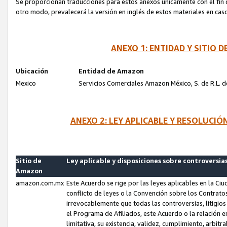
Se proporcionan traducciones para estos anexos únicamente con el fin de
otro modo, prevalecerá la versión en inglés de estos materiales en cas
ANEXO 1: ENTIDAD Y SITIO
Ubicación
Entidad de Amazon
Mexico
Servicios Comerciales Amazon México, S. de R.L. de
ANEXO 2: LEY APLICABLE Y RESOLUCI
Sitio de
Ley aplicable y disposiciones sobre controversia
Amazon
amazon.com.mx
Este Acuerdo se rige por las leyes aplicables en la Ci
conflicto de leyes o la Convención sobre los Contrat
irrevocablemente que todas las controversias, litigio
el Programa de Afiliados, este Acuerdo o la relación 
limitativa, su existencia, validez, cumplimiento, arbit