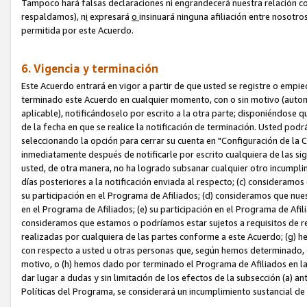
Tampoco hará falsas declaraciones ni engrandecerá nuestra relación co
respaldamos), n
i
expresará
o
insinuará ninguna afiliación entre nosotr
permitida por este Acuerdo.
6. Vigencia y terminación
Este Acuerdo entrará en vigor a partir de que usted se registre o empi
terminado este Acuerdo en cualquier momento, con o sin motivo (automát
aplicable), notificándoselo por escrito a la otra parte; disponiéndose q
de la fecha en que se realice la notificación de terminación. Usted podrá
seleccionando la opción para cerrar su cuenta en "Configuración de l
inmediatamente después de notificarle por escrito cualquiera de las sigu
usted, de otra manera, no ha logrado subsanar cualquier otro incumpli
días posteriores a la notificación enviada al respecto; (c) consideram
su participación en el Programa de Afiliados; (d) consideramos que nue
en el Programa de Afiliados; (e) su participación en el Programa de Afil
consideramos que estamos o podríamos estar sujetos a requisitos de re
realizadas por cualquiera de las partes conforme a este Acuerdo; (g)
con respecto a usted u otras personas que, según hemos determinado, e
motivo, o (h) hemos dado por terminado el Programa de Afiliados en l
dar lugar a dudas y sin limitación de los efectos de la subsección (a) a
Políticas del Programa, se considerará un incumplimiento sustancial d