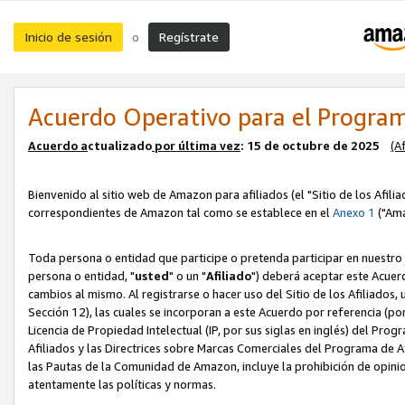
Inicio de sesión
Regístrate
o
Acuerdo Operativo para el Program
Acuerdo a
ctualizado
por ú
l
tima vez
: 15 de octubre de 2025
(A
Bienvenido al sitio web de Amazon para afiliados (el "Sitio de los Afili
correspondientes de Amazon tal como se establece en el
Anexo 1
("Ama
Toda persona o entidad que participe o pretenda participar en nuestro
persona o entidad, "
usted
" o un "
Afiliado
") deberá aceptar este Acuer
cambios al mismo. Al registrarse o hacer uso del Sitio de los Afiliados
Sección 12), las cuales se incorporan a este Acuerdo por referencia (po
Licencia de Propiedad Intelectual (IP, por sus siglas en inglés) del Pr
Afiliados y las Directrices sobre Marcas Comerciales del Programa de A
las Pautas de la Comunidad de Amazon, incluye la prohibición de opinio
atentamente las políticas y normas.