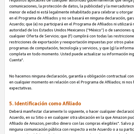
requisitos aplicables de cualquier autoridad gubernamental que tenga j
comunicaciones, la protección de datos, la publicidad y la mercadotecni
menor de edad ni está legalmente inhabilitado para celebrar u otorgar
en el Programa de Afiliados y no se basará en ninguna declaración, ga
Acuerdo; que (e) no participará en el Programa de Afiliados ni utilizará
autoridad de los Estados Unidos Mexicanos (“México”) o de sanciones q
cualquier Oferta de Servicio; que (f) cumplirá con todas las restriccio
restricciones de exportación y reexportación impuestas por otros países
programas de computación, tecnología y servicios, y que (g) la informac
completa en todo momento. Usted puede actualizar su información ingre
Cuenta".
No hacemos ninguna declaración, garantía u obligación contractual con 
en cualquier momento en relación con el Programa de Afiliados; ni no
expectativas.
5. Identificación como Afiliado
Deberá manifestar claramente lo siguiente, o hacer cualquier declarac
Acuerdo, en su Sitio o en cualquier otra ubicación en la que Amazon pu
Afiliado de Amazon, percibo dinero con las compras elegibles". Salvo po
ninguna comunicación pública con respecto a este Acuerdo o a su partici