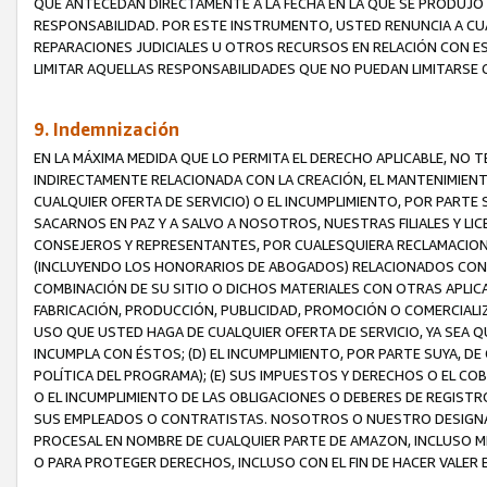
QUE ANTECEDAN DIRECTAMENTE A LA FECHA EN LA QUE SE PRODUJO 
RESPONSABILIDAD. POR ESTE INSTRUMENTO, USTED RENUNCIA A CU
REPARACIONES JUDICIALES U OTROS RECURSOS EN RELACIÓN CON E
LIMITAR AQUELLAS RESPONSABILIDADES QUE NO PUEDAN LIMITARSE 
9. Indemnización
EN LA MÁXIMA MEDIDA QUE LO PERMITA EL DERECHO APLICABLE, N
INDIRECTAMENTE RELACIONADA CON LA CREACIÓN, EL MANTENIMIENT
CUALQUIER OFERTA DE SERVICIO) O EL INCUMPLIMIENTO, POR PARTE
SACARNOS EN PAZ Y A SALVO A NOSOTROS, NUESTRAS FILIALES Y L
CONSEJEROS Y REPRESENTANTES, POR CUALESQUIERA RECLAMACIONE
(INCLUYENDO LOS HONORARIOS DE ABOGADOS) RELACIONADOS CON (A
COMBINACIÓN DE SU SITIO O DICHOS MATERIALES CON OTRAS APLICA
FABRICACIÓN, PRODUCCIÓN, PUBLICIDAD, PROMOCIÓN O COMERCIALIZA
USO QUE USTED HAGA DE CUALQUIER OFERTA DE SERVICIO, YA SEA 
INCUMPLA CON ÉSTOS; (D) EL INCUMPLIMIENTO, POR PARTE SUYA, 
POLÍTICA DEL PROGRAMA); (E) SUS IMPUESTOS Y DERECHOS O EL CO
O EL INCUMPLIMIENTO DE LAS OBLIGACIONES O DEBERES DE REGISTR
SUS EMPLEADOS O CONTRATISTAS. NOSOTROS O NUESTRO DESIGNA
PROCESAL EN NOMBRE DE CUALQUIER PARTE DE AMAZON, INCLUSO M
O PARA PROTEGER DERECHOS, INCLUSO CON EL FIN DE HACER VALER 