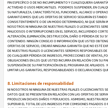
FIN ESPECÍFICO O DE NO INCUMPLIMIENTO Y CUALESQUIERA GARANTÍ
ACTIVIDAD O USOS MERCANTILES. PODEMOS SUSPENDER, EN CUALQU
SU NATURALEZA, CARACTERÍSTICAS, FUNCIONES, ALCANCE U OPERACI
GARANTIZAMOS QUE LAS OFERTAS DE SERVICIO SEGUIRÁN ESTANDO 
CONSISTENTEMENTE O DE UN MODO DETERMINADO, NI QUE SERÁN IN
NOSOTROS NI NINGUNA DE NUESTRAS FILIALES O LICENCIANTES SER
MALICIOSOS O INTERRUPCIONES EN EL SERVICIO, INCLUYENDO CORTES
ALTERACIÓN, ELIMINACIÓN, DESTRUCCIÓN, DAÑO O PÉRDIDA DE SU S
CONTENIDO. NINGÚN CONSEJO O INFORMACIÓN QUE USTED OBTENGA
OFERTAS DE SERVICIO, CREARÁ NINGUNA GARANTÍA QUE NO ESTÉ E
DE NUESTRAS FILIALES O LICENCIANTES SEREMOS RESPONSABLES D
(X) CUALQUIER PÉRDIDA DE INGRESOS, PROYECCIONES DE VENTAS,
FO
OBLIGACIONES EN LOS QUE USTED INCURRA EN RELACIÓN CON SU PART
SUSPENSIÓN DE SU PARTICIPACIÓN EN EL PROGRAMA DE AFILIADOS.
LIMITAR LAS GARANTÍAS, RESPONSABILIDADES O DECLARACIONES QU
8. Limitaciones de responsabilidad
NI NOSOTROS NI NINGUNA DE NUESTRAS FILIALES O LICENCIANTES
DATOS QUE SE PRESENTEN EN RELACIÓN CON LAS OFERTAS DE SERVIC
PRODUZCAN DICHOS DAÑOS Y PERJUICIOS. ASIMISMO, NUESTRA RESP
SUPERAR EL TOTAL DE LOS INGRESOS POR COMISIONES PAGADOS O