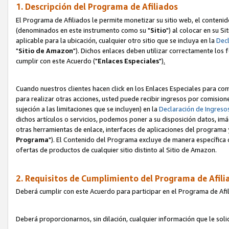
1. Descripción del Programa de Afiliados
El Programa de Afiliados le permite monetizar su sitio web, el contenid
(denominados en este instrumento como su "
Sitio
") al colocar en su Si
aplicable para la ubicación, cualquier otro sitio que se incluya en la
Decl
"
Sitio de Amazon
"). Dichos enlaces deben utilizar correctamente los 
cumplir con este Acuerdo ("
Enlaces
Especiales
")
.
Cuando nuestros clientes hacen click en los Enlaces Especiales para com
para realizar otras acciones, usted puede recibir ingresos por comisio
sujeción a las limitaciones que se incluyen) en la
Declaración de Ingreso
dichos artículos o servicios, podemos poner a su disposición datos, im
otras herramientas de enlace, interfaces de aplicaciones del programa 
Programa
"). El Contenido del Programa excluye de manera específica 
ofertas de productos de cualquier sitio distinto al Sitio de Amazon.
2. Requisitos de Cumplimiento del Programa de Afili
Deberá cumplir con este Acuerdo para participar en el Programa de Afil
Deberá proporcionarnos, sin dilación, cualquier información que le sol