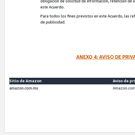
obligación de solicitud de información, retención de
este Acuerdo.
Para todos los fines previstos en este Acuerdo, las r
de publicidad.
ANEXO 4: AVISO DE PRI
Sitio de Amazon
Aviso de pr
amazon.com.mx
Amazon.com.