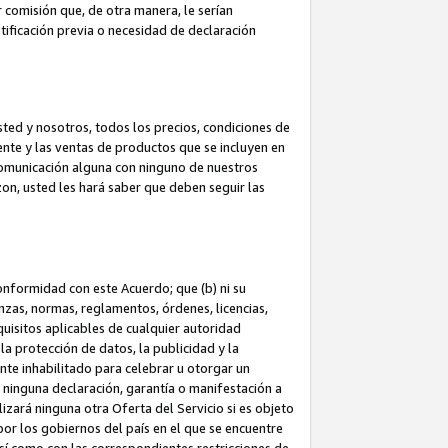
 comisión que, de otra manera, le serían
ificación previa o necesidad de declaración
sted y nosotros, todos los precios, condiciones de
iente y las ventas de productos que se incluyen en
 comunicación alguna con ninguno de nuestros
zon, usted les hará saber que deben seguir las
conformidad con este Acuerdo; que (b) ni su
anzas, normas, reglamentos, órdenes, licencias,
quisitos aplicables de cualquier autoridad
 la protección de datos, la publicidad y la
nte inhabilitado para celebrar u otorgar un
n ninguna declaración, garantía o manifestación a
izará ninguna otra Oferta del Servicio si es objeto
or los gobiernos del país en el que se encuentre