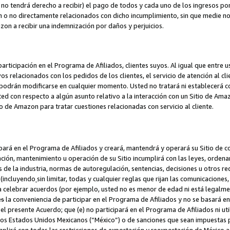
no tendrá derecho a recibir) el pago de todos y cada uno de los ingresos por
o no directamente relacionados con dicho incumplimiento, sin que medie not
azon a recibir una indemnización por daños y perjuicios.
articipación en el Programa de Afiliados, clientes suyos. Al igual que entre u
s relacionados con los pedidos de los clientes, el servicio de atención al cl
 y podrán modificarse en cualquier momento. Usted no tratará ni establecerá
sted con respecto a algún asunto relativo a la interacción con un Sitio de Ama
io de Amazon para tratar cuestiones relacionadas con servicio al cliente.
ipará en el Programa de Afiliados y creará, mantendrá y operará su Sitio de 
eación, mantenimiento u operación de su Sitio incumplirá con las leyes, orden
 de la industria, normas de autoregulación, sentencias, decisiones u otros re
 (incluyendo
sin limitar, todas y cualquier reglas que rijan las comunicaciones,
ra celebrar acuerdos (por ejemplo, usted no es menor de edad ni está legalme
e
s
la conveniencia de participar en el Programa de Afiliados y no se basará e
 presente Acuerdo; que (e) no participará en el Programa de Afiliados ni util
los Estados Unidos Mexicanos (“México”) o de sanciones que sean impuestas p