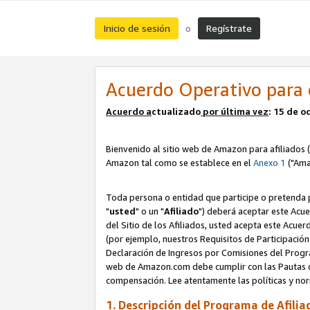
Inicio de sesión
Regístrate
o
Acuerdo Operativo para 
Acuerdo a
ctualizado
por ú
l
tima vez
: 15 de 
Bienvenido al sitio web de Amazon para afiliados (
Amazon tal como se establece en el
Anexo 1
("Ama
Toda persona o entidad que participe o pretenda p
"
usted
" o un "
Afiliado
") deberá aceptar este Acue
del Sitio de los Afiliados, usted acepta este Acuer
(por ejemplo, nuestros Requisitos de Participación 
Declaración de Ingresos por Comisiones del Progra
web de Amazon.com debe cumplir con las Pautas de
compensación. Lee atentamente las políticas y 
1. Descripción del Programa de Afilia