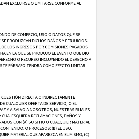
EDAN EXCLUIRSE O LIMITARSE CONFORME AL
FONDO DE COMERCIO, USO O DATOS QUE SE
UE SE PRODUZCAN DICHOS DAÑOS Y PERJUICIOS.
L DE LOS INGRESOS POR COMISIONES PAGADOS
A EN LA QUE SE PRODUJO EL EVENTO QUE DIO
 DERECHO O RECURSO INCLUYENDO EL DERECHO A
ESTE PÁRRAFO TENDRÁ COMO EFECTO LIMITAR
A CUESTIÓN DIRECTA O INDIRECTAMENTE
E CUALQUIER OFERTA DE SERVICIO) O EL
AZ Y A SALVO A NOSOTROS, NUESTRAS FILIALES
R CUALESQUIERA RECLAMACIONES, DAÑOS Y
ADOS CON (A) SU SITIO O CUALQUIER MATERIAL
CONTENIDO, O PROCESOS; (B) EL USO,
UIER MATERIAL QUE APAREZCA EN EL MISMO; (C)