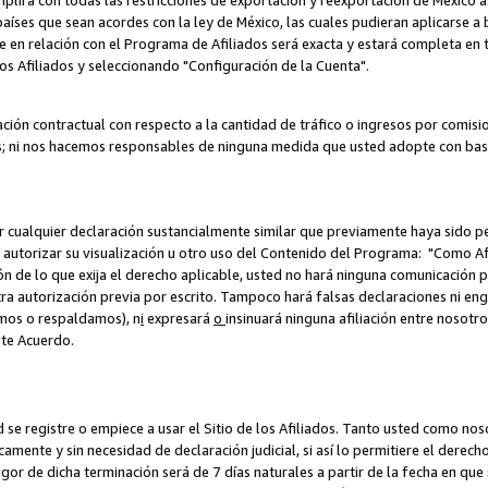
umplirá con todas las restricciones de exportación y reexportación de México 
aíses que sean acordes con la ley de México, las cuales pudieran aplicarse 
lite en relación con el Programa de Afiliados será exacta y estará completa 
los Afiliados y seleccionando "Configuración de la Cuenta".
ción contractual con respecto a la cantidad de tráfico o ingresos por comisi
; ni nos hacemos responsables de ninguna medida que usted adopte con base
r cualquier declaración sustancialmente similar que previamente haya sido pe
a autorizar su visualización u otro uso del Contenido del Programa: "Como A
ión de lo que exija el derecho aplicable, usted no hará ninguna comunicación 
tra autorización previa por escrito. Tampoco hará falsas declaraciones ni en
amos o respaldamos), n
i
expresará
o
insinuará ninguna afiliación entre nosotr
ste Acuerdo.
ed se registre o empiece a usar el Sitio de los Afiliados. Tanto usted como 
ente y sin necesidad de declaración judicial, si así lo permitiere el derecho 
or de dicha terminación será de 7 días naturales a partir de la fecha en que s