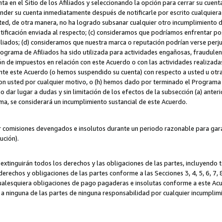
ta en el Sitio de los Afiliados y seleccionando la opción para cerrar su cuen
r su cuenta inmediatamente después de notificarle por escrito cualquiera de
sted, de otra manera, no ha logrado subsanar cualquier otro incumplimiento d
otificación enviada al respecto; (c) consideramos que podríamos enfrentar p
iliados; (d) consideramos que nuestra marca o reputación podrían verse perju
Programa de Afiliados ha sido utilizada para actividades engañosas, fraudule
ón de impuestos en relación con este Acuerdo o con las actividades realizada
te este Acuerdo (o hemos suspendido su cuenta) con respecto a usted u otr
con usted por cualquier motivo, o (h) hemos dado por terminado el Programa
 dar lugar a dudas y sin limitación de los efectos de la subsección (a) anteri
ama, se considerará un incumplimiento sustancial de este Acuerdo.
r comisiones devengados e insolutos durante un periodo razonable para garan
lución).
extinguirán todos los derechos y las obligaciones de las partes, incluyendo
derechos y obligaciones de las partes conforme a las Secciones 3, 4, 5, 6, 7,
cualesquiera obligaciones de pago pagaderas e insolutas conforme a este Acue
 a ninguna de las partes de ninguna responsabilidad por cualquier incumpli