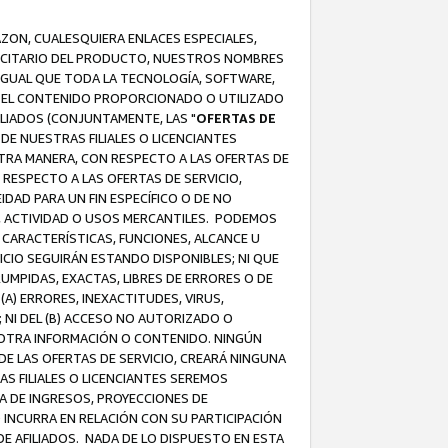
AZON, CUALESQUIERA ENLACES ESPECIALES,
LICITARIO DEL PRODUCTO, NUESTROS NOMBRES
 IGUAL QUE TODA LA TECNOLOGÍA, SOFTWARE,
 Y EL CONTENIDO PROPORCIONADO O UTILIZADO
ILIADOS (CONJUNTAMENTE, LAS "
OFERTAS DE
DE NUESTRAS FILIALES O LICENCIANTES
OTRA MANERA, CON RESPECTO A LAS OFERTAS DE
RESPECTO A LAS OFERTAS DE SERVICIO,
IDAD PARA UN FIN ESPECÍFICO O DE NO
S, ACTIVIDAD O USOS MERCANTILES. PODEMOS
 CARACTERÍSTICAS, FUNCIONES, ALCANCE U
ICIO SEGUIRÁN ESTANDO DISPONIBLES; NI QUE
MPIDAS, EXACTAS, LIBRES DE ERRORES O DE
) ERRORES, INEXACTITUDES, VIRUS,
 NI DEL (B) ACCESO NO AUTORIZADO O
U OTRA INFORMACIÓN O CONTENIDO. NINGÚN
E LAS OFERTAS DE SERVICIO, CREARÁ NINGUNA
S FILIALES O LICENCIANTES SEREMOS
A DE INGRESOS, PROYECCIONES DE
 INCURRA EN RELACIÓN CON SU PARTICIPACIÓN
DE AFILIADOS. NADA DE LO DISPUESTO EN ESTA