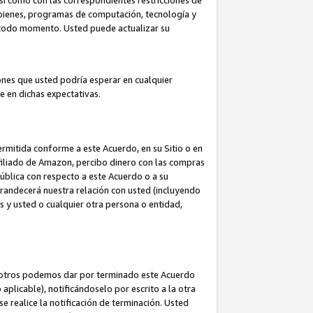
así como con las correspondientes restricciones de
a bienes, programas de computación, tecnología y
en todo momento. Usted puede actualizar su
ones que usted podría esperar en cualquier
 en dichas expectativas.
rmitida conforme a este Acuerdo, en su Sitio o en
filiado de Amazon, percibo dinero con las compras
pública con respecto a este Acuerdo o a su
grandecerá nuestra relación con usted (incluyendo
os y usted o cualquier otra persona o entidad,
nosotros podemos dar por terminado este Acuerdo
aplicable), notificándoselo por escrito a la otra
e realice la notificación de terminación. Usted