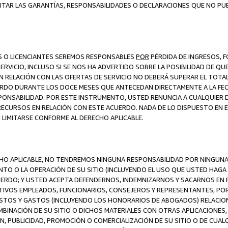
ITAR LAS GARANTÍAS, RESPONSABILIDADES O DECLARACIONES QUE NO PU
ES O LICENCIANTES SEREMOS RESPONSABLES
POR
PÉRDIDA DE INGRESOS, 
ERVICIO, INCLUSO SI SE NOS HA ADVERTIDO SOBRE LA POSIBILIDAD DE Q
N RELACIÓN CON LAS OFERTAS DE SERVICIO NO DEBERÁ SUPERAR EL TOTA
RDO DURANTE LOS DOCE MESES QUE ANTECEDAN DIRECTAMENTE A LA FECH
SPONSABILIDAD. POR ESTE INSTRUMENTO, USTED RENUNCIA A CUALQUIER
 RECURSOS EN RELACIÓN CON ESTE ACUERDO. NADA DE LO DISPUESTO EN 
LIMITARSE CONFORME AL DERECHO APLICABLE.
ECHO APLICABLE, NO TENDREMOS NINGUNA RESPONSABILIDAD POR NINGUN
NTO O LA OPERACIÓN DE SU SITIO (INCLUYENDO EL USO QUE USTED HAGA D
UERDO; Y USTED ACEPTA DEFENDERNOS, INDEMNIZARNOS Y SACARNOS EN P
CTIVOS EMPLEADOS, FUNCIONARIOS, CONSEJEROS Y REPRESENTANTES, PO
COSTOS Y GASTOS (INCLUYENDO LOS HONORARIOS DE ABOGADOS) RELACION
MBINACIÓN DE SU SITIO O DICHOS MATERIALES CON OTRAS APLICACIONES, 
, PUBLICIDAD, PROMOCIÓN O COMERCIALIZACIÓN DE SU SITIO O DE CUALQ