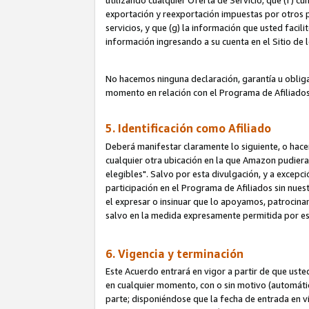
utilizando cualquier Oferta de Servicio; que (f) c
exportación y reexportación impuestas por otros p
servicios, y que (g) la información que usted faci
información ingresando a su cuenta en el Sitio de 
No hacemos ninguna declaración, garantía u obliga
momento en relación con el Programa de Afiliados
5. Identificación como Afiliado
Deberá manifestar claramente lo siguiente, o hace
cualquier otra ubicación en la que Amazon pudier
elegibles". Salvo por esta divulgación, y a excepc
participación en el Programa de Afiliados sin nues
el expresar o insinuar que lo apoyamos, patrocin
salvo en la medida expresamente permitida por e
6. Vigencia y terminación
Este Acuerdo entrará en vigor a partir de que ust
en cualquier momento, con o sin motivo (automáticam
parte; disponiéndose que la fecha de entrada en vig