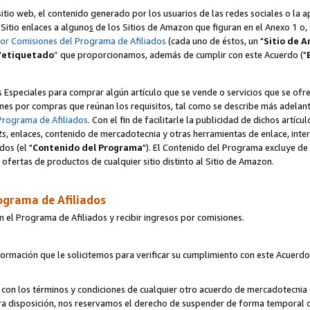
itio web, el contenido generado por los usuarios de las redes sociales o la 
u Sitio enlaces a alguno
s
de los Sitios de Amazon que figuran en el Anexo 1 o, s
por Comisiones del Programa de Afiliados
(cada uno de éstos, un "
Sitio de 
"
etiquetado
” que proporcionamos, además de cumplir con este Acuerdo ("
s Especiales para comprar algún artículo que se vende o servicios que se ofre
nes por compras que reúnan los requisitos, tal como se describe más adelante 
Programa de Afiliados
. Con el fin de facilitarle la publicidad de dichos artíc
ts
, enlaces, contenido de mercadotecnia y otras herramientas de enlace, int
os (el "
Contenido del Programa
"). El Contenido del Programa excluye de 
ofertas de productos de cualquier sitio distinto al Sitio de Amazon.
ograma de Afiliados
n el Programa de Afiliados y recibir ingresos por comisiones.
formación que le solicitemos para verificar su cumplimiento con este Acuerd
con los términos y condiciones de cualquier otro acuerdo de mercadotecnia d
tra disposición, nos reservamos el derecho de suspender de forma temporal 