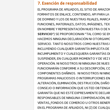
7. Exención de responsabilidad
EL PROGRAMA DE AFILIADOS, EL SITIO DE AMAZO
FORMATOS DE ENLACE, CONTENIDO, API PARA L
DE DOMINIO Y LOS DE NUESTRAS FILIALES, MAR
FUNCIONES, MATERIALES, DATOS, IMÁGENES, T
EN NOMBRE Y REPRESENTACIÓN NUESTRA O DE NU
SERVICIO
") SE PROPORCIONAN "TAL COMO SE E
HACEMOS NINGUNA DECLARACIÓN NI OTORGAMOS G
SERVICIO. TANTO NOSOTROS COMO NUESTRAS FI
INCLUYENDO CUALQUIER GARANTÍA IMPLÍCITA DE 
INCUMPLIMIENTO Y CUALESQUIERA GARANTÍAS D
SUSPENDER, EN CUALQUIER MOMENTO Y DE VEZ E
OPERACIÓN. NI NOSOTROS NI NINGUNA DE NUEST
FUNCIONARÁN CONFORME A SU DESCRIPCIÓN, CO
COMPONENTES DAÑINOS. NI NOSOTROS NI NINGUN
PROGRAMAS MALICIOSOS O INTERRUPCIONES EN E
ALTERACIÓN, ELIMINACIÓN, DESTRUCCIÓN, DAÑO
CONSEJO O INFORMACIÓN QUE USTED OBTENGA D
GARANTÍA QUE NO ESTÉ EXPRESAMENTE DECLARA
RESPONSABLES DE NINGUNA COMPENSACIÓN, REE
VENTAS,
FONDOS DE COMERCIO U OTROS BENEFIC
EN EL PROGRAMA DE AFILIADOS, NI (Z) DE CUAL