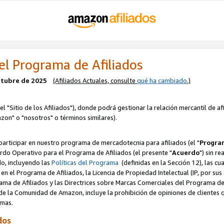
el Programa de Afiliados
octubre de 2025
(Afiliados Actuales, consulte
qué ha cambiado
.)
el "Sitio de los Afiliados"), donde podrá gestionar la relación mercantil de a
zon" o "nosotros" o términos similares).
articipar en nuestro programa de mercadotecnia para afiliados (el "
Program
rdo Operativo para el Programa de Afiliados (el presente "
Acuerdo
") sin r
do, incluyendo las
Políticas del Programa
(definidas en la Sección 12), las c
en el Programa de Afiliados, la Licencia de Propiedad Intelectual (IP, por sus 
ma de Afiliados y las Directrices sobre Marcas Comerciales del Programa de A
 la Comunidad de Amazon, incluye la prohibición de opiniones de clientes qu
normas.
dos