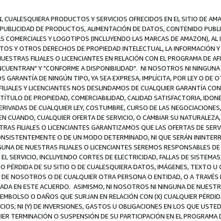
N, CUALESQUIERA PRODUCTOS Y SERVICIOS OFRECIDOS EN EL SITIO DE AM
A PUBLICIDAD DE PRODUCTOS, ALIMENTACIÓN DE DATOS, CONTENIDO PUB
CAS COMERCIALES Y LOGOTIPOS (INCLUYENDO LAS MARCAS DE AMAZON), AL
EXTOS Y OTROS DERECHOS DE PROPIEDAD INTELECTUAL, LA INFORMACIÓN
ESTRAS FILIALES O LICENCIANTES EN RELACIÓN CON EL PROGRAMA DE AF
NCUENTRAN" Y "CONFORME A DISPONIBILIDAD". NI NOSOTROS NI NINGUNA 
ARANTÍA DE NINGÚN TIPO, YA SEA EXPRESA, IMPLÍCITA, POR LEY O DE 
LIALES Y LICENCIANTES NOS DESLINDAMOS DE CUALQUIER GARANTÍA CON 
TÍTULO DE PROPIEDAD, COMERCIABILIDAD, CALIDAD SATISFACTORIA, IDONE
ERIVADAS DE CUALQUIER LEY, COSTUMBRE, CURSO DE LAS NEGOCIACIONE
N CUANDO, CUALQUIER OFERTA DE SERVICIO, O CAMBIAR SU NATURALEZA,
RAS FILIALES O LICENCIANTES GARANTIZAMOS QUE LAS OFERTAS DE SERV
NSISTENTEMENTE O DE UN MODO DETERMINADO, NI QUE SERÁN ININTERRU
A DE NUESTRAS FILIALES O LICENCIANTES SEREMOS RESPONSABLES DE (A
L SERVICIO, INCLUYENDO CORTES DE ELECTRICIDAD, FALLAS DE SISTEMAS;
 O PÉRDIDA DE SU SITIO O DE CUALESQUIERA DATOS, IMÁGENES, TEXTO 
E NOSOTROS O DE CUALQUIER OTRA PERSONA O ENTIDAD, O A TRAVÉS D
DA EN ESTE ACUERDO. ASIMISMO, NI NOSOTROS NI NINGUNA DE NUESTRA
MBOLSO O DAÑOS QUE SURJAN EN RELACIÓN CON (X) CUALQUIER PÉRDID
IOS; NI (Y) DE INVERSIONES, GASTOS U OBLIGACIONES EN LOS QUE USTED
QUIER TERMINACIÓN O SUSPENSIÓN DE SU PARTICIPACIÓN EN EL PROGRAMA 