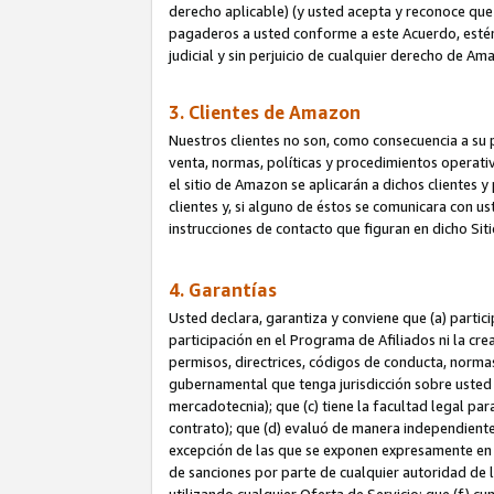
derecho aplicable) (y usted acepta y reconoce que 
pagaderos a usted conforme a este Acuerdo, estén 
judicial y sin perjuicio de cualquier derecho de Am
3. Clientes de Amazon
Nuestros clientes no son, como consecuencia a su p
venta, normas, políticas y procedimientos operativo
el sitio de Amazon se aplicarán a dichos clientes
clientes y, si alguno de éstos se comunicara con u
instrucciones de contacto que figuran en dicho Sit
4. Garantías
Usted declara, garantiza y conviene que (a) partic
participación en el Programa de Afiliados ni la cr
permisos, directrices, códigos de conducta, normas
gubernamental que tenga jurisdicción sobre usted
mercadotecnia); que (c) tiene la facultad legal pa
contrato); que (d) evaluó de manera independient
excepción de las que se exponen expresamente en el
de sanciones por parte de cualquier autoridad de 