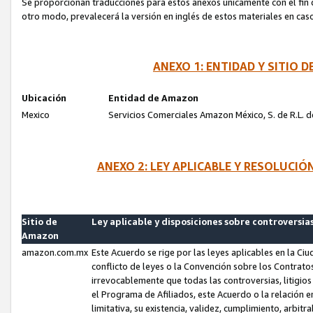
Se proporcionan traducciones para estos anexos únicamente con el fin de
otro modo, prevalecerá la versión en inglés de estos materiales en cas
ANEXO 1: ENTIDAD Y SITIO
Ubicación
Entidad de Amazon
Mexico
Servicios Comerciales Amazon México, S. de R.L. de
ANEXO 2: LEY APLICABLE Y RESOLUCI
Sitio de
Ley aplicable y disposiciones sobre controversia
Amazon
amazon.com.mx
Este Acuerdo se rige por las leyes aplicables en la Ci
conflicto de leyes o la Convención sobre los Contrat
irrevocablemente que todas las controversias, litigio
el Programa de Afiliados, este Acuerdo o la relación 
limitativa, su existencia, validez, cumplimiento, arbit