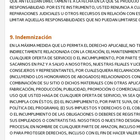
QUE ANTECEDAN DIRECTAMENTE A LA FECHA EN LA QUE SE PRODUJO 
RESPONSABILIDAD. POR ESTE INSTRUMENTO, USTED RENUNCIA A CU
REPARACIONES JUDICIALES U OTROS RECURSOS EN RELACIÓN CON E
LIMITAR AQUELLAS RESPONSABILIDADES QUE NO PUEDAN LIMITARSE 
9. Indemnización
EN LA MÁXIMA MEDIDA QUE LO PERMITA EL DERECHO APLICABLE, N
INDIRECTAMENTE RELACIONADA CON LA CREACIÓN, EL MANTENIMIENT
CUALQUIER OFERTA DE SERVICIO) O EL INCUMPLIMIENTO, POR PARTE
SACARNOS EN PAZ Y A SALVO A NOSOTROS, NUESTRAS FILIALES Y L
CONSEJEROS Y REPRESENTANTES, POR CUALESQUIERA RECLAMACIONE
(INCLUYENDO LOS HONORARIOS DE ABOGADOS) RELACIONADOS CON (A
COMBINACIÓN DE SU SITIO O DICHOS MATERIALES CON OTRAS APLICA
FABRICACIÓN, PRODUCCIÓN, PUBLICIDAD, PROMOCIÓN O COMERCIALIZA
USO QUE USTED HAGA DE CUALQUIER OFERTA DE SERVICIO, YA SEA 
INCUMPLA CON ÉSTOS; (D) EL INCUMPLIMIENTO, POR PARTE SUYA, 
POLÍTICA DEL PROGRAMA); (E) SUS IMPUESTOS Y DERECHOS O EL CO
O EL INCUMPLIMIENTO DE LAS OBLIGACIONES O DEBERES DE REGISTR
SUS EMPLEADOS O CONTRATISTAS. NOSOTROS O NUESTRO DESIGNA
PROCESAL EN NOMBRE DE CUALQUIER PARTE DE AMAZON, INCLUSO M
O PARA PROTEGER DERECHOS, INCLUSO CON EL FIN DE HACER VALER 