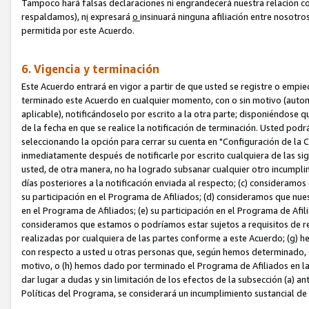
Tampoco hará falsas declaraciones ni engrandecerá nuestra relación co
respaldamos), n
i
expresará
o
insinuará ninguna afiliación entre nosotr
permitida por este Acuerdo.
6. Vigencia y terminación
Este Acuerdo entrará en vigor a partir de que usted se registre o empi
terminado este Acuerdo en cualquier momento, con o sin motivo (automát
aplicable), notificándoselo por escrito a la otra parte; disponiéndose q
de la fecha en que se realice la notificación de terminación. Usted podrá
seleccionando la opción para cerrar su cuenta en "Configuración de l
inmediatamente después de notificarle por escrito cualquiera de las sigu
usted, de otra manera, no ha logrado subsanar cualquier otro incumpli
días posteriores a la notificación enviada al respecto; (c) consideram
su participación en el Programa de Afiliados; (d) consideramos que nue
en el Programa de Afiliados; (e) su participación en el Programa de Afil
consideramos que estamos o podríamos estar sujetos a requisitos de re
realizadas por cualquiera de las partes conforme a este Acuerdo; (g)
con respecto a usted u otras personas que, según hemos determinado, e
motivo, o (h) hemos dado por terminado el Programa de Afiliados en l
dar lugar a dudas y sin limitación de los efectos de la subsección (a) a
Políticas del Programa, se considerará un incumplimiento sustancial d