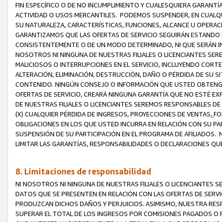
FIN ESPECÍFICO O DE NO INCUMPLIMIENTO Y CUALESQUIERA GARANTÍ
ACTIVIDAD O USOS MERCANTILES. PODEMOS SUSPENDER, EN CUALQU
SU NATURALEZA, CARACTERÍSTICAS, FUNCIONES, ALCANCE U OPERACI
GARANTIZAMOS QUE LAS OFERTAS DE SERVICIO SEGUIRÁN ESTANDO 
CONSISTENTEMENTE O DE UN MODO DETERMINADO, NI QUE SERÁN IN
NOSOTROS NI NINGUNA DE NUESTRAS FILIALES O LICENCIANTES SER
MALICIOSOS O INTERRUPCIONES EN EL SERVICIO, INCLUYENDO CORTES
ALTERACIÓN, ELIMINACIÓN, DESTRUCCIÓN, DAÑO O PÉRDIDA DE SU S
CONTENIDO. NINGÚN CONSEJO O INFORMACIÓN QUE USTED OBTENGA
OFERTAS DE SERVICIO, CREARÁ NINGUNA GARANTÍA QUE NO ESTÉ E
DE NUESTRAS FILIALES O LICENCIANTES SEREMOS RESPONSABLES D
(X) CUALQUIER PÉRDIDA DE INGRESOS, PROYECCIONES DE VENTAS,
FO
OBLIGACIONES EN LOS QUE USTED INCURRA EN RELACIÓN CON SU PART
SUSPENSIÓN DE SU PARTICIPACIÓN EN EL PROGRAMA DE AFILIADOS.
LIMITAR LAS GARANTÍAS, RESPONSABILIDADES O DECLARACIONES QU
8. Limitaciones de responsabilidad
NI NOSOTROS NI NINGUNA DE NUESTRAS FILIALES O LICENCIANTES
DATOS QUE SE PRESENTEN EN RELACIÓN CON LAS OFERTAS DE SERVIC
PRODUZCAN DICHOS DAÑOS Y PERJUICIOS. ASIMISMO, NUESTRA RESP
SUPERAR EL TOTAL DE LOS INGRESOS POR COMISIONES PAGADOS O