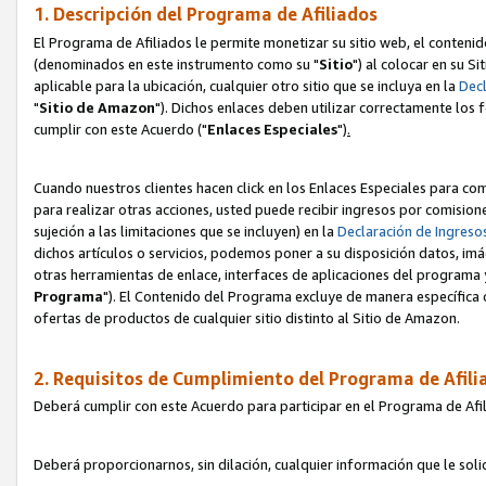
1. Descripción del Programa de Afiliados
El Programa de Afiliados le permite monetizar su sitio web, el contenid
(denominados en este instrumento como su "
Sitio
") al colocar en su Si
aplicable para la ubicación, cualquier otro sitio que se incluya en la
Decl
"
Sitio de Amazon
"). Dichos enlaces deben utilizar correctamente los 
cumplir con este Acuerdo ("
Enlaces
Especiales
")
.
Cuando nuestros clientes hacen click en los Enlaces Especiales para com
para realizar otras acciones, usted puede recibir ingresos por comisio
sujeción a las limitaciones que se incluyen) en la
Declaración de Ingreso
dichos artículos o servicios, podemos poner a su disposición datos, im
otras herramientas de enlace, interfaces de aplicaciones del programa 
Programa
"). El Contenido del Programa excluye de manera específica 
ofertas de productos de cualquier sitio distinto al Sitio de Amazon.
2. Requisitos de Cumplimiento del Programa de Afili
Deberá cumplir con este Acuerdo para participar en el Programa de Afil
Deberá proporcionarnos, sin dilación, cualquier información que le sol