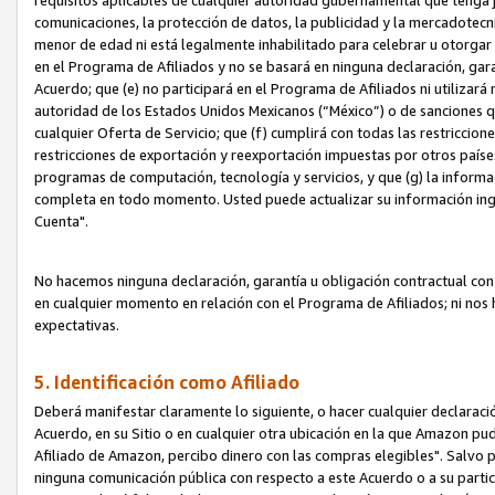
requisitos aplicables de cualquier autoridad gubernamental que tenga j
comunicaciones, la protección de datos, la publicidad y la mercadotecni
menor de edad ni está legalmente inhabilitado para celebrar u otorgar
en el Programa de Afiliados y no se basará en ninguna declaración, ga
Acuerdo; que (e) no participará en el Programa de Afiliados ni utilizará
autoridad de los Estados Unidos Mexicanos (“México”) o de sanciones q
cualquier Oferta de Servicio; que (f) cumplirá con todas las restriccio
restricciones de exportación y reexportación impuestas por otros países
programas de computación, tecnología y servicios, y que (g) la informac
completa en todo momento. Usted puede actualizar su información ingre
Cuenta".
No hacemos ninguna declaración, garantía u obligación contractual con 
en cualquier momento en relación con el Programa de Afiliados; ni no
expectativas.
5. Identificación como Afiliado
Deberá manifestar claramente lo siguiente, o hacer cualquier declarac
Acuerdo, en su Sitio o en cualquier otra ubicación en la que Amazon pu
Afiliado de Amazon, percibo dinero con las compras elegibles". Salvo po
ninguna comunicación pública con respecto a este Acuerdo o a su partici