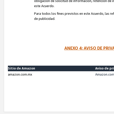
obligación de solicitud de información, retención de
este Acuerdo.
Para todos los fines previstos en este Acuerdo, las r
de publicidad.
ANEXO 4: AVISO DE PRI
Sitio de Amazon
Aviso de pr
amazon.com.mx
Amazon.com.