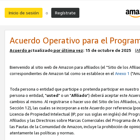
Inicio de sesión
Regístrate
o
Acuerdo Operativo para el Program
Acuerdo a
ctualizado
por ú
l
tima vez
: 15 de octubre de 2025
(A
Bienvenido al sitio web de Amazon para afiliados (el "Sitio de los Afili
correspondientes de Amazon tal como se establece en el
Anexo 1
("Ama
Toda persona o entidad que participe o pretenda participar en nuestro
persona o entidad, "
usted
" o un "
Afiliado
") deberá aceptar este Acuer
cambios al mismo. Al registrarse o hacer uso del Sitio de los Afiliados
Sección 12), las cuales se incorporan a este Acuerdo por referencia (po
Licencia de Propiedad Intelectual (IP, por sus siglas en inglés) del Pr
Afiliados y las Directrices sobre Marcas Comerciales del Programa de A
las Pautas de la Comunidad de Amazon, incluye la prohibición de opinio
atentamente las políticas y normas.