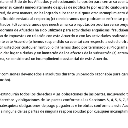
ta en el Sitio de los Afiliados y seleccionando la opción para cerrar su cuen
r su cuenta inmediatamente después de notificarle por escrito cualquiera de
sted, de otra manera, no ha logrado subsanar cualquier otro incumplimiento d
otificación enviada al respecto; (c) consideramos que podríamos enfrentar p
iliados; (d) consideramos que nuestra marca o reputación podrían verse perju
Programa de Afiliados ha sido utilizada para actividades engañosas, fraudule
ón de impuestos en relación con este Acuerdo o con las actividades realizada
te este Acuerdo (o hemos suspendido su cuenta) con respecto a usted u otr
con usted por cualquier motivo, o (h) hemos dado por terminado el Programa
 dar lugar a dudas y sin limitación de los efectos de la subsección (a) anteri
ama, se considerará un incumplimiento sustancial de este Acuerdo.
r comisiones devengados e insolutos durante un periodo razonable para garan
lución).
extinguirán todos los derechos y las obligaciones de las partes, incluyendo
derechos y obligaciones de las partes conforme a las Secciones 3, 4, 5, 6, 7,
cualesquiera obligaciones de pago pagaderas e insolutas conforme a este Acue
 a ninguna de las partes de ninguna responsabilidad por cualquier incumpli