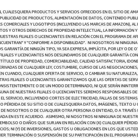
N, CUALESQUIERA PRODUCTOS Y SERVICIOS OFRECIDOS EN EL SITIO DE AM
A PUBLICIDAD DE PRODUCTOS, ALIMENTACIÓN DE DATOS, CONTENIDO PUB
CAS COMERCIALES Y LOGOTIPOS (INCLUYENDO LAS MARCAS DE AMAZON), AL
EXTOS Y OTROS DERECHOS DE PROPIEDAD INTELECTUAL, LA INFORMACIÓN
ESTRAS FILIALES O LICENCIANTES EN RELACIÓN CON EL PROGRAMA DE AF
NCUENTRAN" Y "CONFORME A DISPONIBILIDAD". NI NOSOTROS NI NINGUNA 
ARANTÍA DE NINGÚN TIPO, YA SEA EXPRESA, IMPLÍCITA, POR LEY O DE 
LIALES Y LICENCIANTES NOS DESLINDAMOS DE CUALQUIER GARANTÍA CON 
TÍTULO DE PROPIEDAD, COMERCIABILIDAD, CALIDAD SATISFACTORIA, IDONE
ERIVADAS DE CUALQUIER LEY, COSTUMBRE, CURSO DE LAS NEGOCIACIONE
N CUANDO, CUALQUIER OFERTA DE SERVICIO, O CAMBIAR SU NATURALEZA,
RAS FILIALES O LICENCIANTES GARANTIZAMOS QUE LAS OFERTAS DE SERV
NSISTENTEMENTE O DE UN MODO DETERMINADO, NI QUE SERÁN ININTERRU
A DE NUESTRAS FILIALES O LICENCIANTES SEREMOS RESPONSABLES DE (A
L SERVICIO, INCLUYENDO CORTES DE ELECTRICIDAD, FALLAS DE SISTEMAS;
 O PÉRDIDA DE SU SITIO O DE CUALESQUIERA DATOS, IMÁGENES, TEXTO 
E NOSOTROS O DE CUALQUIER OTRA PERSONA O ENTIDAD, O A TRAVÉS D
DA EN ESTE ACUERDO. ASIMISMO, NI NOSOTROS NI NINGUNA DE NUESTRA
MBOLSO O DAÑOS QUE SURJAN EN RELACIÓN CON (X) CUALQUIER PÉRDID
IOS; NI (Y) DE INVERSIONES, GASTOS U OBLIGACIONES EN LOS QUE USTED
QUIER TERMINACIÓN O SUSPENSIÓN DE SU PARTICIPACIÓN EN EL PROGRAMA 