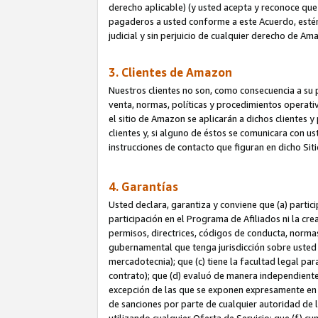
derecho aplicable) (y usted acepta y reconoce que 
pagaderos a usted conforme a este Acuerdo, estén 
judicial y sin perjuicio de cualquier derecho de Am
3. Clientes de Amazon
Nuestros clientes no son, como consecuencia a su p
venta, normas, políticas y procedimientos operativo
el sitio de Amazon se aplicarán a dichos clientes
clientes y, si alguno de éstos se comunicara con u
instrucciones de contacto que figuran en dicho Sit
4. Garantías
Usted declara, garantiza y conviene que (a) partic
participación en el Programa de Afiliados ni la cr
permisos, directrices, códigos de conducta, normas
gubernamental que tenga jurisdicción sobre usted
mercadotecnia); que (c) tiene la facultad legal pa
contrato); que (d) evaluó de manera independient
excepción de las que se exponen expresamente en el
de sanciones por parte de cualquier autoridad de 