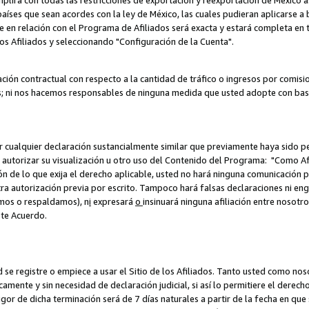
umplirá con todas las restricciones de exportación y reexportación de México 
aíses que sean acordes con la ley de México, las cuales pudieran aplicarse 
lite en relación con el Programa de Afiliados será exacta y estará completa 
los Afiliados y seleccionando "Configuración de la Cuenta".
ción contractual con respecto a la cantidad de tráfico o ingresos por comisi
; ni nos hacemos responsables de ninguna medida que usted adopte con base
r cualquier declaración sustancialmente similar que previamente haya sido pe
a autorizar su visualización u otro uso del Contenido del Programa: "Como A
ión de lo que exija el derecho aplicable, usted no hará ninguna comunicación 
tra autorización previa por escrito. Tampoco hará falsas declaraciones ni en
amos o respaldamos), n
i
expresará
o
insinuará ninguna afiliación entre nosotr
ste Acuerdo.
ed se registre o empiece a usar el Sitio de los Afiliados. Tanto usted como 
ente y sin necesidad de declaración judicial, si así lo permitiere el derecho 
or de dicha terminación será de 7 días naturales a partir de la fecha en que s