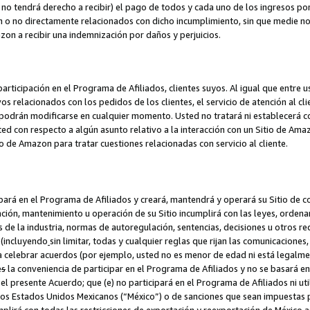
no tendrá derecho a recibir) el pago de todos y cada uno de los ingresos por
o no directamente relacionados con dicho incumplimiento, sin que medie not
azon a recibir una indemnización por daños y perjuicios.
articipación en el Programa de Afiliados, clientes suyos. Al igual que entre u
s relacionados con los pedidos de los clientes, el servicio de atención al cl
 y podrán modificarse en cualquier momento. Usted no tratará ni establecerá
sted con respecto a algún asunto relativo a la interacción con un Sitio de Ama
io de Amazon para tratar cuestiones relacionadas con servicio al cliente.
ipará en el Programa de Afiliados y creará, mantendrá y operará su Sitio de 
eación, mantenimiento u operación de su Sitio incumplirá con las leyes, orden
 de la industria, normas de autoregulación, sentencias, decisiones u otros re
 (incluyendo
sin limitar, todas y cualquier reglas que rijan las comunicaciones,
ra celebrar acuerdos (por ejemplo, usted no es menor de edad ni está legalme
e
s
la conveniencia de participar en el Programa de Afiliados y no se basará e
 presente Acuerdo; que (e) no participará en el Programa de Afiliados ni util
los Estados Unidos Mexicanos (“México”) o de sanciones que sean impuestas p