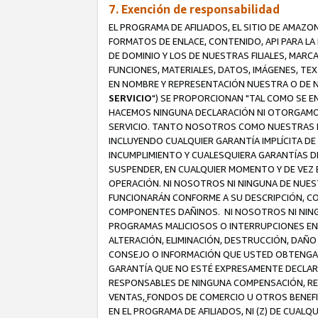
7. Exención de responsabilidad
EL PROGRAMA DE AFILIADOS, EL SITIO DE AMAZO
FORMATOS DE ENLACE, CONTENIDO, API PARA L
DE DOMINIO Y LOS DE NUESTRAS FILIALES, MAR
FUNCIONES, MATERIALES, DATOS, IMÁGENES, T
EN NOMBRE Y REPRESENTACIÓN NUESTRA O DE NU
SERVICIO
") SE PROPORCIONAN "TAL COMO SE E
HACEMOS NINGUNA DECLARACIÓN NI OTORGAMOS G
SERVICIO. TANTO NOSOTROS COMO NUESTRAS FI
INCLUYENDO CUALQUIER GARANTÍA IMPLÍCITA DE 
INCUMPLIMIENTO Y CUALESQUIERA GARANTÍAS D
SUSPENDER, EN CUALQUIER MOMENTO Y DE VEZ E
OPERACIÓN. NI NOSOTROS NI NINGUNA DE NUEST
FUNCIONARÁN CONFORME A SU DESCRIPCIÓN, CO
COMPONENTES DAÑINOS. NI NOSOTROS NI NINGUN
PROGRAMAS MALICIOSOS O INTERRUPCIONES EN E
ALTERACIÓN, ELIMINACIÓN, DESTRUCCIÓN, DAÑO
CONSEJO O INFORMACIÓN QUE USTED OBTENGA D
GARANTÍA QUE NO ESTÉ EXPRESAMENTE DECLARA
RESPONSABLES DE NINGUNA COMPENSACIÓN, REE
VENTAS,
FONDOS DE COMERCIO U OTROS BENEFIC
EN EL PROGRAMA DE AFILIADOS, NI (Z) DE CUAL