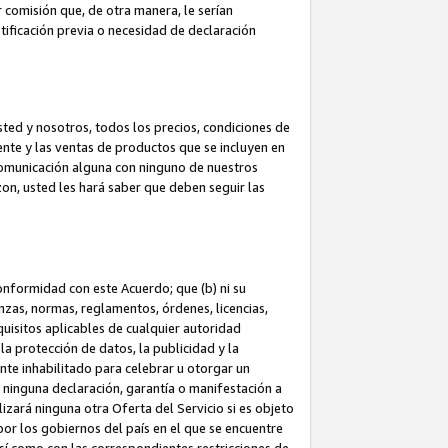
 comisión que, de otra manera, le serían
ificación previa o necesidad de declaración
sted y nosotros, todos los precios, condiciones de
iente y las ventas de productos que se incluyen en
 comunicación alguna con ninguno de nuestros
zon, usted les hará saber que deben seguir las
conformidad con este Acuerdo; que (b) ni su
anzas, normas, reglamentos, órdenes, licencias,
quisitos aplicables de cualquier autoridad
 la protección de datos, la publicidad y la
nte inhabilitado para celebrar u otorgar un
n ninguna declaración, garantía o manifestación a
izará ninguna otra Oferta del Servicio si es objeto
or los gobiernos del país en el que se encuentre