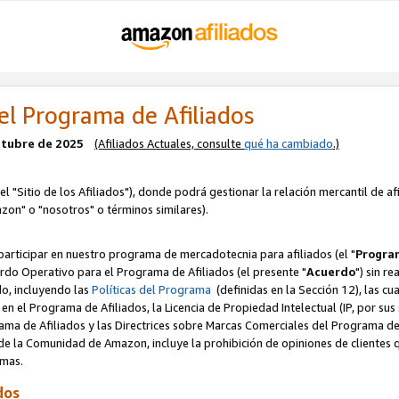
el Programa de Afiliados
octubre de 2025
(Afiliados Actuales, consulte
qué ha cambiado
.)
el "Sitio de los Afiliados"), donde podrá gestionar la relación mercantil de a
zon" o "nosotros" o términos similares).
articipar en nuestro programa de mercadotecnia para afiliados (el "
Program
rdo Operativo para el Programa de Afiliados (el presente "
Acuerdo
") sin r
do, incluyendo las
Políticas del Programa
(definidas en la Sección 12), las c
en el Programa de Afiliados, la Licencia de Propiedad Intelectual (IP, por sus 
ma de Afiliados y las Directrices sobre Marcas Comerciales del Programa de A
 la Comunidad de Amazon, incluye la prohibición de opiniones de clientes qu
normas.
dos