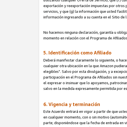
utilizando cualquier Oferta de Servicio; que (f) c
exportación y reexportación impuestas por otros p
servicios, y que (g) la información que usted faci
información ingresando a su cuenta en el Sitio de 
No hacemos ninguna declaración, garantía u obliga
momento en relación con el Programa de Afiliados
5. Identificación como Afiliado
Deberá manifestar claramente lo siguiente, o hace
cualquier otra ubicación en la que Amazon pudier
elegibles". Salvo por esta divulgación, y a excepc
participación en el Programa de Afiliados sin nues
el expresar o insinuar que lo apoyamos, patrocin
salvo en la medida expresamente permitida por e
6. Vigencia y terminación
Este Acuerdo entrará en vigor a partir de que ust
en cualquier momento, con o sin motivo (automáticam
parte; disponiéndose que la fecha de entrada en vig