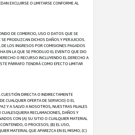
EDAN EXCLUIRSE O LIMITARSE CONFORME AL
FONDO DE COMERCIO, USO O DATOS QUE SE
UE SE PRODUZCAN DICHOS DAÑOS Y PERJUICIOS.
L DE LOS INGRESOS POR COMISIONES PAGADOS
A EN LA QUE SE PRODUJO EL EVENTO QUE DIO
 DERECHO O RECURSO INCLUYENDO EL DERECHO A
ESTE PÁRRAFO TENDRÁ COMO EFECTO LIMITAR
A CUESTIÓN DIRECTA O INDIRECTAMENTE
E CUALQUIER OFERTA DE SERVICIO) O EL
AZ Y A SALVO A NOSOTROS, NUESTRAS FILIALES
R CUALESQUIERA RECLAMACIONES, DAÑOS Y
ADOS CON (A) SU SITIO O CUALQUIER MATERIAL
CONTENIDO, O PROCESOS; (B) EL USO,
UIER MATERIAL QUE APAREZCA EN EL MISMO; (C)