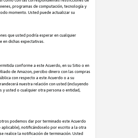
así como con las correspondientes restricciones de
a bienes, programas de computación, tecnología y
en todo momento. Usted puede actualizar su
ones que usted podría esperar en cualquier
 en dichas expectativas.
rmitida conforme a este Acuerdo, en su Sitio o en
filiado de Amazon, percibo dinero con las compras
pública con respecto a este Acuerdo o a su
grandecerá nuestra relación con usted (incluyendo
os y usted o cualquier otra persona o entidad,
nosotros podemos dar por terminado este Acuerdo
aplicable), notificándoselo por escrito a la otra
e realice la notificación de terminación. Usted