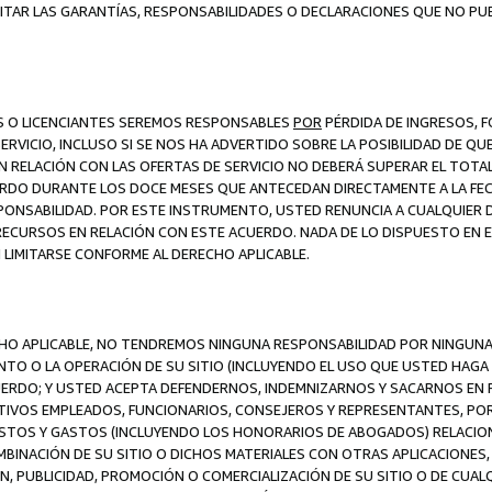
ITAR LAS GARANTÍAS, RESPONSABILIDADES O DECLARACIONES QUE NO PU
ES O LICENCIANTES SEREMOS RESPONSABLES
POR
PÉRDIDA DE INGRESOS, 
ERVICIO, INCLUSO SI SE NOS HA ADVERTIDO SOBRE LA POSIBILIDAD DE Q
N RELACIÓN CON LAS OFERTAS DE SERVICIO NO DEBERÁ SUPERAR EL TOTA
RDO DURANTE LOS DOCE MESES QUE ANTECEDAN DIRECTAMENTE A LA FECH
SPONSABILIDAD. POR ESTE INSTRUMENTO, USTED RENUNCIA A CUALQUIER
 RECURSOS EN RELACIÓN CON ESTE ACUERDO. NADA DE LO DISPUESTO EN 
LIMITARSE CONFORME AL DERECHO APLICABLE.
ECHO APLICABLE, NO TENDREMOS NINGUNA RESPONSABILIDAD POR NINGUN
NTO O LA OPERACIÓN DE SU SITIO (INCLUYENDO EL USO QUE USTED HAGA D
UERDO; Y USTED ACEPTA DEFENDERNOS, INDEMNIZARNOS Y SACARNOS EN P
CTIVOS EMPLEADOS, FUNCIONARIOS, CONSEJEROS Y REPRESENTANTES, PO
COSTOS Y GASTOS (INCLUYENDO LOS HONORARIOS DE ABOGADOS) RELACION
MBINACIÓN DE SU SITIO O DICHOS MATERIALES CON OTRAS APLICACIONES, 
, PUBLICIDAD, PROMOCIÓN O COMERCIALIZACIÓN DE SU SITIO O DE CUALQ