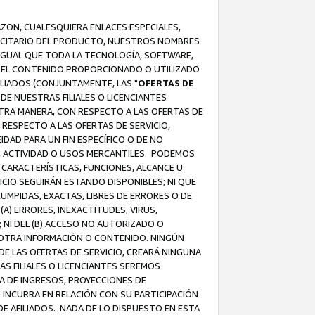
AZON, CUALESQUIERA ENLACES ESPECIALES,
LICITARIO DEL PRODUCTO, NUESTROS NOMBRES
 IGUAL QUE TODA LA TECNOLOGÍA, SOFTWARE,
 Y EL CONTENIDO PROPORCIONADO O UTILIZADO
ILIADOS (CONJUNTAMENTE, LAS "
OFERTAS DE
DE NUESTRAS FILIALES O LICENCIANTES
OTRA MANERA, CON RESPECTO A LAS OFERTAS DE
RESPECTO A LAS OFERTAS DE SERVICIO,
IDAD PARA UN FIN ESPECÍFICO O DE NO
S, ACTIVIDAD O USOS MERCANTILES. PODEMOS
 CARACTERÍSTICAS, FUNCIONES, ALCANCE U
ICIO SEGUIRÁN ESTANDO DISPONIBLES; NI QUE
MPIDAS, EXACTAS, LIBRES DE ERRORES O DE
) ERRORES, INEXACTITUDES, VIRUS,
 NI DEL (B) ACCESO NO AUTORIZADO O
U OTRA INFORMACIÓN O CONTENIDO. NINGÚN
E LAS OFERTAS DE SERVICIO, CREARÁ NINGUNA
S FILIALES O LICENCIANTES SEREMOS
A DE INGRESOS, PROYECCIONES DE
 INCURRA EN RELACIÓN CON SU PARTICIPACIÓN
DE AFILIADOS. NADA DE LO DISPUESTO EN ESTA