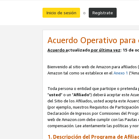
Inicio de sesión
Regístrate
o
Acuerdo Operativo para 
Acuerdo a
ctualizado
por ú
l
tima vez
: 15 de 
Bienvenido al sitio web de Amazon para afiliados (
Amazon tal como se establece en el
Anexo 1
("Ama
Toda persona o entidad que participe o pretenda p
"
usted
" o un "
Afiliado
") deberá aceptar este Acue
del Sitio de los Afiliados, usted acepta este Acuer
(por ejemplo, nuestros Requisitos de Participación 
Declaración de Ingresos por Comisiones del Progra
web de Amazon.com debe cumplir con las Pautas de
compensación. Lee atentamente las políticas y 
1. Descripción del Programa de Afilia