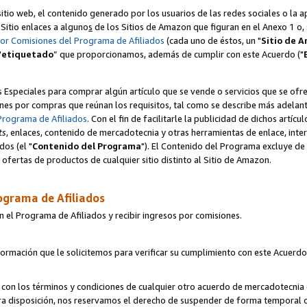
itio web, el contenido generado por los usuarios de las redes sociales o la 
u Sitio enlaces a alguno
s
de los Sitios de Amazon que figuran en el Anexo 1 o, s
por Comisiones del Programa de Afiliados
(cada uno de éstos, un "
Sitio de 
"
etiquetado
” que proporcionamos, además de cumplir con este Acuerdo ("
s Especiales para comprar algún artículo que se vende o servicios que se ofre
nes por compras que reúnan los requisitos, tal como se describe más adelante 
Programa de Afiliados
. Con el fin de facilitarle la publicidad de dichos artíc
ts
, enlaces, contenido de mercadotecnia y otras herramientas de enlace, int
os (el "
Contenido del Programa
"). El Contenido del Programa excluye de 
ofertas de productos de cualquier sitio distinto al Sitio de Amazon.
ograma de Afiliados
n el Programa de Afiliados y recibir ingresos por comisiones.
formación que le solicitemos para verificar su cumplimiento con este Acuerd
con los términos y condiciones de cualquier otro acuerdo de mercadotecnia d
tra disposición, nos reservamos el derecho de suspender de forma temporal 